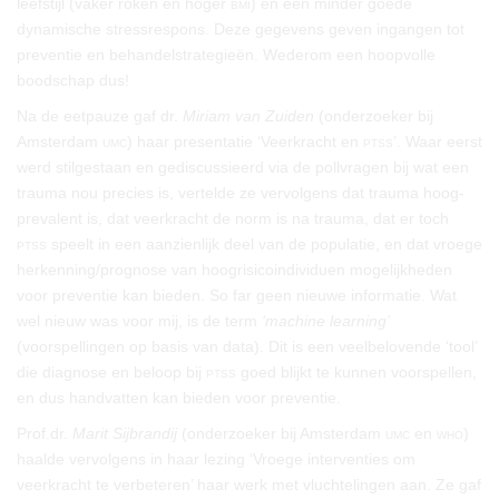
leefstijl (vaker roken en hoger
bmi
) en een minder goede
dynamische stressrespons. Deze gegevens geven ingangen tot
preventie en behandelstrategieën. Wederom een hoopvolle
boodschap dus!
Na de eetpauze gaf dr.
Miriam van Zuiden
(onderzoeker bij
Amsterdam
umc
) haar presentatie ‘Veerkracht en
ptss
’. Waar eerst
werd stilgestaan en gediscussieerd via de pollvragen bij wat een
trauma nou precies is, vertelde ze vervolgens dat trauma hoog-
prevalent is, dat veerkracht de norm is na trauma, dat er toch
ptss
speelt in een aanzienlijk deel van de populatie, en dat vroege
herkenning/prognose van hoogrisicoindividuen mogelijkheden
voor preventie kan bieden. So far geen nieuwe informatie. Wat
wel nieuw was voor mij, is de term
‘machine learning’
(voorspellingen op basis van data). Dit is een veelbelovende ‘tool’
die diagnose en beloop bij
ptss
goed blijkt te kunnen voorspellen,
en dus handvatten kan bieden voor preventie.
Prof.dr.
Marit Sijbrandij
(onderzoeker bij Amsterdam
umc
en
who
)
haalde vervolgens in haar lezing ‘Vroege interventies om
veerkracht te verbeteren’ haar werk met vluchtelingen aan. Ze gaf