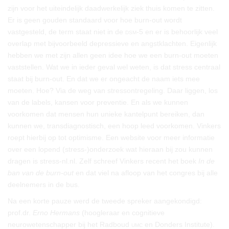
zijn voor het uiteindelijk daadwerkelijk ziek thuis komen te zitten.
Er is geen gouden standaard voor hoe burn-out wordt
vastgesteld, de term staat niet in de
dsm-
5 en er is behoorlijk veel
overlap met bijvoorbeeld depressieve en angstklachten. Eigenlijk
hebben we met zijn allen geen idee hoe we een burn-out moeten
vaststellen. Wat we in ieder geval wel weten, is dat stress centraal
staat bij burn-out. En dat we er ongeacht de naam iets mee
moeten. Hoe? Via de weg van stressontregeling. Daar liggen, los
van de labels, kansen voor preventie. En als we kunnen
voorkomen dat mensen hun unieke kantelpunt bereiken, dan
kunnen we, transdiagnostisch, een hoop leed voorkomen. Vinkers
roept hierbij op tot optimisme. Een website voor meer informatie
over een lopend (stress-)onderzoek wat hieraan bij zou kunnen
dragen is stress-nl.nl. Zelf schreef Vinkers recent het boek
In de
ban van de burn-out
en dat viel na afloop van het congres bij alle
deelnemers in de bus.
Na een korte pauze werd de tweede spreker aangekondigd:
prof.dr.
Erno Hermans
(hoogleraar en cognitieve
neurowetenschapper bij het Radboud
umc
en Donders Institute).