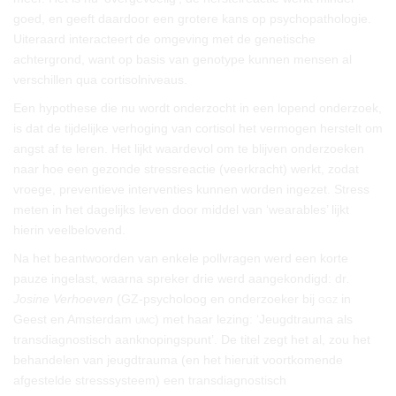
goed, en geeft daardoor een grotere kans op psychopathologie.
Uiteraard interacteert de omgeving met de genetische
achtergrond, want op basis van genotype kunnen mensen al
verschillen qua cortisolniveaus.
Een hypothese die nu wordt onderzocht in een lopend onderzoek,
is dat de tijdelijke verhoging van cortisol het vermogen herstelt om
angst af te leren. Het lijkt waardevol om te blijven onderzoeken
naar hoe een gezonde stressreactie (veerkracht) werkt, zodat
vroege, preventieve interventies kunnen worden ingezet. Stress
meten in het dagelijks leven door middel van ‘wearables’ lijkt
hierin veelbelovend.
Na het beantwoorden van enkele pollvragen werd een korte
pauze ingelast, waarna spreker drie werd aangekondigd: dr
.
Josine Verhoeven
(GZ-psycholoog en onderzoeker bij
ggz
in
Geest en Amsterdam
umc
) met haar lezing: ‘Jeugdtrauma als
transdiagnostisch aanknopingspunt’. De titel zegt het al, zou het
behandelen van jeugdtrauma (en het hieruit voortkomende
afgestelde stresssysteem) een transdiagnostisch