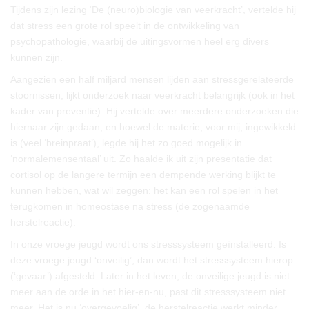
Tijdens zijn lezing ‘De (neuro)biologie van veerkracht’, vertelde hij
dat stress een grote rol speelt in de ontwikkeling van
psychopathologie, waarbij de uitingsvormen heel erg divers
kunnen zijn.
Aangezien een half miljard mensen lijden aan stressgerelateerde
stoornissen, lijkt onderzoek naar veerkracht belangrijk (ook in het
kader van preventie). Hij vertelde over meerdere onderzoeken die
hiernaar zijn gedaan, en hoewel de materie, voor mij, ingewikkeld
is (veel ‘breinpraat’), legde hij het zo goed mogelijk in
‘normalemensentaal’ uit. Zo haalde ik uit zijn presentatie dat
cortisol op de langere termijn een dempende werking blijkt te
kunnen hebben, wat wil zeggen: het kan een rol spelen in het
terugkomen in homeostase na stress (de zogenaamde
herstelreactie).
In onze vroege jeugd wordt ons stresssysteem geïnstalleerd. Is
deze vroege jeugd ‘onveilig’, dan wordt het stresssysteem hierop
(‘gevaar’) afgesteld. Later in het leven, de onveilige jeugd is niet
meer aan de orde in het hier-en-nu, past dit stresssysteem niet
meer. Het is nu ‘overgevoelig’, de herstelreactie werkt minder