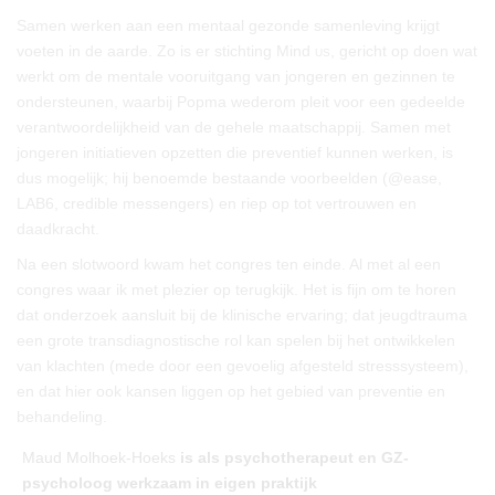
Samen werken aan een mentaal gezonde samenleving krijgt
voeten in de aarde. Zo is er stichting Mind
us
, gericht op doen wat
werkt om de mentale vooruitgang van jongeren en gezinnen te
ondersteunen, waarbij Popma wederom pleit voor een gedeelde
verantwoordelijkheid van de gehele maatschappij. Samen met
jongeren initiatieven opzetten die preventief kunnen werken, is
dus mogelijk; hij benoemde bestaande voorbeelden (@ease,
LAB6, credible messengers) en riep op tot vertrouwen en
daadkracht.
Na een slotwoord kwam het congres ten einde. Al met al een
congres waar ik met plezier op terugkijk. Het is fijn om te horen
dat onderzoek aansluit bij de klinische ervaring; dat jeugdtrauma
een grote transdiagnostische rol kan spelen bij het ontwikkelen
van klachten (mede door een gevoelig afgesteld stresssysteem),
en dat hier ook kansen liggen op het gebied van preventie en
behandeling.
Maud Molhoek-Hoeks
is als psychotherapeut en GZ-
psycholoog werkzaam in eigen praktijk