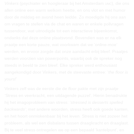
Vinkers
(psychiater en hoogleraar bij het Amsterdam
umc
), die ons
allen online een warm welkom heette, en ons vlot en met humor
door de middag en avond heen leidde. Zo moedigde hij ons aan
om vragen te stellen via de chat en waren er enkele pollvragen
tussendoor, wat uitnodigde tot een interactieve bijeenkomst,
ondanks dat deze online plaatsvond. Bovendien was er na elk
praatje een korte pauze, wat voorkwam dat we ‘online-moe’
werden, en ervoor zorgde dat onze aandacht erbij bleef. Praatjes
werden voorzien van powerpoints, waarbij ook de spreker nog
steeds in beeld te zien bleef. Elke spreker werd enthousiast
aangekondigd door Vinkers, met de steevaste entree: ‘
the floor is
yours
!’
Vinkers zelf was de eerste die de
floor
pakte met zijn praatje
‘Stress en veerkracht, een uitdagende puzzel’. Hierin benadrukte
hij het imagoprobleem van stress: ‘
stressed is desserts spelled
backwards
’; met andere woorden, stress heeft ook goede kanten,
en het hoort onmiskenbaar bij het leven. Stress is niet zozeer het
probleem, als wel een disbalans tussen draagkracht en draaglast.
Bij te veel stress ontregelen we op een bepaald ‘kantelpunt’, en