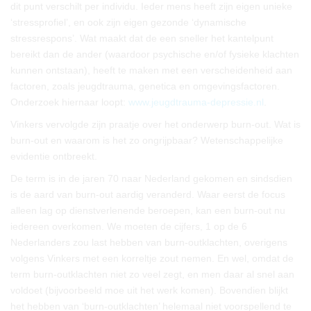
dit punt verschilt per individu. Ieder mens heeft zijn eigen unieke
‘stressprofiel’, en ook zijn eigen gezonde ‘dynamische
stressrespons’. Wat maakt dat de een sneller het kantelpunt
bereikt dan de ander (waardoor psychische en/of fysieke klachten
kunnen ontstaan), heeft te maken met een verscheidenheid aan
factoren, zoals jeugdtrauma, genetica en omgevingsfactoren.
Onderzoek hiernaar loopt:
www.jeugdtrauma-depressie.nl
.
Vinkers vervolgde zijn praatje over het onderwerp burn-out. Wat is
burn-out en waarom is het zo ongrijpbaar? Wetenschappelijke
evidentie ontbreekt.
De term is in de jaren 70 naar Nederland gekomen en sindsdien
is de aard van burn-out aardig veranderd. Waar eerst de focus
alleen lag op dienstverlenende beroepen, kan een burn-out nu
iedereen overkomen. We moeten de cijfers, 1 op de 6
Nederlanders zou last hebben van burn-outklachten, overigens
volgens Vinkers met een korreltje zout nemen. En wel, omdat de
term burn-outklachten niet zo veel zegt, en men daar al snel aan
voldoet (bijvoorbeeld moe uit het werk komen). Bovendien blijkt
het hebben van ‘burn-outklachten’ helemaal niet voorspellend te