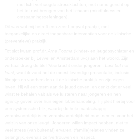
met licht verhoogde stressklachten, met name gericht op
het tot rust brengen van het lichaam (mindfulness en
ontspanningsoefeningen).
Dit was wat mij betreft een zeer hoopvol praatje, met
toegankelijke en direct toepasbare interventies voor de klinische
(preventieve) praktijk.
Tot slot kwam prof.dr.
Arne Popma
(kinder- en jeugdpsychiater en
onderzoeker bij Levvel en Amsterdam
umc
) aan het woord. Zijn
verhaal droeg de titel ‘Veerkracht onder jongeren’.
Last but not
least,
want ik vond het de meest levendige presentatie, inclusief
filmpjes en voorbeelden uit de klinische praktijk en zijn eigen
leven. Hij wil een stem aan de jeugd geven, en denkt dat er veel
winst te behalen valt als we luisteren naar jongeren en hen
agency
geven over hun eigen lot/behandeling. Hij pleit hierbij voor
een systemische blik, waarbij de hele maatschappij
verantwoordelijk is en verantwoordelijkheid moet nemen voor het
welzijn van onze jeugd. Jongeren willen impact hebben, niet te
veel stress (van buitenaf) ervaren, (familie)relaties vinden ze
belangrijk, evenals zelfvertrouwen en respect.