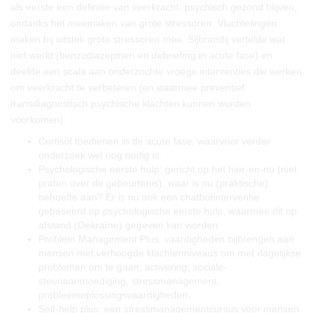
als eerste een definitie van veerkracht: psychisch gezond blijven,
ondanks het meemaken van grote stressoren. Vluchtelingen
maken bij uitstek grote stressoren mee. Sijbrandij vertelde wat
niet werkt (benzodiazepinen en debriefing in acute fase) en
deelde een scala aan onderzochte vroege interventies die werken
om veerkracht te verbeteren (en waarmee preventief
transdiagnostisch psychische klachten kunnen worden
voorkomen):
Cortisol toedienen in de acute fase, waarvoor verder
onderzoek wel nog nodig is.
Psychologische eerste hulp: gericht op het hier-en-nu (niet
praten over de gebeurtenis), waar is nu (praktische)
behoefte aan? Er is nu ook een chatbotinterventie
gebaseerd op psychologische eerste hulp, waarmee dit op
afstand (Oekraïne) gegeven kan worden.
Problem Management Plus: vaardigheden bijbrengen aan
mensen met verhoogde klachtenniveaus om met dagelijkse
problemen om te gaan; activering, sociale-
steunaanmoediging, stressmanagement,
probleemoplossingsvaardigheden.
Self-help plus: een stressmanagementcursus voor mensen