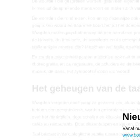
De woorden die gesproken worden, gaan een eigen lev
komen uit de sprekende mens voort en maken zich van
De woorden die rondreizen, komen op deze wijze ook d
gesproken woord en daarmee hoort het tot het domein 
Woorden maken psychotherapie tot een narratieve prakt
de filosofie, de theologie, de sociologie en de geschi
taalkundigen moeten zijn? Misschien wel taalkunstenaar
En zouden psychotherapeuten misschien ook niet te ra
choreografen en de regisseurs, de schilders en de b
muziek, de dans, het symbool of icoon als ‘woord’.
Het geheugen van de taa
Woorden vergeten nooit waar ze geweest zijn, aldus d
hebben een geschiedenis, worden gesproken in een t
Nie
over het marktplein, door scholen en klaslokalen, door 
cafés en restaurants. Door ziekenhuizen en kerken. 
Vanaf nu
Taal bestaat in de dialogische relatie tussen mensen e
www.boom