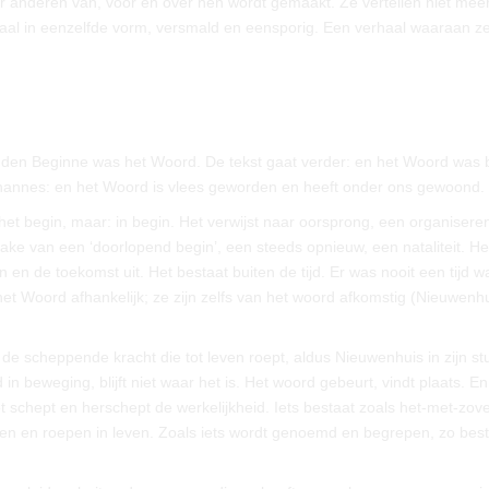
r anderen van, voor en over hen wordt gemaakt. Ze vertellen niet mee
al in eenzelfde vorm, versmald en eensporig. Een verhaal waaraan ze
den Beginne was het Woord. De tekst gaat verder: en het Woord was 
ohannes: en het Woord is vlees geworden en heeft onder ons gewoond.
n het begin, maar: in begin. Het verwijst naar oorsprong, een organisere
prake van een ‘doorlopend begin’, een steeds opnieuw, een nataliteit. H
 en de toekomst uit. Het bestaat buiten de tijd. Er was nooit een tijd w
et Woord afhankelijk; ze zijn zelfs van het woord afkomstig (Nieuwenhu
 de scheppende kracht die tot leven roept, aldus Nieuwenhuis in zijn st
n beweging, blijft niet waar het is. Het woord gebeurt, vindt plaats. E
t schept en herschept de werkelijkheid. Iets bestaat zoals het-met-zove
 en roepen in leven. Zoals iets wordt genoemd en begrepen, zo best