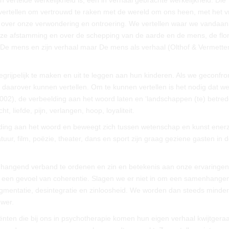
n vertelde werkelijkheid is, een in verhaal gebrachte werkelijkheid. Die
We vertellen om vertrouwd te raken met de wereld om ons heen, met het 
llen over onze verwondering en ontroering. We vertellen waar we vandaa
onze afstamming en over de schepping van de aarde en de mens, de flo
t: De mens en zijn verhaal maar De mens als verhaal (Olthof & Vermette
grijpelijk te maken en uit te leggen aan hun kinderen. Als we geconfro
daarover kunnen vertellen. Om te kunnen vertellen is het nodig dat we
02), de verbeelding aan het woord laten en ‘landschappen (te) betred
t, liefde, pijn, verlangen, hoop, loyaliteit.
elding aan het woord en beweegt zich tussen wetenschap en kunst enerz
tuur, film, poëzie, theater, dans en sport zijn graag geziene gasten in 
hangend verband te ordenen en zin en betekenis aan onze ervaringen
s een gevoel van coherentie. Slagen we er niet in om een samenhange
agmentatie, desintegratie en zinloosheid. We worden dan steeds minde
wer.
iënten die bij ons in psychotherapie komen hun eigen verhaal kwijtgera