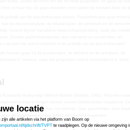
en leiden, buiten de mens om die ze heeft gesproken, en gaan op reis
 hem of haar los. Zo gaan woorden rond tussen de mensen door de tij
e praktijk van de psychotherapie binnen. Psychotherapie gaat immers 
van de discoursanalyse, de tekstanalyse, de semiotiek en de semanti
ijk, horend bij een narratieve wetenschapsopvatting, zoals die ontwikk
edenis. Zouden psychotherapeuten dan niet eerst en vooral tekst- en
s als juist het woord medieert in de praktijk van de psychotherapie?
de moeten gaan bij de kunstenaars: de dichters en de schrijvers, de
eeldhouwers? Immers: waar het gesproken woord ontoereikend is, komt
l
e Russische taalkundige Mikhail Bakhtin (Bakhtin, 1981). Woorden reiz
aalgemeenschap en krijgen steeds nieuwe betekenissen toegekend. Ze
uwe locatie
kranten en tijdschriften. Over het internet. Over sportvelden, door thea
En door de spreekkamers van artsen en psychotherapeuten.
 zijn alle artikelen via het platform van Boom op
n krijgt haar betekenis in de zich voortdurend ontwikkelende context en
portaal.nl/tijdschrift/TVPT
te raadplegen. Op de nieuwe omgeving i