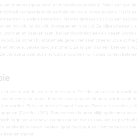
tie van memory (geheugen) en mimesis (nabootsing). Waar een gen de
n zichzelf vermeerderende eenheid van de culturele evolutie. Het is ee
 vermeerdert in sociale netwerken. Memen gedragen zich op een gelijkso
van individu op individu doorgegeven in de tijd. Ze blijven bestaan, a
en, woorden en betekenissen, herkenningsmelodieën en ideeën worden
woord. Ze komen bij existentiële gebeurtenissen opeens uit de achter
et emotionele, betekenisvolle moment. Ze krijgen dan een betekenis vo
m. De therapeut weet dus niet wat de woorden nu in deze context beteke
pie
f niet-weten wat de woorden betekenen. De tekst van de cliënt wordt b
de wetenschap dat er vele betekenissen gegeven kunnen worden aan d
kan worden. Er is, om met de filosoof Jacques Derrida te spreken, alti
den gegeven (Derrida, 1995). Betekenissen kunnen altijd gedeconstrueerd
gisch begrijpen en dat wil zeggen dat het niet de taak van de psychoth
ware betekenis te geven. Veeleer gaan therapeut en cliënt samen op zoe
eve betekenisgever.