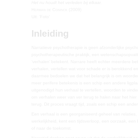
Het nu houdt het verleden bij elkaar.
Herman de Coninck (2009)
Uit: ‘Foto’
Inleiding
Narratieve psychotherapie is geen afzonderlijke psych
psychotherapeutische praktijk, een wetenschapsopvattin
‘verhalen’ betekent. Narrare heeft echter meerdere bet
verhalen, vertellen wat voor schade er is berokkend 
daarmee bedoelen we dat het belangrijk is om woorden 
meer perifere betekenis is een schip een andere ligp
uitgenodigd hun verhaal te vertellen, woorden te vinde
om verhalen weer van ver terug te halen naar het hier
terug. Dit proces vraagt tijd, zoals een schip een ande
Een verhaal is een georganiseerd geheel van relaties,
werkelijkheid, kent een tijdsverloop, een oorzaak, een 
of naar de toekomst.