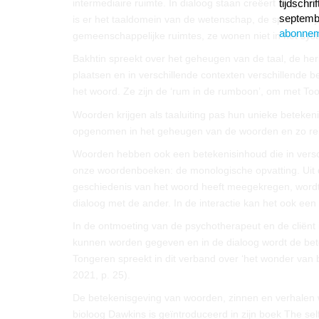
intermediaire ruimte. In dialoog staan creëert taalgenr
tijdschr
septembe
is er het taaldomein van de wetenschap, de sport, de jo
abonne
gemeenschappelijke ruimtes, ze wonen niet in het syst
Bakhtin spreekt over het geheugen van de taal, de her
plaatsen en in verschillende contexten verschillende 
het woord. Ze zijn de ‘rum in de rumboon’, om met To
Woorden krijgen als taaluiting pas hun unieke beteken
opgenomen in het geheugen van de woorden en zo re
Woorden hebben ook een betekenisinhoud die in verschil
onze woordenboeken: de monologische opvatting. Uit 
geschiedenis van het woord heeft meegekregen, wordt 
dialoog met de ander. In de interactie kan het ook een
In de ontmoeting van de psychotherapeut en de cliënt i
kunnen worden gegeven en in de dialoog wordt de bete
Tongeren spreekt in dit verband over ‘het wonder van b
2021, p. 25).
De betekenisgeving van woorden, zinnen en verhalen 
bioloog Dawkins is geïntroduceerd in zijn boek
The sel