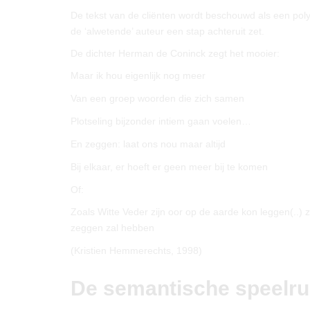
De tekst van de cliënten wordt beschouwd als een poly
de ‘alwetende’ auteur een stap achteruit zet.
De dichter Herman de Coninck zegt het mooier:
Maar ik hou eigenlijk nog meer
Van een groep woorden die zich samen
Plotseling bijzonder intiem gaan voelen…
En zeggen: laat ons nou maar altijd
Bij elkaar, er hoeft er geen meer bij te komen
Of:
Zoals Witte Veder zijn oor op de aarde kon leggen(..) z
zeggen zal hebben
(Kristien Hemmerechts, 1998)
De semantische speelru