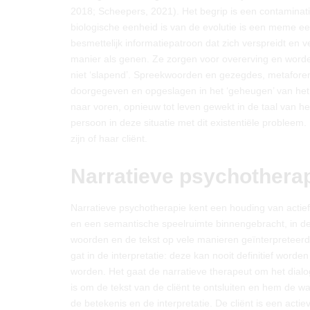
2018; Scheepers, 2021). Het begrip is een contamina
biologische eenheid is van de evolutie is een meme ee
besmettelijk informatiepatroon dat zich verspreidt en
manier als genen. Ze zorgen voor overerving en worden 
niet ‘slapend’. Spreekwoorden en gezegdes, metafor
doorgegeven en opgeslagen in het ‘geheugen’ van het 
naar voren, opnieuw tot leven gewekt in de taal van h
persoon in deze situatie met dit existentiële problee
zijn of haar cliënt.
Narratieve psychothera
Narratieve psychotherapie kent een houding van actie
en een semantische speelruimte binnengebracht, in 
woorden en de tekst op vele manieren geïnterpreteerd 
gat in de interpretatie: deze kan nooit definitief wor
worden. Het gaat de narratieve therapeut om het dialo
is om de tekst van de cliënt te ontsluiten en hem de 
de betekenis en de interpretatie. De cliënt is een acti