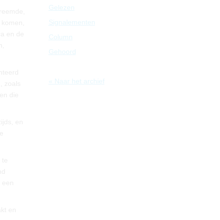
Gelezen
vreemde,
Signalementen
n komen,
ra en de
Column
n,
Gehoord
nteerd
« Naar het archief
, zoals
en die
ijds, en
de
 te
nd
r een
akt en