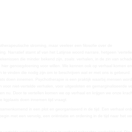
otherapeutische stroming, maar veeleer een filosofie over de
g. Narratief stamt af van het Latijnse woord narrare, hetgeen ‘vertelle
ekenissen die minder bekend zijn, zoals: verhalen, in de zin van schad
en hier genoegdoening voor willen. We kennen ook op verhaal komen en
te vinden die nodig zijn om te beschrijven wat er met ons is gebeurd.
laats doen innemen. Psychotherapie is een praktijk waarbij mensen wor
n voor niet-vertelde verhalen, voor uitgesloten en gemarginaliseerde v
 en nu. Door te vertellen komen we op verhaal en krijgen we onze krac
re ligplaats doen innemen tijd vraagt.
 samenkomend in een plot en georganiseerd in de tijd. Een verhaal ord
begin met een vervolg, een oriëntatie en ordening in de tijd naar het v