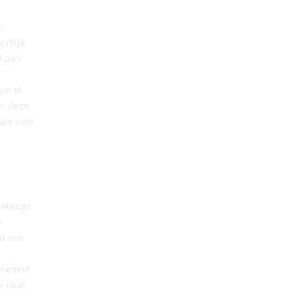
n
ortige
l dan
grond
or deze
nen voor
evraagd
e
jd een
erapeut
k naar