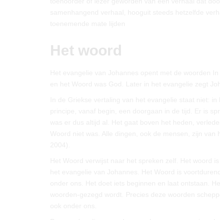
toehoorder of lezer geworden van een verhaal dat doo
samenhangend verhaal, hooguit steeds hetzelfde verha
toenemende mate lijden
Het woord
Het evangelie van Johannes opent met de woorden In 
en het Woord was God. Later in het evangelie zegt J
In de Griekse vertaling van het evangelie staat niet: i
principe, vanaf begin, een doorgaan in de tijd. Er is s
was er dus altijd al. Het gaat boven het heden, verleden
Woord niet was. Alle dingen, ook de mensen, zijn van h
2004).
Het Woord verwijst naar het spreken zelf. Het woord is
het evangelie van Johannes. Het Woord is voortdurend i
onder ons. Het doet iets beginnen en laat ontstaan. He
woorden-gezegd wordt. Precies deze woorden scheppen
ook onder ons.