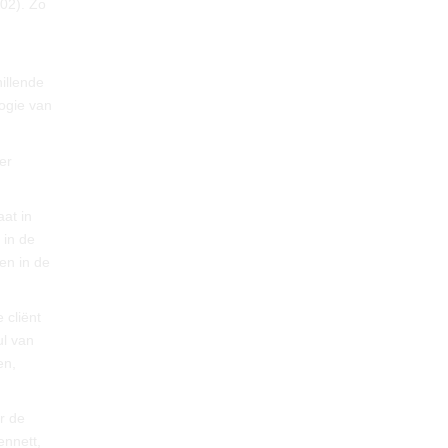
002). Zo
illende
logie van
er
aat in
 in de
en in de
 cliënt
ul van
en,
r de
ennett,