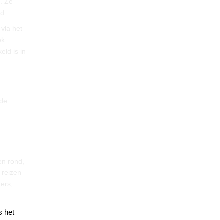
. Ze
d.
via het
ek.
eld is in
 de
en rond,
 reizen
ters,
s het