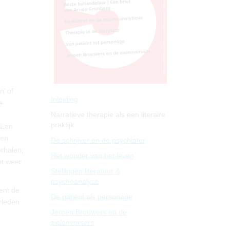
n’ of
Inleiding
e
Narratieve therapie als een literaire
praktijk
 Een
den
De schrijver en de psychiater
erhalen,
Het wonder van het leven
ht weer
Stellingen literatuur &
psychoanalyse
ent de
De patiënt als personage
erleden
Jeroen Brouwers en de
zielenvorsers