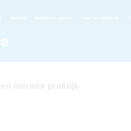
g
Colofon
Richtlijnen auteurs
Over het tijdschrift
C
en literaire praktijk