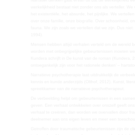
Narratief denken gaat ervan uit dat de werkelijkheid ee
werkelijkheid bestaat niet zonder ons als verteller. 
het existentiële, het absurde, het pijnlijke. We verte
over onze familie, onze biografie. Over schoonheid, 
fauna. We zijn zoals we vertellen dat we zijn. Dus nie
1994).
Mensen hebben altijd verhalen verteld om de wereld be
worden met onbegrijpelijke gebeurtenissen moeten we 
Kundera schrijft in
De kunst van de roman
(Kundera, 20
ontoegankelijk zijn voor het rationele denken’ – hartstoch
Narratieve psychotherapie laat uitdrukkelijk de verbe
kennis en kunde anderzijds (Olthof, 2012). Kunst, litera
spreekkamer van de narratieve psychotherapeut.
De verbeelding helpt om gebeurtenissen in een samen
geven. Een verhaal ontwikkelen over onszelf geeft on
verhaal te creëren, dan worden we overvallen door fr
deelnemer aan ons eigen leven en meer een toeschou
Getroffen door traumatische gebeurtenissen zijn de cl