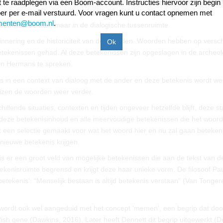
es en taalregisters, die Wittgenstein Taalspelen noemt (Wittgenstein, 2
ift te raadplegen via een Boom-account. Instructies hiervoor zijn begin
r per e-mail verstuurd. Voor vragen kunt u contact opnemen met
urnalistiek, de markt, de politiek. Woorden verblijven in deze
menten@boom.nl
.
eem van de taal, maar in de dialogische tussenruimte.
innering en de historiciteit van de woorden. Woorden hebben op versch
betekenissen gehad. Al deze betekenissen zijn opgeslagen in de archeo
on Hermans te spreken.
is in een context van dialoog met de ander en deze betekenis wordt we
izen de woorden weer verder.
lende situaties, contexten en tijden ongeveer hetzelfde blijft, deze st
deze betekenisinhoud en alle meervoudige betekenissen die het woord
een selectie gemaakt voor wat het woord hier en nu zal gaan beteken
 nieuwe betekenis krijgen.
s er een groot veld van mogelijke betekenissen die aan de tekst van de
kenisruimte begrensd en krijgt deze haar unieke vorm. De filosoof Pa
etekenis’: “Menselijk bestaan is altijd betekenis verstaan” (Van Tonger
wordt ook wel aangeduid met het concept ‘memen’, een begrip dat doo
fish gene
(Dawkins, 2016). Later heeft Dennett dit begrip uitgewerkt (D