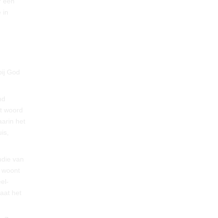
r een
 in
bij God
nd
et woord
aarin het
is,
udie van
n woont
el-
aat het