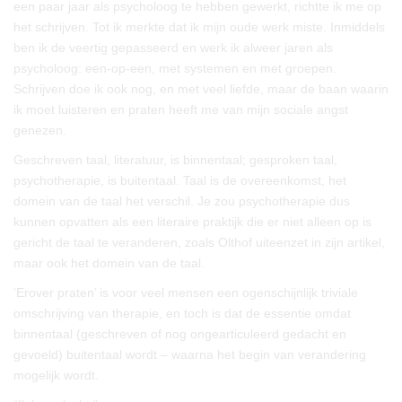
een paar jaar als psycholoog te hebben gewerkt, richtte ik me op
het schrijven. Tot ik merkte dat ik mijn oude werk miste. Inmiddels
ben ik de veertig gepasseerd en werk ik alweer jaren als
psycholoog: een-op-een, met systemen en met groepen.
Schrijven doe ik ook nog, en met veel liefde, maar de baan waarin
ik moet luisteren en praten heeft me van mijn sociale angst
genezen.
Geschreven taal, literatuur, is binnentaal; gesproken taal,
psychotherapie, is buitentaal. Taal is de overeenkomst, het
domein van de taal het verschil. Je zou psychotherapie dus
kunnen opvatten als een literaire praktijk die er niet alleen op is
gericht de taal te veranderen, zoals Olthof uiteenzet in zijn artikel,
maar ook het domein van de taal.
‘Erover praten’ is voor veel mensen een ogenschijnlijk triviale
omschrijving van therapie, en toch is dat de essentie omdat
binnentaal (geschreven of nog ongearticuleerd gedacht en
gevoeld) buitentaal wordt – waarna het begin van verandering
mogelijk wordt.