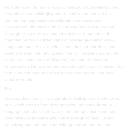
Als ik denk aan de manier waarop literatuur dat bereikt wat met
therapie niet zo makkelijk gebeurt, denk ik aan een van mijn
cliënten, een gepensioneerde literatuurwetenschapper,
alleenstaand, die rouwde om zijn moeder die hij tien jaar had
verzorgd. Deze man was een fervent lezer, maar kon in de
maanden na het overlijden van zijn moeder geen letter lezen.
Langzaam maar zeker voelde hij meer lucht en durfde hij een
begin te maken met het uitzoeken van zijn moeders spullen. Hij
vond een exemplaar van
Winnetou,
een van zijn favoriete
kinderboeken. Het was het eerste boek dat hij weer kon lezen, dat
hem al na een paar pagina’s terugbracht naar een voor hem
verloren wereld.
Top
Hoe waardevol en rijk literatuur als aanvulling op ons vak ook is,
sluit ik toch graag af met deze gedachte: net zoals literatuur
toegang heeft tot plekken waar je met therapie niet komt, heeft
geen tekst ooit hetzelfde effect als menselijk contact. Het kan
simpelweg gaan om een vriendelijk gebaar of een troostende