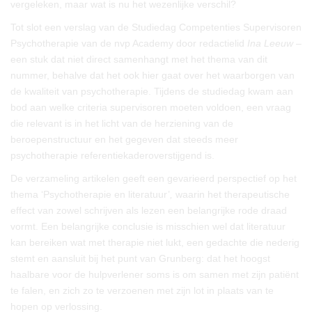
vergeleken, maar wat is nu het wezenlijke verschil?
Tot slot een verslag van de Studiedag Competenties Supervisoren
Psychotherapie van de
nvp
Academy door redactielid
Ina Leeuw
–
een stuk dat niet direct samenhangt met het thema van dit
nummer, behalve dat het ook hier gaat over het waarborgen van
de kwaliteit van psychotherapie. Tijdens de studiedag kwam aan
bod aan welke criteria supervisoren moeten voldoen, een vraag
die relevant is in het licht van de herziening van de
beroepenstructuur en het gegeven dat steeds meer
psychotherapie referentiekaderoverstijgend is.
De verzameling artikelen geeft een gevarieerd perspectief op het
thema ‘Psychotherapie en literatuur’
,
waarin het therapeutische
effect van zowel schrijven als lezen een belangrijke rode draad
vormt. Een belangrijke conclusie is misschien wel dat literatuur
kan bereiken wat met therapie niet lukt, een gedachte die nederig
stemt en aansluit bij het punt van Grunberg: dat het hoogst
haalbare voor de hulpverlener soms is om samen met zijn patiënt
te falen, en zich zo te verzoenen met zijn lot in plaats van te
hopen op verlossing.