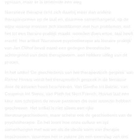
opstaan, maar er is tenminste een weg.
Narratieve therapie richt zich daarbij meer dan andere
therapievormen op de taal en, daarmee samenhangend, op de
wijze waarop mensen zich identificeren met hun problemen, wat
het tot een literaire praktijk maakt: woorden doen ertoe, taal heeft
macht. Het artikel ‘Narratieve psychotherapie als literaire praktijk’
van
Jan Olthof
bevat naast een gedegen theoretische
achtergrond van deze therapievorm, een heldere uitleg van dit
proces.
In het artikel ‘De geschiedenis van het therapeutisch gesprek’ van
Ranne Hovius
wordt het therapeutisch gesprek in de literatuur
door de eeuwen heen beschreven. Van Goethe tot Balzac, van
Couperus tot Svevo, van Plath tot Nicci French, Hovius laat een
keur aan schrijvers de revue passeren die over waanzin hebben
geschreven. Het artikel is niet alleen een rijke
literatuurgeschiedenis, maar schetst ook de geschiedenis van de
psychotherapie. En het toont hoe onze cultuur en tijd
samenhangen met wat we als de ideale vorm van therapie
beschouwen, waarmee het in zekere zin een weerslag van ons