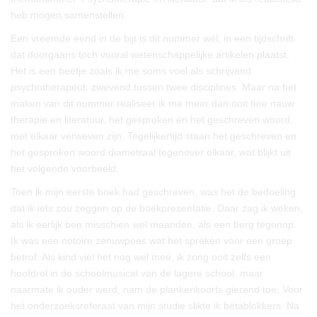
heb mogen samenstellen.
Een vreemde eend in de bijt is dit nummer wél, in een tijdschrift
dat doorgaans toch vooral wetenschappelijke artikelen plaatst.
Het is een beetje zoals ik me soms voel als schrijvend
psychotherapeut: zwevend tussen twee disciplines. Maar na het
maken van dit nummer realiseer ik me meer dan ooit hoe nauw
therapie en literatuur, het gesproken en het geschreven woord,
met elkaar verweven zijn. Tegelijkertijd staan het geschreven en
het gesproken woord diametraal tegenover elkaar, wat blijkt uit
het volgende voorbeeld.
Toen ik mijn eerste boek had geschreven, was het de bedoeling
dat ik iets zou zeggen op de boekpresentatie. Daar zag ik weken,
als ik eerlijk ben misschien wel maanden, als een berg tegenop.
Ik was een notoire zenuwpees wat het spreken voor een groep
betrof. Als kind viel het nog wel mee, ik zong ooit zelfs een
hoofdrol in de schoolmusical van de lagere school, maar
naarmate ik ouder werd, nam de plankenkoorts gierend toe. Voor
het onderzoeksreferaat van mijn studie slikte ik bètablokkers. Na