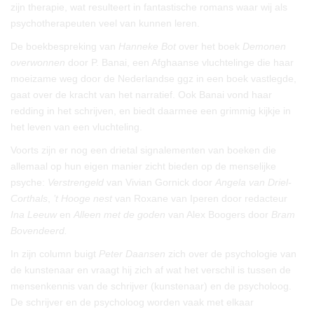
zijn therapie, wat resulteert in fantastische romans waar wij als
psychotherapeuten veel van kunnen leren.
De boekbespreking van
Hanneke Bot
over het boek
Demonen
overwonnen
door P. Banai, een Afghaanse vluchtelinge die haar
moeizame weg door de Nederlandse ggz in een boek vastlegde,
gaat over de kracht van het narratief. Ook Banai vond haar
redding in het schrijven, en biedt daarmee een grimmig kijkje in
het leven van een vluchteling.
Voorts zijn er nog een drietal signalementen van boeken die
allemaal op hun eigen manier zicht bieden op de menselijke
psyche:
Verstrengeld
van Vivian Gornick door
Angela van Driel-
Corthals
,
’t Hooge nest
van Roxane van Iperen door redacteur
Ina Leeuw
en
Alleen met de goden
van Alex Boogers door
Bram
Bovendeerd.
In zijn column buigt
Peter Daansen
zich over de psychologie van
de kunstenaar en vraagt hij zich af wat het verschil is tussen de
mensenkennis van de schrijver (kunstenaar) en de psycholoog.
De schrijver en de psycholoog worden vaak met elkaar