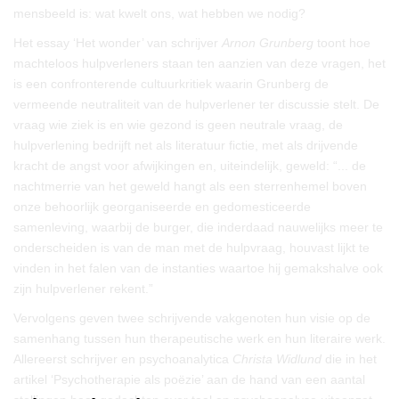
mensbeeld is: wat kwelt ons, wat hebben we nodig?
Het essay ‘Het wonder’ van schrijver
Arnon Grunberg
toont hoe
machteloos hulpverleners staan ten aanzien van deze vragen, het
is een confronterende cultuurkritiek waarin Grunberg de
vermeende neutraliteit van de hulpverlener ter discussie stelt. De
vraag wie ziek is en wie gezond is geen neutrale vraag, de
hulpverlening bedrijft net als literatuur fictie, met als drijvende
kracht de angst voor afwijkingen en, uiteindelijk, geweld: “... de
nachtmerrie van het geweld hangt als een sterrenhemel boven
onze behoorlijk georganiseerde en gedomesticeerde
samenleving, waarbij de burger, die inderdaad nauwelijks meer te
onderscheiden is van de man met de hulpvraag, houvast lijkt te
vinden in het falen van de instanties waartoe hij gemakshalve ook
zijn hulpverlener rekent.”
Vervolgens geven twee schrijvende vakgenoten hun visie op de
samenhang tussen hun therapeutische werk en hun literaire werk.
Allereerst schrijver en psychoanalytica
Christa Widlund
die in het
artikel ‘Psychotherapie als poëzie’ aan de hand van een aantal