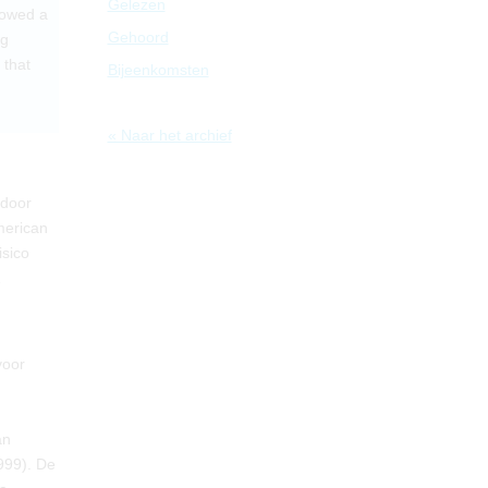
Gelezen
howed a
Gehoord
ng
 that
Bijeenkomsten
« Naar het archief
 door
American
isico
voor
an
999). De