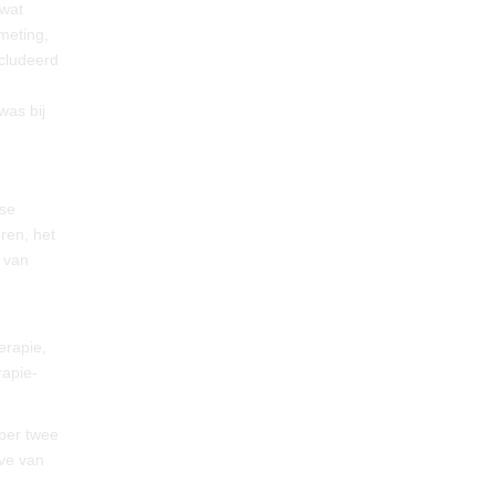
 wat
meting,
ncludeerd
was bij
ase
ren, het
 van
erapie,
rapie-
 per twee
ve van