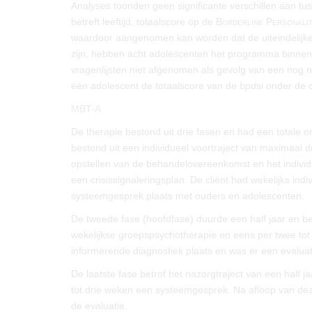
Analyses toonden geen significante verschillen aan tu
betreft leeftijd, totaalscore op de
Borderline Personalit
waardoor aangenomen kan worden dat de uiteindelijke 
zijn, hebben acht adolescenten het programma binnen he
vragenlijsten niet afgenomen als gevolg van een nog 
één adolescent de totaalscore van de
bpdsi
onder de c
MBT-A
De therapie bestond uit drie fasen en had een totale 
bestond uit een individueel voortraject van maximaal 
opstellen van de behandelovereenkomst en het individ
een crisissignaleringsplan. De cliënt had wekelijks in
systeemgesprek plaats met ouders en adolescenten.
De tweede fase (hoofdfase) duurde een half jaar en be
wekelijkse groepspsychotherapie en eens per twee tot
informerende diagnostiek plaats en was er een evalua
De laatste fase betrof het nazorgtraject van een half j
tot drie weken een systeemgesprek. Na afloop van de
de evaluatie.