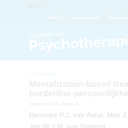
Home
Archief
Abonnementen
E-learnin
Vorige pagina
Mentalization-based tre
borderline-persoonlijkh
Jaargang 2018, uitgave 2
Hanneke P.J. van Aalst, Max J.A
Jan W.J.M. van Gerwen