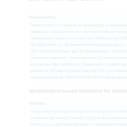
Samenvatting
Onderzocht is in hoeverre er verandering is opgetred
relaties bij adolescenten met een borderline-persoonli
mentalization-based treatment voor adolescenten (
mb
de totale ernst van de borderlinesymptomatologie (N 
36% voldoet niet meer aan de diagnose
bps
. Gekeken
expressief reageren, minder geneigd zijn passief te 
interpersoonlijke relaties zijn wisselende resultaten
positief en het stemt hoopvol dat
mbt
ook voor adole
onderzoek naar de effectiviteit van
mbt-a
wordt aanbe
Mentalization-based treatment for adoles
Abstract
The present study investigated the changes in borderl
borderline personality disorder (
bpd
) who participated
There was a significant decrease in the overall severi