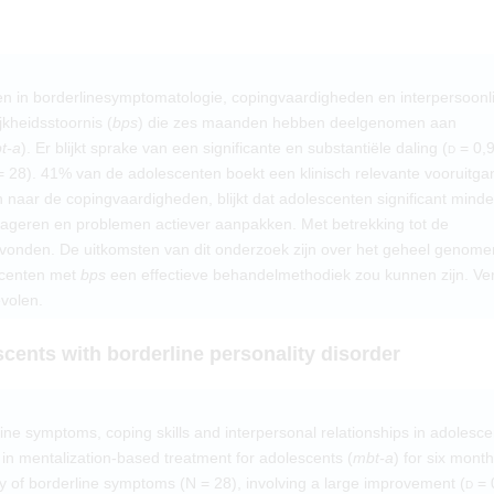
en in borderlinesymptomatologie, copingvaardigheden en interpersoonli
jkheidsstoornis (
bps
) die zes maanden hebben deelgenomen aan
t-a
). Er blijkt sprake van een significante en substantiële daling (
d
= 0,9
= 28). 41% van de adolescenten boekt een klinisch relevante vooruitga
 naar de copingvaardigheden, blijkt dat adolescenten significant minde
reageren en problemen actiever aanpakken. Met betrekking tot de
 gevonden. De uitkomsten van dit onderzoek zijn over het geheel genome
scenten met
bps
een effectieve behandelmethodiek zou kunnen zijn. Ve
volen.
cents with borderline personality disorder
ine symptoms, coping skills and interpersonal relationships in adolesce
 in mentalization-based treatment for adolescents (
mbt-a
) for six month
ty of borderline symptoms (N = 28), involving a large improvement (
d
= 