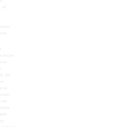
a.,
, of
niveau,
sels,
t
lectische
voor
e
3). De
eer
gt
-
a
)
chten
zoek
zichte
apie
ng