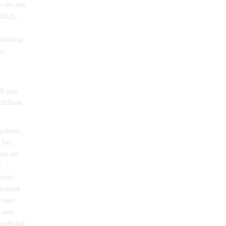
n en alle
2012).
andeling
en
5 jaar
ofdfase
ulatie,
 het
gen en
n
voren
derzoek
n
mbt
.
t een
ordt dat