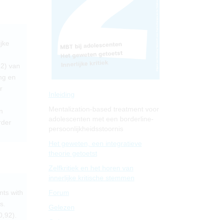
jke
2) van
ng en
r
Inleiding
Mentalization-based treatment voor
n
adolescenten met een borderline-
rder
persoonlijkheidsstoornis
Het geweten, een integratieve
theorie getoetst
Zelfkritiek en het horen van
innerlijke kritische stemmen
nts with
Forum
s.
Gelezen
0,92).