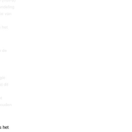
 (
mbt-a
)
andeling
ie van
 het
n de
gie
t dit
ot
ehouden
s het
in een