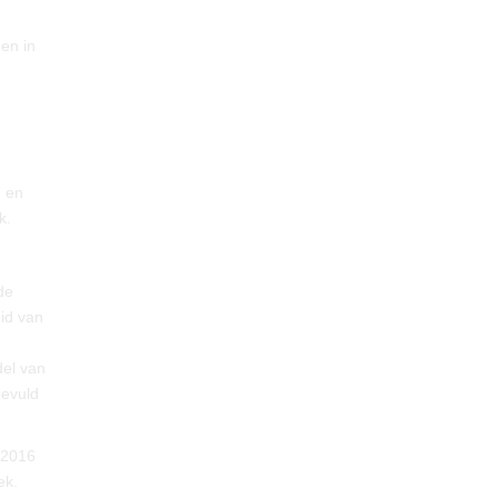
en in
- en
k.
de
eid van
del van
gevuld
 2016
ek.