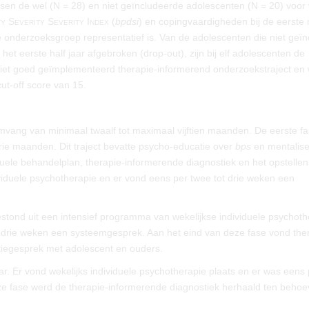
ssen de wel (
N
= 28) en niet geïncludeerde adolescenten (
N
= 20) voor
y Severity Severity Index
(
bpdsi
) en copingvaardigheden bij de eerste 
onderzoeksgroep representatief is. Van de adolescenten die niet geï
t eerste half jaar afgebroken (drop-out), zijn bij elf adolescenten de
niet goed geïmplementeerd therapie-informerend onderzoekstraject en 
ut-off score van 15.
omvang van minimaal twaalf tot maximaal vijftien maanden. De eerste f
drie maanden. Dit traject bevatte psycho-educatie over
bps
en mentalise
uele behandelplan, therapie-informerende diagnostiek en het opstellen
dividuele psychotherapie en er vond eens per twee tot drie weken een
stond uit een intensief programma van wekelijkse individuele psychoth
 drie weken een systeemgesprek. Aan het eind van deze fase vond the
tiegesprek met adolescent en ouders.
aar. Er vond wekelijks individuele psychotherapie plaats en er was eens
ze fase werd de therapie-informerende diagnostiek herhaald ten behoe