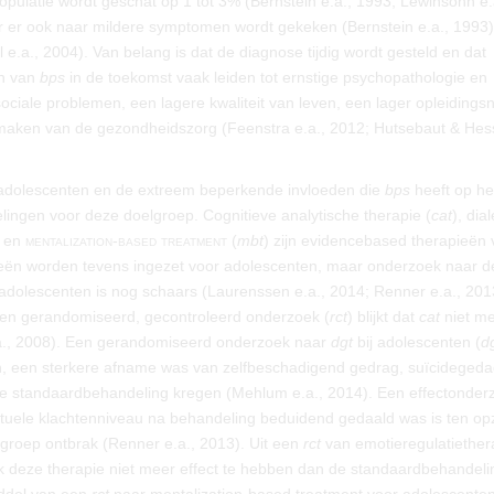
pulatie wordt geschat op 1 tot 3% (Bernstein e.a., 1993; Lewinsohn e.
r er ook naar mildere symptomen wordt gekeken (Bernstein e.a., 1993)
 e.a., 2004). Van belang is dat de diagnose tijdig wordt gesteld en dat
n van
bps
in de toekomst vaak leiden tot ernstige psychopathologie en
ociale problemen, een lagere kwaliteit van leven, een lager opleidings
kmaken van de gezondheidszorg (Feenstra e.a., 2012; Hutsebaut & Hes
adolescenten en de extreem beperkende invloeden die
bps
heeft op he
ingen voor deze doelgroep. Cognitieve analytische therapie (
cat
), dia
) en
mentalization-based treatment
(
mbt
) zijn evidencebased therapieën 
ieën worden tevens ingezet voor adolescenten, maar onderzoek naar d
 adolescenten is nog schaars (Laurenssen e.a., 2014; Renner e.a., 201
een gerandomiseerd, gecontroleerd onderzoek (
rct
) blijkt dat
cat
niet m
.a., 2008). Een gerandomiseerd onderzoek naar
dgt
bij adolescenten (
d
, een sterkere afname was van zelfbeschadigend gedrag, suïcidegeda
e standaardbehandeling kregen (Mehlum e.a., 2014). Een effectonder
ctuele klachtenniveau na behandeling beduidend gedaald was is ten op
egroep ontbrak (Renner e.a., 2013). Uit een
rct
van emotieregulatiether
ek deze therapie niet meer effect te hebben dan de standaardbehandeli