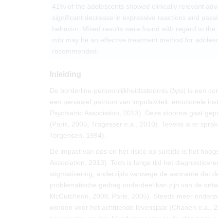
41% of the adolescents showed clinically relevant a
significant decrease in expressive reactions and pas
behavior. Mixed results were found with regard to the i
mbt
may be an effective treatment method for adoles
recommended.
Inleiding
De borderline-persoonlijkheidsstoornis (
bps
) is een co
een pervasief patroon van impulsiviteit, emotionele inst
Psychiatric Association, 2013). Deze stoornis gaat ge
(Paris, 2005; Tragesser e.a., 2010). Tevens is er sprak
Torgensen, 1994).
De impact van
bps
en het risico op suïcide is het hoo
Association, 2013). Toch is lange tijd het diagnosticer
stigmatisering, anderzijds vanwege de aanname dat de p
problematische gedrag onderdeel kan zijn van de ontw
McCutcheon, 2008; Paris, 2005). Steeds meer onderz
worden voor het achttiende levensjaar (Chanen e.a., 