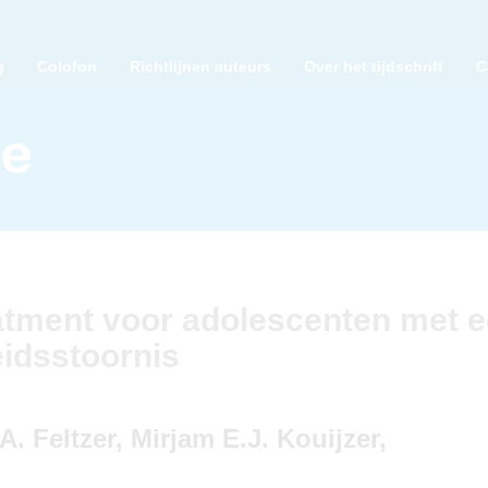
g
Colofon
Richtlijnen auteurs
Over het tijdschrift
C
atment voor adolescenten met 
eidsstoornis
. Feltzer, Mirjam E.J. Kouijzer,