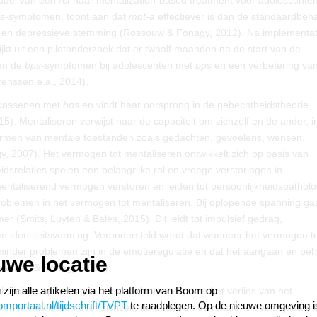
iddel van een
rct
naar mentalization-based treatment voor adolescenten
s
-symptomen, toont aan dat
mbt-a
effectiever is dan de standaardbeh
ng en depressieve stemming (Rossouw & Fonagy, 2012). Na implementat
lijkt uit een pilotonderzoek dat er twaalf maanden na de start van de
van de
bps
-symptomen bij adolescenten met
bps
en een verbetering van
renssen e.a., 2014).
lwassenen met
bps
en vindt haar oorsprong in de gehechtheidstheorie
). Mentaliseren verwijst naar de capaciteit om zichzelf en de ander, i
in termen van mentale toestanden zoals gedachten, gevoelens, wensen,
 2007). Het vermogen tot mentaliseren ontwikkelt zich op basis van
srelaties spelen een belangrijke rol en vroege verstoringen in
entaliserend vermogen verstoren en leiden tot persoonlijkheidspatholo
oblemen in het vermogen tot mentaliseren. Bij oplopende spanning gaa
r (Smits, Luyten & Bales, 2015). Dit leidt tot impulsief gedrag,
n identiteitsvorming. Verondersteld wordt dat wanneer het vermogen t
minder problemen zijn in de emotieregulatie en dat het aangaan en b
uwe locatie
(Bateman & Fonagy, 2007).
 zijn alle artikelen via het platform van Boom op
htheid is op het signaleren en doorbreken van het verlies van het
portaal.nl/tijdschrift/TVPT
te raadplegen. Op de nieuwe omgeving i
n mentaliseren over zichzelf, de ander en de relatie. Dit vindt plaats 