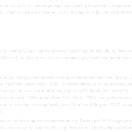
nnen aanpakken, minder geneigd zijn afleiding te zoeken in negatieve
, meer sociale steun zoeken, zich niet meer volledig door de problem
 ggz-instelling, waar behandelingen plaatsvinden in ambulante, deeltijd
eeftijd van 0 tot 24 jaar met diverse complexe psychiatrische problematie
escenten met
bps
, wat betekent dat zij voldeden aan minimaal drie van 
n Psychiatric Association, 2000). Exclusiecriteria waren de aanwezigh
ismespectrum en een intelligentie lager dan 85. Bij alle deelnemende
el van de
scid-ii
(Weertman, Arntz & Kerkhofs, 2000), dan wel door mid
iscentrum kinder- en jeugdpsychiatrie (Noorloos & Huijgen, 2010), aan
).
m van de adolescenten en dataverzameling. Tussen juni 2012 en januari
a, waarvan er uiteindelijk 28 zijn geïncludeerd in het huidige onderzo