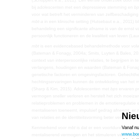
(Schuppert e.a., 2012). Een eerste onderzoek door m
bij adolescenten met een depressieve stemming en
bp
voor wat betreft het verminderen van zelfbeschadigi
mbt-a
in een klinische setting (Hutsebaut e.a., 2011) b
behandeling een significante afname is van de ernst 
persoonlijk functioneren en de kwaliteit van leven (Lau
mbt
is een evidencebased behandelmethode voor vo
(Bateman & Fonagy, 2004a; Smits, Luyten & Bales, 2015
context van interpersoonlijke relaties, te begrijpen 
verlangens, houdingen en waarden (Bateman & Fonagy,
genetische factoren en omgevingsfactoren. Gehechtheid
hechtingservaringen kunnen de ontwikkeling van het m
(Sharp & Kim, 2015). Adolescenten met
bps
ervaren pr
vermogen sneller verloren en herstelt het zich moeizame
relatieproblemen en problemen in de emotieregulatie e
mentaliseren toeneemt, impulsief gedrag afneemt, er 
Nie
van relaties en de identiteitsvorming beter verlopen 
Vanaf nu
Kenmerkend voor
mbt
is dat er een voortdurende geric
www.boom
mentaliserend vermogen en het stimuleren van het blijve