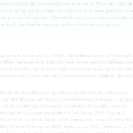
dvances and 36% did not meet
bpd
criteria anymore. The coping skills s
sive responding and the adolescents showed more active problem solvi
nterpersonal relationships. Overall the results are positive and suggest
cents with
bpd
. Further research on the effectiveness of
mbt-a
is
mplexe stoornis die zich ontwikkelt in de adolescentie en zich kenmerkt
abiliteit, interpersoonlijk disfunctioneren en een verstoord zelfbeeld (
paard met zelfbeschadigend en destructief gedrag en een groot suïcider
e van inflexibele en disfunctionele copingstrategieën (Vollrath, Alnaes &
gst in de adolescentie en vroege volwassenheid (American Psychiatric
en van
bps
bij adolescenten controversieel geweest, enerzijds uit angst 
ersoonlijkheid bij adolescenten nog sterk in ontwikkeling is en het
ikkeling naar volwassenheid (Allertz & Van Voorst, 2007; Chanen &
oeken tonen aan dat de diagnose
bps
betrouwbaar en valide gesteld k
2004; Chanen & Thompson, 2015; Feenstra e.a., 2011; Johnson e.a., 1