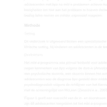
adolescenten met
bps
na
mbt-a
problemen actiever ku
bezigheden om niet aan het probleem te hoeven denken
beslag laten nemen en minder expressief reageren.
Methode
Setting
Dit onderzoek is uitgevoerd binnen een specialistische
klinische setting, bij kinderen en adolescenten in de l
Deelnemers
Het
mbt-a-
programma was primair bedoeld voor adol
negen kenmerken van
bps
volgens de
dsm-iv
(America
een psychotische stoornis, een stoornis binnen het aut
adolescenten was de diagnose
bps
gesteld door midd
psychodiagnostiek volgens de richtlijnen van het Kenn
met de screeningslijst van McLean (Zanarini e.a., 2003
Figuur 1 geeft een overzicht van de in- en doorstroo
zijn 48 adolescenten toegelaten tot het
mbt-a-
programm