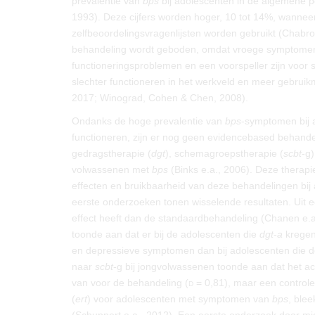
prevalentie van
bps
bij adolescenten in de algemene po
1993). Deze cijfers worden hoger, 10 tot 14%, wannee
zelfbeoordelingsvragenlijsten worden gebruikt (Chabrol
behandeling wordt geboden, omdat vroege symptome
functioneringsproblemen en een voorspeller zijn voor s
slechter functioneren in het werkveld en meer gebrui
2017; Winograd, Cohen & Chen, 2008).
Ondanks de hoge prevalentie van
bps
-symptomen bij 
functioneren, zijn er nog geen evidencebased behandel
gedragstherapie (
dgt
), schemagroepstherapie (
scbt
-g
volwassenen met
bps
(Binks e.a., 2006). Deze therap
effecten en bruikbaarheid van deze behandelingen bij
eerste onderzoeken tonen wisselende resultaten. Uit 
effect heeft dan de standaardbehandeling (Chanen e
toonde aan dat er bij de adolescenten die
dgt
-
a
kregen
en depressieve symptomen dan bij adolescenten die d
naar
scbt
-g bij jongvolwassenen toonde aan dat het a
van voor de behandeling (
d
= 0,81), maar een control
(
ert
) voor adolescenten met symptomen van
bps
, ble