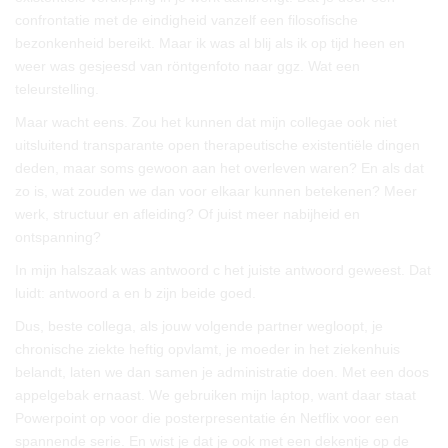
confrontatie met de eindigheid vanzelf een filosofische
bezonkenheid bereikt. Maar ik was al blij als ik op tijd heen en
weer was gesjeesd van röntgenfoto naar ggz. Wat een
teleurstelling.
Maar wacht eens. Zou het kunnen dat mijn collegae ook niet
uitsluitend transparante open therapeutische existentiële dingen
deden, maar soms gewoon aan het overleven waren? En als dat
zo is, wat zouden we dan voor elkaar kunnen betekenen? Meer
werk, structuur en afleiding? Of juist meer nabijheid en
ontspanning?
In mijn halszaak was antwoord c het juiste antwoord geweest. Dat
luidt: antwoord a en b zijn beide goed.
Dus, beste collega, als jouw volgende partner wegloopt, je
chronische ziekte heftig opvlamt, je moeder in het ziekenhuis
belandt, laten we dan samen je administratie doen. Met een doos
appelgebak ernaast. We gebruiken mijn laptop, want daar staat
Powerpoint op voor die posterpresentatie én Netflix voor een
spannende serie. En wist je dat je ook met een dekentje op de