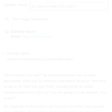
1
Danielle Oprel
10.1007/s12485-015-0100-1
(1)
Den Haag, Nederland
Danielle
Oprel
Email:
doprel@gmail.com
Danielle Oprel
is klinisch psycholoog en psychotherapeut.
‘Een knobbel in je hals?’ De doktersassistente die mij altijd
geruststelt, klinkt aan de telefoon bestudeerd neutraal. ‘Hoe lang
zit die er al? Doet het pijn? Goh, toevallig heeft de dokter
morgenochtend om acht uur nog een gaatje in haar agenda. Kun
je dan?’
De volgende ochtend tuurt mijn huisarts vanachter haar bureau