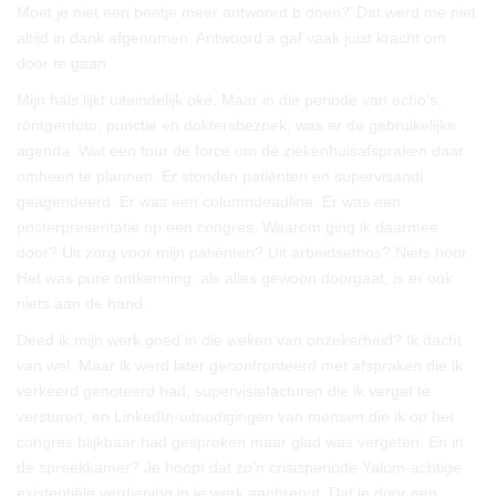
Moet je niet een beetje meer antwoord b doen?’ Dat werd me niet
altijd in dank afgenomen. Antwoord a gaf vaak juist kracht om
door te gaan.
Mijn hals lijkt uiteindelijk oké. Maar in die periode van echo’s,
röntgenfoto, punctie en doktersbezoek, was er de gebruikelijke
agenda. Wat een tour de force om de ziekenhuisafspraken daar
omheen te plannen. Er stonden patiënten en supervisandi
geagendeerd. Er was een columndeadline. Er was een
posterpresentatie op een congres. Waarom ging ik daarmee
door? Uit zorg voor mijn patiënten? Uit arbeidsethos? Niets hoor.
Het was pure ontkenning: als alles gewoon doorgaat, is er ook
niets aan de hand.
Deed ik mijn werk goed in die weken van onzekerheid? Ik dacht
van wel. Maar ik werd later geconfronteerd met afspraken die ik
verkeerd genoteerd had, supervisiefacturen die ik vergat te
versturen, en LinkedIn-uitnodigingen van mensen die ik op het
congres blijkbaar had gesproken maar glad was vergeten. En in
de spreekkamer? Je hoopt dat zo’n crisisperiode Yalom-achtige
existentiële verdieping in je werk aanbrengt. Dat je door een