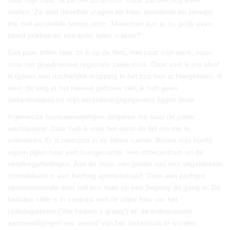
naar mijn hals. ‘Ik zie het zo al hoor, maar zal ook nog even
voelen.’ Ze stelt dezelfde vragen als haar assistente en verwijst
me met eenzelfde tempo door: ‘Misschien kun je nu gelijk even
bloed prikken en een echo laten maken?’
Een paar tellen later zit ik op de fiets, niet naar mijn werk, maar
naar het gloednieuwe regionale ziekenhuis. Daar voel ik me alsof
ik tijdens een nachtelijke dropping in het bos ben achtergelaten. Ik
weet de weg in het nieuwe gebouw niet, ik heb geen
ziekenhuispas en mijn verzekeringsgegevens liggen thuis.
Ingenieuze routeaanwijzingen dirigeren me naar de juiste
wachtkamer. Daar heb ik voor het eerst de tijd om me te
oriënteren. Er is niemand in de kleine ruimte. Boven mijn hoofd
wijzen pijlen naar een loungeruimte, een stiltecentrum en de
verpleegafdelingen. Aan de muur een poster van een uitgebloeide
zonnebloem in een herfstig spinnendraad. Door een zachtjes
openzoemende deur rolt een man op een Segway de gang in. De
beladen stilte is in contrast met de olijke foto van het
radiologieteam (‘We helpen u graag’) en de enthousiaste
aanmoedigingen om ‘vriend’ van het ziekenhuis te worden.