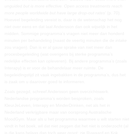
unguided but is more effective. Open access treatments reach
more people worldwide but have large drop-out rates’
(p. 70).
Hoeveel begeleiding vereist is, daar is de wetenschap het nog
niet over eens en dat laat Andersson dan ook wijselijk in het
midden. Sommige programma’s vragen niet meer dan honderd
minuten per behandeling (naast de veertig minuten die de
intake
zou vragen). Dan is er al gauw sprake van niet meer dan
procesbegeleiding (wat overigens bij sterke programma’s
redelijke effecten kan opleveren). Bij andere programma’s (zoals
Interapy) is er voor de behandelaar meer ruimte. De
begeleidingstijd zit vaak ingebakken in de programma’s, dus het
is zaak om u daarover goed te informeren.
Zoals gezegd, schreef Andersson geen overzichtswerk.
Nederlandse programma’s worden besproken, zoals
KleurJeLeven, Interapy en MinderDrinken, net als het in
Nederland verkrijgbare maar van oorsprong Australische
MoodGym. Maar als u het programma waarmee u wilt starten niet
vindt in het boek, wil dat niet zeggen dat het niet is onderzocht (al
is die kans helaas dan toch weer groot; zie Ruwaard en Kok