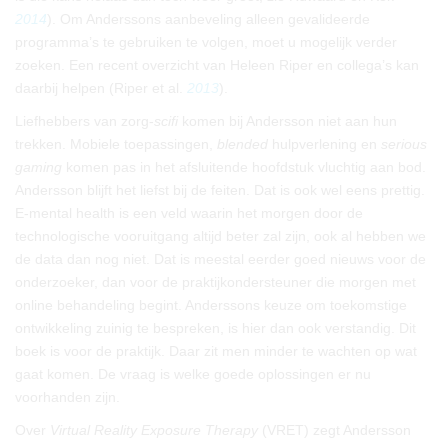
2014
). Om Anderssons aanbeveling alleen gevalideerde
programma’s te gebruiken te volgen, moet u mogelijk verder
zoeken. Een recent overzicht van Heleen Riper en collega’s kan
daarbij helpen (Riper et al.
2013
).
Liefhebbers van zorg-
scifi
komen bij Andersson niet aan hun
trekken. Mobiele toepassingen,
blended
hulpverlening en
serious
gaming
komen pas in het afsluitende hoofdstuk vluchtig aan bod.
Andersson blijft het liefst bij de feiten. Dat is ook wel eens prettig.
E-mental health is een veld waarin het morgen door de
technologische vooruitgang altijd beter zal zijn, ook al hebben we
de data dan nog niet. Dat is meestal eerder goed nieuws voor de
onderzoeker, dan voor de praktijkondersteuner die morgen met
online behandeling begint. Anderssons keuze om toekomstige
ontwikkeling zuinig te bespreken, is hier dan ook verstandig. Dit
boek is voor de praktijk. Daar zit men minder te wachten op wat
gaat komen. De vraag is welke goede oplossingen er nu
voorhanden zijn.
Over
Virtual Reality Exposure Therapy
(VRET) zegt Andersson