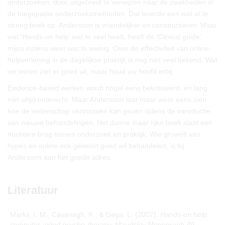
onderzoeken, door uitgebreid te verwijzen naar de zwakheden in
de toegepaste onderzoeksmethoden. Dat leverde een wat al te
streng boek op. Andersson is vriendelijker en constructiever. Maar
wat ‘Hands-on help’ wat te veel heeft, heeft de ‘Clinical guide’
mijns inziens weer wat te weinig. Over de effectiviteit van online
hulpverlening in de dagelijkse praktijk is nog niet veel bekend. Wat
we weten ziet er goed uit, maar houd uw hoofd erbij.
Evidence-based
werken wordt nogal eens bekritiseerd, en lang
niet altijd onterecht. Maar Andersson laat maar weer eens zien
hoe de wetenschap vertrouwen kan geven tijdens de introductie
van nieuwe behandelingen. Het dunne maar rijke boek slaat een
nuchtere brug tussen onderzoek en praktijk. Wie gruwelt van
hypes
en online ook gewoon goed wil behandelen, is bij
Andersson aan het goede adres.
Literatuur
Marks, I. M., Cavanagh, K., & Gega, L. (2007).
Hands-on help:
computer-aided psycho-therapy. Maudsley Monograph 49
.