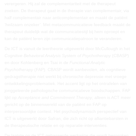
verergeren. Hij zal de complementariteit met de therapeut
zoeken. De therapeut gaat in de therapie van complementair, via
half complementair naar anticomplementair en maakt de patiënt
‘heilzaam onzeker’. Met metacommunicatieve feedback maakt de
therapeut duidelijk wat de communicatiestijl bij hem oproept en
kan de patiënt leren zijn communicatiepatroon te veranderen.
De ICT is vanuit de leertheorie uitgewerkt door McCullough in het
Cognitive Behavioral Analysis System of Psychotherapy
(CBASP)
en door Kohlenberg en Tsai in de
Functional Analytic
Psychotherapy
(FAP). CBASP wordt aanbevolen, als cognitieve
gedragstherapie niet werkt bij chronische depressie met vroege
ontwikkelingsproblematiek. Het accent ligt op het ontrafelen van
jonggeleerde pathologische communicatieve boodschappen. FAP
lijkt op
Acceptance and Commitment Therapy
, alleen is ACT meer
gericht op de binnenwereld van de patiënt en FAP op
interpersoonlijke context. Het psychodynamisch perspectief van
ICT is uitgewerkt door Safran, die zich richt op alliantiebarsten in
de therapeutische relatie en op reparatie-interventies.
De laatste op de ICT gebaseerde werkwijze die wordt besproken,