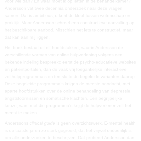
voor wie dan? En waar moet ik op letten in de behandelkamer?
Andersson vat twee decennia onderzoek naar deze vragen
samen. Dat is ambitieus; u kent de kloof tussen wetenschap en
praktijk. Maar Andersson schreef een constructieve aanvulling op
het beschikbare aanbod. Misschien net iets te constructief, maar
dat kan aan mij liggen.
Het boek bestaat uit elf hoofdstukken, waarin Andersson de
verschillende vormen van online hulpverlening volgens een
bekende indeling bespreekt: eerst de psycho-educatieve websites
en patiëntportalen, dan de vaak vrij toegankelijke interactieve
zelfhulpprogramma’s en ten slotte de begeleide varianten daarop.
Deze begeleide programma’s krijgen de meeste aandacht, met
aparte hoofdstukken over de online behandeling van depressie,
angststoornissen en somatische klachten. Een begrijpelijke
keuze, want met die programma’s krijgt de hulpverlener zelf het
meest te maken.
Anderssons
clinical guide
is geen overzichtswerk. E-mental health
is de laatste jaren zo sterk gegroeid, dat het vrijwel ondoenlijk is
om alle onderzoeken te beschrijven. Dat probeert Andersson dan