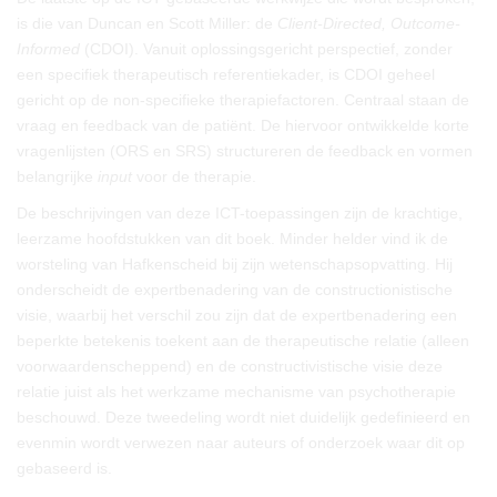
is die van Duncan en Scott Miller: de
Client-Directed, Outcome-
Informed
(CDOI). Vanuit oplossingsgericht perspectief, zonder
een specifiek therapeutisch referentiekader, is CDOI geheel
gericht op de non-specifieke therapiefactoren. Centraal staan de
vraag en feedback van de patiënt. De hiervoor ontwikkelde korte
vragenlijsten (ORS en SRS) structureren de feedback en vormen
belangrijke
input
voor de therapie.
De beschrijvingen van deze ICT-toepassingen zijn de krachtige,
leerzame hoofdstukken van dit boek. Minder helder vind ik de
worsteling van Hafkenscheid bij zijn wetenschapsopvatting. Hij
onderscheidt de expertbenadering van de constructionistische
visie, waarbij het verschil zou zijn dat de expertbenadering een
beperkte betekenis toekent aan de therapeutische relatie (alleen
voorwaardenscheppend) en de constructivistische visie deze
relatie juist als het werkzame mechanisme van psychotherapie
beschouwd. Deze tweedeling wordt niet duidelijk gedefinieerd en
evenmin wordt verwezen naar auteurs of onderzoek waar dit op
gebaseerd is.