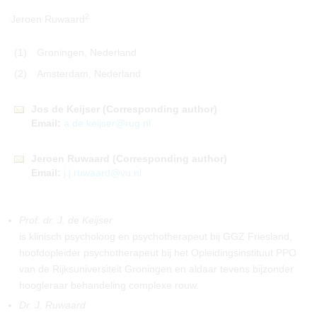
2
Jeroen Ruwaard
(1)
Groningen, Nederland
(2)
Amsterdam, Nederland
Jos
de
Keijser
(Corresponding author)
Email:
a.de.keijser@rug.nl
Jeroen
Ruwaard
(Corresponding author)
Email:
j.j.ruwaard@vu.nl
Prof. dr. J. de Keijser
is klinisch psycholoog en psychotherapeut bij GGZ Friesland,
hoofdopleider psychotherapeut bij het Opleidingsinstituut PPO
van de Rijksuniversiteit Groningen en aldaar tevens bijzonder
hoogleraar behandeling complexe rouw.
Dr. J. Ruwaard