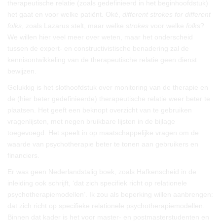
therapeutische relatie (zoals gedefinieerd in het beginhoofdstuk)
het gaat en voor welke patiënt. Oké,
different strokes for different
folks
, zoals Lazarus stelt, maar welke
strokes
voor welke
folks
?
We willen hier veel meer over weten, maar het onderscheid
tussen de expert- en constructivistische benadering zal de
kennisontwikkeling van de therapeutische relatie geen dienst
bewijzen.
Gelukkig is het slothoofdstuk over monitoring van de therapie en
de (hier beter gedefinieerde) therapeutische relatie weer beter te
plaatsen. Het geeft een beknopt overzicht van te gebruiken
vragenlijsten, met negen bruikbare lijsten in de bijlage
toegevoegd. Het speelt in op maatschappelijke vragen om de
waarde van psychotherapie beter te tonen aan gebruikers en
financiers.
Er was geen Nederlandstalig boek, zoals Hafkenscheid in de
inleiding ook schrijft, ‘dat zich specifiek richt op relationele
psychotherapiemodellen’. Ik zou als beperking willen aanbrengen:
dat zich richt op specifieke relationele psychotherapiemodellen.
Binnen dat kader is het voor master- en postmasterstudenten en