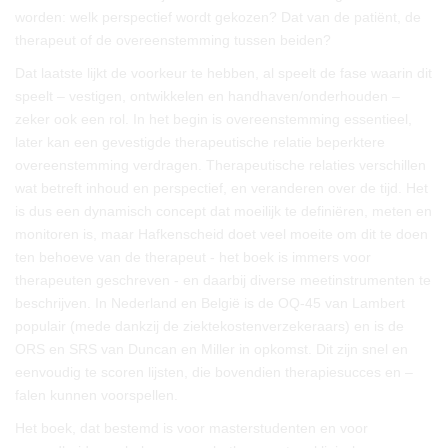
worden: welk perspectief wordt gekozen? Dat van de patiënt, de
therapeut of de overeenstemming tussen beiden?
Dat laatste lijkt de voorkeur te hebben, al speelt de fase waarin dit
speelt – vestigen, ontwikkelen en handhaven/onderhouden –
zeker ook een rol. In het begin is overeenstemming essentieel,
later kan een gevestigde therapeutische relatie beperktere
overeenstemming verdragen. Therapeutische relaties verschillen
wat betreft inhoud en perspectief, en veranderen over de tijd. Het
is dus een dynamisch concept dat moeilijk te definiëren, meten en
monitoren is, maar Hafkenscheid doet veel moeite om dit te doen
ten behoeve van de therapeut - het boek is immers voor
therapeuten geschreven - en daarbij diverse meetinstrumenten te
beschrijven. In Nederland en België is de OQ-45 van Lambert
populair (mede dankzij de ziektekostenverzekeraars) en is de
ORS en SRS van Duncan en Miller in opkomst. Dit zijn snel en
eenvoudig te scoren lijsten, die bovendien therapiesucces en –
falen kunnen voorspellen.
Het boek, dat bestemd is voor masterstudenten en voor