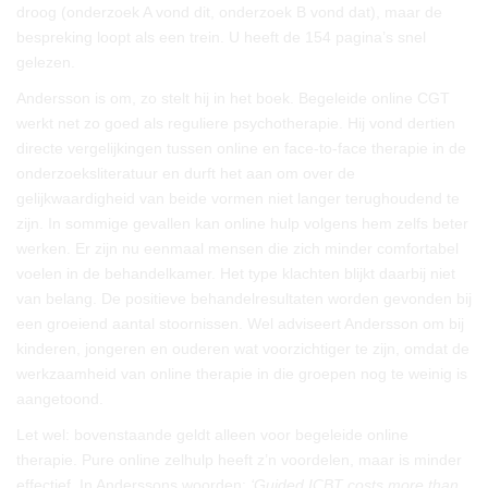
droog (onderzoek A vond dit, onderzoek B vond dat), maar de
bespreking loopt als een trein. U heeft de 154 pagina’s snel
gelezen.
Andersson is om, zo stelt hij in het boek. Begeleide online CGT
werkt net zo goed als reguliere psychotherapie. Hij vond dertien
directe vergelijkingen tussen online en face-to-face therapie in de
onderzoeksliteratuur en durft het aan om over de
gelijkwaardigheid van beide vormen niet langer terughoudend te
zijn. In sommige gevallen kan online hulp volgens hem zelfs beter
werken. Er zijn nu eenmaal mensen die zich minder comfortabel
voelen in de behandelkamer. Het type klachten blijkt daarbij niet
van belang. De positieve behandelresultaten worden gevonden bij
een groeiend aantal stoornissen. Wel adviseert Andersson om bij
kinderen, jongeren en ouderen wat voorzichtiger te zijn, omdat de
werkzaamheid van online therapie in die groepen nog te weinig is
aangetoond.
Let wel: bovenstaande geldt alleen voor begeleide online
therapie. Pure online zelhulp heeft z’n voordelen, maar is minder
effectief. In Anderssons woorden:
‘Guided ICBT costs more than