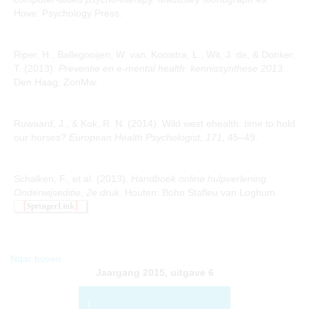
Hove: Psychology Press.
Riper, H., Ballegooijen, W. van, Kooistra, L., Wit, J. de, & Donker,
T. (2013).
Preventie en e-mental health: kennissynthese 2013
.
Den Haag: ZonMw.
Ruwaard, J., & Kok, R. N. (2014). Wild west ehealth: time to hold
our horses?
European Health Psychologist, 171,
45–49.
Schalken, F., et al. (2013).
Handboek online hulpverlening.
Onderwijseditie, 2e druk
. Houten: Bohn Stafleu van Loghum.
Naar boven
Jaargang 2015, uitgave 6