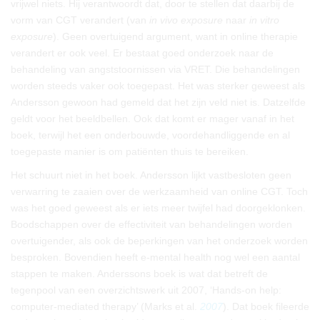
vrijwel niets. Hij verantwoordt dat, door te stellen dat daarbij de
vorm van CGT verandert (van
in vivo exposure
naar
in vitro
exposure
). Geen overtuigend argument, want in online therapie
verandert er ook veel. Er bestaat goed onderzoek naar de
behandeling van angststoornissen via VRET. Die behandelingen
worden steeds vaker ook toegepast. Het was sterker geweest als
Andersson gewoon had gemeld dat het zijn veld niet is. Datzelfde
geldt voor het beeldbellen. Ook dat komt er mager vanaf in het
boek, terwijl het een onderbouwde, voordehandliggende en al
toegepaste manier is om patiënten thuis te bereiken.
Het schuurt niet in het boek. Andersson lijkt vastbesloten geen
verwarring te zaaien over de werkzaamheid van online CGT. Toch
was het goed geweest als er iets meer twijfel had doorgeklonken.
Boodschappen over de effectiviteit van behandelingen worden
overtuigender, als ook de beperkingen van het onderzoek worden
besproken. Bovendien heeft e-mental health nog wel een aantal
stappen te maken. Anderssons boek is wat dat betreft de
tegenpool van een overzichtswerk uit 2007, ‘Hands-on help:
computer-mediated therapy’ (Marks et al.
2007
). Dat boek fileerde