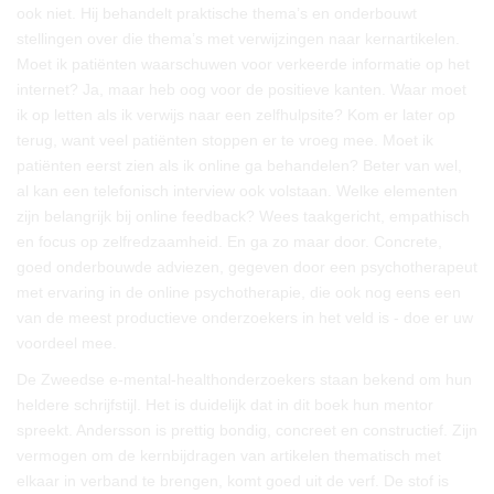
ook niet. Hij behandelt praktische thema’s en onderbouwt
stellingen over die thema’s met verwijzingen naar kernartikelen.
Moet ik patiënten waarschuwen voor verkeerde informatie op het
internet? Ja, maar heb oog voor de positieve kanten. Waar moet
ik op letten als ik verwijs naar een zelfhulpsite? Kom er later op
terug, want veel patiënten stoppen er te vroeg mee. Moet ik
patiënten eerst zien als ik online ga behandelen? Beter van wel,
al kan een telefonisch interview ook volstaan. Welke elementen
zijn belangrijk bij online feedback? Wees taakgericht, empathisch
en focus op zelfredzaamheid. En ga zo maar door. Concrete,
goed onderbouwde adviezen, gegeven door een psychotherapeut
met ervaring in de online psychotherapie, die ook nog eens een
van de meest productieve onderzoekers in het veld is - doe er uw
voordeel mee.
De Zweedse e-mental-healthonderzoekers staan bekend om hun
heldere schrijfstijl. Het is duidelijk dat in dit boek hun mentor
spreekt. Andersson is prettig bondig, concreet en constructief. Zijn
vermogen om de kernbijdragen van artikelen thematisch met
elkaar in verband te brengen, komt goed uit de verf. De stof is