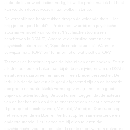
zodat de lezer weet, indien nodig, bij welke problematiek het best
kan worden doorverwezen naar welke instantie.
De verschillende hoofdstukken dragen de volgende titels: ‘Hoe
krijg je een goed beeld?’, ‘Problemen waarbij een psychische
stoornis vermoed kan worden’, ‘Psychische stoornissen
beschreven in DSM-5’, ‘Andere veelgebruikte namen voor
psychische stoornissen’, ‘Spoedeisende situaties’, ‘Wanneer
verwijzen naar KJP?’ en ‘Ter informatie: wat biedt de KJP?’
Tot zover de beschrijving van de inhoud van deze boeken. Ze zijn
alledrie actueel en haken aan bij de beschrijvingen van de DSM-5
en situeren daarbij een en ander in een breder perspectief. De
indruk is dat de boeken alle goed afgestemd zijn op de beoogde
doelgroep en aantrekkelijk vormgegeven zijn, met een goede
prijs-kwaliteitverhouding. Je zou kunnen zeggen dat de auteurs
van de boeken zich op drie te onderscheiden niveaus bewegen:
Rigter op het beschrijvende, Verhulst, Verheij en Danckaerts op
het verdiepende en Boer en Verhulst op het samenvattende en
ondersteunende. Het is goed om bij allen te lezen dat
psychiatrische verstoringen steeds contextueel worden gekaderd