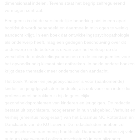
dimensionaal indelen. Tevens staat het begrip zelfregulerend
vermogen centraal.
Een gemis is dat de verstandelijke beperking niet in een apart
hoofdstuk wordt behandeld en daarmee in mijn ogen te weinig
aandacht krijgt. In een boek dat ontwikkelingspsychopathologie
als onderwerp heeft, mag een gedegen beschouwing over dit
onderwerp en de betekenis ervan voor het verloop op de
verschillende ontwikkelingsdomeinen en de consequenties voor
het opvoedkundig klimaat niet ontbreken. In beide andere boeken
krijgt deze thematiek meer onderscheiden aandacht.
Het boek ‘Kinder- en jeugdpsychiatrie’ is voor (aankomende)
kinder- en jeugdpsychiaters bedoeld, als ook voor een ieder die
professioneel betrokken is bij de geestelijke
gezondheidsproblemen van kinderen en jeugdigen. De redactie
bestaat uit psychiaters, hoogleraren in hun vakgebied, Verhulst en
Verheij (emeritus hoogleraar) van het Erasmus MC Rotterdam en
Danckaerts van de KU Leuven. De redactieleden hebben zelf
meegeschreven aan menig hoofdstuk. Daarnaast hebben zij vele
auteurs (overwegend collega-psychiaters) in een bijzonder