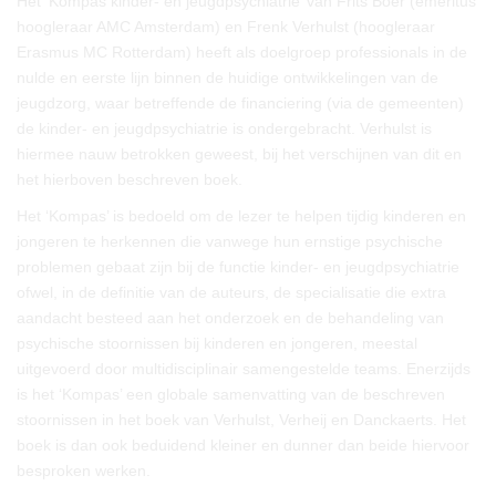
Het ‘Kompas kinder- en jeugdpsychiatrie’ van Frits Boer (emeritus
hoogleraar AMC Amsterdam) en Frenk Verhulst (hoogleraar
Erasmus MC Rotterdam) heeft als doelgroep professionals in de
nulde en eerste lijn binnen de huidige ontwikkelingen van de
jeugdzorg, waar betreffende de financiering (via de gemeenten)
de kinder- en jeugdpsychiatrie is ondergebracht. Verhulst is
hiermee nauw betrokken geweest, bij het verschijnen van dit en
het hierboven beschreven boek.
Het ‘Kompas’ is bedoeld om de lezer te helpen tijdig kinderen en
jongeren te herkennen die vanwege hun ernstige psychische
problemen gebaat zijn bij de functie kinder- en jeugdpsychiatrie
ofwel, in de definitie van de auteurs, de specialisatie die extra
aandacht besteed aan het onderzoek en de behandeling van
psychische stoornissen bij kinderen en jongeren, meestal
uitgevoerd door multidisciplinair samengestelde teams. Enerzijds
is het ‘Kompas’ een globale samenvatting van de beschreven
stoornissen in het boek van Verhulst, Verheij en Danckaerts. Het
boek is dan ook beduidend kleiner en dunner dan beide hiervoor
besproken werken.