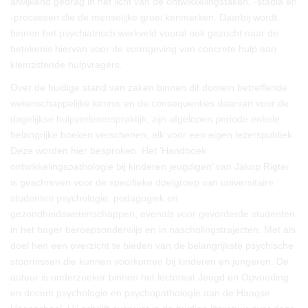
afwijkend gedrag in het licht van de ontwikkelingstaken, -stadia en
-processen die de menselijke groei kenmerken. Daarbij wordt
binnen het psychiatrisch werkveld vooral ook gezocht naar de
betekenis hiervan voor de vormgeving van concrete hulp aan
klemzittende hulpvragers.
Over de huidige stand van zaken binnen dit domein betreffende
wetenschappelijke kennis en de consequenties daarvan voor de
dagelijkse hulpverlenerspraktijk, zijn afgelopen periode enkele
belangrijke boeken verschenen, elk voor een eigen lezerspubliek.
Deze worden hier besproken. Het ‘Handboek
ontwikkelingspathologie bij kinderen jeugdigen’ van Jakop Rigter
is geschreven voor de specifieke doelgroep van universitaire
studenten psychologie, pedagogiek en
gezondheidswetenschappen, evenals voor gevorderde studenten
in het hoger beroepsonderwijs en in nascholingstrajecten. Met als
doel hen een overzicht te bieden van de belangrijkste psychische
stoornissen die kunnen voorkomen bij kinderen en jongeren. De
auteur is onderzoeker binnen het lectoraat Jeugd en Opvoeding
en docent psychologie en psychopathologie aan de Haagse