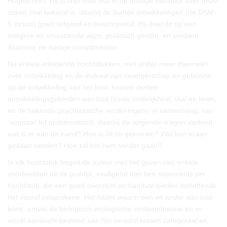
Hogeschool. Hij schrijft over wat in de huidige literatuur over deze
zaken zoal bekend is, daarbij de laatste ontwikkelingen (de DSM-
5 incluis) goed volgend en beschrijvend. Hij doet dit op een
integere en omvattende wijze, praktisch gericht, en verdient
daarvoor de nodige complimenten.
Na enkele inleidende hoofdstukken, met onder meer theorieën
over ontwikkeling en de invloed van zwangerschap en geboorte
op de ontwikkeling van het kind, komen dertien
ontwikkelingsgebieden aan bod (zoals zindelijkheid, taal en leren,
en de bekende psychiatrische verstoringen), in samenhang, van
‘normaal’ tot problematisch, daarbij de volgende vragen stellend:
wat is er aan de hand? Hoe is dit zo gekomen? Wat kan eraan
gedaan worden? Hoe zal het hem verder gaan?
In elk hoofdstuk begint de auteur met het geven van enkele
voorbeelden uit de praktijk, eindigend met tien statements per
hoofdstuk, die een goed overzicht en handvat bieden betreffende
het vooraf besprokene. Het kader waarin een en ander aan bod
komt, omvat de biologisch-ecologische systeemtheorie en er
wordt aandacht besteed aan het verschil tussen categoraal en