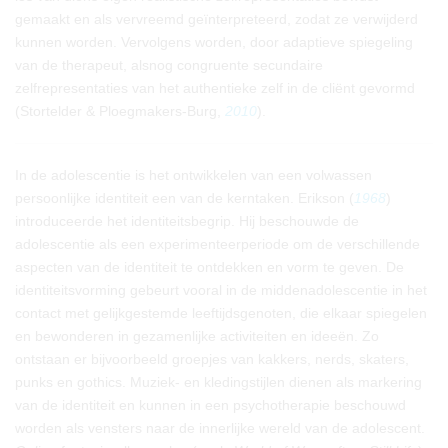
gemaakt en als vervreemd geïnterpreteerd, zodat ze verwijderd
kunnen worden. Vervolgens worden, door adaptieve spiegeling
van de therapeut, alsnog congruente secundaire
zelfrepresentaties van het authentieke zelf in de cliënt gevormd
(Stortelder & Ploegmakers-Burg,
2010
).
In de adolescentie is het ontwikkelen van een volwassen
persoonlijke identiteit een van de kerntaken. Erikson (
1968
)
introduceerde het identiteitsbegrip. Hij beschouwde de
adolescentie als een experimenteerperiode om de verschillende
aspecten van de identiteit te ontdekken en vorm te geven. De
identiteitsvorming gebeurt vooral in de middenadolescentie in het
contact met gelijkgestemde leeftijdsgenoten, die elkaar spiegelen
en bewonderen in gezamenlijke activiteiten en ideeën. Zo
ontstaan er bijvoorbeeld groepjes van kakkers, nerds, skaters,
punks en gothics. Muziek- en kledingstijlen dienen als markering
van de identiteit en kunnen in een psychotherapie beschouwd
worden als vensters naar de innerlijke wereld van de adolescent.