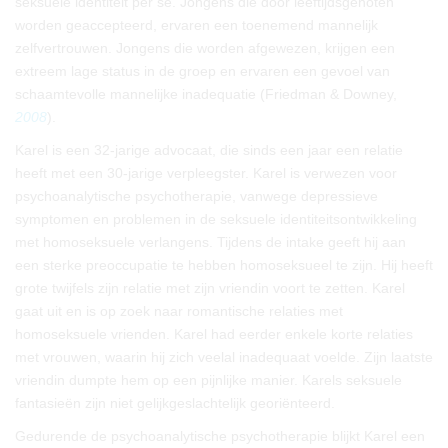
seksuele identiteit per se. Jongens die door leeftijdsgenoten
worden geaccepteerd, ervaren een toenemend mannelijk
zelfvertrouwen. Jongens die worden afgewezen, krijgen een
extreem lage status in de groep en ervaren een gevoel van
schaamtevolle mannelijke inadequatie (Friedman & Downey,
2008
).
Karel is een 32-jarige advocaat, die sinds een jaar een relatie
heeft met een 30-jarige verpleegster. Karel is verwezen voor
psychoanalytische psychotherapie, vanwege depressieve
symptomen en problemen in de seksuele identiteitsontwikkeling
met homoseksuele verlangens. Tijdens de intake geeft hij aan
een sterke preoccupatie te hebben homoseksueel te zijn. Hij heeft
grote twijfels zijn relatie met zijn vriendin voort te zetten. Karel
gaat uit en is op zoek naar romantische relaties met
homoseksuele vrienden. Karel had eerder enkele korte relaties
met vrouwen, waarin hij zich veelal inadequaat voelde. Zijn laatste
vriendin dumpte hem op een pijnlijke manier. Karels seksuele
fantasieën zijn niet gelijkgeslachtelijk georiënteerd.
Gedurende de psychoanalytische psychotherapie blijkt Karel een