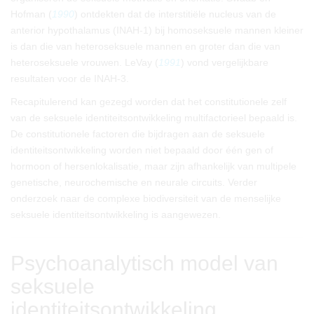
Hofman (
1990
) ontdekten dat de interstitiële nucleus van de
anterior hypothalamus (INAH-1) bij homoseksuele mannen kleiner
is dan die van heteroseksuele mannen en groter dan die van
heteroseksuele vrouwen. LeVay (
1991
) vond vergelijkbare
resultaten voor de INAH-3.
Recapitulerend kan gezegd worden dat het constitutionele zelf
van de seksuele identiteitsontwikkeling multifactorieel bepaald is.
De constitutionele factoren die bijdragen aan de seksuele
identiteitsontwikkeling worden niet bepaald door één gen of
hormoon of hersenlokalisatie, maar zijn afhankelijk van multipele
genetische, neurochemische en neurale circuits. Verder
onderzoek naar de complexe biodiversiteit van de menselijke
seksuele identiteitsontwikkeling is aangewezen.
Psychoanalytisch model van
seksuele
identiteitsontwikkeling