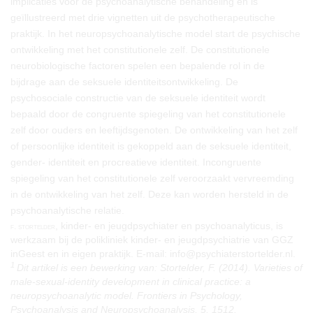
implicaties voor de psychoanalytische behandeling en is
geïllustreerd met drie vignetten uit de psychotherapeutische
praktijk. In het neuropsychoanalytische model start de psychische
ontwikkeling met het constitutionele zelf. De constitutionele
neurobiologische factoren spelen een bepalende rol in de
bijdrage aan de seksuele identiteitsontwikkeling. De
psychosociale constructie van de seksuele identiteit wordt
bepaald door de congruente spiegeling van het constitutionele
zelf door ouders en leeftijdsgenoten. De ontwikkeling van het zelf
of persoonlijke identiteit is gekoppeld aan de seksuele identiteit,
gender- identiteit en procreatieve identiteit. Incongruente
spiegeling van het constitutionele zelf veroorzaakt vervreemding
in de ontwikkeling van het zelf. Deze kan worden hersteld in de
psychoanalytische relatie.
, kinder- en jeugdpsychiater en psychoanalyticus, is
f. stortelder
werkzaam bij de polikliniek kinder- en jeugdpsychiatrie van GGZ
inGeest en in eigen praktijk. E-mail: info@psychiaterstortelder.nl.
1
Dit artikel is een bewerking van: Stortelder, F. (2014). Varieties of
male-sexual-identity development in clinical practice: a
neuropsychoanalytic model. Frontiers in Psychology,
Psychoanalysis and Neuropsychoanalysis, 5, 1512.