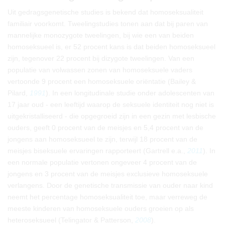
Uit gedragsgenetische studies is bekend dat homoseksualiteit
familiair voorkomt. Tweelingstudies tonen aan dat bij paren van
mannelijke monozygote tweelingen, bij wie een van beiden
homoseksueel is, er 52 procent kans is dat beiden homoseksueel
zijn, tegenover 22 procent bij dizygote tweelingen. Van een
populatie van volwassen zonen van homoseksuele vaders
vertoonde 9 procent een homoseksuele oriëntatie (Bailey &
Pilard,
1991
). In een longitudinale studie onder adolescenten van
17 jaar oud - een leeftijd waarop de seksuele identiteit nog niet is
uitgekristalliseerd - die opgegroeid zijn in een gezin met lesbische
ouders, geeft 0 procent van de meisjes en 5,4 procent van de
jongens aan homoseksueel te zijn, terwijl 18 procent van de
meisjes biseksuele ervaringen rapporteert (Gartrell e.a.,
2011
). In
een normale populatie vertonen ongeveer 4 procent van de
jongens en 3 procent van de meisjes exclusieve homoseksuele
verlangens. Door de genetische transmissie van ouder naar kind
neemt het percentage homoseksualiteit toe, maar verreweg de
meeste kinderen van homoseksuele ouders groeien op als
heteroseksueel (Telingator & Patterson,
2008
).