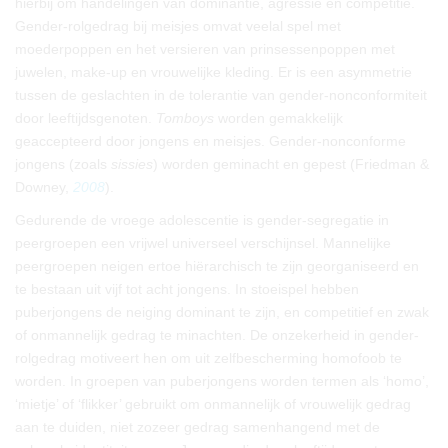
hierbij om handelingen van dominantie, agressie en competitie.
Gender-rolgedrag bij meisjes omvat veelal spel met
moederpoppen en het versieren van prinsessenpoppen met
juwelen, make-up en vrouwelijke kleding. Er is een asymmetrie
tussen de geslachten in de tolerantie van gender-nonconformiteit
door leeftijdsgenoten.
Tomboys
worden gemakkelijk
geaccepteerd door jongens en meisjes. Gender-nonconforme
jongens (zoals
sissies
) worden geminacht en gepest (Friedman &
Downey,
2008
).
Gedurende de vroege adolescentie is gender-segregatie in
peergroepen een vrijwel universeel verschijnsel. Mannelijke
peergroepen neigen ertoe hiërarchisch te zijn georganiseerd en
te bestaan uit vijf tot acht jongens. In stoeispel hebben
puberjongens de neiging dominant te zijn, en competitief en zwak
of onmannelijk gedrag te minachten. De onzekerheid in gender-
rolgedrag motiveert hen om uit zelfbescherming homofoob te
worden. In groepen van puberjongens worden termen als ‘homo’,
‘mietje’ of ‘flikker’ gebruikt om onmannelijk of vrouwelijk gedrag
aan te duiden, niet zozeer gedrag samenhangend met de