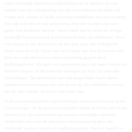
sterk mannelijk minderwaardigheidsgevoel te hebben en ook
twijfels over de ontwikkeling van zijn procreatieve identiteit. Hij
maakt zich zorgen of hij de verantwoordelijkheid van een huwelijk
met zijn vriendin en het vaderschap met het stichten van een
gezin met kinderen aankan. Karel meldt dat hij sinds de vroege
kindertijd frequent fysiek is mishandeld door zijn stiefvader. Deze
man kwam in zijn leven toen hij drie jaar was; zijn biologische
vader was afwezig. Karel was de jongste van drie broers en was
klein en zwak als kind en werd regelmatig gepest door
leeftijdsgenoten. Hij werd ook vernederd door zijn twee oudere en
sterkere broers. In de puberteit dwongen ze hem tot seksuele
handelingen. Terugdenkend aan zijn jeugd heeft Karel alleen
positieve herinneringen aan een leraar op de middelbare school,
die als een mentor en vader voor hem was.
In de psychoanalytische psychotherapie vertoont Karel een grote
‘vaderhonger’. In de psychoanalytische relatie wordt hij zich ervan
bewust hoe zijn vervreemde en zwakke mannelijke identiteit
verbonden was met de devaluerende bejegening door zijn
stiefvader, oudere broers en leeftijdsgenoten. Karel is steeds op