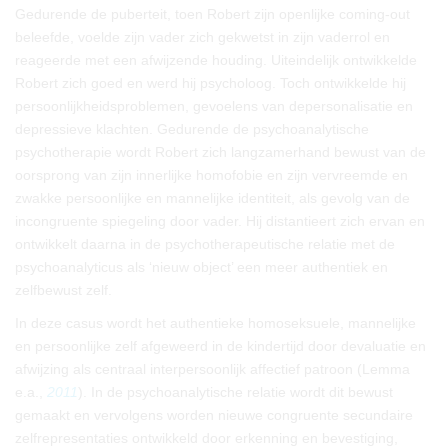
Gedurende de puberteit, toen Robert zijn openlijke coming-out
beleefde, voelde zijn vader zich gekwetst in zijn vaderrol en
reageerde met een afwijzende houding. Uiteindelijk ontwikkelde
Robert zich goed en werd hij psycholoog. Toch ontwikkelde hij
persoonlijkheidsproblemen, gevoelens van depersonalisatie en
depressieve klachten. Gedurende de psychoanalytische
psychotherapie wordt Robert zich langzamerhand bewust van de
oorsprong van zijn innerlijke homofobie en zijn vervreemde en
zwakke persoonlijke en mannelijke identiteit, als gevolg van de
incongruente spiegeling door vader. Hij distantieert zich ervan en
ontwikkelt daarna in de psychotherapeutische relatie met de
psychoanalyticus als ‘nieuw object’ een meer authentiek en
zelfbewust zelf.
In deze casus wordt het authentieke homoseksuele, mannelijke
en persoonlijke zelf afgeweerd in de kindertijd door devaluatie en
afwijzing als centraal interpersoonlijk affectief patroon (Lemma
e.a.,
2011
). In de psychoanalytische relatie wordt dit bewust
gemaakt en vervolgens worden nieuwe congruente secundaire
zelfrepresentaties ontwikkeld door erkenning en bevestiging,