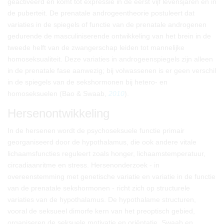
geactiveerd en komt tot expressie in de eerst vijf levensjaren en in
de puberteit. De prenatale androgeentheorie postuleert dat
variaties in de spiegels of functie van de prenatale androgenen
gedurende de masculiniserende ontwikkeling van het brein in de
tweede helft van de zwangerschap leiden tot mannelijke
homoseksualiteit. Deze variaties in androgeenspiegels zijn alleen
in de prenatale fase aanwezig; bij volwassenen is er geen verschil
in de spiegels van de sekshormonen bij hetero- en
homoseksuelen (Bao & Swaab,
2010
).
Hersenontwikkeling
In de hersenen wordt de psychoseksuele functie primair
georganiseerd door de hypothalamus, die ook andere vitale
lichaamsfuncties reguleert zoals honger, lichaamstemperatuur,
circadiaanritme en stress. Hersenonderzoek - in
overeenstemming met genetische variatie en variatie in de functie
van de prenatale sekshormonen - richt zich op structurele
variaties van de hypothalamus. De hypothalame structuren,
vooral de seksueel dimorfe kern van het preoptisch gebied,
organiseren de seksuele motivatie en oriëntatie. Swaab en