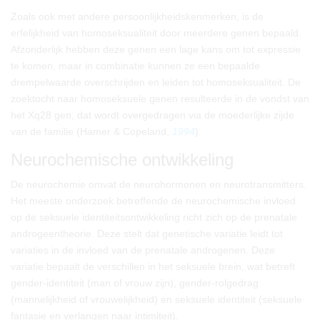
Zoals ook met andere persoonlijkheidskenmerken, is de
erfelijkheid van homoseksualiteit door meerdere genen bepaald.
Afzonderlijk hebben deze genen een lage kans om tot expressie
te komen, maar in combinatie kunnen ze een bepaalde
drempelwaarde overschrijden en leiden tot homoseksualiteit. De
zoektocht naar homoseksuele genen resulteerde in de vondst van
het Xq28 gen, dat wordt overgedragen via de moederlijke zijde
van de familie (Hamer & Copeland,
1994
).
Neurochemische ontwikkeling
De neurochemie omvat de neurohormonen en neurotransmitters.
Het meeste onderzoek betreffende de neurochemische invloed
op de seksuele identiteitsontwikkeling richt zich op de prenatale
androgeentheorie. Deze stelt dat genetische variatie leidt tot
variaties in de invloed van de prenatale androgenen. Deze
variatie bepaalt de verschillen in het seksuele brein, wat betreft
gender-identiteit (man of vrouw zijn), gender-rolgedrag
(mannelijkheid of vrouwelijkheid) en seksuele identiteit (seksuele
fantasie en verlangen naar intimiteit).