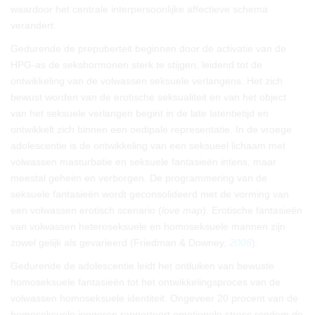
waardoor het centrale interpersoonlijke affectieve schema
verandert.
Gedurende de prepuberteit beginnen door de activatie van de
HPG-as de sekshormonen sterk te stijgen, leidend tot de
ontwikkeling van de volwassen seksuele verlangens. Het zich
bewust worden van de erotische seksualiteit en van het object
van het seksuele verlangen begint in de late latentietijd en
ontwikkelt zich binnen een oedipale representatie. In de vroege
adolescentie is de ontwikkeling van een seksueel lichaam met
volwassen masturbatie en seksuele fantasieën intens, maar
meestal geheim en verborgen. De programmering van de
seksuele fantasieën wordt geconsolideerd met de vorming van
een volwassen erotisch scenario (
love map
). Erotische fantasieën
van volwassen heteroseksuele en homoseksuele mannen zijn
zowel gelijk als gevarieerd (Friedman & Downey,
2008
).
Gedurende de adolescentie leidt het ontluiken van bewuste
homoseksuele fantasieën tot het ontwikkelingsproces van de
volwassen homoseksuele identiteit. Ongeveer 20 procent van de
homoseksuele jongeren rapporteert emotionele stress rondom de