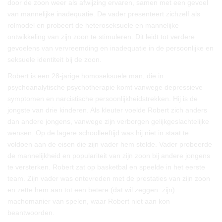
door de zoon weer als afwijzing ervaren, samen met een gevoel
van mannelijke inadequatie. De vader presenteert zichzelf als
rolmodel en probeert de heteroseksuele en mannelijke
ontwikkeling van zijn zoon te stimuleren. Dit leidt tot verdere
gevoelens van vervreemding en inadequatie in de persoonlijke en
seksuele identiteit bij de zoon.
Robert is een 28-jarige homoseksuele man, die in
psychoanalytische psychotherapie komt vanwege depressieve
symptomen en narcistische persoonlijkheidstrekken. Hij is de
jongste van drie kinderen. Als kleuter voelde Robert zich anders
dan andere jongens, vanwege zijn verborgen gelijkgeslachtelijke
wensen. Op de lagere schoolleeftijd was hij niet in staat te
voldoen aan de eisen die zijn vader hem stelde. Vader probeerde
de mannelijkheid en populariteit van zijn zoon bij andere jongens
te versterken. Robert zat op basketbal en speelde in het eerste
team. Zijn vader was ontevreden met de prestaties van zijn zoon
en zette hem aan tot een betere (dat wil zeggen: zijn)
machomanier van spelen, waar Robert niet aan kon
beantwoorden.