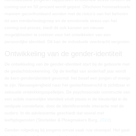
coming-out
en 50 procent wordt gepest. Ofschoon homoseksuele
mannen geconfronteerd worden met de risico’s van het behoren
tot een minderheidsgroep en de emotionele stress van het
coming-out-proces, biedt dit ook kansen om nieuwe
mogelijkheden te creëren voor het ontwikkelen van een
persoonlijke identiteit. Dit kan de individuele veerkracht vergroten.
Ontwikkeling van de gender-identiteit
De ontwikkeling van de gender-identiteit start bij de geboorte met
de geslachtstoekenning. Op de leeftijd van anderhalf jaar wordt
de kern-genderidentiteit gevormd: het besef een jongen of meisje
te zijn. Nieuwsgierigheid naar het geslachtsverschil is zichtbaar in
seksuele ontdekkingsspelletjes. De psychosociale constructie van
een solide mannelijke identiteit vindt plaats in de kleutertijd in de
oedipale constellatie, door de identificerende interactie met de
ouders. In de adolescentie geschiedt dat vooral met
leeftijdsgenoten (Stortelder & Ploegmakers Burg,
2010
).
Gender-rolgedrag bij jongens omvat vaak ruw stoeispel. Het gaat