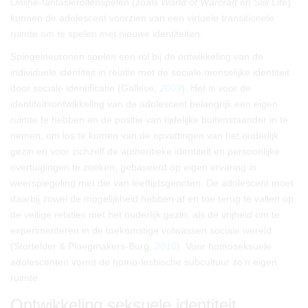
Online
-fantasierollenspelen (zoals
World of Warcraft
en
Still Life
)
kunnen de adolescent voorzien van een virtuele transitionele
ruimte om te spelen met nieuwe identiteiten.
Spiegelneuronen spelen een rol bij de ontwikkeling van de
individuele identiteit in relatie met de sociale menselijke identiteit
door sociale identificatie (Gallese,
2009
). Het is voor de
identiteitsontwikkeling van de adolescent belangrijk een eigen
ruimte te hebben en de positie van tijdelijke buitenstaander in te
nemen, om los te komen van de opvattingen van het ouderlijk
gezin en voor zichzelf de authentieke identiteit en persoonlijke
overtuigingen te zoeken, gebaseerd op eigen ervaring in
weerspiegeling met die van leeftijdsgenoten. De adolescent moet
daarbij zowel de mogelijkheid hebben af en toe terug te vallen op
de veilige relaties met het ouderlijk gezin, als de vrijheid om te
experimenteren in de toekomstige volwassen sociale wereld
(Stortelder & Ploegmakers-Burg,
2010
). Voor homoseksuele
adolescenten vormt de homo-lesbische subcultuur zo’n eigen
ruimte.
Ontwikkeling seksuele identiteit