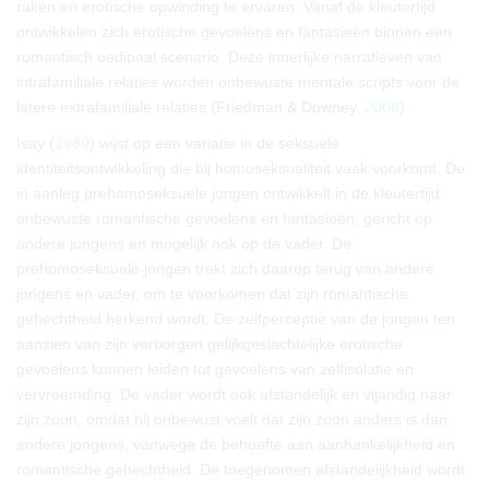
raken en erotische opwinding te ervaren. Vanaf de kleutertijd
ontwikkelen zich erotische gevoelens en fantasieën binnen een
romantisch oedipaal scenario. Deze innerlijke narratieven van
intrafamiliale relaties worden onbewuste mentale scripts voor de
latere extrafamiliale relaties (Friedman & Downey,
2008
).
Isay (
1989
) wijst op een variatie in de seksuele
identiteitsontwikkeling die bij homoseksualiteit vaak voorkomt. De
in aanleg prehomoseksuele jongen ontwikkelt in de kleutertijd
onbewuste romantische gevoelens en fantasieën, gericht op
andere jongens en mogelijk ook op de vader. De
prehomoseksuele jongen trekt zich daarop terug van andere
jongens en vader, om te voorkomen dat zijn romantische
gehechtheid herkend wordt. De zelfperceptie van de jongen ten
aanzien van zijn verborgen gelijkgeslachtelijke erotische
gevoelens kunnen leiden tot gevoelens van zelfisolatie en
vervreemding. De vader wordt ook afstandelijk en vijandig naar
zijn zoon, omdat hij onbewust voelt dat zijn zoon anders is dan
andere jongens, vanwege de behoefte aan aanhankelijkheid en
romantische gehechtheid. De toegenomen afstandelijkheid wordt