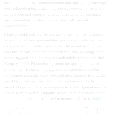
het kind een niet-overeenstemmende affectspiegeling vanwege
een verkeerde interpretatie, met een niet-verwachte respons en
wordt er een niet-congruente secundaire affectrepresentatie
gevormd met een gestoord ‘ander naar zelf’ causaal
emotieschema.
Dit model geldt ook voor de spiegeling van mentale toestanden
leidend tot mentale representaties, en van zelftoestanden (
self-
states
) leidend tot zelfrepresentaties. Het model beschrijft de
ontwikkeling van een autobiografisch zelf, door de congruente
spiegeling door de ouder van het authentieke zelf van het kind
(Gergely,
2007
). Bij een incongruente spiegeling ontstaat in het
kind een conflict tussen het afgeweerde authentieke zelf en
vervreemde secundaire zelfrepresentaties, hetgeen leidt tot de
ontwikkeling van een vervreemd zelf (zie figuur
1
). In de
neurobiologie van het spiegelingsproces spelen spiegelneuronen
een rol in de impliciete empathie of simultane resonantie in het
zelf met de emotionele intentie van de ander (Gallese,
2009
).