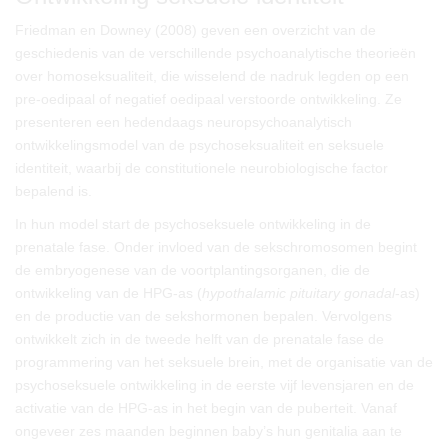
Friedman en Downey (2008) geven een overzicht van de
geschiedenis van de verschillende psychoanalytische theorieën
over homoseksualiteit, die wisselend de nadruk legden op een
pre-oedipaal of negatief oedipaal verstoorde ontwikkeling. Ze
presenteren een hedendaags neuropsychoanalytisch
ontwikkelingsmodel van de psychoseksualiteit en seksuele
identiteit, waarbij de constitutionele neurobiologische factor
bepalend is.
In hun model start de psychoseksuele ontwikkeling in de
prenatale fase. Onder invloed van de sekschromosomen begint
de embryogenese van de voortplantingsorganen, die de
ontwikkeling van de HPG-as (
hypothalamic pituitary gonadal
-as)
en de productie van de sekshormonen bepalen. Vervolgens
ontwikkelt zich in de tweede helft van de prenatale fase de
programmering van het seksuele brein, met de organisatie van de
psychoseksuele ontwikkeling in de eerste vijf levensjaren en de
activatie van de HPG-as in het begin van de puberteit. Vanaf
ongeveer zes maanden beginnen baby’s hun genitalia aan te