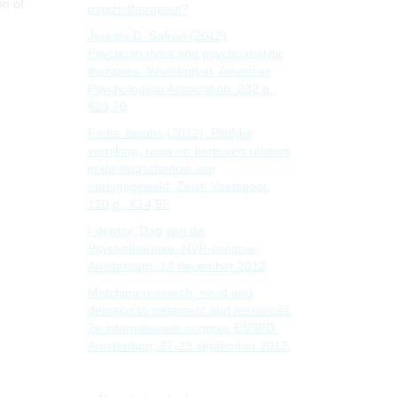
on of
psychotherapeut?
Jeremy D. Safran (2012).
Psychoanalysis and psychoanalytic
therapies. Washington: American
Psychological Association. 232 p.,
€29,70
Fedia Jacobs (2012). Pijnlijke
verrijking, rouw en herboren relaties
in de slagschaduw van
oorlogsgeweld. Zeist: Voetspoor.
120 p., €14,95
I-dentity, Dag van de
Psychotherapie. NVP-congres.
Amsterdam, 14 december 2012
Matching research, need and
demand to treatment and resources.
2e internationale congres ESSPD.
Amsterdam, 27-29 september 2012