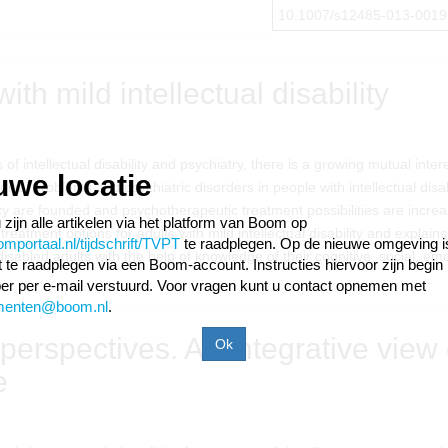
10.1007/s12485-013-0019
th mild intellectual disability
f intellectual disability and psychiatry, there is a growing mutual intere
uwe locatie
cal problems and psychiatric disorders in people with intellectual disabi
lity are founded and psychotherapeutic treatment possibilities are increa
 zijn alle artikelen via het platform van Boom op
reatment options for adults with mild intellectual disability and explain
portaal.nl/tijdschrift/TVPT
te raadplegen. Op de nieuwe omgeving i
disabled adults with the help of knowledge of their cognitive, social, emo
ift te raadplegen via een Boom-account. Instructies hiervoor zijn begin
r per e-mail verstuurd. Voor vragen kunt u contact opnemen met
menten@boom.nl
.
 perspectives. An integrative view
e