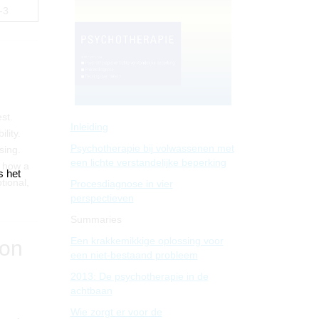
-3
st.
Inleiding
lity.
Psychotherapie bij volwassenen met
sing.
een lichte verstandelijke beperking
s how a
s het
tional,
Procesdiagnose in vier
perspectieven
Summaries
Een krakkemikkige oplossing voor
 on
een niet-bestaand probleem
2013: De psychotherapie in de
achtbaan
Wie zorgt er voor de