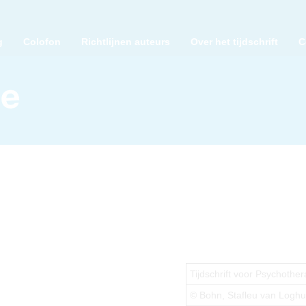
g
Colofon
Richtlijnen auteurs
Over het tijdschrift
C
Tijdschrift voor Psychother
© Bohn, Stafleu van Logh