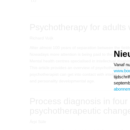
(1)
Psychotherapy for adults wi
Richard Vuijk
After almost 100 years of separation between the fields o
Nie
Nowadays more attention is being paid to the psychologi
Mental health centres specialised in intellectual disabi
Vanaf nu
This article provides an overview of psychotherapeutic t
www.boom
psychotherapist can get into contact with intellectually 
tijdschr
and personality developmental age.
septembe
abonne
Process diagnosis in four
psychotherapeutic chang
Árpi Süle