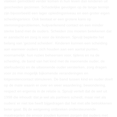
vlakken gemiddeld verder komen in hun leven dan kinderen uit
gescheiden gezinnen. Schadelijke gevolgen op de lange termijn
zijn bijvoorbeeld een lager opleidingsniveau en een groter eigen
scheidingsrisico. Ook bestaat er een grotere kans op
stemmingsproblemen, hulpverlenend contact en een minder
sterke band met de ouders. Scheiden zou moeten betekenen dat
er aandacht en zorg is voor de kinderen. Spruijt bepleitte het
belang van ‘gezond scheiden’. Kinderen kunnen een scheiding
aan wanneer ouders zich houden aan een aantal punten,
voornamelijk: hun ruzies beheersen voor, tijdens en na de
scheiding, de band van het kind met de inwonende ouder, de
stiefouder(s) en de uitwonende ouder versterken, zorg dragen
voor zo min mogelijk bijkomende veranderingen en
lotgenotencontact stimuleren. De band tussen kind en ouder doelt
op de mate waarin er over en weer waardering, bewondering,
respect en ergernis in de relatie is. Spruijt vertelt dat de wet uit
1998 die inhoudt ‘dat je wel als partners scheidt, maar niet als
ouders’ er niet toe heeft bijgedragen dat het met alle betrokkenen
beter gaat. Bij de wetgeving ontbreken ondersteunende
maatregelen die ervoor zouden kunnen zorgen dat ouders met