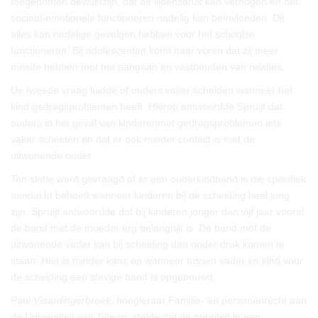
toegenomen bewustzijn, dat de lijdensdruk kan verhogen en het
sociaal-emotionele functioneren nadelig kan beïnvloeden. Dit
alles kan nadelige gevolgen hebben voor het schoolse
functioneren. Bij adolescenten komt naar voren dat zij meer
moeite hebben met het aangaan en vasthouden van relaties.
De tweede vraag luidde of ouders vaker scheiden wanneer het
kind gedragsproblemen heeft. Hierop antwoordde Spruijt dat
ouders in het geval van kinderenmet gedragsproblemen iets
vaker scheiden en dat er ook minder contact is met de
uitwonende ouder.
Ten slotte werd gevraagd of er een ouderkindband is die specifiek
aandacht behoeft wanneer kinderen bij de scheiding heel jong
zijn. Spruijt antwoordde dat bij kinderen jonger dan vijf jaar vooral
de band met de moeder erg belangrijk is. De band met de
uitwonende vader kan bij scheiding dan onder druk komen te
staan. Hier is minder kans op wanneer tussen vader en kind voor
de scheiding een stevige band is opgebouwd.
Paul Vlaardingerbroek
, hoogleraar Familie- en personenrecht aan
de Universiteit van Tilburg, stelde dat de prioriteit in een