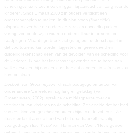
scheidingssituatie zou moeten liggen bij aandacht en zorg voor de
kinderen. Sinds 1 maart 2009 zijn ouders verplicht een
ouderschapsplan te maken. In dit plan staan (financiële)
afspraken over hoe de ouders de zorg- en opvoedingstaken
vormgeven en de wijze waarop ouders elkaar informeren en
raadplegen. Vlaardingerbroek ziet graag een ouderschapsplan
dat voortdurend kan worden bijgesteld en geëvalueerd en
duidelijk rekenschap geeft van de gevolgen van de scheiding voor
de kinderen. Ik had het interessant gevonden om te horen aan
welke gevolgen hij dan denkt en hoe dat concreet in zo’n plan zou
kunnen staan.
Liesbeth van Groenhuysen
, klinisch pedagoge en auteur van
onder andere ‘Ze leefden nog lang en gelukkig’ (Van
Groenhuysen, 2002), sprak na de middagpauze over de
veerkracht van kinderen na de scheiding. Ze vertelde dat het leed
van een kind van gescheiden ouders bijna niet te vatten is. Ze
illustreerde dit aan de hand van het door haarzelf prachtig
voorgedragen lied ‘Kusje’ van Herman van Veen: ‘Het is gewoon
gebeurd, mijn moeder is verdwenen, een rare tante haalt nu mijn