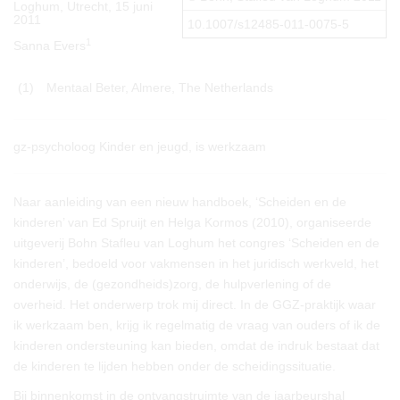
Loghum, Utrecht, 15 juni
2011
10.1007/s12485-011-0075-5
1
Sanna Evers
(1)
Mentaal Beter, Almere, The Netherlands
gz-psycholoog Kinder en jeugd, is werkzaam
Naar aanleiding van een nieuw handboek, ‘Scheiden en de
kinderen’ van Ed Spruijt en Helga Kormos (2010), organiseerde
uitgeverij Bohn Stafleu van Loghum het congres ‘Scheiden en de
kinderen’, bedoeld voor vakmensen in het juridisch werkveld, het
onderwijs, de (gezondheids)zorg, de hulpverlening of de
overheid. Het onderwerp trok mij direct. In de GGZ-praktijk waar
ik werkzaam ben, krijg ik regelmatig de vraag van ouders of ik de
kinderen ondersteuning kan bieden, omdat de indruk bestaat dat
de kinderen te lijden hebben onder de scheidingssituatie.
Bij binnenkomst in de ontvangstruimte van de jaarbeurshal