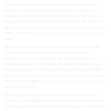
hoorde ik reacties van andere bezoekers op het onderwerp. Ik
vroeg me af hoeveel kinderen van gescheiden ouders hier
rondliepen. Het congres startte met een film van regisseur en
producent
Teun van der Zalm
getiteld: ‘Tears’. De film toonde de
eenzaamheid en machteloosheid van een kind tussen vechtende
ouders. Het belang van de zorg voor deze kinderen was direct
helder.
De dag had veel vaart en humor door de structurering van de
dagvoorzitter, advocaat
Paul de Gier
, gespecialiseerd in
familierecht, en door een bijdrage van Theater Draad. Die
theatergroep speelde om de twee presentaties de boodschap van
de sprekers op humoristische wijze terug naar het publiek. Met
inhoudelijk bevlogen verhalen van verschillende in hun vakgebied
toonaangevende sprekers werd de aandacht van de toehoorders
goed vastgehouden.
Ed Spruijt
, wetenschappelijk onderzoeker aan de Universiteit
Utrecht en echtscheidingsdeskundige, gaf aan dat uit onderzoek
evident is gebleken dat kinderen uit intacte gezinnen op relevante