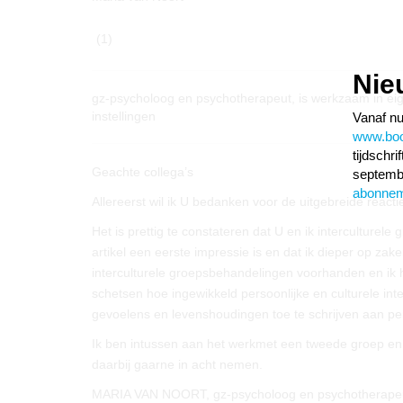
(1)
Nie
gz-psycholoog en psychotherapeut, is werkzaam in eige
instellingen
Vanaf nu
www.boom
tijdschr
Geachte collega’s
septembe
abonne
Allereerst wil ik U bedanken voor de uitgebreide reactie
Het is prettig te constateren dat U en ik interculturel
artikel een eerste impressie is en dat ik dieper op za
interculturele groepsbehandelingen voorhanden en ik 
schetsen hoe ingewikkeld persoonlijke en culturele int
gevoelens en levenshoudingen toe te schrijven aan per
Ik ben intussen aan het werkmet een tweede groep en 
daarbij gaarne in acht nemen.
MARIA VAN NOORT, gz-psycholoog en psychotherapeut, 