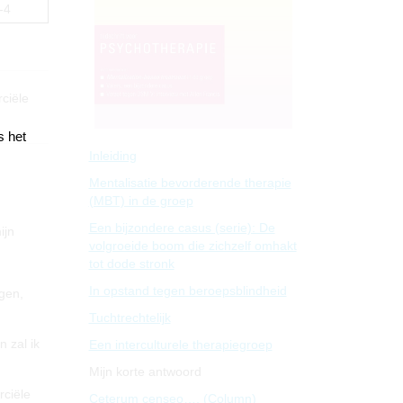
-4
ciële
s het
Inleiding
Mentalisatie bevorderende therapie
(MBT) in de groep
Een bijzondere casus (serie): De
ijn
volgroeide boom die zichzelf omhakt
tot dode stronk
In opstand tegen beroepsblindheid
ngen,
Tuchtrechtelijk
 zal ik
Een interculturele therapiegroep
Mijn korte antwoord
rciële
Ceterum censeo…. (Column)