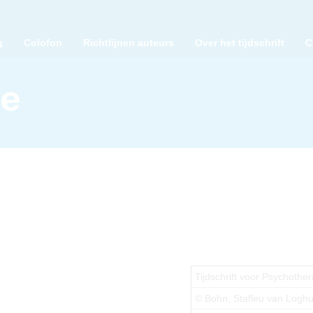
g
Colofon
Richtlijnen auteurs
Over het tijdschrift
C
Tijdschrift voor Psychother
© Bohn, Stafleu van Logh