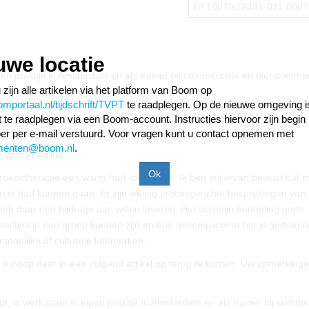
10.1007/s12485-011-0007
uwe locatie
n praktijk in Amsterdam en als trainer bij commerciële en niet-commer
 zijn alle artikelen via het platform van Boom op
portaal.nl/tijdschrift/TVPT
te raadplegen. Op de nieuwe omgeving i
ift te raadplegen via een Boom-account. Instructies hiervoor zijn begin
r per e-mail verstuurd. Voor vragen kunt u contact opnemen met
menten@boom.nl
.
 opmijn artikel.
e groepstherapie een warm hart toedragen. Ik ben mij ervan bewust dat m
ken in had kunnen gaan. Er zijn weinig procesgerichte besprekingen van
heb daar een bijdrage aan willen leveren. Het wasmijn bedoeling omte
eracties in een groep kunnen zijn en hoe gecompliceerd het is gedragi
soonlijke of culturele kenmerken.
ik hoop daar in een volgend artikel op terug te komen. Uw opmerkingen
is werkzaam in eigen praktijk in Amsterdam en als trainer bij comme