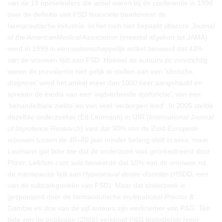
van de 19 opinieleiders die actief waren bij de conferentie in 1998
over de definitie van FSD financiële bandenmet de
farmaceutische industrie. In het toch niet bepaald obscure
Journal
of the AmericanMedical Association
(meestal afgekort tot JAMA)
werd in 1999 in een wetenschappelijk artikel beweerd dat 43%
van de vrouwen lijdt aan FSD. Hoewel de auteurs zo voorzichtig
waren de prevalentie niet gelijk te stellen aan een ‘klinische
diagnose’ werd het artikel meer dan 1000 keer aangehaald en
spreken de media van een ‘wijdverbreide dysfunctie’, van een
‘behandelbare ziekte’ en van veel ‘verborgen leed’. In 2005 stelde
dezelfde onderzoeker (Ed Laumann) in IJIR (
International Journal
of Impotence Research
) vast dat 30% van de Zuid-Europese
vrouwen tussen de 40–80 jaar minder belang stelt in seks, maar
Laumann gaf later toe dat dit onderzoek was georkestreerd door
Pfizer. Leiblum
cum suis
beweerde dat 10% van de vrouwen na
de menopauze lijdt aan
Hyposexual desire disorder
(HSDD, een
van de subcategorieën van FSD). Maar dat onderzoek is
gesponsord door de farmaceutische multinational Proctor &
Gamble en drie van de vijf auteurs zijn werknemer van P&G. Ten
tijde van de publicatie (2006) verkoopt P&G testosteron (voor