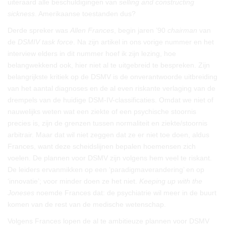
uiteraard alle beschuldigingen van
selling and constructing
sickness
. Amerikaanse toestanden dus?
Derde spreker was
Allen Frances
, begin jaren ’90
chairman
van
de
DSMIV task force
. Na zijn artikel in ons vorige nummer en het
interview elders in dit nummer hoef ik zijn lezing, hoe
belangwekkend ook, hier niet al te uitgebreid te bespreken. Zijn
belangrijkste kritiek op de DSMV is de onverantwoorde uitbreiding
van het aantal diagnoses en de al even riskante verlaging van de
drempels van de huidige DSM-IV-classificaties. Omdat we niet of
nauwelijks weten wat een ziekte of een psychische stoornis
precies is, zijn de grenzen tussen normaliteit en ziekte/stoornis
arbitrair. Maar dat wil niet zeggen dat ze er niet toe doen, aldus
Frances, want deze scheidslijnen bepalen hoemensen zich
voelen. De plannen voor DSMV zijn volgens hem veel te riskant.
De leiders ervanmikken op een ‘paradigmaverandering’ en op
‘innovatie’; voor minder doen ze het niet.
Keeping up with the
Joneses
noemde Frances dat: de psychiatrie wil meer in de buurt
komen van de rest van de medische wetenschap.
Volgens Frances lopen de al te ambitieuze plannen voor DSMV