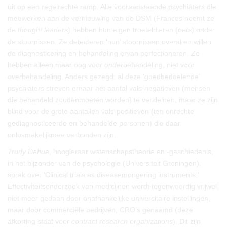
uit op een regelrechte ramp. Alle vooraanstaande psychiaters die
meewerken aan de vernieuwing van de DSM (Frances noemt ze
de
thought leaders
) hebben hun eigen troeteldieren (
pets
) onder
de stoornissen. Ze detecteren ‘hun’ stoornissen overal en willen
de diagnosticering en behandeling ervan perfectioneren. Ze
hebben alleen maar oog voor
onder
behandeling, niet voor
over
behandeling. Anders gezegd: al deze ‘goedbedoelende’
psychiaters streven ernaar het aantal vals-negatieven (mensen
die behandeld zoudenmoeten worden) te verkleinen, maar ze zijn
blind voor de grote aantallen vals-positieven (ten onrechte
gediagnosticeerde en behandelde personen) die daar
onlosmakelijkmee verbonden zijn.
Trudy Dehue
, hoogleraar wetenschapstheorie en -geschiedenis,
in het bijzonder van de psychologie (Universiteit Groningen),
sprak over ‘Clinical trials as diseasemongering instruments.’
Effectiviteitsonderzoek van medicijnen wordt tegenwoordig vrijwel
niet meer gedaan door onafhankelijke universitaire instellingen,
maar door commerciële bedrijven, CRO’s genaamd (deze
afkorting staat voor
contract research organizations
). Dit zijn