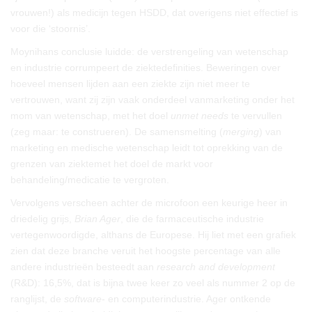
vrouwen!) als medicijn tegen HSDD, dat overigens niet effectief is
voor die ‘stoornis’.
Moynihans conclusie luidde: de verstrengeling van wetenschap
en industrie corrumpeert de ziektedefinities. Beweringen over
hoeveel mensen lijden aan een ziekte zijn niet meer te
vertrouwen, want zij zijn vaak onderdeel vanmarketing onder het
mom van wetenschap, met het doel
unmet needs
te vervullen
(zeg maar: te construeren). De samensmelting (
merging
) van
marketing en medische wetenschap leidt tot oprekking van de
grenzen van ziektemet het doel de markt voor
behandeling/medicatie te vergroten.
Vervolgens verscheen achter de microfoon een keurige heer in
driedelig grijs,
Brian Ager
, die de farmaceutische industrie
vertegenwoordigde, althans de Europese. Hij liet met een grafiek
zien dat deze branche veruit het hoogste percentage van alle
andere industrieën besteedt aan
research and development
(R&D): 16,5%, dat is bijna twee keer zo veel als nummer 2 op de
ranglijst, de
software
- en computerindustrie. Ager ontkende