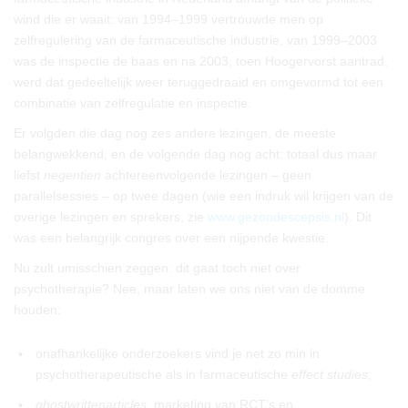
wind die er waait: van 1994–1999 vertrouwde men op
zelfregulering van de farmaceutische industrie, van 1999–2003
was de inspectie de baas en na 2003, toen Hoogervorst aantrad,
werd dat gedeeltelijk weer teruggedraaid en omgevormd tot een
combinatie van zelfregulatie en inspectie.
Er volgden die dag nog zes andere lezingen, de meeste
belangwekkend, en de volgende dag nog acht: totaal dus maar
liefst
negentien
achtereenvolgende lezingen – geen
parallelsessies – op twee dagen (wie een indruk wil krijgen van de
overige lezingen en sprekers, zie
www.gezondescepsis.nl
). Dit
was een belangrijk congres over een nijpende kwestie.
Nu zult umisschien zeggen: dit gaat toch niet over
psychotherapie? Nee, maar laten we ons niet van de domme
houden:
•
onafhankelijke onderzoekers vind je net zo min in
psychotherapeutische als in farmaceutische
effect studies
;
•
ghostwrittenarticles
, marketing van RCT’s en