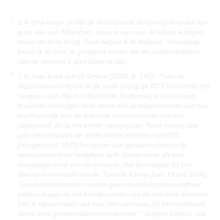
1
1 Ik ging ervan uit dat de
Motivational deficiency disorder
een
grap was van Moynihan, maar in een van de latere lezingen
kwam de term terug. Toen begon ik te twijfelen. Uiteindelijk
kwam ik er door te googelen achter dat de publicatiedatum
van de stoornis 1 april bleek te zijn.
2
1 In haar boek schrijft Dehue (2008, p. 195): ‘Toen de
registratieautoriteiten in de jaren zestig de RCT invoerden om
rampen zoals die met thalomide [Softenon] te voorkomen,
brachten sommigen naar voren dat de experimenten dan ook
onafhankelijk van de industrie zoudenmoeten worden
uitgevoerd. Zo is het echter niet gegaan. Ruim veertig jaar
later beschouwde de Nederlandse minister vanVWS
[Hoogervorst, VVD] het testen van geneesmiddelen op
werkzaamheid en veiligheid zelfs zondermeer als een
aangelegenheid van de industrie. Dat bevestigde hij kort
daarna in een brief aan de Tweede Kamer [van 19 juni 2006]:
“Overheidsinstanties moeten geen beslissingsbevoegdheid
(willen) krijgen in het bedrijfsproces van de industrie. Daarom
ben ik bijvoorbeeld niet voor een nationaal (of internationaal)
fonds voor geneesmiddelenonderzoek.”’ Vrijheid blijheid, ook