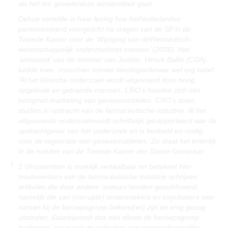
als het om gewetenloze winstpolitiek gaat.
Dehue vertelde in haar lezing hoe hetNederlandse
parlementwerd voorgelicht na vragen van de SP in de
Tweede Kamer over de ‘Wijziging van deWetmedisch-
wetenschappelijk onderzoekmet mensen’ (2009). Het
‘antwoord’ van de minister van Justitie, Hirsch Ballin (CDA),
luidde toen, misschien minder ideologischmaar wel erg naïef:
‘Al het klinische onderzoek wordt uitgevoerd door hoog
opgeleide en getrainde mensen. CRO’s houden zich niet
bezigmet marketing van geneesmiddelen. CRO’s doen
studies in opdracht van de farmaceutische industrie. Al het
uitgevoerde onderzoekwordt schriftelijk gerapporteerd aan de
opdrachtgever van het onderzoek en is bedoeld en nodig
voor de registratie van geneesmiddelen.’ Zo staat het letterlijk
in de notulen van de Tweede Kamer der Staten Generaal.
3
2 Ghostwritten
is moeilijk vertaalbaar en betekent hier:
medewerkers van de farmaceutische industrie schrijven
artikelen die door andere ‘auteurs’worden gepubliceerd,
namelijk die van (corrupte) onderzoekers en psychiaters wier
namen bij de beroepsgroep bekend(er) zijn en enig gezag
uitstralen. Daarbijwordt dus niet alleen de beroepsgroep
bedrogen, maar ook de redacties van wetenschappelijke