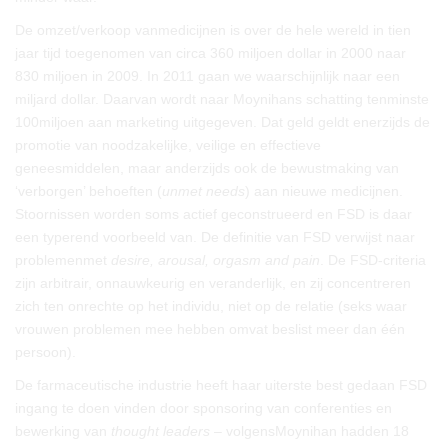
De omzet/verkoop vanmedicijnen is over de hele wereld in tien
jaar tijd toegenomen van circa 360 miljoen dollar in 2000 naar
830 miljoen in 2009. In 2011 gaan we waarschijnlijk naar een
miljard dollar. Daarvan wordt naar Moynihans schatting tenminste
100miljoen aan marketing uitgegeven. Dat geld geldt enerzijds de
promotie van noodzakelijke, veilige en effectieve
geneesmiddelen, maar anderzijds ook de bewustmaking van
‘verborgen’ behoeften (
unmet needs
) aan nieuwe medicijnen.
Stoornissen worden soms actief geconstrueerd en FSD is daar
een typerend voorbeeld van. De definitie van FSD verwijst naar
problemenmet
desire, arousal, orgasm and pain
. De FSD-criteria
zijn arbitrair, onnauwkeurig en veranderlijk, en zij concentreren
zich ten onrechte op het individu, niet op de relatie (seks waar
vrouwen problemen mee hebben omvat beslist meer dan één
persoon).
De farmaceutische industrie heeft haar uiterste best gedaan FSD
ingang te doen vinden door sponsoring van conferenties en
bewerking van
thought leaders
– volgensMoynihan hadden 18