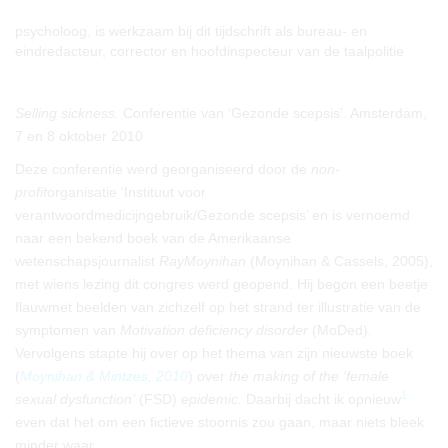
psycholoog, is werkzaam bij dit tijdschrift als bureau- en
eindredacteur, corrector en hoofdinspecteur van de taalpolitie
Selling sickness.
Conferentie van ‘Gezonde scepsis’. Amsterdam,
7 en 8 oktober 2010
Deze conferentie werd georganiseerd door de
non-
profit
organisatie ‘Instituut voor
verantwoordmedicijngebruik/Gezonde scepsis’ en is vernoemd
naar een bekend boek van de Amerikaanse
wetenschapsjournalist
RayMoynihan
(Moynihan & Cassels, 2005),
met wiens lezing dit congres werd geopend. Hij begon een beetje
flauwmet beelden van zichzelf op het strand ter illustratie van de
symptomen van
Motivation deficiency disorder
(MoDed).
Vervolgens stapte hij over op het thema van zijn nieuwste boek
(
Moynihan & Mintzes, 2010
) over
the making of the ‘female
1
sexual dysfunction’
(FSD)
epidemic.
Daarbij dacht ik opnieuw
even dat het om een fictieve stoornis zou gaan, maar niets bleek
minder waar.