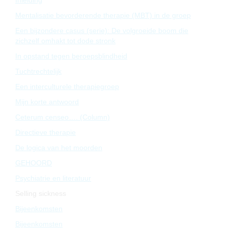
Inleiding
Mentalisatie bevorderende therapie (MBT) in de groep
Een bijzondere casus (serie): De volgroeide boom die
zichzelf omhakt tot dode stronk
In opstand tegen beroepsblindheid
Tuchtrechtelijk
Een interculturele therapiegroep
Mijn korte antwoord
Ceterum censeo…. (Column)
Directieve therapie
De logica van het moorden
GEHOORD
Psychiatrie en literatuur
Selling sickness
Bijeenkomsten
Bijeenkomsten