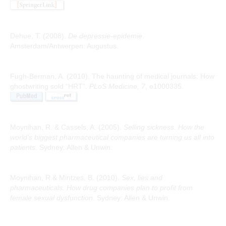
Dehue, T. (2008).
De depressie-epidemie
.
Amsterdam/Antwerpen: Augustus.
Fugh-Berman, A. (2010). The haunting of medical journals: How
ghostwriting sold “HRT”.
PLoS Medicine, 7
, e1000335.
Moynihan, R. & Cassels, A. (2005).
Selling sickness. How the
world’s biggest pharmaceutical companies are turning us all into
patients
. Sydney: Allen & Unwin.
Moynihan, R.& Mintzes, B. (2010).
Sex, lies and
pharmaceuticals. How drug companies plan to profit from
female sexual dysfunction
. Sydney: Allen & Unwin.