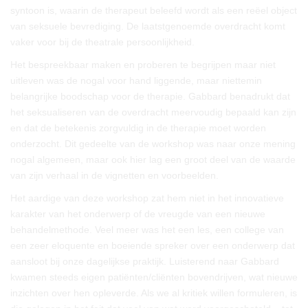
syntoon is, waarin de therapeut beleefd wordt als een reëel object
van seksuele bevrediging. De laatstgenoemde overdracht komt
vaker voor bij de theatrale persoonlijkheid.
Het bespreekbaar maken en proberen te begrijpen maar niet
uitleven was de nogal voor hand liggende, maar niettemin
belangrijke boodschap voor de therapie. Gabbard benadrukt dat
het seksualiseren van de overdracht meervoudig bepaald kan zijn
en dat de betekenis zorgvuldig in de therapie moet worden
onderzocht. Dit gedeelte van de workshop was naar onze mening
nogal algemeen, maar ook hier lag een groot deel van de waarde
van zijn verhaal in de vignetten en voorbeelden.
Het aardige van deze workshop zat hem niet in het innovatieve
karakter van het onderwerp of de vreugde van een nieuwe
behandelmethode. Veel meer was het een les, een college van
een zeer eloquente en boeiende spreker over een onderwerp dat
aansloot bij onze dagelijkse praktijk. Luisterend naar Gabbard
kwamen steeds eigen patiënten/cliënten bovendrijven, wat nieuwe
inzichten over hen opleverde. Als we al kritiek willen formuleren, is