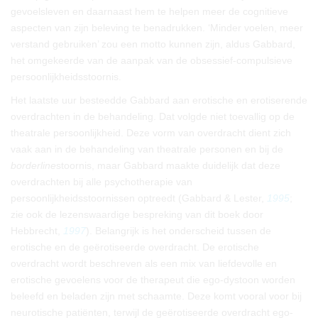
gevoelsleven en daarnaast hem te helpen meer de cognitieve
aspecten van zijn beleving te benadrukken. ‘Minder voelen, meer
verstand gebruiken’ zou een motto kunnen zijn, aldus Gabbard,
het omgekeerde van de aanpak van de obsessief-compulsieve
persoonlijkheidsstoornis.
Het laatste uur besteedde Gabbard aan erotische en erotiserende
overdrachten in de behandeling. Dat volgde niet toevallig op de
theatrale persoonlijkheid. Deze vorm van overdracht dient zich
vaak aan in de behandeling van theatrale personen en bij de
borderline
stoornis, maar Gabbard maakte duidelijk dat deze
overdrachten bij alle psychotherapie van
persoonlijkheidsstoornissen optreedt (Gabbard & Lester,
1995
;
zie ook de lezenswaardige bespreking van dit boek door
Hebbrecht,
1997
). Belangrijk is het onderscheid tussen de
erotische en de geërotiseerde overdracht. De erotische
overdracht wordt beschreven als een mix van liefdevolle en
erotische gevoelens voor de therapeut die ego-dystoon worden
beleefd en beladen zijn met schaamte. Deze komt vooral voor bij
neurotische patiënten, terwijl de geërotiseerde overdracht ego-