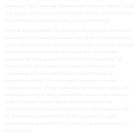
bedwingen. Voor sommige beroepen een ideale constitutie. Zo zie
ik graag een precieze en consciëntieuze chirurg aan mijn bed en
een nauwgezette accountant aan mijn jaarafrekening!
Soms is het ingewikkeld, zei Gabbard, om obsessief-compulsieve
personen en narcistische personen van elkaar te onderscheiden
als het gaat om onderhuidse boosheid/woede, omdat die bij beide
persoonlijkheidsstoornissen een rol speelt in hun innerlijke
dynamiek. Bij beide groepen is deze vaak ook onbewust. De
woede van de narcist heeft een vroegere herkomst in de
ontwikkeling en is van een primitiever kaliber dan bij de
obsessieve persoon, die vooral wordt gedreven door een
onbewust
reservoir of rage
(Gabbard), gericht tegen ouders die
emotioneel niet of te weinig beschikbaar waren in de kindertijd.
Volgens Gabbard hebben wij als hulpverleners van alle
persoonlijkheidskenmerken nog de meeste eigenschappen van
de obsessieve persoonlijkheid, zodat we vanuit ons eigen
perfectionisme gemakkelijk de stoornis en de problematiek over
het hoofd zien.