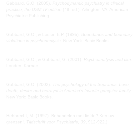
Gabbard, G.O. (2005).
Psychodynamic psychiatry in clinical
practice, the DSM-IV edition
(4th ed.). Arlington, VA: American
Psychiatric Publishing.
Gabbard, G.O., & Lester, E.P. (1995).
Boundaries and boundary
violations in psychoanalysis
. New York: Basic Books.
Gabbard, G.O., & Gabbard, G. (2001).
Psychoanalysis and film.
Londen: Karnac.
Gabbard, G.O. (2002).
The psychology of the Sopranos. Love,
death, desire and betrayal in America’s favorite gangster family
.
New York: Basic Books.
Hebbrecht, M. (1997). Behandelen met liefde? Ken uw
grenzen!.
Tijdschrift voor Psychiatrie, 39
, 912-922.)