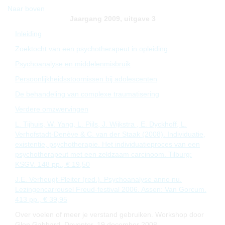
Naar boven
Jaargang 2009, uitgave 3
Inleiding
Zoektocht van een psychotherapeut in opleiding
Psychoanalyse en middelenmisbruik
Persoonlijkheidsstoornissen bij adolescenten
De behandeling van complexe traumatisering
Verdere omzwervingen
L. Tijhuis, W. Yang, L. Pijls, J. Wijkstra , E. Dyckhoff, L.
Verhofstadt-Denève & C. van der Staak (2008). Individuatie,
existentie, psychotherapie. Het individuatieproces van een
psychotherapeut met een zeldzaam carcinoom. Tilburg:
KSGV. 148 pp., € 19,50
J.E. Verheugt-Pleiter (red.). Psychoanalyse anno nu.
Lezingencarrousel Freud-festival 2006. Assen: Van Gorcum.
413 pp., € 39,95
Over voelen of meer je verstand gebruiken. Workshop door
Glen Gabbard. Deventer, 19 december 2008