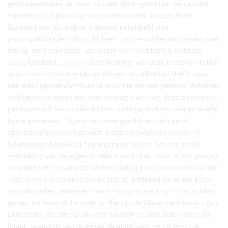
geïllustreerd aan de hand van een filmfragment en een aantal
vignetten. (Als zoon van twee professionele acteurs heeft
Gabbard een bijzondere interesse ontwikkeld voor
psychopathologie in films; hij heeft ook verschillende boeken over
film op zijn naam staan, zie onder meer Gabbard & Gabbard,
2001
; Gabbard,
2002
). Het kernconflict van deze personen is hun
angst voor controleverlies en afweer van afhankelijkheid, naast
een sterk gevoel voortdurend te kort te worden gedaan. Bijzonder
verhelderend waren zijn beschrijvingen van hoe deze obsessieve
personen zich verhouden tot hun ondergeschikten, respectievelijk
hun superieuren. Tegenover ondergeschikten zien deze
obsessieve personen zichzelf graag als toegewijd mentor of
leermeester, hoewel zij hen tegemoet treden met een sterke
overtuiging van de eigen morele superioriteit. Vaak is hun gedrag
controlerend en sadistisch zonder dat zij zich hier bewust van zijn.
Tegenover superieuren overheerst de zelftwijfel die zij ten koste
van alles willen verbergen, want hun grootste angst is te worden
gezien als iemand die zwak is. Het zijn de ideale werknemers (en
patiënten!), die streng zijn voor zichzelf en alles zullen doen om
fouten te voorkomen teneinde de angst voor vernedering te