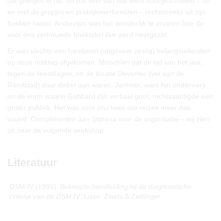
die gelegen in het feit dat veel van wat werd voorgeschoteld – tot
en met de grapjes en praktijkvoorbeelden – rechtstreeks uit zijn
boeken kwam. Anderzijds was het wonderlijk te ervaren hoe de
voor ons vertrouwde boektekst
live
werd neergezet.
Er was slechts een handjevol (ongeveer zestig) belangstellenden
op deze middag afgekomen. Misschien dat de tijd van het jaar,
tegen de feestdagen, en de locatie Deventer (ver van de
Randstad) daar debet aan waren. Jammer, want het onderwerp
en de vorm waarin Gabbard zijn verhaal goot, rechtvaardigde een
groter publiek. Het was voor ons twee uur reizen meer dan
waard. Complimenten aan Starena voor de organisatie – wij zien
uit naar de volgende workshop.
Literatuur
DSM IV (1995).
Beknopte handleiding bij de diagnostische
criteria van de DSM IV
. Lisse: Zwets & Zeitlinger.