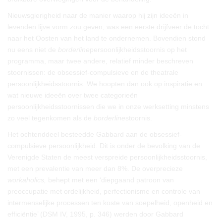
Nieuwsgierigheid naar de manier waarop hij zijn ideeën in
levenden lijve vorm zou geven, was een eerste drijfveer de tocht
naar het Oosten van het land te ondernemen. Bovendien stond
nu eens niet de
borderline
persoonlijkheidsstoornis op het
programma, maar twee andere, relatief minder beschreven
stoornissen: de obsessief-compulsieve en de theatrale
persoonlijkheidsstoornis. We hoopten dan ook op inspiratie en
wat nieuwe ideeën over twee categorieën
persoonlijkheidsstoornissen die we in onze werksetting minstens
zo veel tegenkomen als de
borderline
stoornis.
Het ochtenddeel besteedde Gabbard aan de obsessief-
compulsieve persoonlijkheid. Dit is onder de bevolking van de
Verenigde Staten de meest verspreide persoonlijkheidsstoornis,
met een prevalentie van meer dan 8%. De overprecieze
workaholics,
behept met een ‘diepgaand patroon van
preoccupatie met ordelijkheid, perfectionisme en controle van
intermenselijke processen ten koste van soepelheid, openheid en
efficiëntie’ (DSM IV, 1995, p. 346) werden door Gabbard