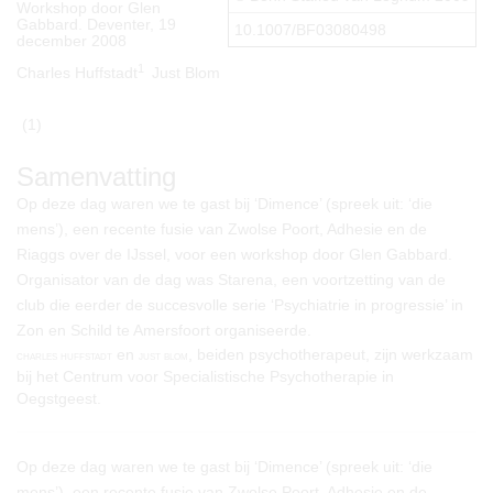
Workshop door Glen
Gabbard. Deventer, 19
10.1007/BF03080498
december 2008
1
Charles Huffstadt
Just Blom
(1)
Samenvatting
Op deze dag waren we te gast bij ‘Dimence’ (spreek uit: ‘die
mens’), een recente fusie van Zwolse Poort, Adhesie en de
Riaggs over de IJssel, voor een workshop door Glen Gabbard.
Organisator van de dag was Starena, een voortzetting van de
club die eerder de succesvolle serie ‘Psychiatrie in progressie’ in
Zon en Schild te Amersfoort organiseerde.
en
, beiden psychotherapeut, zijn werkzaam
charles huffstadt
just blom
bij het Centrum voor Specialistische Psychotherapie in
Oegstgeest.
Op deze dag waren we te gast bij ‘Dimence’ (spreek uit: ‘die
mens’), een recente fusie van Zwolse Poort, Adhesie en de