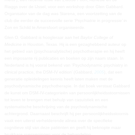
Riaggs over de IJssel, voor een workshop door Glen Gabbard.
Organisator van de dag was Starena, een voortzetting van de
club die eerder de succesvolle serie ‘Psychiatrie in progressie’ in
Zon en Schild te Amersfoort organiseerde.
Glen O. Gabbard is hoogleraar aan het
Baylor College of
Medicine
in Houston, Texas. Hij is een gezaghebbend auteur op
het gebied van (psychoanalytische) psychotherapie en hij heeft
een imposante rij publicaties en boeken op zijn naam staan. In
Nederland is hij vooral bekend van ‘Psychodynamic psychiatry in
clinical practice, the DSM-IV edition’ (Gabbard,
2005
), dat een
generatie opleidelingen kennis heeft laten maken met de
psychodynamische psychotherapie. In dat boek verstaat Gabbard
de kunst om DSM-IV-categorieën van persoonlijkheidsstoornissen
tot leven te brengen met behulp van casuïstiek en een
systematische beschrijving van de psychodynamische
achtergrond. Daarnaast beschrijft hij per persoonlijkheidsstoornis
vaak een uiterst verhelderende alinea over de specifieke
cognitieve stijl van deze patiënten en geeft hij beknopte maar
bruikbare overwegingen voor de behandeling.