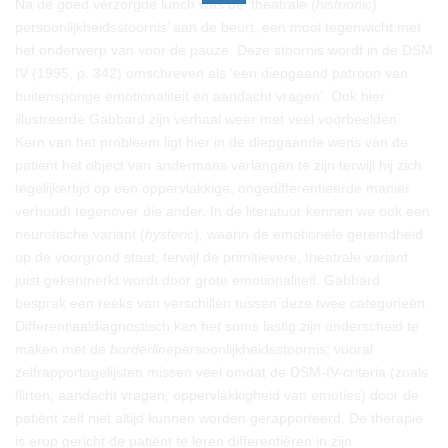
Na de goed verzorgde lunch was de ‘theatrale (
histrionic
)
persoonlijkheidsstoornis’ aan de beurt, een mooi tegenwicht met
het onderwerp van voor de pauze. Deze stoornis wordt in de DSM
IV (1995, p. 342) omschreven als ‘een diepgaand patroon van
buitensporige emotionaliteit en aandacht vragen’. Ook hier
illustreerde Gabbard zijn verhaal weer met veel voorbeelden.
Kern van het probleem ligt hier in de diepgaande wens van de
patiënt het object van andermans verlangen te zijn terwijl hij zich
tegelijkertijd op een oppervlakkige, ongedifferentieerde manier
verhoudt tegenover die ander. In de literatuur kennen we ook een
neurotische variant (
hysteric
), waarin de emotionele geremdheid
op de voorgrond staat, terwijl de primitievere, theatrale variant
juist gekenmerkt wordt door grote emotionaliteit. Gabbard
besprak een reeks van verschillen tussen deze twee categorieën.
Differentiaaldiagnostisch kan het soms lastig zijn onderscheid te
maken met de
borderline
persoonlijkheidsstoornis; vooral
zelfrapportagelijsten missen veel omdat de DSM-IV-criteria (zoals
flirten, aandacht vragen, oppervlakkigheid van emoties) door de
patiënt zelf niet altijd kunnen worden gerapporteerd. De therapie
is erop gericht de patiënt te leren differentiëren in zijn