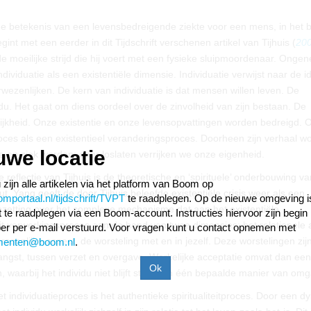
 de betekenis van een levensbedreigende ziekte voor een mens, in het b
nt met een eerder in dit Tijdschrift verschenen artikel van Tijhuis (
20
de moeilijke strijd die hij voert met een fysieke sluipmoordenaar. Ongene
dividuatie als een existentiële dimensie. Individuatie verwijst naar de i
erwezenlijken. De kern van individuatie is dat mensen willen leven. De
vidu. Het gaat om diens oordeel over de zinvolheid van zijn bestaan. De
lijkheid. Onze existentie en onze levensopvattingen worden bedreigd. 
tieproces als een existentieel veranderingsproces. Doorheen zijn verhaal 
uwe locatie
e en ziek worden: door loslaten verrijken we onze eigenheid.
reflectie van Tijhuis is de theoretische en ‘spirituele’ onderbouwing va
 zijn alle artikelen via het platform van Boom op
. Yang geeft de door Tijhuis beleefde existentiële crisis weer als een
portaal.nl/tijdschrift/TVPT
te raadplegen. Op de nieuwe omgeving i
iteenzetting over het complexe mechanisme dat aan het existentiële
ift te raadplegen via een Boom-account. Instructies hiervoor zijn begin
it verwerkingsproces aan de hand van twee dimensies: het relationele 
r per e-mail verstuurd. Voor vragen kunt u contact opnemen met
rsoonlijke aspect, de worsteling met en in jezelf. Deze worstelingen zij
menten@boom.nl
.
 angst, tussen verzet en overgave. Werkelijke acceptatie omvat dan een
 waarbij het individu niet blijft steken in één bepaalde manier van om
 individuatieproces is het authentieke spiritualiteitproces. Door een 