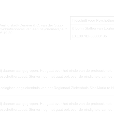
Tijdschrift voor Psychothe
, L. Verhofstadt-Denève & C. van der Staak
© Bohn Stafleu van Logh
individuatieproces van een psychotherapeut
 € 19,50
10.1007/BF03080496
mij daarom aangegrepen. Het gaat over het einde van de professionele
 psychotherapeut. Sterker nog, het gaat ook over de eindigheid van de
ncologisch dagziekenhuis van het Regionaal Ziekenhuis Sint-Maria te Ha
mij daarom aangegrepen. Het gaat over het einde van de professionele
 psychotherapeut. Sterker nog, het gaat ook over de eindigheid van de