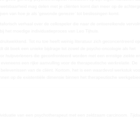
e kwetsbaarheid mag delen met je cliënten komt dan meer op de achterg
ijven van hoe je als ‘gewonde genezer’ tot beslissingen komt.
etaforisch verhaal over de cellospeler die naar de ontoereikende vervo
 bij het moedige individuatieproces van Leo Tijhuis.
drukwekkend. Tot nu toe heeft weinig literatuur zich geconcentreerd o
edt dit boek een unieke bijdrage tot zowel de psycho-oncologie als het
or hulpverleners die geconfronteerd worden met een ernstige ziekte e
 eveneens een rijke aanvulling voor de therapeutische werkrelatie. De
e belevenissen van de cliënt. Kortom, het is een waardevol werkstuk voo
innen op de existentiële dimensie binnen het therapeutische werkgebie
individuatie van een psychotherapeut met een zeldzaam carcinoom.
Tijds