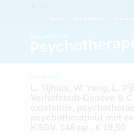
Home
Archief
Abonnementen
E-learnin
Vorige pagina
L. Tijhuis, W. Yang, L. Pij
Verhofstadt-Denève & C. 
existentie, psychotherap
psychotherapeut met ee
KSGV. 148 pp., € 19,50