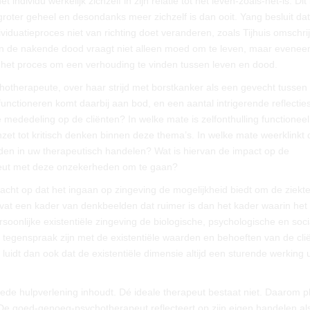
ndividu werkelijk zichzelf in zijn relatie tot het leven-zoals-het-is. Dit 
groter geheel en desondanks meer zichzelf is dan ooit. Yang besluit da
viduatieproces niet van richting doet veranderen, zoals Tijhuis omschrij
cht van de nakende dood vraagt niet alleen moed om te leven, maar even
elt het proces om een verhouding te vinden tussen leven en dood.
ychotherapeute, over haar strijd met borstkanker als een gevecht tussen
 functioneren komt daarbij aan bod, en een aantal intrigerende reflecties
e mededeling op de cliënten? In welke mate is zelfonthulling functioneel
et tot kritisch denken binnen deze thema’s. In welke mate weerklinkt 
n in uw therapeutisch handelen? Wat is hiervan de impact op de
peut met deze onzekerheden om te gaan?
acht op dat het ingaan op zingeving de mogelijkheid biedt om de ziekte
vat een kader van denkbeelden dat ruimer is dan het kader waarin het z
rsoonlijke existentiële zingeving de biologische, psychologische en soci
n tegenspraak zijn met de existentiële waarden en behoeften van de cli
uidt dan ook dat de existentiële dimensie altijd een sturende werking u
goede hulpverlening inhoudt. Dé ideale therapeut bestaat niet. Daarom pl
e goed-genoeg-psychotherapeut reflecteert op zijn eigen handelen al