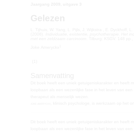
Jaargang 2009, uitgave 3
Gelezen
L. Tijhuis, W. Yang, L. Pijls, J. Wijkstra , E. Dyckhoff
(2008).
Individuatie, existentie, psychotherapie. Het 
met een zeldzaam carcinoom
. Tilburg: KSGV. 148 pp.,
1
Joke Ameryckx
(1)
Samenvatting
Dit boek heeft een uniek getuigeniskarakter en heeft 
loopbaan als een wezenlijke fase in het leven van een
therapeut als menselijk wezen.
, klinisch psychologe, is werkzaam op het o
joke ameryckx
Dit boek heeft een uniek getuigeniskarakter en heeft 
loopbaan als een wezenlijke fase in het leven van een