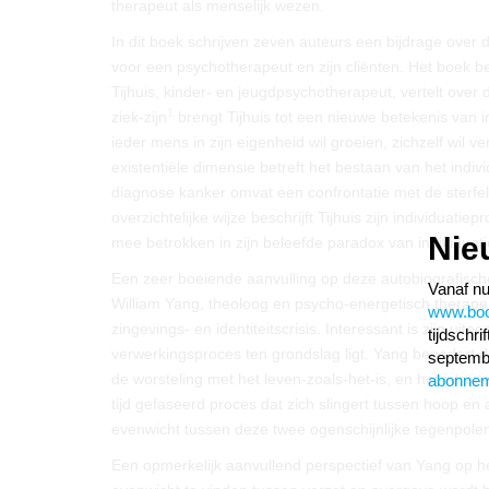
therapeut als menselijk wezen.
In dit boek schrijven zeven auteurs een bijdrage over
voor een psychotherapeut en zijn cliënten. Het boek begi
Tijhuis, kinder- en jeugdpsychotherapeut, vertelt over 
1
ziek-zijn
brengt Tijhuis tot een nieuwe betekenis van in
ieder mens in zijn eigenheid wil groeien, zichzelf wil v
existentiële dimensie betreft het bestaan van het indi
diagnose kanker omvat een confrontatie met de sterfe
overzichtelijke wijze beschrijft Tijhuis zijn individua
Nie
mee betrokken in zijn beleefde paradox van individuati
Een zeer boeiende aanvulling op deze autobiografische 
Vanaf nu
William Yang, theoloog en psycho-energetisch therapeut
www.boom
zingevings- en identiteitscrisis. Interessant is zijn u
tijdschr
verwerkingsproces ten grondslag ligt. Yang benadert d
septembe
de worsteling met het leven-zoals-het-is, en het intrape
abonne
tijd gefaseerd proces dat zich slingert tussen hoop en
evenwicht tussen deze twee ogenschijnlijke tegenpolen,
Een opmerkelijk aanvullend perspectief van Yang op het