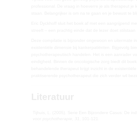
professional. De vraag in hoeverre je als therapeut j
staan. Belangrijker is om na te gaan en je bewust te bl
Eric Dyckhoff sluit het boek af met een aangrijpend m
streeft – een prachtig einde dat de lezer doet stilstaan
Deze compilatie is bijzonder ongewoon en uitermate in
existentiële dimensie bij kankerpatiënten. Bijgevolg bi
psychotherapeutisch handelen. Het is een aanrader vo
eindigheid. Binnen de oncologische zorg biedt dit boek
behandelende therapeut krijgt inzicht in de existentiël
praktiserende psychotherapeut die zich verder wil bez
Literatuur
Tijhuis, L. (2005). Serie Een Bijzondere Casus: De 
voor psychotherapie, 31
, 101-121.