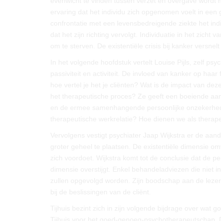
evenwicht te vinden tussen verzet en overgave wordt het i
ervaring dat het individu zich opgenomen voelt in een 
confrontatie met een levensbedreigende ziekte het indi
dat het zijn richting vervolgt. Individuatie in het zi
om te sterven. De existentiële crisis bij kanker versn
In het volgende hoofdstuk vertelt Louise Pijls, zelf ps
passiviteit en activiteit. De invloed van kanker op haar
hoe vertel je het je cliënten? Wat is de impact van dez
het therapeutische proces? Ze geeft een boeiende aanz
en de ermee samenhangende persoonlijke onzekerhede
therapeutische werkrelatie? Hoe dienen we als thera
Vervolgens vestigt psychiater Jaap Wijkstra er de aand
groter geheel te plaatsen. De existentiële dimensie om
zich voordoet. Wijkstra komt tot de conclusie dat de pe
dimensie overstijgt. Enkel behandeladviezen die niet i
zullen opgevolgd worden. Zijn boodschap aan de lezer l
bij de beslissingen van de cliënt.
Tijhuis bezint zich in zijn volgende bijdrage over wat 
Tijhuis voor het goed-genoeg-psychotherapeutschap. D