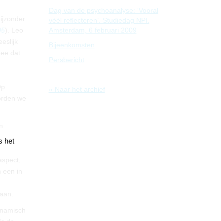
Dag van de psychoanalyse: ‘Vooral
ijzonder
véél reflecteren’. Studiedag NPI.
05
). Leo
Amsterdam, 6 februari 2009
eslijk
Bijeenkomsten
dee dat
Persbericht
Op
« Naar het archief
worden we
n
s het
aspect,
n een in
gaan.
dynamisch