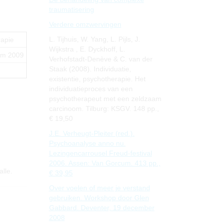
traumatisering
Verdere omzwervingen
L. Tijhuis, W. Yang, L. Pijls, J.
rapie
Wijkstra , E. Dyckhoff, L.
um 2009
Verhofstadt-Denève & C. van der
Staak (2008). Individuatie,
existentie, psychotherapie. Het
individuatieproces van een
psychotherapeut met een zeldzaam
carcinoom. Tilburg: KSGV. 148 pp.,
€ 19,50
J.E. Verheugt-Pleiter (red.).
Psychoanalyse anno nu.
Lezingencarrousel Freud-festival
2006. Assen: Van Gorcum. 413 pp.,
lle.
€ 39,95
Over voelen of meer je verstand
gebruiken. Workshop door Glen
Gabbard. Deventer, 19 december
2008