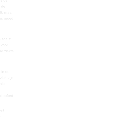
is de
t de
ft, maar
eens moed
 zoals:
 voor
de ziekte
 in een
iek-zijn
ale
ënt
itoefent
eit
s