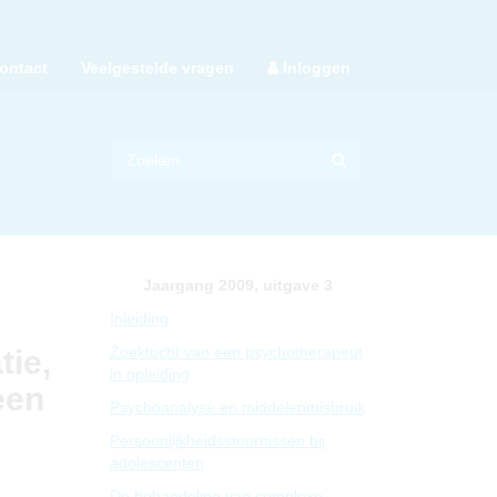
ontact
Veelgestelde vragen
Inloggen
Jaargang 2009, uitgave 3
Inleiding
Zoektocht van een psychotherapeut
tie,
in opleiding
een
Psychoanalyse en middelenmisbruik
Persoonlijkheidsstoornissen bij
adolescenten
De behandeling van complexe