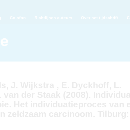
g
Colofon
Richtlijnen auteurs
Over het tijdschrift
C
ls, J. Wijkstra , E. Dyckhoff, L.
van der Staak (2008). Individua
ie. Het individuatieproces van 
n zeldzaam carcinoom. Tilburg: