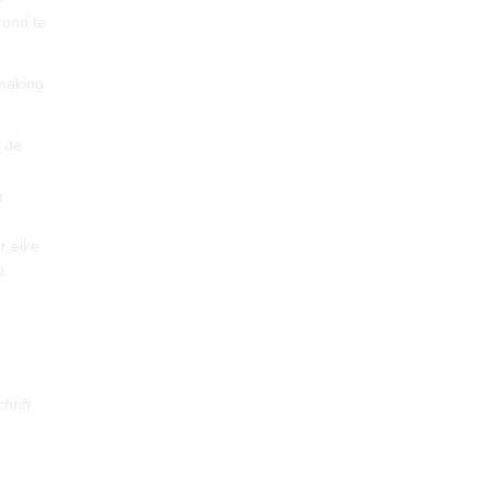
rond te
lmaking
p de
n
r elke
d.
chrift