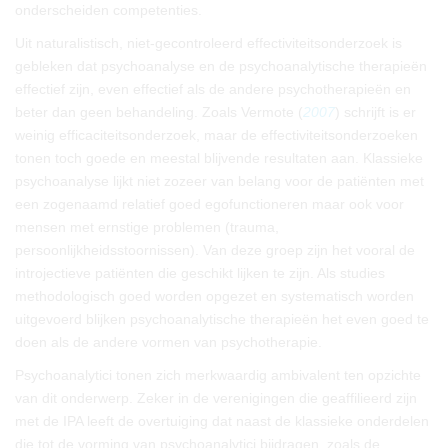
onderscheiden competenties.
Uit naturalistisch, niet-gecontroleerd effectiviteitsonderzoek is
gebleken dat psychoanalyse en de psychoanalytische therapieën
effectief zijn, even effectief als de andere psychotherapieën en
beter dan geen behandeling. Zoals Vermote (
2007
) schrijft is er
weinig efficaciteitsonderzoek, maar de effectiviteitsonderzoeken
tonen toch goede en meestal blijvende resultaten aan. Klassieke
psychoanalyse lijkt niet zozeer van belang voor de patiënten met
een zogenaamd relatief goed egofunctioneren maar ook voor
mensen met ernstige problemen (trauma,
persoonlijkheidsstoornissen). Van deze groep zijn het vooral de
introjectieve patiënten die geschikt lijken te zijn. Als studies
methodologisch goed worden opgezet en systematisch worden
uitgevoerd blijken psychoanalytische therapieën het even goed te
doen als de andere vormen van psychotherapie.
Psychoanalytici tonen zich merkwaardig ambivalent ten opzichte
van dit onderwerp. Zeker in de verenigingen die geaffilieerd zijn
met de IPA leeft de overtuiging dat naast de klassieke onderdelen
die tot de vorming van psychoanalytici bijdragen, zoals de