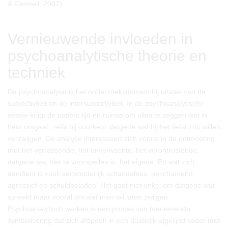
& Carmeli, 2007).
Vernieuwende invloeden in
psychoanalytische theorie en
techniek
De psychoanalyse is het onderzoeksdomein bij uitstek van de
subjectiviteit en de intersubjectiviteit. In de psychoanalytische
sessie krijgt de patiënt tijd en ruimte om alles te zeggen wat in
hem omgaat, zelfs bij voorkeur datgene wat hij het liefst zou willen
verzwijgen. De analyse interesseert zich vooral in de ontmoeting
met het verrassende, het onverwachte, het verontrustende,
datgene wat niet te voorspellen is, het eigene. En wat zich
aandient is vaak verwonderlijk schandaleus, beschamend,
agressief en schuldbeladen. Het gaat niet enkel om datgene wat
spreekt maar vooral om wat men wil laten zwijgen.
Psychoanalytisch werken is een proces van toenemende
symbolisering dat zich afspeelt in een duidelijk afgelijnd kader met