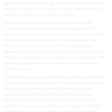
een psychische beleving die zijn oorsprong vindt in een vroeger
psychisch trauma van de analysant. Via figurabiliteit slaagt de
analyticus erin dit trauma in beeld te brengen.
Ook met dromen wordt anders gewerkt. De taak van de
analytische psychotherapeut wordt meer opgevat als het
uitnodigen van de patiënt om de niet te dromen en onderbroken
dromen alsnog te dromen en hem met behulp van de eigen
rêverie
en intuïtie hierin bij te staan. Droominterpretatie is
daarmee niet het interpreteren van een latente inhoud maar een
constructie van betekenis in een context. In de duidingstechniek
wordt meer dan vroeger een interactionele visie gehanteerd
(Hebbrecht,
2007
).
Het beeld van de psychoanalyticus die zich neutraal en abstinent
presenteert als een projectiescherm heeft plaats gemaakt voor
een levendige en interactieve houding waarbij de eigen
tegenoverdrachtelijke
enactments
worden toegelaten en
geanalyseerd. Het is allemaal wat speelser, levendiger en
flexibeler geworden, in vergelijking met de egopsychologische
psychoanalyse. In de actuele visie wordt neutraliteit als iets