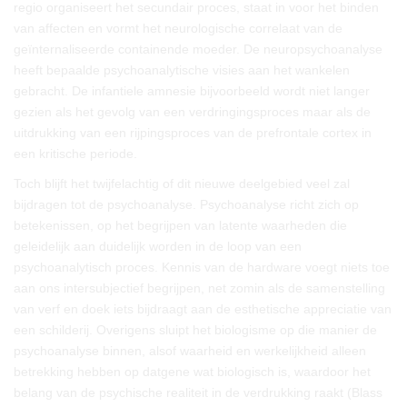
regio organiseert het secundair proces, staat in voor het binden
van affecten en vormt het neurologische correlaat van de
geïnternaliseerde containende moeder. De neuropsychoanalyse
heeft bepaalde psychoanalytische visies aan het wankelen
gebracht. De infantiele amnesie bijvoorbeeld wordt niet langer
gezien als het gevolg van een verdringingsproces maar als de
uitdrukking van een rijpingsproces van de prefrontale cortex in
een kritische periode.
Toch blijft het twijfelachtig of dit nieuwe deelgebied veel zal
bijdragen tot de psychoanalyse. Psychoanalyse richt zich op
betekenissen, op het begrijpen van latente waarheden die
geleidelijk aan duidelijk worden in de loop van een
psychoanalytisch proces. Kennis van de hardware voegt niets toe
aan ons intersubjectief begrijpen, net zomin als de samenstelling
van verf en doek iets bijdraagt aan de esthetische appreciatie van
een schilderij. Overigens sluipt het biologisme op die manier de
psychoanalyse binnen, alsof waarheid en werkelijkheid alleen
betrekking hebben op datgene wat biologisch is, waardoor het
belang van de psychische realiteit in de verdrukking raakt (Blass