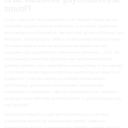
zinvol?
In een cultuur die de complexiteit en de duistere diepte van de
menselijke psyche zoekt te ontkennen, is er minder plaats voor
een klassieke psychoanalyse, die zich richt op het ontsluieren van
betekenis. Vanaf de jaren 1980 is er een revolte zichtbaar tegen
de modernistische visie op de psyche ten gunste van een
terugkeer naar positivistische zekerheden (Robinson,
1993
). De
psychoanalyse voert het verdragen van onzekerheid en het
geduldig wachten tot er duidelijkheid ontstaat hoog in het vaandel,
in het besef dat het mysterie nooit kan worden bevat. Maar in de
huidige tijd – met zijn nadruk op snelheid, zichtbaarheid,
performance, geschreven communicatie, transparantie,
rendement en effectiviteit – lijkt een behandeling van meerdere
keren per week niet meer goed te passen. Is psychoanalyse nog
van deze tijd?
Analysanten beginnen vaak een klassieke kuur in de hoop
succesvol te worden op professioneel gebied, ofwel een
metamorfose door te maken van een gekweld, onzeker iemand