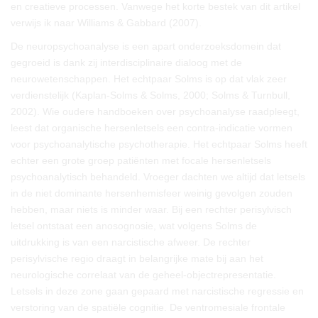
en creatieve processen. Vanwege het korte bestek van dit artikel
verwijs ik naar Williams & Gabbard (2007).
De neuropsychoanalyse is een apart onderzoeksdomein dat
gegroeid is dank zij interdisciplinaire dialoog met de
neurowetenschappen. Het echtpaar Solms is op dat vlak zeer
verdienstelijk (Kaplan-Solms & Solms, 2000; Solms & Turnbull,
2002). Wie oudere handboeken over psychoanalyse raadpleegt,
leest dat organische hersenletsels een contra-indicatie vormen
voor psychoanalytische psychotherapie. Het echtpaar Solms heeft
echter een grote groep patiënten met focale hersenletsels
psychoanalytisch behandeld. Vroeger dachten we altijd dat letsels
in de niet dominante hersenhemisfeer weinig gevolgen zouden
hebben, maar niets is minder waar. Bij een rechter perisylvisch
letsel ontstaat een anosognosie, wat volgens Solms de
uitdrukking is van een narcistische afweer. De rechter
perisylvische regio draagt in belangrijke mate bij aan het
neurologische correlaat van de geheel-objectrepresentatie.
Letsels in deze zone gaan gepaard met narcistische regressie en
verstoring van de spatiële cognitie. De ventromesiale frontale