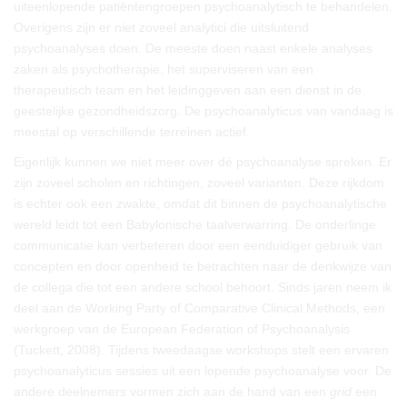
uiteenlopende patiëntengroepen psychoanalytisch te behandelen.
Overigens zijn er niet zoveel analytici die uitsluitend
psychoanalyses doen. De meeste doen naast enkele analyses
zaken als psychotherapie, het superviseren van een
therapeutisch team en het leidinggeven aan een dienst in de
geestelijke gezondheidszorg. De psychoanalyticus van vandaag is
meestal op verschillende terreinen actief.
Eigenlijk kunnen we niet meer over dé psychoanalyse spreken. Er
zijn zoveel scholen en richtingen, zoveel varianten. Deze rijkdom
is echter ook een zwakte, omdat dit binnen de psychoanalytische
wereld leidt tot een Babylonische taalverwarring. De onderlinge
communicatie kan verbeteren door een eenduidiger gebruik van
concepten en door openheid te betrachten naar de denkwijze van
de collega die tot een andere school behoort. Sinds jaren neem ik
deel aan de Working Party of Comparative Clinical Methods, een
werkgroep van de European Federation of Psychoanalysis
(Tuckett, 2008). Tijdens tweedaagse workshops stelt een ervaren
psychoanalyticus sessies uit een lopende psychoanalyse voor. De
andere deelnemers vormen zich aan de hand van een
grid
een