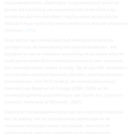
(equivalentiemodus, alsofmodus, integratiemodus) vooral tot
gevolg dat het belang van speelsheid niet onderschat mag
worden en dat men niet alleen mag focussen op psychische
inhouden maar vooral oog moet hebben voor mentale processen
(Cluckers,
2005
).
Onze kennis van mentalisatie heeft belangrijke praktische
gevolgen voor de behandeling van borderlinepatiënten. We
begrijpen nu dat de klassieke benadering tot iatrogene effecten
heeft geleid omdat dit het hechtingssysteem te zeer activeerde.
Een gemodificeerde aanpak is nodig. Op dit ogenblik beschikken
we over twee empirisch bewezen effectieve psychoanalytische
behandelingen (met RCT-studies): de
mentalization-based
treatment
van Bateman en Fonagy (2004, 2006) en de
overdrachtsgerichte psychotherapie van Clarkin e.a. (voor een
overzicht: Hebbrecht & Willemsen, 2007).
Dankzij de mentalisatiebeweging met zijn onderzoeksoriëntatie
kan de dialoog met de experimentele psychologie en de
neurowetenschappen worden aangegaan, waardoor de
psychoanalyse weer kan meespelen in de academische