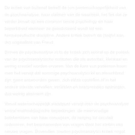
De kritiek van buitenaf betreft de (on-)wetenschappelijkheid van
de psychoanalyse, haar claimen van de waarheid, het feit dat ze
verder bouwt op een
common sense psychology
en haar
beperktheid wanneer ze gereduceerd wordt tot een
hermeneutische discipline. Andere kritiek betreft de (twijfel aan
de) originaliteit van Freud.
Binnen de psychoanalyse richt de kritiek zich vooral op de politiek
van de psychoanalytische instituten die als autoritair, klerikaal en
weinig creatief worden ervaren. Van de kant van patiënten hoort
men het verwijt dat sommige psychoanalytici kil en afwachtend
zijn, geen antwoorden geven, zich elitair opstellen of in het
andere uiterste vervallen: verleiden en interpretaties opdringen,
dus weinig abstinent zijn.
Vanuit wetenschappelijk standpunt verwijt men de psychoanalyse
vooral methodologische beperkingen: de meervoudige
betekenissen van haar concepten, de neiging tot circulair
redeneren, het beantwoorden van vragen door het stellen van
nieuwe vragen. Bovendien zouden psychoanalytici kritiek nogal