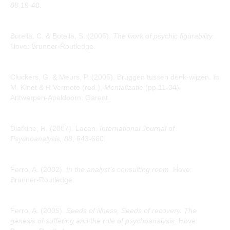
88
,19-40.
Botella, C. & Botella, S. (2005).
The work of psychic figurability
.
Hove: Brunner-Routledge.
Cluckers, G. & Meurs, P. (2005). Bruggen tussen denk-wijzen. In
M. Kinet & R.Vermote (red.),
Mentalizatie
(pp.11-34).
Antwerpen-Apeldoorn: Garant.
Diatkine, R. (2007). Lacan.
International Journal of
Psychoanalysis, 88
, 643-660.
Ferro, A. (2002).
In the analyst’s consulting room
. Hove:
Brunner-Routledge.
Ferro, A. (2005).
Seeds of illness, Seeds of recovery. The
genesis of suffering and the role of psychoanalysis
. Hove: