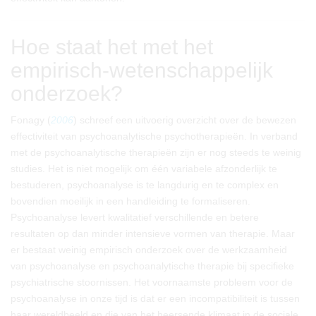
Hoe staat het met het
empirisch-wetenschappelijk
onderzoek?
Fonagy (
2006
) schreef een uitvoerig overzicht over de bewezen
effectiviteit van psychoanalytische psychotherapieën. In verband
met de psychoanalytische therapieën zijn er nog steeds te weinig
studies. Het is niet mogelijk om één variabele afzonderlijk te
bestuderen, psychoanalyse is te langdurig en te complex en
bovendien moeilijk in een handleiding te formaliseren.
Psychoanalyse levert kwalitatief verschillende en betere
resultaten op dan minder intensieve vormen van therapie. Maar
er bestaat weinig empirisch onderzoek over de werkzaamheid
van psychoanalyse en psychoanalytische therapie bij specifieke
psychiatrische stoornissen. Het voornaamste probleem voor de
psychoanalyse in onze tijd is dat er een incompatibiliteit is tussen
haar wereldbeeld en die van het heersende klimaat in de sociale