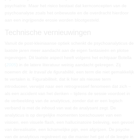
psychiatrie. Maar het risico bestaat dat kernconcepten van de
psychoanalyse zoals het onbewuste en de overdracht hierdoor
aan een ingrijpende erosie worden blootgesteld.
Technische vernieuwingen
Vanuit de post-kleiniaanse optiek schenkt de psychoanalyticus de
laatste jaren meer aandacht aan de eigen fantasieën en plotse
ingevingen. Dit laatste aspect heeft volgens het echtpaar Botella
(
2005
) in de latere literatuur weinig aandacht gekregen. Zij
noemen dit:
le travail de figurabilité
, een term die niet gemakkelijk
te vertalen is. Figurabiliteit, dat ik hier als nieuwe term
introduceer, verwijst naar een retrogressief fenomeen dat zich –
als een accident van het denken – tijdens de sessie voordoet in
de verbeelding van de analyticus, zonder dat er een logisch
verband is met de inhoud van wat de analysant zegt. De
analyticus is op dergelijke momenten toeschouwer van een
visioen, een visuele flash, een hallucinatoire beleving, een gevoel
van derealisatie, een lichamelijke pijn, een afgrijzen. De psyche
van de analyticus registreert op die manier het gat of de leegte in