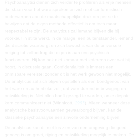
Psychoanalytici dienen zich verder te profileren als vrije mensen
die staan voor het ware spreken en zich niet conformistisch
onderwerpen aan de maatschappelijke druk om per se te
bewijzen dat de eigen methode effectief is om toch maar
respectabel te zijn. De analyticus zal iemand blijven die bij
voorkeur in stilte werkt, in de marge, een buitenstaander, iemand
die discretie waarborgt en zich bewust is van de universele
neiging tot zelfbedrog die eigen is aan ons psychisch
functioneren. Hij kan ook niet zomaar met iedereen over wat hij
hoort, in discussie gaan. Confidentialiteit is immers een
onmisbare vereiste; zonder dit is het werk gewoon niet mogelijk.
De analyticus zal zich blijven opstellen als een bondgenoot van
het ware en authentieke zelf, dat voortdurend in beweging en
ontwikkeling is. Niet alles hoeft gezegd te worden; onze diepste
kern communiceert niet (Winnicott,
1963
). Alleen wanneer deze
analytische basisvoorwaarden gewaarborgd blijven, kan de
klassieke psychoanalyse een zinvolle onderneming blijven.
De analyticus kan dit niet los zien van een omgeving die goed
genoeg is om groei, rijping en ontwikkeling mogelijk te maken. De