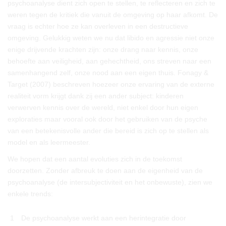
psychoanalyse dient zich open te stellen, te reflecteren en zich te
weren tegen de kritiek die vanuit de omgeving op haar afkomt. De
vraag is echter hoe ze kan overleven in een destructieve
omgeving. Gelukkig weten we nu dat libido en agressie niet onze
enige drijvende krachten zijn: onze drang naar kennis, onze
behoefte aan veiligheid, aan gehechtheid, ons streven naar een
samenhangend zelf, onze nood aan een eigen thuis. Fonagy &
Target (2007) beschreven hoezeer onze ervaring van de externe
realiteit vorm krijgt dank zij een ander subject: kinderen
verwerven kennis over de wereld, niet enkel door hun eigen
exploraties maar vooral ook door het gebruiken van de psyche
van een betekenisvolle ander die bereid is zich op te stellen als
model en als leermeester.
We hopen dat een aantal evoluties zich in de toekomst
doorzetten. Zonder afbreuk te doen aan de eigenheid van de
psychoanalyse (de intersubjectiviteit en het onbewuste), zien we
enkele trends:
1
De psychoanalyse werkt aan een herintegratie door