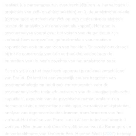
realiteit (de personages zijn overdrachtsfiguren: a. herhalingen b.
projecties van zelf- en objectbeelden) en 3. de analytische relatie
(personages vertolken wat zich op een dieper niveau afspeelt
tussen de analyticus en analysant als koppel). Het gaat in
psychoanalyse vooral over het volgen van de patiënt in zijn
verhaal, hem vergezellen, gebruik maken van creatieve
capaciteiten en hem voorzien van beelden. De analyticus draagt
bij tot de constructie van één verhaal dat voldoet aan de
behoeften van de beide psyches van het analytische paar.
Ferro’s visie op het psychisch apparaat is radicaal verschillend
van Freud. Dit leidt tot een wezenlijk anders begrijpen van
psychopathologie en heeft ook consequenties voor de
psychoanalytische techniek: activeren van de ‘imagino-poietische
capaciteit’, expansie van de psychische ruimte, omkeren en
deconstrueren, onverzadigde duidingen, narratieve interpretaties,
analyse van tegenoverdrachtsdromen, transformeren van het
verhaal. Het denken van Ferro is niet alleen beïnvloed door het
werk van Bion maar ook door de veldtheorie van de Barangers en
de verhaaltheorie van Umberto Eco. Heenen-Wolff (
2007
) betoogt