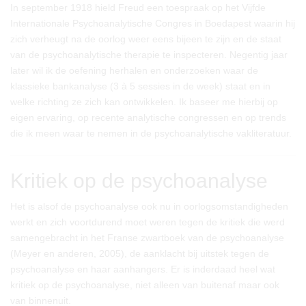
In september 1918 hield Freud een toespraak op het Vijfde
Internationale Psychoanalytische Congres in Boedapest waarin hij
zich verheugt na de oorlog weer eens bijeen te zijn en de staat
van de psychoanalytische therapie te inspecteren. Negentig jaar
later wil ik de oefening herhalen en onderzoeken waar de
klassieke bankanalyse (3 à 5 sessies in de week) staat en in
welke richting ze zich kan ontwikkelen. Ik baseer me hierbij op
eigen ervaring, op recente analytische congressen en op trends
die ik meen waar te nemen in de psychoanalytische vakliteratuur.
Kritiek op de psychoanalyse
Het is alsof de psychoanalyse ook nu in oorlogsomstandigheden
werkt en zich voortdurend moet weren tegen de kritiek die werd
samengebracht in het Franse zwartboek van de psychoanalyse
(Meyer en anderen, 2005), de aanklacht bij uitstek tegen de
psychoanalyse en haar aanhangers. Er is inderdaad heel wat
kritiek op de psychoanalyse, niet alleen van buitenaf maar ook
van binnenuit.