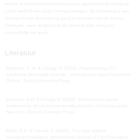
wereld of behorend tot een lacaniaans georiënteerde strekking
zullen wellicht een ander verhaal brengen. De bedoeling is een
dialoog en een discussie op gang te brengen met de andere
richtingen, waar dit tijdschrift als medium zich overigens
voortreffelijk toe leent.
Literatuur
Bateman, A. W. & Fonagy, P. (2004).
Psychotherapy for
borderline personality disorder : mentalization based treatment
.
Oxford : Oxford University Press.
Bateman, A.W. & Fonagy, P. (2006).
Mentalization-based
treatment for borderline personality disorder. A practical guide
.
New York: Oxford University Press.
Blass, R.B. & Carmeli, Z. (2007). The case against
neuropsychoanalysis.
International Journal of Psychoanalysis,