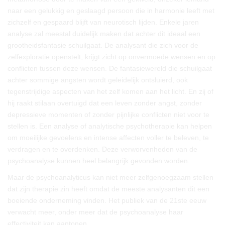
naar een gelukkig en geslaagd persoon die in harmonie leeft met
zichzelf en gespaard blijft van neurotisch lijden. Enkele jaren
analyse zal meestal duidelijk maken dat achter dit ideaal een
grootheidsfantasie schuilgaat. De analysant die zich voor de
zelfexploratie openstelt, krijgt zicht op onvermoede wensen en op
conflicten tussen deze wensen. De fantasiewereld die schuilgaat
achter sommige angsten wordt geleidelijk ontsluierd, ook
tegenstrijdige aspecten van het zelf komen aan het licht. En zij of
hij raakt stilaan overtuigd dat een leven zonder angst, zonder
depressieve momenten of zonder pijnlijke conflicten niet voor te
stellen is. Een analyse of analytische psychotherapie kan helpen
om moeilijke gevoelens en intense affecten voller te beleven, te
verdragen en te overdenken. Deze verworvenheden van de
psychoanalyse kunnen heel belangrijk gevonden worden.
Maar de psychoanalyticus kan niet meer zelfgenoegzaam stellen
dat zijn therapie zin heeft omdat de meeste analysanten dit een
boeiende onderneming vinden. Het publiek van de 21ste eeuw
verwacht meer, onder meer dat de psychoanalyse haar
effectiviteit kan aantonen.