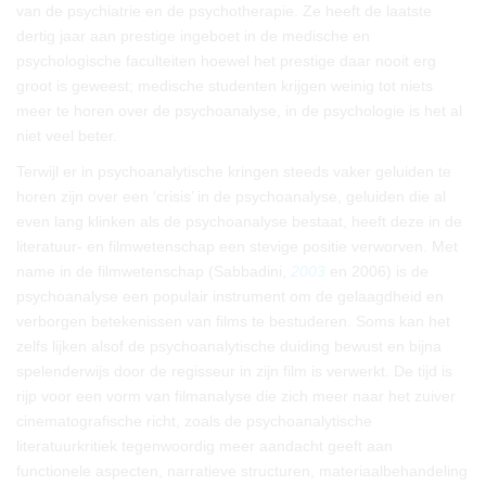
van de psychiatrie en de psychotherapie. Ze heeft de laatste
dertig jaar aan prestige ingeboet in de medische en
psychologische faculteiten hoewel het prestige daar nooit erg
groot is geweest; medische studenten krijgen weinig tot niets
meer te horen over de psychoanalyse, in de psychologie is het al
niet veel beter.
Terwijl er in psychoanalytische kringen steeds vaker geluiden te
horen zijn over een ‘crisis’ in de psychoanalyse, geluiden die al
even lang klinken als de psychoanalyse bestaat, heeft deze in de
literatuur- en filmwetenschap een stevige positie verworven. Met
name in de filmwetenschap (Sabbadini,
2003
en 2006) is de
psychoanalyse een populair instrument om de gelaagdheid en
verborgen betekenissen van films te bestuderen. Soms kan het
zelfs lijken alsof de psychoanalytische duiding bewust en bijna
spelenderwijs door de regisseur in zijn film is verwerkt. De tijd is
rijp voor een vorm van filmanalyse die zich meer naar het zuiver
cinematografische richt, zoals de psychoanalytische
literatuurkritiek tegenwoordig meer aandacht geeft aan
functionele aspecten, narratieve structuren, materiaalbehandeling