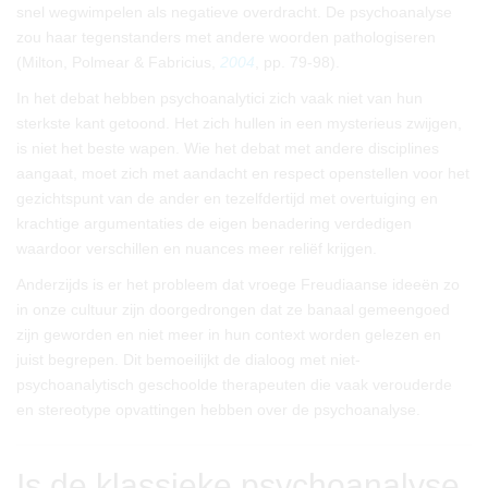
snel wegwimpelen als negatieve overdracht. De psychoanalyse
zou haar tegenstanders met andere woorden pathologiseren
(Milton, Polmear & Fabricius,
2004
, pp. 79-98).
In het debat hebben psychoanalytici zich vaak niet van hun
sterkste kant getoond. Het zich hullen in een mysterieus zwijgen,
is niet het beste wapen. Wie het debat met andere disciplines
aangaat, moet zich met aandacht en respect openstellen voor het
gezichtspunt van de ander en tezelfdertijd met overtuiging en
krachtige argumentaties de eigen benadering verdedigen
waardoor verschillen en nuances meer reliëf krijgen.
Anderzijds is er het probleem dat vroege Freudiaanse ideeën zo
in onze cultuur zijn doorgedrongen dat ze banaal gemeengoed
zijn geworden en niet meer in hun context worden gelezen en
juist begrepen. Dit bemoeilijkt de dialoog met niet-
psychoanalytisch geschoolde therapeuten die vaak verouderde
en stereotype opvattingen hebben over de psychoanalyse.
Is de klassieke psychoanalyse