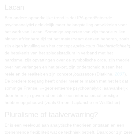
Lacan
Een andere opmerkelijke trend is dat IPA-georiënteerde
psychoanalytici geleidelijk meer belangstelling ontwikkelen voor
het werk van Lacan. Sommige aspecten van zijn theorie zullen
binnen afzienbare tijd tot het
mainstream
denken behoren, zoals
zijn eigen invulling van het concept
après-coup
(
Nachträglichkeit
),
de betekenis van het spiegelstadium in verband met het
narcisme, zijn opvattingen over de symbolische orde, zijn theorie
over het verlangen en het tekort, zijn onderscheid tussen het
reële en de realiteit en zijn concept
jouissance
(Diatkine,
2007
).
De bredere toegang heeft onder meer te maken met het feit dat
sommige Franse,
-georiënteerde psychoanalytici aanvankelijk
ipa
door hem zijn gevormd en later een internationaal prestige
hebben opgebouwd (zoals Green, Laplanche en Widlöcher).
Pluralisme of taalverwarring?
Er is een veelvoud aan analytische theorieën ontstaan en een
toenemende flexibiliteit wat de techniek betreft. Daardoor zijn zeer