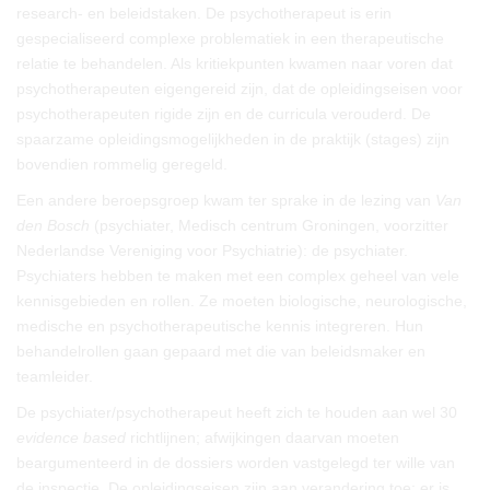
research- en beleidstaken. De psychotherapeut is erin
gespecialiseerd complexe problematiek in een therapeutische
relatie te behandelen. Als kritiekpunten kwamen naar voren dat
psychotherapeuten eigengereid zijn, dat de opleidingseisen voor
psychotherapeuten rigide zijn en de curricula verouderd. De
spaarzame opleidingsmogelijkheden in de praktijk (stages) zijn
bovendien rommelig geregeld.
Een andere beroepsgroep kwam ter sprake in de lezing van
Van
den Bosch
(psychiater, Medisch centrum Groningen, voorzitter
Nederlandse Vereniging voor Psychiatrie): de psychiater.
Psychiaters hebben te maken met een complex geheel van vele
kennisgebieden en rollen. Ze moeten biologische, neurologische,
medische en psychotherapeutische kennis integreren. Hun
behandelrollen gaan gepaard met die van beleidsmaker en
teamleider.
De psychiater/psychotherapeut heeft zich te houden aan wel 30
evidence based
richtlijnen; afwijkingen daarvan moeten
beargumenteerd in de dossiers worden vastgelegd ter wille van
de inspectie. De opleidingseisen zijn aan verandering toe: er is