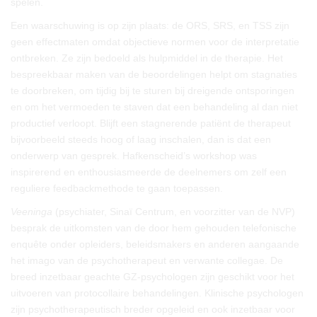
spelen.
Een waarschuwing is op zijn plaats: de ORS, SRS, en TSS zijn
geen effectmaten omdat objectieve normen voor de interpretatie
ontbreken. Ze zijn bedoeld als hulpmiddel in de therapie. Het
bespreekbaar maken van de beoordelingen helpt om stagnaties
te doorbreken, om tijdig bij te sturen bij dreigende ontsporingen
en om het vermoeden te staven dat een behandeling al dan niet
productief verloopt. Blijft een stagnerende patiënt de therapeut
bijvoorbeeld steeds hoog of laag inschalen, dan is dat een
onderwerp van gesprek. Hafkenscheid’s workshop was
inspirerend en enthousiasmeerde de deelnemers om zelf een
reguliere feedbackmethode te gaan toepassen.
Veeninga
(psychiater, Sinaï Centrum, en voorzitter van de NVP)
besprak de uitkomsten van de door hem gehouden telefonische
enquête onder opleiders, beleidsmakers en anderen aangaande
het imago van de psychotherapeut en verwante collegae. De
breed inzetbaar geachte GZ-psychologen zijn geschikt voor het
uitvoeren van protocollaire behandelingen. Klinische psychologen
zijn psychotherapeutisch breder opgeleid en ook inzetbaar voor