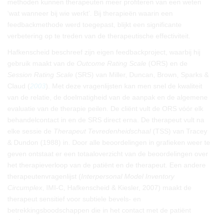
methoden kunnen therapeuten meer profiteren van een weten
‘wat wanneer bij wie werkt’. Bij therapieën waarin een
feedbackmethode werd toegepast, blijkt een significante
verbetering op te treden van de therapeutische effectiviteit.
Hafkenscheid beschreef zijn eigen feedbackproject, waarbij hij
gebruik maakt van de
Outcome Rating Scale
(ORS) en de
Session Rating Scale
(SRS) van Miller, Duncan, Brown, Sparks &
Claud (
2003
). Met deze vragenlijsten kan men snel de kwaliteit
van de relatie, de doelmatigheid van de aanpak en de algemene
evaluatie van de therapie peilen. De cliënt vult de ORS vóór elk
behandelcontact in en de SRS direct erna. De therapeut vult na
elke sessie de
Therapeut Tevredenheidschaal
(TSS) van Tracey
& Dundon (1988) in. Door alle beoordelingen in grafieken weer te
geven ontstaat er een totaaloverzicht van de beoordelingen over
het therapieverloop van de patiënt en de therapeut. Een andere
therapeutenvragenlijst (
Interpersonal Model Inventory
Circumplex
, IMI-C, Hafkenscheid & Kiesler, 2007) maakt de
therapeut sensitief voor subtiele bevels- en
betrekkingsboodschappen die in het contact met de patiënt