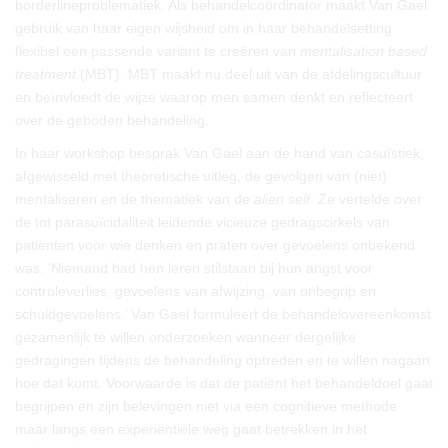
borderlineproblematiek. Als behandelcoördinator maakt Van Gael
gebruik van haar eigen wijsheid om in haar behandelsetting
flexibel een passende variant te creëren van
mentalisation based
treatment
(MBT). MBT maakt nu deel uit van de afdelingscultuur
en beïnvloedt de wijze waarop men samen denkt en reflecteert
over de geboden behandeling.
In haar workshop besprak Van Gael aan de hand van casuïstiek,
afgewisseld met theoretische uitleg, de gevolgen van (niet)
mentaliseren en de thematiek van de
alien self
. Ze vertelde over
de tot parasuïcidaliteit leidende vicieuze gedragscirkels van
patiënten voor wie denken en praten over gevoelens onbekend
was. ‘Niemand had hen leren stilstaan bij hun angst voor
controleverlies, gevoelens van afwijzing, van onbegrip en
schuldgevoelens.’ Van Gael formuleert de behandelovereenkomst
gezamenlijk te willen onderzoeken wanneer dergelijke
gedragingen tijdens de behandeling optreden en te willen nagaan
hoe dat komt. Voorwaarde is dat de patiënt het behandeldoel gaat
begrijpen en zijn belevingen niet via een cognitieve methode
maar langs een experiëntiële weg gaat betrekken in het