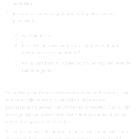
spiegelen
4
luisteren als complex gebeuren, dat op drie niveaus
plaatsvindt:
A
wat beleef ik nu?
B
tot welke interactie word ik nu uitgenodigd door de
destructieve gezinspatronen?
C
welke kans biedt mijn beleving om het nog niet vertelde
ruimte te geven?
De strekking van Robers onderzoek was dat de therapeut, juist
door vanuit zijn beleving te vertrekken, destructieve
gezinsscenario’s gewaar kan worden en ontregelen. Dankzij zijn
levendige stijl van presenteren wist Rober de aandacht van de
toehoorders goed vast te houden.
Mijn conclusie over dit congres: al met al was ‘complexiteit’ een
interessant thema dat op een inspirerende wijze goed werd