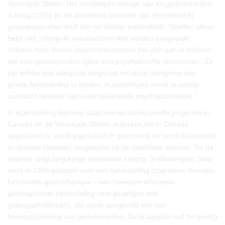
Verenigde Staten. Het recidivepercentage van ex-gedetineerden
is hoog (73%) en de drastische toename van (forensische)
gevangeniscellen leidt niet tot minder criminaliteit. ‘Straffen alleen
helpt niet zolang de risicofactoren niet worden aangepakt.’
Volgens haar dienen psychotherapeuten het zich aan te trekken
dat veel gedetineerden lijden aan psychiatrische stoornissen. ‘Ze
zijn echter niet adequaat toegerust om deze doelgroep een
goede behandeling te bieden: in opleidingen wordt te weinig
aandacht besteed aan externaliserende psychopathologie.’
In tegenstelling hiermee staat een aantal hoopvolle projecten in
Canada en de Verenigde Staten. Iedereen die in Canada
opgesloten is, wordt psychiatrisch gescreend en wordt behandeld
in speciale klinieken, toegespitst op de specifieke stoornis. Na de
detentie volgt langdurige ambulante nazorg. In Washington State
werd in 1990 gekozen voor een behandeling (cognitieve therapie,
functionele gezinstherapie – een bewezen effectieve
gezinsgerichte behandeling voor jeugdigen met
gedragsproblemen), die wordt aangevuld met een
beroepsopleiding van gedetineerden. Deze aanpak had tot gevolg