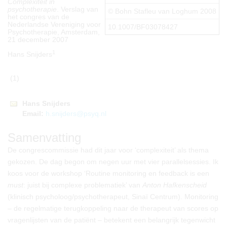
Complexiteit in
psychotherapie
. Verslag van
© Bohn Stafleu van Loghum 2008
het congres van de
Nederlandse Vereniging voor
10.1007/BF03078427
Psychotherapie, Amsterdam,
21 december 2007
1
Hans Snijders
(1)
Hans
Snijders
Email:
h.snijders@psyq.nl
Samenvatting
De congrescommissie had dit jaar voor ‘complexiteit’ als thema
gekozen. De dag begon om negen uur met vier parallelsessies. Ik
koos voor de workshop ‘Routine monitoring en feedback is een
must
: juist bij complexe problematiek’ van
Anton Hafkenscheid
(klinisch psycholoog/psychotherapeut, Sinaï Centrum). Monitoring
– de regelmatige terugkoppeling naar de therapeut van scores op
vragenlijsten van de patiënt – betekent een belangrijk tegenwicht