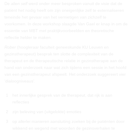
De
alien self
werd onder meer besproken vanuit de visie dat de
patiënt het nodig heeft om zijn oneigenlijke zelf te externaliseren
teneinde het gevaar van het vernietigen van zichzelf te
voorkomen. In deze workshop slaagde Van Gael er knap in om de
essentie van MBT met praktijkvoorbeelden en theoretische
reflectie helder te maken.
Rober
(hoogleraar faculteit geneeskunde KU Leuven en
gezinstherapeut) besprak ten slotte de complexiteit van de
therapeut en de therapeutische relatie in gezinstherapie aan de
hand van onderzoek naar wat zich tijdens een sessie in het hoofd
van een gezinstherapeut afspeelt. Het onderzoek suggereert vier
‘dialoogniveaus’.
1
het innerlijke gesprek van de therapeut, dat rijk is aan
reflecties
2
zijn beleving van (uitgelokte) emoties
3
op allerlei manieren aansluiting zoeken bij de patiënten door
wikkend en wegend met woorden de gezinsverhalen te