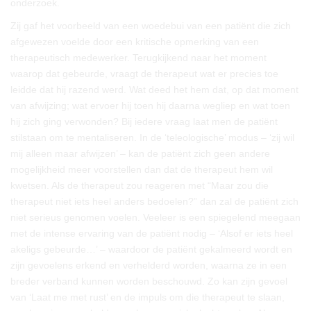
onderzoek.
Zij gaf het voorbeeld van een woedebui van een patiënt die zich
afgewezen voelde door een kritische opmerking van een
therapeutisch medewerker. Terugkijkend naar het moment
waarop dat gebeurde, vraagt de therapeut wat er precies toe
leidde dat hij razend werd. Wat deed het hem dat, op dat moment
van afwijzing; wat ervoer hij toen hij daarna wegliep en wat toen
hij zich ging verwonden? Bij iedere vraag laat men de patiënt
stilstaan om te mentaliseren. In de ‘teleologische’ modus – ‘zij wil
mij alleen maar afwijzen’ – kan de patiënt zich geen andere
mogelijkheid meer voorstellen dan dat de therapeut hem wil
kwetsen. Als de therapeut zou reageren met “Maar zou die
therapeut niet iets heel anders bedoelen?” dan zal de patiënt zich
niet serieus genomen voelen. Veeleer is een spiegelend meegaan
met de intense ervaring van de patiënt nodig – ‘Alsof er iets heel
akeligs gebeurde…’ – waardoor de patiënt gekalmeerd wordt en
zijn gevoelens erkend en verhelderd worden, waarna ze in een
breder verband kunnen worden beschouwd. Zo kan zijn gevoel
van ‘Laat me met rust’ en de impuls om die therapeut te slaan,