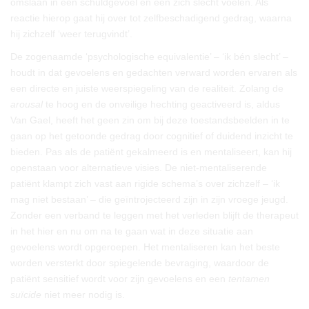
omslaan in een schuldgevoel en een zich slecht voelen. Als
reactie hierop gaat hij over tot zelfbeschadigend gedrag, waarna
hij zichzelf ‘weer terugvindt’.
De zogenaamde ‘psychologische equivalentie’ – ‘ik bén slecht’ –
houdt in dat gevoelens en gedachten verward worden ervaren als
een directe en juiste weerspiegeling van de realiteit. Zolang de
arousal
te hoog en de onveilige hechting geactiveerd is, aldus
Van Gael, heeft het geen zin om bij deze toestandsbeelden in te
gaan op het getoonde gedrag door cognitief of duidend inzicht te
bieden. Pas als de patiënt gekalmeerd is en mentaliseert, kan hij
openstaan voor alternatieve visies. De niet-mentaliserende
patiënt klampt zich vast aan rigide schema’s over zichzelf – ‘ik
mag niet bestaan’ – die geïntrojecteerd zijn in zijn vroege jeugd.
Zonder een verband te leggen met het verleden blijft de therapeut
in het hier en nu om na te gaan wat in deze situatie aan
gevoelens wordt opgeroepen. Het mentaliseren kan het beste
worden versterkt door spiegelende bevraging, waardoor de
patiënt sensitief wordt voor zijn gevoelens en een
tentamen
suïcide
niet meer nodig is.