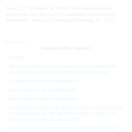
Tracey, T.C. & Dundon, M. (1988). Role anticipations and
preferences over the course of counselling: an interactional
examination.
Journal of Counseling Psychology, 31
, 13-27.
Naar boven
Jaargang 2008, uitgave 3
Inleiding
Klinische besluitvorming ten aanzien van de indicatie voor
psychoanalyse en psychoanalytische psychotherapie
De adolescentie als reorganisatiefase
Nieuwe wegen in de psychoanalyse
Andere tijden, andere werkelijkheden
D. Hermans, P. Eelen en H. Orlemans (2007). Inleiding tot de
gedragstherapie (6e, geheel herziene druk). Houten: Bohn
Stafleu van Loghum. 271 pp., € 49,50
C.M. Grilo (2007). Eating and weight disorders. Hove/New