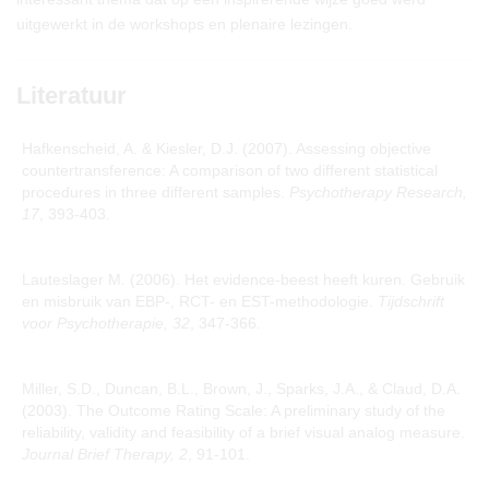
uitgewerkt in de workshops en plenaire lezingen.
Literatuur
Hafkenscheid, A. & Kiesler, D.J. (2007). Assessing objective
countertransference: A comparison of two different statistical
procedures in three different samples.
Psychotherapy Research,
17
, 393-403.
Lauteslager M. (2006). Het evidence-beest heeft kuren. Gebruik
en misbruik van EBP-, RCT- en EST-methodologie.
Tijdschrift
voor Psychotherapie, 32
, 347-366.
Miller, S.D., Duncan, B.L., Brown, J., Sparks, J.A., & Claud, D.A.
(2003). The Outcome Rating Scale: A preliminary study of the
reliability, validity and feasibility of a brief visual analog measure.
Journal Brief Therapy, 2
, 91-101.