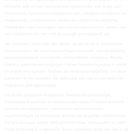
behoefte aan tal van competenties (waaronder een scala aan
interventies, het kunnen analyseren van complexe problemen en
diagnostiek). Competenties verwerven wordt in de opleiding
belangrijker dan het volgen van een voorgeschreven aantal uren
van lesblokken die niet met de praktijk geïntegreerd zijn.
Als ‘uitsmijter’ wees Van den Bosch op de vlucht in somatische
aandoeningen die onze maatschappij kenmerkt: darmprikkeling,
bekkeninstabiliteit, chronische vermoeidheid, et cetera. ‘Media,
dokters, patiëntenverenigingen zoeken betekenisgeving in ziekte’
en psychotherapeuten hebben de verantwoordelijkheid om deze
patiënten te behandelen. De oplossing zou niet zo complex zijn:
cognitieve gedragstherapie.
De Ruiter
(bijzonder hoogleraar forensische psychologie,
Universiteit Maastricht en senior onderzoeker Trimbos-instituut)
besprak de uitdagende complexiteit van forensische
psychotherapie bij antisociaal gedrag van jeugdige volwassenen.
Zij had een paar pittige stellingen voor haar toehoorders in petto.
Onze strafmaat is volgens De Ruiter inmiddels gelijk aan die in de