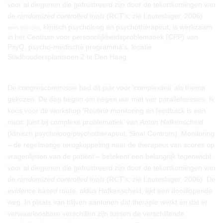
voor al diegenen die gefrustreerd zijn door de tekortkomingen van
de
randomized controlled trials
(RCT’s; zie Lauteslager, 2006).
, klinisch psycholoog en psychotherapeut, is werkzaam
hans snijders
in het Centrum voor persoonlijkheidsproblematiek (CPP) van
PsyQ, psycho-medische programma’s, locatie
Stadhoudersplantsoen 2 te Den Haag
De congrescommissie had dit jaar voor ‘complexiteit’ als thema
gekozen. De dag begon om negen uur met vier parallelsessies. Ik
koos voor de workshop ‘Routine monitoring en feedback is een
must
: juist bij complexe problematiek’ van
Anton Hafkenscheid
(klinisch psycholoog/psychotherapeut, Sinaï Centrum). Monitoring
– de regelmatige terugkoppeling naar de therapeut van scores op
vragenlijsten van de patiënt – betekent een belangrijk tegenwicht
voor al diegenen die gefrustreerd zijn door de tekortkomingen van
de
randomized controlled trials
(RCT’s; zie Lauteslager, 2006). De
evidence based
route, aldus Hafkenscheid, lijkt een doodlopende
weg. In plaats van blijven aantonen dat therapie werkt en dat er
verwaarloosbare verschillen zijn tussen de verschillende