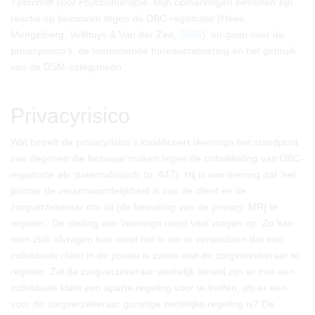
Tijdschrift voor Psychotherapie
. Mijn opmerkingen betreffen zijn
reactie op bezwaren tegen de DBC-registratie (Hees,
Mengelberg, Velthuys & Van der Zee,
2006
), en gaan over de
privacyrisico’s, de toenemende bureaucratisering en het gebruik
van de DSM-categorieën.
Privacyrisico
Wat betreft de privacyrisico’s kwalificeert Veeninga het standpunt
van degenen die bezwaar maken tegen de ontwikkeling van DBC-
registratie als ‘paternalistisch’ (p. 447). Hij is van mening dat ‘het
primair de verantwoordelijkheid is van de cliënt en de
zorgverzekeraar om dit [de bewaking van de privacy, MR] te
regelen’. De stelling van Veeninga roept veel vragen op. Zo kan
men zich afvragen hoe reëel het is om te verwachten dat een
individuele cliënt in de positie is zoiets met de zorgverzekeraar te
regelen. Zal de zorgverzekeraar werkelijk bereid zijn er met een
individuele klant een aparte regeling voor te treffen, als er een
voor de zorgverzekeraar gunstige wettelijke regeling is? De