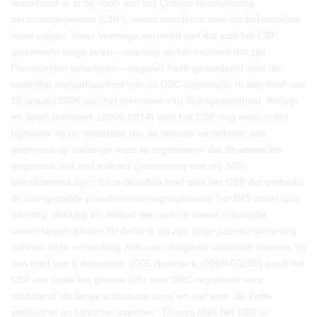
‘waakhond’ is in de vorm van het College bescherming
persoonsgegevens (CBP), wiens standpunt men als behandelaar
moet volgen. Maar Veeninga vermeldt niet dat juist het CBP
gedurende enige jaren – ook nog op het moment dat zijn
Forumartikel verscheen – negatief heeft geoordeeld over de
wettelijke toelaatbaarheid van de DBC-registratie. In een brief van
10 januari 2006 aan het ministerie van Volksgezondheid, Welzijn
en Sport (kenmerk z2005-0814) wijst het CBP nog eens in het
bijzonder op de noodzaak om de selectie en definitie van
gegevens op zodanige wijze te organiseren dat de verwerkte
gegevens ‘ook niet
indirect
’ (cursivering van mij, MR)
1
identificerend zijn.
En in dezelfde brief stelt het CBP dat ondanks
de voorgestelde pseudonimiseringsoplossing ‘het DIS zowel qua
omvang, dekking als inhoud een van de meest risicovolle
verwerkingen binnen Nederland zal zijn. Door pseudonimisering
onttrekt deze verwerking zich aan stringente wettelijke normen.’ In
een brief van 6 december 2006 (kenmerk z2006-00205) geeft het
CBP ten slotte het groene licht voor DBC-registratie voor
uitsluitend
‘de lange ambulante zorg’ en
niet
voor ‘de korte
ambulante en klinische trajecten’. Daarbij blijkt het CBP te