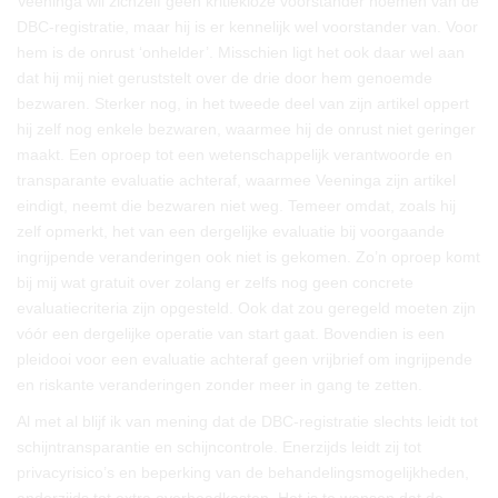
Veeninga wil zichzelf geen kritiekloze voorstander noemen van de
DBC-registratie, maar hij is er kennelijk wel voorstander van. Voor
hem is de onrust ‘onhelder’. Misschien ligt het ook daar wel aan
dat hij mij niet geruststelt over de drie door hem genoemde
bezwaren. Sterker nog, in het tweede deel van zijn artikel oppert
hij zelf nog enkele bezwaren, waarmee hij de onrust niet geringer
maakt. Een oproep tot een wetenschappelijk verantwoorde en
transparante evaluatie achteraf, waarmee Veeninga zijn artikel
eindigt, neemt die bezwaren niet weg. Temeer omdat, zoals hij
zelf opmerkt, het van een dergelijke evaluatie bij voorgaande
ingrijpende veranderingen ook niet is gekomen. Zo’n oproep komt
bij mij wat gratuit over zolang er zelfs nog geen concrete
evaluatiecriteria zijn opgesteld. Ook dat zou geregeld moeten zijn
vóór een dergelijke operatie van start gaat. Bovendien is een
pleidooi voor een evaluatie achteraf geen vrijbrief om ingrijpende
en riskante veranderingen zonder meer in gang te zetten.
Al met al blijf ik van mening dat de DBC-registratie slechts leidt tot
schijntransparantie en schijncontrole. Enerzijds leidt zij tot
privacyrisico’s en beperking van de behandelingsmogelijkheden,