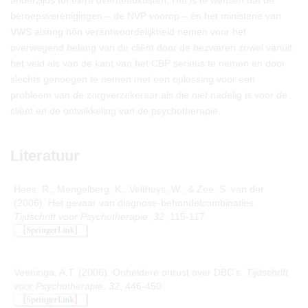
anderzijds tot extra overheadkosten. Het is te wensen dat de
beroepsverenigingen – de NVP voorop – én het ministerie van
VWS alsnog hôn verantwoordelijkheid nemen voor het
overwegend belang van de cliënt door de bezwaren zowel vanuit
het veld als van de kant van het CBP serieus te nemen en door
slechts genoegen te nemen met een oplossing voor een
probleem van de zorgverzekeraar als die
niet
nadelig is voor de
cliënt en de ontwikkeling van de psychotherapie.
Literatuur
Hees, R., Mengelberg, K., Velthuys, W., & Zee, S. van der
(2006). Het gevaar van diagnose-behandelcombinaties.
Tijdschrift voor Psychotherapie
,
32
, 115-117.
Veeninga, A.T. (2006). Onheldere onrust over DBC’s.
Tijdschrift
voor Psychotherapie
,
32
, 446-450.