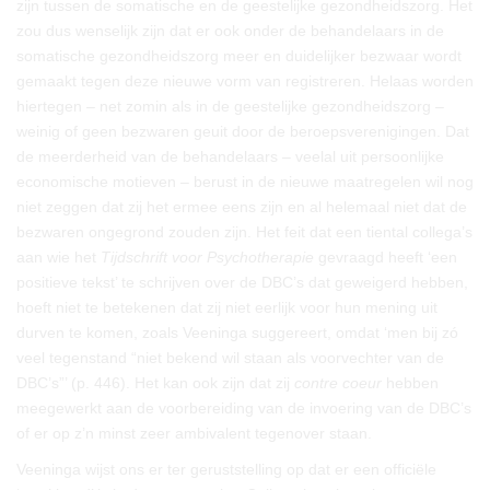
zijn tussen de somatische en de geestelijke gezondheidszorg. Het
zou dus wenselijk zijn dat er ook onder de behandelaars in de
somatische gezondheidszorg meer en duidelijker bezwaar wordt
gemaakt tegen deze nieuwe vorm van registreren. Helaas worden
hiertegen – net zomin als in de geestelijke gezondheidszorg –
weinig of geen bezwaren geuit door de beroepsverenigingen. Dat
de meerderheid van de behandelaars – veelal uit persoonlijke
economische motieven – berust in de nieuwe maatregelen wil nog
niet zeggen dat zij het ermee eens zijn en al helemaal niet dat de
bezwaren ongegrond zouden zijn. Het feit dat een tiental collega’s
aan wie het
Tijdschrift voor Psychotherapie
gevraagd heeft ‘een
positieve tekst’ te schrijven over de DBC’s dat geweigerd hebben,
hoeft niet te betekenen dat zij niet eerlijk voor hun mening uit
durven te komen, zoals Veeninga suggereert, omdat ‘men bij zó
veel tegenstand “niet bekend wil staan als voorvechter van de
DBC’s”’ (p. 446). Het kan ook zijn dat zij
contre coeur
hebben
meegewerkt aan de voorbereiding van de invoering van de DBC’s
of er op z’n minst zeer ambivalent tegenover staan.
Veeninga wijst ons er ter geruststelling op dat er een officiële