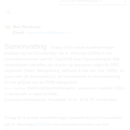
10.1007/BF03062273
(1)
Max
Rientsma
Email:
maxrientsma@hetnet.nl
Samenvatting
Graag wil ik enkele kanttekeningen
plaatsen bij het Forumartikel van A. Veeninga (2006) in het
novembernummer van het
Tijdschrift voor Psychotherapie
. Mijn
opmerkingen betreffen zijn reactie op bezwaren tegen de DBC-
registratie (Hees, Mengelberg, Velthuys & Van der Zee, 2006), en
gaan over de privacyrisico’s, de toenemende bureaucratisering
en het gebruik van de DSM-categorieën.
, theoloog/psychotherapeut, supervisor-opleider VGCt,
max c. rientsma
is werkzaam in eigen praktijk.
Correspondentieadres: Amsteldijk 32-III, 1074 HT Amsterdam.
Graag wil ik enkele kanttekeningen plaatsen bij het Forumartikel
van A. Veeninga (
2006
) in het novembernummer van het