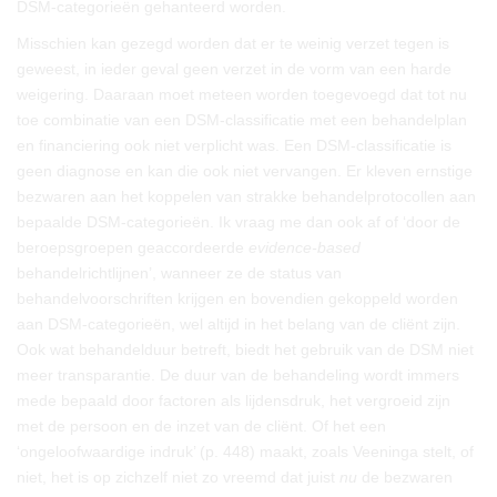
DSM-categorieën gehanteerd worden.
Misschien kan gezegd worden dat er te weinig verzet tegen is
geweest, in ieder geval geen verzet in de vorm van een harde
weigering. Daaraan moet meteen worden toegevoegd dat tot nu
toe combinatie van een DSM-classificatie met een behandelplan
en financiering ook niet verplicht was. Een DSM-classificatie is
geen diagnose en kan die ook niet vervangen. Er kleven ernstige
bezwaren aan het koppelen van strakke behandelprotocollen aan
bepaalde DSM-categorieën. Ik vraag me dan ook af of ‘door de
beroepsgroepen geaccordeerde
evidence-based
behandelrichtlijnen’, wanneer ze de status van
behandelvoorschriften krijgen en bovendien gekoppeld worden
aan DSM-categorieën, wel altijd in het belang van de cliënt zijn.
Ook wat behandelduur betreft, biedt het gebruik van de DSM niet
meer transparantie. De duur van de behandeling wordt immers
mede bepaald door factoren als lijdensdruk, het vergroeid zijn
met de persoon en de inzet van de cliënt. Of het een
‘ongeloofwaardige indruk’ (p. 448) maakt, zoals Veeninga stelt, of
niet, het is op zichzelf niet zo vreemd dat juist
nu
de bezwaren