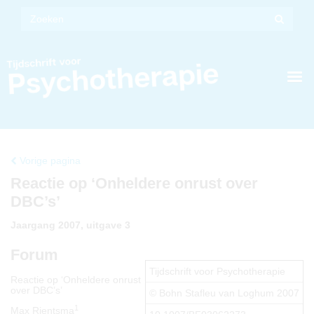
Vorige pagina
Reactie op ‘Onheldere onrust over
DBC’s’
Jaargang 2007, uitgave 3
Forum
Tijdschrift voor Psychotherapie
Reactie op ‘Onheldere onrust
over DBC’s’
© Bohn Stafleu van Loghum 2007
1
Max Rientsma