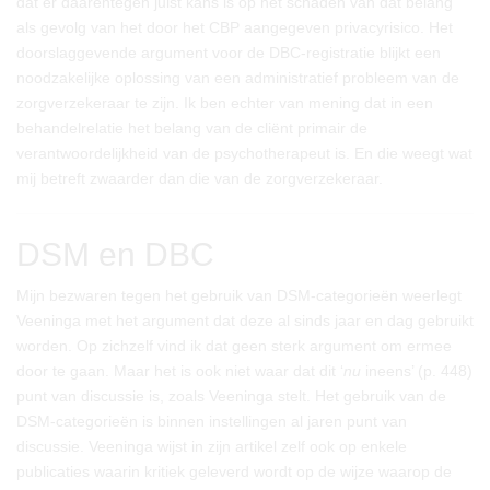
dat er daarentegen juist kans is op het schaden van dat belang
als gevolg van het door het CBP aangegeven privacyrisico. Het
doorslaggevende argument voor de DBC-registratie blijkt een
noodzakelijke oplossing van een administratief probleem van de
zorgverzekeraar te zijn. Ik ben echter van mening dat in een
behandelrelatie het belang van de cliënt primair de
verantwoordelijkheid van de psychotherapeut is. En die weegt wat
mij betreft zwaarder dan die van de zorgverzekeraar.
DSM en DBC
Mijn bezwaren tegen het gebruik van DSM-categorieën weerlegt
Veeninga met het argument dat deze al sinds jaar en dag gebruikt
worden. Op zichzelf vind ik dat geen sterk argument om ermee
door te gaan. Maar het is ook niet waar dat dit ‘
nu
ineens’ (p. 448)
punt van discussie is, zoals Veeninga stelt. Het gebruik van de
DSM-categorieën is binnen instellingen al jaren punt van
discussie. Veeninga wijst in zijn artikel zelf ook op enkele
publicaties waarin kritiek geleverd wordt op de wijze waarop de