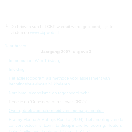
1
De brieven van het CBP waaruit wordt geciteerd, zijn te
vinden op
www.cbpweb.nl
.
Naar boven
Jaargang 2007, uitgave 3
In memoriam Wim Trijsburg
Inleiding
Het actiesociogram als methode voor assessment van
hechtingsbelevingen bij kinderen
Narcisme, alcoholisme en tegenoverdracht
Reactie op ‘Onheldere onrust over DBC’s’
Over gebrek aan helderheid van tegenargumenten
Franny Moene & Matthijs Rümke (2004). Behandeling van de
conversiestoornis. Een interdisciplinaire benadering. Houten:
Bohn Stafleu van Loghum. 107 pp., € 23,50