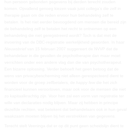
hun persoon gebonden gegevens bij derden terecht zouden
komen. Opvallend genoeg kiezen vaak juist collega’s die zelf in
therapie gaan om die reden ervoor hun behandeling zelf te
betalen. Is het niet eerder bevoogdend om mensen die bereid zijn
de behandeling zelf te betalen het recht te ontnemen op een
behandeling die niet geregistreerd wordt? Toch is dat met de
invoering van de DBC-registratie werkelijkheid geworden. In haar
Nieuwsbrief
van 15 februari 2007 suggereert de NVVP dat de
behandelaar in die gevallen de psychotherapie dan maar moet
verrichten onder een andere vlag dan die van psychotherapeut.
Een bizarre oplossing. Verder behoeft het geen betoog dat de
wens van privacybescherming niet alleen gerespecteerd dient te
worden voor de groep zelfbetalers, de
happy few
die het zich
financieel kunnen veroorloven, maar ook voor de mensen die niet
zo kapitaalkrachtig zijn. Voor hen zal een vorm van registratie ter
wille van declaraties nodig blijven. Maar zij hebben in principe
dezelfde rechten, wat betekent dat behandelaars ook in hun geval
waakzaam moeten blijven bij het verstrekken van gegevens.
Terecht stelt Veeninga dat er op dit punt geen scheidslijn dient te