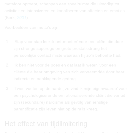
metafoor oproept, scheppen een speelruimte die uitnodigt tot
activiteit en intensiveren en kanaliseren van affecten en emoties
(Berk,
2001
).
Voorbeelden van motto’s zijn:
1.
‘Stap voor stap leer ik ont-moeten’ voor een cliënt die door
zijn strenge superego en grote prestatiedrang het
persoonlijke contact miste waaraan hij zo’n behoefte had.
2.
‘Ik ben niet voor de poes en dat laat ik weten’ voor een
cliënte die haar omgeving van zich vervreemdde door haar
indirecte en aanklagende gedrag.
3.
‘Twee voeten op de aarde, zo vind ik mijn eigenwaarde’ voor
een psychologiserende en rationaliserende cliënt die vanuit
zijn (secundaire) narcisme als gevolg van ernstige
parentificatie zijn leven niet op de rails kreeg.
Het effect van tijdlimitering