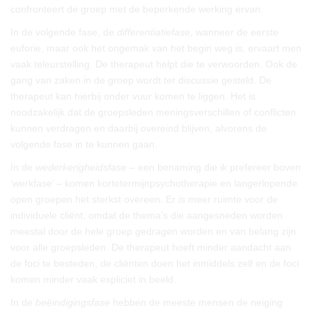
confronteert de groep met de beperkende werking ervan.
In de volgende fase, de
differentiatiefase
, wanneer de eerste
euforie, maar ook het ongemak van het begin weg is, ervaart men
vaak teleurstelling. De therapeut helpt die te verwoorden. Ook de
gang van zaken in de groep wordt ter discussie gesteld. De
therapeut kan hierbij onder vuur komen te liggen. Het is
noodzakelijk dat de groepsleden meningsverschillen of conflicten
kunnen verdragen en daarbij overeind blijven, alvorens de
volgende fase in te kunnen gaan.
In de
wederkerigheidsfase
– een benaming die ik prefereer boven
‘werkfase’ – komen kortetermijnpsychotherapie en langerlopende
open groepen het sterkst overeen. Er is meer ruimte voor de
individuele cliënt, omdat de thema’s die aangesneden worden
meestal door de hele groep gedragen worden en van belang zijn
voor alle groepsleden. De therapeut hoeft minder aandacht aan
de foci te besteden, de cliënten doen het inmiddels zelf en de foci
komen minder vaak expliciet in beeld.
In de
beëindigingsfase
hebben de meeste mensen de neiging