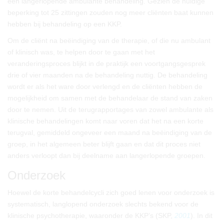
een langerlopende ambulante behandeling. Gezien de huidige
beperking tot 25 zittingen zouden nog meer cliënten baat kunnen
hebben bij behandeling op een KKP.
Om de cliënt na beëindiging van de therapie, of die nu ambulant
of klinisch was, te helpen door te gaan met het
veranderingsproces blijkt in de praktijk een voortgangsgesprek
drie of vier maanden na de behandeling nuttig. De behandeling
wordt er als het ware door verlengd en de cliënten hebben de
mogelijkheid om samen met de behandelaar de stand van zaken
door te nemen. Uit de terugrapportages van zowel ambulante als
klinische behandelingen komt naar voren dat het na een korte
terugval, gemiddeld ongeveer een maand na beëindiging van de
groep, in het algemeen beter blijft gaan en dat dit proces niet
anders verloopt dan bij deelname aan langerlopende groepen.
Onderzoek
Hoewel de korte behandelcycli zich goed lenen voor onderzoek is
systematisch, langlopend onderzoek slechts bekend voor de
klinische psychotherapie, waaronder de KKP’s (SKP,
2001
). In dit