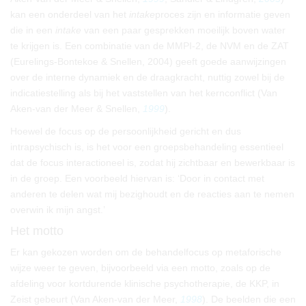
kan een onderdeel van het
intake
proces zijn en informatie geven
die in een
intake
van een paar gesprekken moeilijk boven water
te krijgen is. Een combinatie van de MMPI-2, de NVM en de ZAT
(Eurelings-Bontekoe & Snellen, 2004) geeft goede aanwijzingen
over de interne dynamiek en de draagkracht, nuttig zowel bij de
indicatiestelling als bij het vaststellen van het kernconflict (Van
Aken-van der Meer & Snellen,
1999
).
Hoewel de focus op de persoonlijkheid gericht en dus
intrapsychisch is, is het voor een groepsbehandeling essentieel
dat de focus interactioneel is, zodat hij zichtbaar en bewerkbaar is
in de groep. Een voorbeeld hiervan is: ‘Door in contact met
anderen te delen wat mij bezighoudt en de reacties aan te nemen
overwin ik mijn angst.’
Het motto
Er kan gekozen worden om de behandelfocus op metaforische
wijze weer te geven, bijvoorbeeld via een motto, zoals op de
afdeling voor kortdurende klinische psychotherapie, de KKP, in
Zeist gebeurt (Van Aken-van der Meer,
1998
). De beelden die een