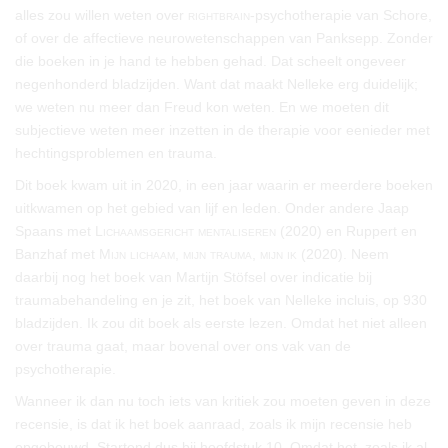
alles zou willen weten over
rightbrain
-psychotherapie van Schore,
of over de affectieve neurowetenschappen van Panksepp. Zonder
die boeken in je hand te hebben gehad. Dat scheelt ongeveer
negenhonderd bladzijden. Want dat maakt Nelleke erg duidelijk;
we weten nu meer dan Freud kon weten. En we moeten dit
subjectieve weten meer inzetten in de therapie voor eenieder met
hechtingsproblemen en trauma.
Dit boek kwam uit in 2020, in een jaar waarin er meerdere boeken
uitkwamen op het gebied van lijf en leden. Onder andere Jaap
Spaans met
Lichaamsgericht mentaliseren
(2020) en Ruppert en
Banzhaf met
Mijn lichaam, mijn trauma, mijn ik
(2020). Neem
daarbij nog het boek van Martijn Stöfsel over indicatie bij
traumabehandeling en je zit, het boek van Nelleke incluis, op 930
bladzijden. Ik zou dit boek als eerste lezen. Omdat het niet alleen
over trauma gaat, maar bovenal over ons vak van de
psychotherapie.
Wanneer ik dan nu toch iets van kritiek zou moeten geven in deze
recensie, is dat ik het boek aanraad, zoals ik mijn recensie heb
opgebouwd. Startend dus bij hoofdstuk 10. Omdat het, zoals ik al