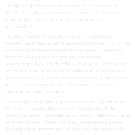
letterlijk een opfriscursus over ons brein in begrijpelijke taal,
plaatjes en tabellen: de non-verbale communicatie komt van
rechts (p. 42), links probeert het te snappen en/of te
onderdrukken.
Hoofdstuk 4 gaat over grenzen en de rol van aanraking.
Aanraking vindt plaats in een multisensorische context (p. 49). We
leren over de sociale ontwikkeling en hoe belangrijk aanraking
daarin is. Het eventuele dilemma over aanraking in
psychotherapie is Nelleke duidelijk; je moet het als onderwerp in
het levensverhaal onderzoeken. Aanraken door de therapeut is
niet aan de orde, ondanks dat er veel goede dingen bij mensen
gebeuren door aanraking. Ons immuunsysteem vaart wel bij
voldoende en veilige aanraking.
In hoofdstuk 5 wordt uitleg gegeven over de polyvagaaltheorie,
over alarm en geruststelling. Er is een aantal aspecten die
verstoringen geven in het belichamen, of zoals Nelleke het noemt:
het onbewoonbare lichaam. Het gaat om aspecten als trauma,
ontregeling in de affectregulatie en geen woorden hebben voor