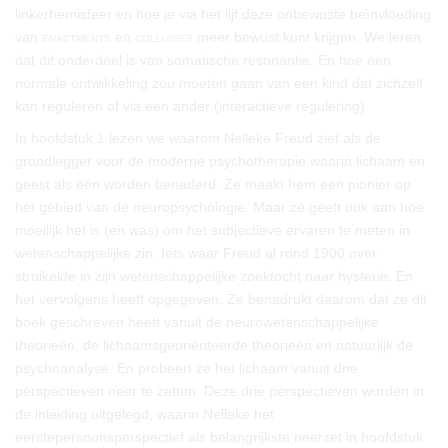
linkerhemisfeer en hoe je via het lijf deze onbewuste beïnvloeding
van
enactments
en
collusies
meer bewust kunt krijgen. We leren
dat dit onderdeel is van somatische resonantie. En hoe een
normale ontwikkeling zou moeten gaan van een kind dat zichzelf
kan reguleren of via een ander (interactieve regulering).
In hoofdstuk 1 lezen we waarom Nelleke Freud ziet als de
grondlegger voor de moderne psychotherapie waarin lichaam en
geest als één worden benaderd. Ze maakt hem een pionier op
het gebied van de neuropsychologie. Maar ze geeft ook aan hoe
moeilijk het is (en was) om het subjectieve ervaren te meten in
wetenschappelijke zin. Iets waar Freud al rond 1900 over
struikelde in zijn wetenschappelijke zoektocht naar hysterie. En
het vervolgens heeft opgegeven. Ze benadrukt daarom dat ze dit
boek geschreven heeft vanuit de neurowetenschappelijke
theorieën, de lichaamsgeoriënteerde theorieën en natuurlijk de
psychoanalyse. En probeert ze het lichaam vanuit drie
perspectieven neer te zetten. Deze drie perspectieven worden in
de inleiding uitgelegd, waarin Nelleke het
eerstepersoonsperspectief als belangrijkste neerzet in hoofdstuk