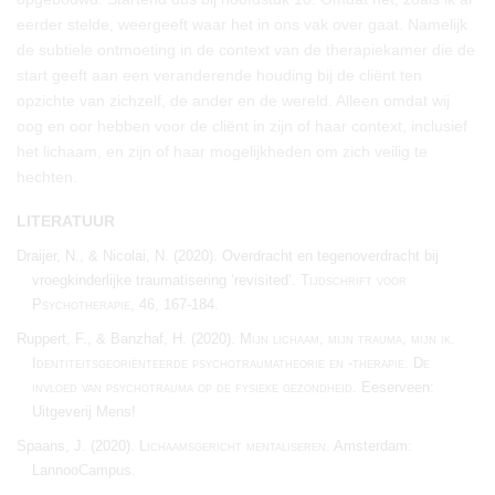
eerder stelde, weergeeft waar het in ons vak over gaat. Namelijk
de subtiele ontmoeting in de context van de therapiekamer die de
start geeft aan een veranderende houding bij de cliënt ten
opzichte van zichzelf, de ander en de wereld. Alleen omdat wij
oog en oor hebben voor de cliënt in zijn of haar context, inclusief
het lichaam, en zijn of haar mogelijkheden om zich veilig te
hechten.
LITERATUUR
Draijer, N., & Nicolai, N. (2020). Overdracht en tegenoverdracht bij
vroegkinderlijke traumatisering ‘revisited’.
Tijdschrift voor
Psychotherapie, 46,
167-184.
Ruppert, F., & Banzhaf, H. (2020).
Mijn lichaam, mijn trauma, mijn ik.
Identiteitsgeoriënteerde psychotraumatheorie en -therapie. De
invloed van psychotrauma op de fysieke gezondheid.
Eeserveen:
Uitgeverij Mens!
Spaans, J. (2020).
Lichaamsgericht mentaliseren
. Amsterdam:
LannooCampus.