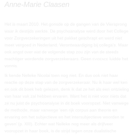
Anne-Marie Claasen
Het is maart 2010. Het gonsde op de gangen van de Viersprong
waar ik destijds werkte. De psychoanalyse werd door het College
voor Zorgverzekeringen uit het pakket geschrapt en werd niet
meer vergoed in Nederland. Verontwaardiging bij collega’s. Maar
ook angst over wat de volgende stap zou zijn van de steeds
machtiger wordende zorgverzekeraars. Geen
evidence
luidde het
vonnis.
Ik kende Nelleke Nicolai toen nog niet. En dus ook niet haar
reactie op deze stap van de zorgverzekeraar. Nu ik haar wel ken
en ook dit boek heb gelezen, denk ik dat ze het als een ontzieling
van haar vak zal hebben ervaren. Want het is niet voor niets dat
ze nu juist de psychoanalyse in dit boek vooropzet. Niet vanwege
de methode, maar vanwege ‘een rijk corpus aan theorie en
ervaring om het subjectieve en het intersubjectieve woorden te
geven’ (p. XIII). Echter wat Nelleke nog meer als drijfveer
vooropzet in haar boek, is de strijd tegen onze dualistische