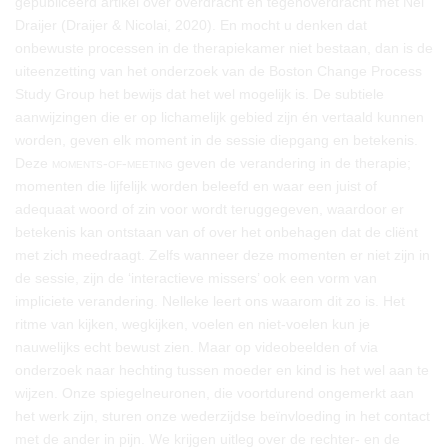
gepubliceerd artikel over overdracht en tegenoverdracht met Nel
Draijer (Draijer & Nicolai, 2020). En mocht u denken dat
onbewuste processen in de therapiekamer niet bestaan, dan is de
uiteenzetting van het onderzoek van de Boston Change Process
Study Group het bewijs dat het wel mogelijk is. De subtiele
aanwijzingen die er op lichamelijk gebied zijn én vertaald kunnen
worden, geven elk moment in de sessie diepgang en betekenis.
Deze
moments-of-meeting
geven de verandering in de therapie;
momenten die lijfelijk worden beleefd en waar een juist of
adequaat woord of zin voor wordt teruggegeven, waardoor er
betekenis kan ontstaan van of over het onbehagen dat de cliënt
met zich meedraagt. Zelfs wanneer deze momenten er niet zijn in
de sessie, zijn de ‘interactieve missers’ ook een vorm van
impliciete verandering. Nelleke leert ons waarom dit zo is. Het
ritme van kijken, wegkijken, voelen en niet-voelen kun je
nauwelijks echt bewust zien. Maar op videobeelden of via
onderzoek naar hechting tussen moeder en kind is het wel aan te
wijzen. Onze spiegelneuronen, die voortdurend ongemerkt aan
het werk zijn, sturen onze wederzijdse beïnvloeding in het contact
met de ander in pijn. We krijgen uitleg over de rechter- en de