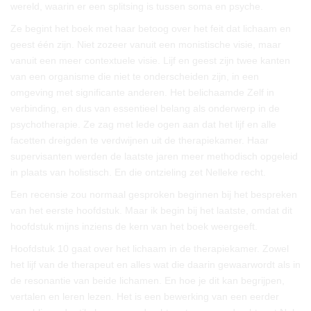
wereld, waarin er een splitsing is tussen soma en psyche.
Ze begint het boek met haar betoog over het feit dat lichaam en
geest één zijn. Niet zozeer vanuit een monistische visie, maar
vanuit een meer contextuele visie. Lijf en geest zijn twee kanten
van een organisme die niet te onderscheiden zijn, in een
omgeving met significante anderen. Het belichaamde Zelf in
verbinding, en dus van essentieel belang als onderwerp in de
psychotherapie. Ze zag met lede ogen aan dat het lijf en alle
facetten dreigden te verdwijnen uit de therapiekamer. Haar
supervisanten werden de laatste jaren meer methodisch opgeleid
in plaats van holistisch. En die ontzieling zet Nelleke recht.
Een recensie zou normaal gesproken beginnen bij het bespreken
van het eerste hoofdstuk. Maar ik begin bij het laatste, omdat dit
hoofdstuk mijns inziens de kern van het boek weergeeft.
Hoofdstuk 10 gaat over het lichaam in de therapiekamer. Zowel
het lijf van de therapeut en alles wat die daarin gewaarwordt als in
de resonantie van beide lichamen. En hoe je dit kan begrijpen,
vertalen en leren lezen. Het is een bewerking van een eerder