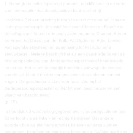
1. Namelijk de beleving van de persoon, de cliënt zelf in de vorm
van interoceptie, dus de subjectieve kant van het lijf.
Hoofdstuk 2 is een prachtig historisch overzicht over het lichaam
in de psychotherapie. Inclusief foto’s van Charcot en Blanche in
de collegezaal. Van de drie analytische mannen, Charcot, Breuer
en Freud, tot Bessel van der Kolk, Pat Ogden en Peter Levine.
Van spierskeletsysteem en ademhaling tot het autonome
zenuwstelsel. Nelleke beschrijft het als een geschiedenis van de
drie perspectieven; van derdepersoonsperspectief naar tweede
en eerste. Het is een belangrijk hoofdstuk vanwege de context
van de tijd. Omdat de drie perspectieven dan ook een context
krijgen. De geschiedenis start voor haar idee bij het
derdepersoonsperspectief op het lijf: een ‘beschouwer en een
object van beschouwing’
(p. 15).
In hoofdstuk 3 wordt uitleg gegeven over emotieregulatie en hoe
dit verloopt via de linker- en rechterhemisfeer. Met andere
woorden hoe we als mens emoties beleven en deze kunnen
benoemen, begrijpen en soms ook beteugelen. Nelleke geeft ons