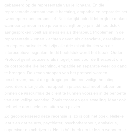
gebaseerd op de representatie van je lichaam. En die
representatie ontstaat vanuit hechting, empathie en separatie: het
tweedepersoonsperspectief. Nelleke lijkt ook dit letterlijk te maken
wanneer zij meer in de je-vorm schrijft en je je in dit hoofdstuk
aangesproken voelt als mens en als therapeut. Problemen in de
representatie kunnen klachten geven als dissociatie, derealisatie
en depersonalisatie. Het zijn alle drie misattributies van de
interoceptieve signalen. In dit hoofdstuk wordt het Ideale Ouder
Protocol geïntroduceerd als mogelijkheid voor de therapeut om
de oorspronkelijke hechting, empathie en separatie weer op gang
te brengen. De zeven stappen van het protocol worden
beschreven, naast de gedragingen die een veilige hechting
bevorderen. En je als therapeut in je arsenaal moet hebben om
binnen de
rescripting
de cliënt te kunnen voorzien in de behoefte
van een veilige hechting. Zoals troost en geruststelling. Maar ook
behoefte aan spelen en uiten van plezier.
Zo gecondenseerd deze recensie is, zo is ook het boek. Nelleke
laat zien dat ze arts, psychiater, psychotherapeut, analyticus,
supervisor en schrijver is. Het is hét boek om te lezen wanneer je