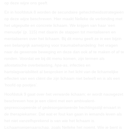
op deze wijze ons geeft.
En in hoofdstuk 8 worden de secundaire gehechtheidsstrategieën
op deze wijze beschreven. Hier maakt Nelleke de verbinding met
het uitgeputte en concrete lichaam. We krijgen van haar ‘een
menuutje’ (p. 115) met daarin de stappen tot mentaliseren en
mentaliseren over het lichaam. Bij dit menu geeft ze in een bijzin
een belangrijk aanwijzing voor traumabehandeling: het vragen
naar de gewenste beweging en deze dan ook af te maken of af te
ronden. Voordat we bij dit menu komen, zijn termen als
allostatische overbelasting,
hpa
-as, infecties en
hartslagvariabiliteit al besproken in het licht van de lichamelijke
effecten van een cliënt die zijn lichaam niet beleeft en is als een
‘hoofd op pootjes’.
Hoofdstuk 9 gaat over het verwarde lichaam; er wordt nauwgezet
beschreven hoe je een cliënt met een ambivalent-
gepreoccupeerde of gedesorganiseerde hechtingsstijl ervaart in
de therapiekamer. Dat wat er fout kan gaan in iemands leven als
het niet vanzelfsprekend is van wie het lichaam is.
Lichaamseigenaarschap, zoals Nelleke het noemt. Wie je bent is