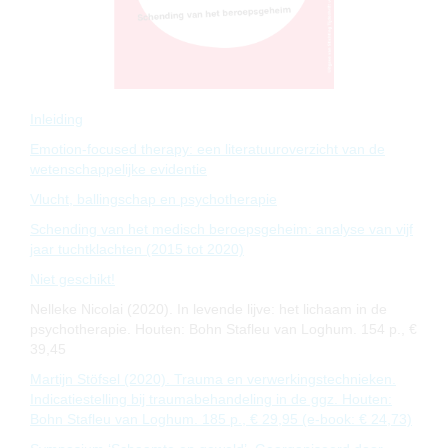
Inleiding
Emotion-focused therapy: een literatuuroverzicht van de
wetenschappelijke evidentie
Vlucht, ballingschap en psychotherapie
Schending van het medisch beroepsgeheim: analyse van vijf
jaar tuchtklachten (2015 tot 2020)
Niet geschikt!
Nelleke Nicolai (2020). In levende lijve: het lichaam in de
psychotherapie. Houten: Bohn Stafleu van Loghum. 154 p., €
39,45
Martijn Stöfsel (2020). Trauma en verwerkingstechnieken.
Indicatiestelling bij traumabehandeling in de ggz. Houten:
Bohn Stafleu van Loghum. 185 p., € 29,95 (e-book: € 24,73)