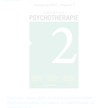
Naar boven
Jaargang 2017, uitgave 2
Oude vlam, nieuwe liefde. Studiedag dertigjarig bestaan
Amsterdams Instituut voor Gezins- en Relatietherapie, 11
november 2016