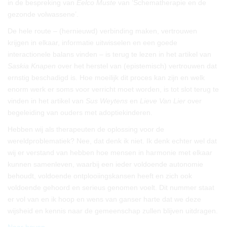
in de bespreking van
Eelco Muste
van ‘Schematherapie en de
gezonde volwassene’.
De hele route – (hernieuwd) verbinding maken, vertrouwen
krijgen in elkaar, informatie uitwisselen en een goede
interactionele balans vinden – is terug te lezen in het artikel van
Saskia Knapen
over het herstel van (epistemisch) vertrouwen dat
ernstig beschadigd is. Hoe moeilijk dit proces kan zijn en welk
enorm werk er soms voor verricht moet worden, is tot slot terug te
vinden in het artikel van
Sus Weytens
en
Lieve Van Lier
over
begeleiding van ouders met adoptiekinderen.
Hebben wij als therapeuten de oplossing voor de
wereldproblematiek? Nee, dat denk ik niet. Ik denk echter wel dat
wij er verstand van hebben hoe mensen in harmonie met elkaar
kunnen samenleven, waarbij een ieder voldoende autonomie
behoudt, voldoende ontplooiingskansen heeft en zich ook
voldoende gehoord en serieus genomen voelt. Dit nummer staat
er vol van en ik hoop en wens van ganser harte dat we deze
wijsheid en kennis naar de gemeenschap zullen blijven uitdragen.