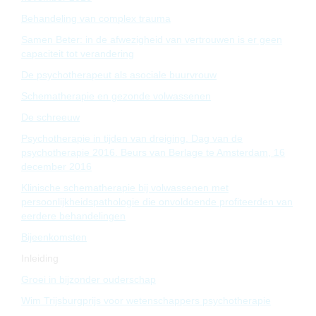
Behandeling van complex trauma
Samen Beter: in de afwezigheid van vertrouwen is er geen
capaciteit tot verandering
De psychotherapeut als asociale buurvrouw
Schematherapie en gezonde volwassenen
De schreeuw
Psychotherapie in tijden van dreiging. Dag van de
psychotherapie 2016. Beurs van Berlage te Amsterdam, 16
december 2016
Klinische schematherapie bij volwassenen met
persoonlijkheidspathologie die onvoldoende profiteerden van
eerdere behandelingen
Bijeenkomsten
Inleiding
Groei in bijzonder ouderschap
Wim Trijsburgprijs voor wetenschappers psychotherapie