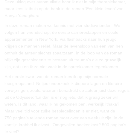
Deze uitleg over automutilatie hoor ik niet in mijn therapiekamer,
maar lees ik thuis op de bank in de roman ‘Een klein leven’ van
Hanya Yanagihara.
In deze roman maken we kennis met vier studievrienden. We
volgen hun vriendschap, de eerste carrièrestappen en coole
appartementen in New York. Via flashbacks naar hun jeugd
krijgen de mannen reliëf. Maar de levensloop van een van hen
onthult de auteur slechts spaarzaam. In de loop van de roman
blijkt zijn geschiedenis te bestaan uit trauma’s die zo gruwelijk
zijn, dat u en ik ze niet vaak in de spreekkamer tegenkomen.
Het eerste kwart van de roman lees ik op mijn normale
leesgroepstand. Netjes onderzoek ik diepere lagen en literaire
verwijzingen, zoals: waarom benadrukt de auteur juist deze regels
uit de Odyssee: ‘En dan is er nog iets, dat ik graag zeker wil
weten. Is dit land, waar ik nu gekomen ben, werkelijk Ithaka?’
Maar veel tijd voor zulke bespiegelingen is er niet, want de
750 pagina’s tellende roman moet over een week uit zijn. In de
kantlijn krabbel ik alvast: ‘Omgevallen boekenkast? 500 pagina’s
te veel?’