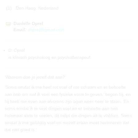
(1)
Den Haag, Nederland
Danielle
Oprel
Email:
doprel@gmail.com
D. Oprel
is klinisch psycholoog en psychotherapeut.
‘Waarom doe je jezelf dat aan?’
‘Soms omdat ik me heel rot voel of me schaam en er behoefte
aan heb om wat ik voel een fysieke vorm te geven,’ begon hij, en
hij keek me even aan alvorens zijn ogen weer neer te slaan. ‘En
soms omdat ik te veel dingen voel en er behoefte aan heb
helemaal niets te voelen; dit helpt die dingen uit te vlakken. Soms
omdat ik me gelukkig voel en mezelf eraan moet herinneren dat
dat niet goed is.’