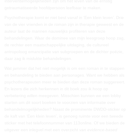
interventiemogelijkheden zijn om het leven van de ernstig
getraumatiseerde hoofdpersoon leefbaar te maken.
Psychotherapie komt er niet best vanaf in ‘Een klein leven’. Drie
van de vier vrienden in de roman zijn in therapie geweest en de
auteur laat de mannen nauwelijks profiteren van deze
behandelingen. Waar de dominee van mijn leesgroep hoop zag,
de rechter een maatschappelijke uitdaging, de cultureel
antropoloog emancipatie van subgroepen en de dichter poëzie,
daar zag ik mislukte behandelingen.
Wat jammer dat het niet mogelijk is om een roman in te stappen
en behandeling te bieden aan personages. Want we hebben als
psychotherapeuten meer te bieden dan deze roman suggereert.
En lezers die zich herkennen in dit boek zou ik hoop op
verbetering willen meegeven. Misschien kunnen we een lobby
starten om dit soort boeken te voorzien van informatie over
behandelmogelijkheden? Naast de prominente DWDD-sticker op
de kaft van ‘Een klein leven’, is genoeg ruimte voor een tweede
sticker met het telefoonnummer van 113online. Of we bieden de
uitgever een inlegvel met een overzicht van
evidence-based