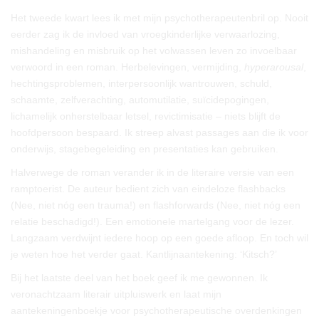
Het tweede kwart lees ik met mijn psychotherapeutenbril op. Nooit
eerder zag ik de invloed van vroegkinderlijke verwaarlozing,
mishandeling en misbruik op het volwassen leven zo invoelbaar
verwoord in een roman. Herbelevingen, vermijding,
hyperarousal
,
hechtingsproblemen, interpersoonlijk wantrouwen, schuld,
schaamte, zelfverachting, automutilatie, suïcidepogingen,
lichamelijk onherstelbaar letsel, revictimisatie – niets blijft de
hoofdpersoon bespaard. Ik streep alvast passages aan die ik voor
onderwijs, stagebegeleiding en presentaties kan gebruiken.
Halverwege de roman verander ik in de literaire versie van een
ramptoerist. De auteur bedient zich van eindeloze flashbacks
(Nee, niet nóg een trauma!) en flashforwards (Nee, niet nóg een
relatie beschadigd!). Een emotionele martelgang voor de lezer.
Langzaam verdwijnt iedere hoop op een goede afloop. En toch wil
je weten hoe het verder gaat. Kantlijnaantekening: ‘Kitsch?’
Bij het laatste deel van het boek geef ik me gewonnen. Ik
veronachtzaam literair uitpluiswerk en laat mijn
aantekeningenboekje voor psychotherapeutische overdenkingen