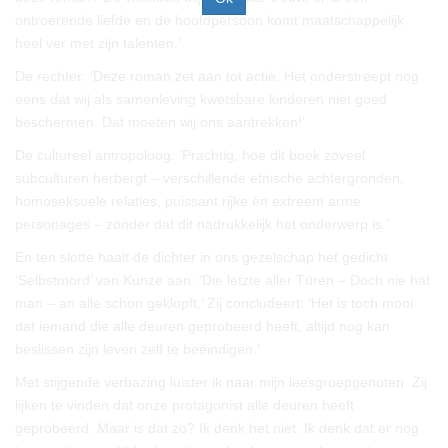
ontroerende liefde en de hoofdpersoon komt maatschappelijk
heel ver met zijn talenten.’
De rechter: ‘Deze roman zet aan tot actie. Het onderstreept nog
eens dat wij als samenleving kwetsbare kinderen niet goed
beschermen. Dat moeten wij ons aantrekken!’
De cultureel antropoloog: ‘Prachtig, hoe dit boek zoveel
subculturen herbergt – verschillende etnische achtergronden,
homoseksuele relaties, puissant rijke én extreem arme
personages – zonder dat dit nadrukkelijk het onderwerp is.’
En ten slotte haalt de dichter in ons gezelschap het gedicht
‘Selbstmord’ van Kunze aan: ‘Die letzte aller Türen – Doch nie hat
man – an alle schon geklopft.’ Zij concludeert: ‘Het is toch mooi
dat iemand die alle deuren geprobeerd heeft, altijd nog kan
beslissen zijn leven zelf te beëindigen.’
Met stijgende verbazing luister ik naar mijn leesgroepgenoten. Zij
lijken te vinden dat onze protagonist alle deuren heeft
geprobeerd. Maar is dat zo? Ik denk het niet. Ik denk dat er nog