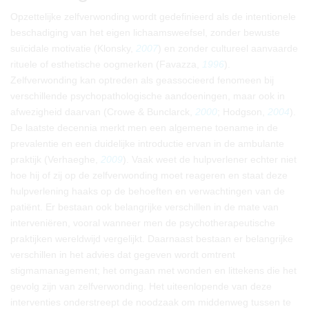
Opzettelijke zelfverwonding wordt gedefinieerd als de intentionele
beschadiging van het eigen lichaamsweefsel, zonder bewuste
suïcidale motivatie (Klonsky,
2007
) en zonder cultureel aanvaarde
rituele of esthetische oogmerken (Favazza,
1996
).
Zelfverwonding kan optreden als geassocieerd fenomeen bij
verschillende psychopathologische aandoeningen, maar ook in
afwezigheid daarvan (Crowe & Bunclarck,
2000
; Hodgson,
2004
).
De laatste decennia merkt men een algemene toename in de
prevalentie en een duidelijke introductie ervan in de ambulante
praktijk (Verhaeghe,
2009
). Vaak weet de hulpverlener echter niet
hoe hij of zij op de zelfverwonding moet reageren en staat deze
hulpverlening haaks op de behoeften en verwachtingen van de
patiënt. Er bestaan ook belangrijke verschillen in de mate van
interveniëren, vooral wanneer men de psychotherapeutische
praktijken wereldwijd vergelijkt. Daarnaast bestaan er belangrijke
verschillen in het advies dat gegeven wordt omtrent
stigmamanagement; het omgaan met wonden en littekens die het
gevolg zijn van zelfverwonding. Het uiteenlopende van deze
interventies onderstreept de noodzaak om middenweg tussen te