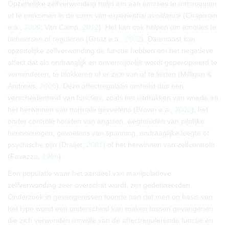
Opzettelijke zelfverwonding helpt om aan emoties te ontsnappen
of te ontkomen in de vorm van
experiential avoidance
(Chapman
e.a.,
2006
; Van Camp,
2012
). Het kan ook helpen om emoties te
beheersen of reguleren (Gratz e.a.,
2002
). Daarnaast kan
opzettelijke zelfverwonding de functie hebben om het negatieve
affect dat als ondraaglijk en onvermijdelijk wordt gepercipieerd te
verminderen, te blokkeren of er zich van af te leiden (Milligan &
Andrews,
2005
). Deze affectregulatie omhelst dus een
verscheidenheid van functies, zoals het uitdrukken van woede en
het herwinnen van normale gevoelens (Brown e.a.,
2002
), het
onder controle houden van angsten, weghouden van pijnlijke
herinneringen, gevoelens van spanning, ondraaglijke leegte of
psychische pijn (Draijer,
2001
) of het herwinnen van zelfcontrole
(Favazza,
1996
).
Een populatie waar het aandeel van manipulatieve
zelfverwonding zeer overschat wordt, zijn gedetineerden.
Onderzoek in gevangenissen toonde aan dat men op basis van
het type wond een onderscheid kan maken tussen gevangenen
die zich verwonden omwille van de affectregulerende functie en