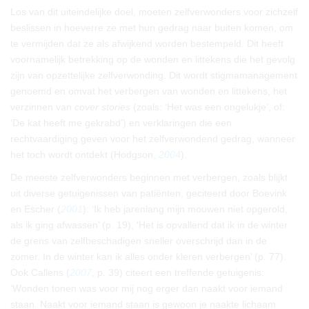
Los van dit uiteindelijke doel, moeten zelfverwonders voor zichzelf
beslissen in hoeverre ze met hun gedrag naar buiten komen, om
te vermijden dat ze als afwijkend worden bestempeld. Dit heeft
voornamelijk betrekking op de wonden en littekens die het gevolg
zijn van opzettelijke zelfverwonding. Dit wordt stigmamanagement
genoemd en omvat het verbergen van wonden en littekens, het
verzinnen van
cover stories
(zoals: ‘Het was een ongelukje’, of:
‘De kat heeft me gekrabd’) en verklaringen die een
rechtvaardiging geven voor het zelfverwondend gedrag, wanneer
het toch wordt ontdekt (Hodgson,
2004
).
De meeste zelfverwonders beginnen met verbergen, zoals blijkt
uit diverse getuigenissen van patiënten, geciteerd door Boevink
en Escher (
2001
): ‘Ik heb jarenlang mijn mouwen niet opgerold,
als ik ging afwassen’ (p. 19), ‘Het is opvallend dat ik in de winter
de grens van zelfbeschadigen sneller overschrijd dan in de
zomer. In de winter kan ik alles onder kleren verbergen’ (p. 77).
Ook Callens (
2007
, p. 39) citeert een treffende getuigenis:
‘Wonden tonen was voor mij nog erger dan naakt voor iemand
staan. Naakt voor iemand staan is gewoon je naakte lichaam