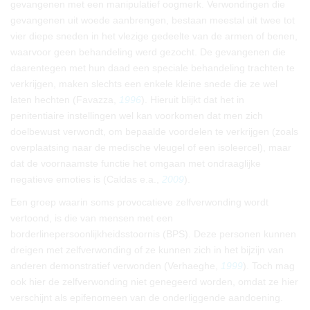
gevangenen met een manipulatief oogmerk. Verwondingen die
gevangenen uit woede aanbrengen, bestaan meestal uit twee tot
vier diepe sneden in het vlezige gedeelte van de armen of benen,
waarvoor geen behandeling werd gezocht. De gevangenen die
daarentegen met hun daad een speciale behandeling trachten te
verkrijgen, maken slechts een enkele kleine snede die ze wel
laten hechten (Favazza,
1996
). Hieruit blijkt dat het in
penitentiaire instellingen wel kan voorkomen dat men zich
doelbewust verwondt, om bepaalde voordelen te verkrijgen (zoals
overplaatsing naar de medische vleugel of een isoleercel), maar
dat de voornaamste functie het omgaan met ondraaglijke
negatieve emoties is (Caldas e.a.,
2009
).
Een groep waarin soms provocatieve zelfverwonding wordt
vertoond, is die van mensen met een
borderlinepersoonlijkheidsstoornis (BPS). Deze personen kunnen
dreigen met zelfverwonding of ze kunnen zich in het bijzijn van
anderen demonstratief verwonden (Verhaeghe,
1999
). Toch mag
ook hier de zelfverwonding niet genegeerd worden, omdat ze hier
verschijnt als epifenomeen van de onderliggende aandoening.