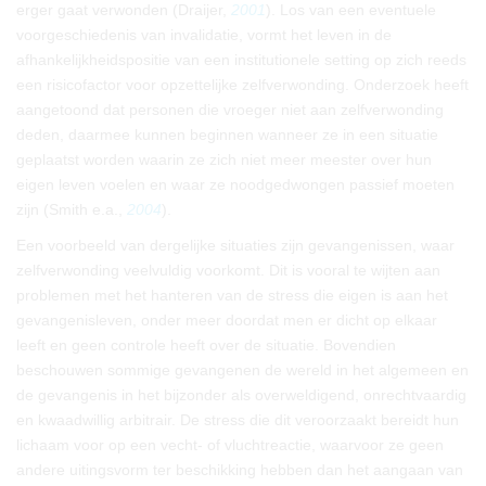
erger gaat verwonden (Draijer,
2001
). Los van een eventuele
voorgeschiedenis van invalidatie, vormt het leven in de
afhankelijkheidspositie van een institutionele setting op zich reeds
een risicofactor voor opzettelijke zelfverwonding. Onderzoek heeft
aangetoond dat personen die vroeger niet aan zelfverwonding
deden, daarmee kunnen beginnen wanneer ze in een situatie
geplaatst worden waarin ze zich niet meer meester over hun
eigen leven voelen en waar ze noodgedwongen passief moeten
zijn (Smith e.a.,
2004
).
Een voorbeeld van dergelijke situaties zijn gevangenissen, waar
zelfverwonding veelvuldig voorkomt. Dit is vooral te wijten aan
problemen met het hanteren van de stress die eigen is aan het
gevangenisleven, onder meer doordat men er dicht op elkaar
leeft en geen controle heeft over de situatie. Bovendien
beschouwen sommige gevangenen de wereld in het algemeen en
de gevangenis in het bijzonder als overweldigend, onrechtvaardig
en kwaadwillig arbitrair. De stress die dit veroorzaakt bereidt hun
lichaam voor op een vecht- of vluchtreactie, waarvoor ze geen
andere uitingsvorm ter beschikking hebben dan het aangaan van