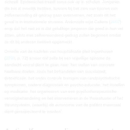
zichzelf. Epidemiciteit treedt soms ook op in scholen. Jongeren
die het al moeilijk hebben, kunnen bij het zien van sporen van
zelfverwonding dit gedrag gaan overnemen, net zoals dit het
geval is in institutionele situaties. Anderzijds wijst Callens (
2007
)
erop dat het niet zo is dat gelukkige jongeren die goed in hun vel
zitten, plots met zelfverwondend gedrag zullen beginnen omdat
ze dit bij anderen hebben opgemerkt.
Omwille van de nadelen van hospitalisatie pleit Ingenhoven
(
1998
, p. 72) ervoor dat zelfs bij een vrijwillige opname de
aandacht vooral dient te gaan naar ‘het stellen van concrete
haalbare doelen, zoals het behandelen van suïcidaliteit,
detoxificatie, het onder controle brengen van randpsychotische
symptomen, nadere diagnostiek en psycho-educatie, het instellen
op medicatie, het organiseren van een psychotherapeutische
vervolgbehandeling en het interveniëren in de thuissituatie of het
steunsysteem, (waarbij) de autonomie van de patiënt maximaal
dient gerespecteerd te worden’.