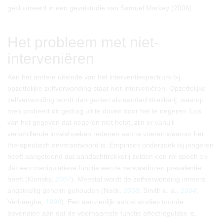
geïllustreerd in een gevalstudie van Samuel Markey (2006).
Het probleem met niet-
interveniëren
Aan het andere uiteinde van het interventiespectrum bij
opzettelijke zelfverwonding staat niet-interveniëren. Opzettelijke
zelfverwonding wordt dan gezien als aandachttrekkerij, waarop
men probeert dit gedrag uit te doven door het te negeren. Los
van het gegeven dat negeren niet helpt, zijn er vanuit
verschillende invalshoeken redenen aan te voeren waarom het
therapeutisch onverantwoord is. Empirisch onderzoek bij jongeren
heeft aangetoond dat aandachttrekkerij zelden een rol speelt en
dat een manipulatieve functie een te verwaarlozen prevalentie
heeft (Klonsky,
2007
). Meestal wordt de zelfverwonding immers
angstvallig geheim gehouden (Nock,
2008
; Smith e. a.,
2004
;
Verhaeghe,
1999
). Een aanzienlijk aantal studies toonde
bovendien aan dat de voornaamste functie affectregulatie is.