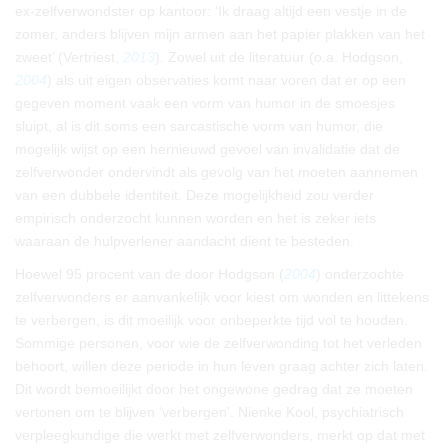
ex-zelfverwondster op kantoor: ‘Ik draag altijd een vestje in de
zomer, anders blijven mijn armen aan het papier plakken van het
zweet’ (Vertriest,
2013
). Zowel uit de literatuur (o.a. Hodgson,
2004
) als uit eigen observaties komt naar voren dat er op een
gegeven moment vaak een vorm van humor in de smoesjes
sluipt, al is dit soms een sarcastische vorm van humor, die
mogelijk wijst op een hernieuwd gevoel van invalidatie dat de
zelfverwonder ondervindt als gevolg van het moeten aannemen
van een dubbele identiteit. Deze mogelijkheid zou verder
empirisch onderzocht kunnen worden en het is zeker iets
waaraan de hulpverlener aandacht dient te besteden.
Hoewel 95 procent van de door Hodgson (
2004
) onderzochte
zelfverwonders er aanvankelijk voor kiest om wonden en littekens
te verbergen, is dit moeilijk voor onbeperkte tijd vol te houden.
Sommige personen, voor wie de zelfverwonding tot het verleden
behoort, willen deze periode in hun leven graag achter zich laten.
Dit wordt bemoeilijkt door het ongewone gedrag dat ze moeten
vertonen om te blijven ‘verbergen’. Nienke Kool, psychiatrisch
verpleegkundige die werkt met zelfverwonders, merkt op dat met