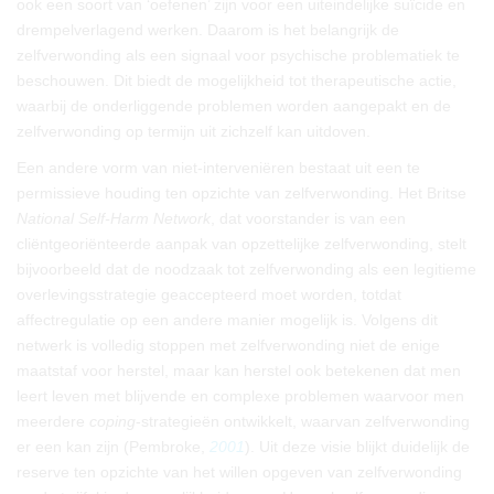
ook een soort van ‘oefenen’ zijn voor een uiteindelijke suïcide en
drempelverlagend werken. Daarom is het belangrijk de
zelfverwonding als een signaal voor psychische problematiek te
beschouwen. Dit biedt de mogelijkheid tot therapeutische actie,
waarbij de onderliggende problemen worden aangepakt en de
zelfverwonding op termijn uit zichzelf kan uitdoven.
Een andere vorm van niet-interveniëren bestaat uit een te
permissieve houding ten opzichte van zelfverwonding. Het Britse
National Self-Harm Network
, dat voorstander is van een
cliëntgeoriënteerde aanpak van opzettelijke zelfverwonding, stelt
bijvoorbeeld dat de noodzaak tot zelfverwonding als een legitieme
overlevingsstrategie geaccepteerd moet worden, totdat
affectregulatie op een andere manier mogelijk is. Volgens dit
netwerk is volledig stoppen met zelfverwonding niet de enige
maatstaf voor herstel, maar kan herstel ook betekenen dat men
leert leven met blijvende en complexe problemen waarvoor men
meerdere
coping
-strategieën ontwikkelt, waarvan zelfverwonding
er een kan zijn (Pembroke,
2001
). Uit deze visie blijkt duidelijk de
reserve ten opzichte van het willen opgeven van zelfverwonding