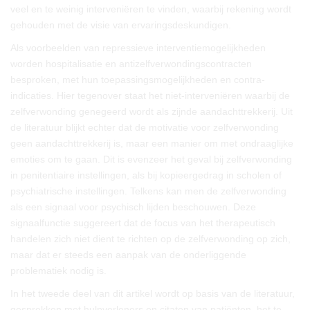
veel en te weinig interveniëren te vinden, waarbij rekening wordt
gehouden met de visie van ervaringsdeskundigen.
Als voorbeelden van repressieve interventiemogelijkheden
worden hospitalisatie en antizelfverwondingscontracten
besproken, met hun toepassingsmogelijkheden en contra-
indicaties. Hier tegenover staat het niet-interveniëren waarbij de
zelfverwonding genegeerd wordt als zijnde aandachttrekkerij. Uit
de literatuur blijkt echter dat de motivatie voor zelfverwonding
geen aandachttrekkerij is, maar een manier om met ondraaglijke
emoties om te gaan. Dit is evenzeer het geval bij zelfverwonding
in penitentiaire instellingen, als bij kopieergedrag in scholen of
psychiatrische instellingen. Telkens kan men de zelfverwonding
als een signaal voor psychisch lijden beschouwen. Deze
signaalfunctie suggereert dat de focus van het therapeutisch
handelen zich niet dient te richten op de zelfverwonding op zich,
maar dat er steeds een aanpak van de onderliggende
problematiek nodig is.
In het tweede deel van dit artikel wordt op basis van de literatuur,
gesprekken met hulpverleners en citaten van patiënten, het te