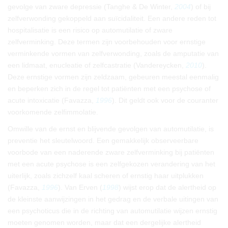
gevolge van zware depressie (Tanghe & De Winter,
2004
) of bij
zelfverwonding gekoppeld aan suïcidaliteit. Een andere reden tot
hospitalisatie is een risico op automutilatie of zware
zelfverminking. Deze termen zijn voorbehouden voor ernstige
verminkende vormen van zelfverwonding, zoals de amputatie van
een lidmaat, enucleatie of zelfcastratie (Vandereycken,
2010
).
Deze ernstige vormen zijn zeldzaam, gebeuren meestal eenmalig
en beperken zich in de regel tot patiënten met een psychose of
acute intoxicatie (Favazza,
1996
). Dit geldt ook voor de couranter
voorkomende zelfimmolatie.
Omwille van de ernst en blijvende gevolgen van automutilatie, is
preventie het sleutelwoord. Een gemakkelijk observeerbare
voorbode van een naderende zware zelfverminking bij patiënten
met een acute psychose is een zelfgekozen verandering van het
uiterlijk, zoals zichzelf kaal scheren of ernstig haar uitplukken
(Favazza,
1996
). Van Erven (
1998
) wijst erop dat de alertheid op
de kleinste aanwijzingen in het gedrag en de verbale uitingen van
een psychoticus die in de richting van automutilatie wijzen ernstig
moeten genomen worden, maar dat een dergelijke alertheid