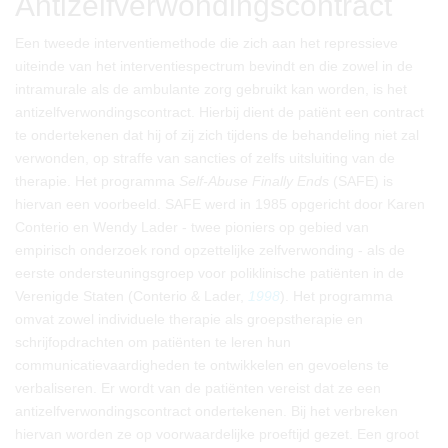
Antizelfverwondingscontract
Een tweede interventiemethode die zich aan het repressieve
uiteinde van het interventiespectrum bevindt en die zowel in de
intramurale als de ambulante zorg gebruikt kan worden, is het
antizelfverwondingscontract. Hierbij dient de patiënt een contract
te ondertekenen dat hij of zij zich tijdens de behandeling niet zal
verwonden, op straffe van sancties of zelfs uitsluiting van de
therapie. Het programma
Self-Abuse Finally Ends
(SAFE) is
hiervan een voorbeeld. SAFE werd in 1985 opgericht door Karen
Conterio en Wendy Lader - twee pioniers op gebied van
empirisch onderzoek rond opzettelijke zelfverwonding - als de
eerste ondersteuningsgroep voor poliklinische patiënten in de
Verenigde Staten (Conterio & Lader,
1998
). Het programma
omvat zowel individuele therapie als groepstherapie en
schrijfopdrachten om patiënten te leren hun
communicatievaardigheden te ontwikkelen en gevoelens te
verbaliseren. Er wordt van de patiënten vereist dat ze een
antizelfverwondingscontract ondertekenen. Bij het verbreken
hiervan worden ze op voorwaardelijke proeftijd gezet. Een groot