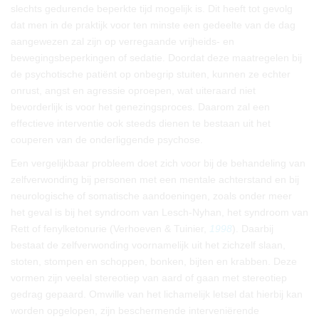
slechts gedurende beperkte tijd mogelijk is. Dit heeft tot gevolg
dat men in de praktijk voor ten minste een gedeelte van de dag
aangewezen zal zijn op verregaande vrijheids- en
bewegingsbeperkingen of sedatie. Doordat deze maatregelen bij
de psychotische patiënt op onbegrip stuiten, kunnen ze echter
onrust, angst en agressie oproepen, wat uiteraard niet
bevorderlijk is voor het genezingsproces. Daarom zal een
effectieve interventie ook steeds dienen te bestaan uit het
couperen van de onderliggende psychose.
Een vergelijkbaar probleem doet zich voor bij de behandeling van
zelfverwonding bij personen met een mentale achterstand en bij
neurologische of somatische aandoeningen, zoals onder meer
het geval is bij het syndroom van Lesch-Nyhan, het syndroom van
Rett of fenylketonurie (Verhoeven & Tuinier,
1998
). Daarbij
bestaat de zelfverwonding voornamelijk uit het zichzelf slaan,
stoten, stompen en schoppen, bonken, bijten en krabben. Deze
vormen zijn veelal stereotiep van aard of gaan met stereotiep
gedrag gepaard. Omwille van het lichamelijk letsel dat hierbij kan
worden opgelopen, zijn beschermende interveniërende