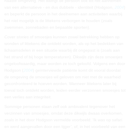
naaste omgeving. Het dwingt de persoon ook tot het aannemen
van een alternatieve - en dus dubbele - identiteit (Hodgson,
2004
)
en beperkt de persoon in het deelnemen aan activiteiten waarbij
het niet mogelijk is de littekens verborgen te houden (zoals
zwemmen, zonnebaden en bepaalde sporten).
Cover stories
of smoesjes kunnen zowel betrekking hebben op
wonden of littekens die ontdekt worden, als op het bedekken van
lichaamsdelen in een situatie waarbij dit ongepast is (zoals aan
het strand of bij hoge temperaturen). Dikwijls zijn deze smoesjes
ongeloofwaardig, maar worden ze toch geloofd. Volgens een door
Hodgson (
2004
) geïnterviewde patiënte komt dit vooral doordat
de omgeving de smoesjes wil geloven om niet met de waarheid
geconfronteerd te hoeven worden. Wanneer littekens later bij
toeval toch ontdekt worden, leiden eerder verzonnen smoesjes tot
een verlies aan integriteit.
Sommige personen staan zelf ook ambivalent tegenover het
verzinnen van smoesjes, omdat deze dikwijls dwaas overkomen,
zoals in het door Hodgson vermelde voorbeeld: ‘Ik was op safari
en werd aangevallen door een tijger’, of, in het voorbeeld van een