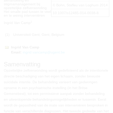
Behandeling en
stigmamanagement bij
© Bohn, Stafleu van Loghum 2014
opzettelijke zelfverwonding
Het smalle pad tussen te veel
10.1007/s12485-014-0038-8
en te weinig interveniëren
1
Ingrid Van Camp
(1)
Universiteit Gent, Gent, Belgium
Ingrid
Van
Camp
Email:
ingrid.vancamp@ugent.be
Samenvatting
Opzettelijke zelfverwonding wordt gedefinieerd als de intentionele
directe beschadiging van het eigen lichaam, zonder bewuste
suïcidale intentie. De behandeling varieert van gedwongen
opname in een psychiatrische instelling (in het Britse
Gemenebest), tot een permissieve aanpak zonder behandeling
en uiteenlopende behandelingsmogelijkheden er tussenin. Eerst
wordt de gepastheid van de mate van interveniëren besproken in
functie van verschillende diagnosen. Het tweede gedeelte van het