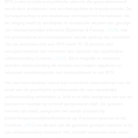
BPS is een complexe psychische stoornis die gekarakteriseerd
wordt door problemen met emotieregulatie en impulscontrole. De
kerneigenschap is een kwetsbaar vermogen tot mentalisatie, die
de neiging heeft te verdwijnen in stressvolle situaties ten gevolge
van interpersoonlijke interactie (Bateman & Fonagy,
2010
), wat
het provocatieve en onaangepaste sociale gedrag kan verklaren.
Van de personen met een BPS heeft 70-75 procent een
voorgeschiedenis van minstens één episode van opzettelijke
zelfverwonding (Linehan,
2002
). Dit is mogelijk te verklaren
doordat zelfverwonding de emoties kan helpen reguleren en
adequate emotieregulatie een kernprobleem is van BPS.
Het niet-interveniëren vanuit een onterecht minimaliseren van de
ernst van de psychische problematiek die aan opzettelijke
zelfverwonding verbonden is, leidt er in elke doelgroep toe dat de
persoon in kwestie op zichzelf aangewezen blijft. De gevaren
hiervan zijn reëel, aangezien het aantal suïciden bij
borderlinepersoonlijkheidsstoornis op 9 procent geschat wordt
(Linehan,
2002
) en dit een van de grootste groepen mensen is bij
wie zelfverwonding voorkomt. Het zichzelf verwonden kan soms