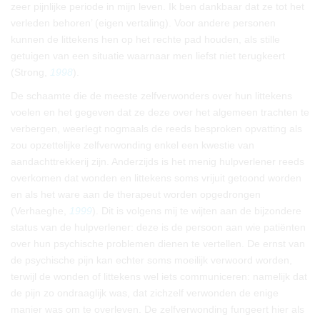
zeer pijnlijke periode in mijn leven. Ik ben dankbaar dat ze tot het
verleden behoren’ (eigen vertaling). Voor andere personen
kunnen de littekens hen op het rechte pad houden, als stille
getuigen van een situatie waarnaar men liefst niet terugkeert
(Strong,
1998
).
De schaamte die de meeste zelfverwonders over hun littekens
voelen en het gegeven dat ze deze over het algemeen trachten te
verbergen, weerlegt nogmaals de reeds besproken opvatting als
zou opzettelijke zelfverwonding enkel een kwestie van
aandachttrekkerij zijn. Anderzijds is het menig hulpverlener reeds
overkomen dat wonden en littekens soms vrijuit getoond worden
en als het ware aan de therapeut worden opgedrongen
(Verhaeghe,
1999
). Dit is volgens mij te wijten aan de bijzondere
status van de hulpverlener: deze is de persoon aan wie patiënten
over hun psychische problemen dienen te vertellen. De ernst van
de psychische pijn kan echter soms moeilijk verwoord worden,
terwijl de wonden of littekens wel iets communiceren: namelijk dat
de pijn zo ondraaglijk was, dat zichzelf verwonden de enige
manier was om te overleven. De zelfverwonding fungeert hier als