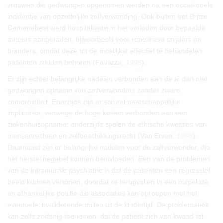
vrouwen die gedwongen opgenomen werden na een occasionele
incidentie van opzettelijke zelfverwonding. Ook buiten het Britse
Gemenebest werd hospitalisatie in het verleden door bepaalde
auteurs aangeraden, bijvoorbeeld voor repetitieve snijders en
branders, omdat deze tot de moeilijkst effectief te behandelen
patiënten zouden behoren (Favazza,
1996
).
Er zijn echter belangrijke nadelen verbonden aan de al dan niet
gedwongen opname van zelfverwonders zonder zware
comorbiditeit. Enerzijds zijn er sociaalmaatschappelijke
implicaties, vanwege de hoge kosten verbonden aan een
ziekenhuisopname; anderzijds spelen de ethische kwesties van
mensenrechten en zelfbeschikkingsrecht (Van Erven,
1998
).
Daarnaast zijn er belangrijke nadelen voor de zelfverwonder, die
het herstel negatief kunnen beïnvloeden. Een van de problemen
van de intramurale psychiatrie is dat de patiënten een regressief
beeld kunnen vertonen, doordat ze terugvallen in een hulpeloze
en afhankelijke positie die associaties kan oproepen met het
eventuele invaliderende milieu uit de kindertijd. De problematiek
kan zelfs zodanig toenemen, dat de patiënt zich van kwaad tot