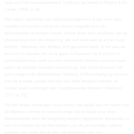
‘taal voor het onuitspreekbare’ (Lefèvre, geciteerd in Broers & De
Lange, 1998, p. 6).
Mijn eigen opvatting over stigmamanagement is dat men open
wonden en korsten het beste zoveel mogelijk voor de
buitenwereld verborgen houdt, omdat deze zeer zichtbaar zijn en
choquerend voor de omgeving, die niet weet wat ze ervan moet
denken. Wanneer een litteken zich gevormd heeft, is het aan de
persoon in kwestie om na te gaan in hoeverre hij of zij zich er
comfortabel mee voelt om met onbedekte littekens rond te lopen -
wat in de praktijk meestal neerkomt op: met korte mouwen. Dit
komt volgens de Nederlandse Stichting Zelfbeschadiging overeen
met de praktijk, omdat mensen die witte littekens hebben ze
minder vaak verbergen dan ‘roodgloeiende littekens’ (Vertriest,
2013
, p. 62).
Dit niet langer verbergen staat echter niet gelijk aan het tonen van
de littekens, omdat er meestal enige tijd verloopt voor deze
daadwerkelijk door de omgeving worden opgemerkt. Bovendien is
het een kwestie die tot het domein van de persoonlijke vrijheid
behoort, net zoals het al dan niet bedekken van een