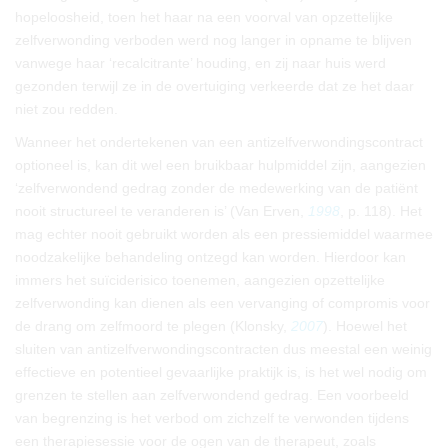
hopeloosheid, toen het haar na een voorval van opzettelijke
zelfverwonding verboden werd nog langer in opname te blijven
vanwege haar ‘recalcitrante’ houding, en zij naar huis werd
gezonden terwijl ze in de overtuiging verkeerde dat ze het daar
niet zou redden.
Wanneer het ondertekenen van een antizelfverwondingscontract
optioneel is, kan dit wel een bruikbaar hulpmiddel zijn, aangezien
‘zelfverwondend gedrag zonder de medewerking van de patiënt
nooit structureel te veranderen is’ (Van Erven,
1998
, p. 118). Het
mag echter nooit gebruikt worden als een pressiemiddel waarmee
noodzakelijke behandeling ontzegd kan worden. Hierdoor kan
immers het suïciderisico toenemen, aangezien opzettelijke
zelfverwonding kan dienen als een vervanging of compromis voor
de drang om zelfmoord te plegen (Klonsky,
2007
). Hoewel het
sluiten van antizelfverwondingscontracten dus meestal een weinig
effectieve en potentieel gevaarlijke praktijk is, is het wel nodig om
grenzen te stellen aan zelfverwondend gedrag. Een voorbeeld
van begrenzing is het verbod om zichzelf te verwonden tijdens
een therapiesessie voor de ogen van de therapeut, zoals