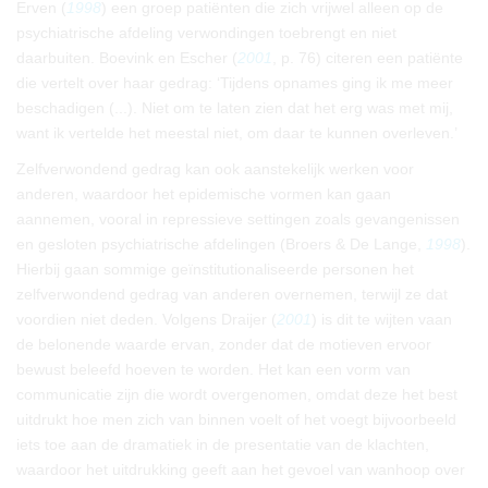
Erven (
1998
) een groep patiënten die zich vrijwel alleen op de
psychiatrische afdeling verwondingen toebrengt en niet
daarbuiten. Boevink en Escher (
2001
, p. 76) citeren een patiënte
die vertelt over haar gedrag: ‘Tijdens opnames ging ik me meer
beschadigen (...). Niet om te laten zien dat het erg was met mij,
want ik vertelde het meestal niet, om daar te kunnen overleven.’
Zelfverwondend gedrag kan ook aanstekelijk werken voor
anderen, waardoor het epidemische vormen kan gaan
aannemen, vooral in repressieve settingen zoals gevangenissen
en gesloten psychiatrische afdelingen (Broers & De Lange,
1998
).
Hierbij gaan sommige geïnstitutionaliseerde personen het
zelfverwondend gedrag van anderen overnemen, terwijl ze dat
voordien niet deden. Volgens Draijer (
2001
) is dit te wijten vaan
de belonende waarde ervan, zonder dat de motieven ervoor
bewust beleefd hoeven te worden. Het kan een vorm van
communicatie zijn die wordt overgenomen, omdat deze het best
uitdrukt hoe men zich van binnen voelt of het voegt bijvoorbeeld
iets toe aan de dramatiek in de presentatie van de klachten,
waardoor het uitdrukking geeft aan het gevoel van wanhoop over