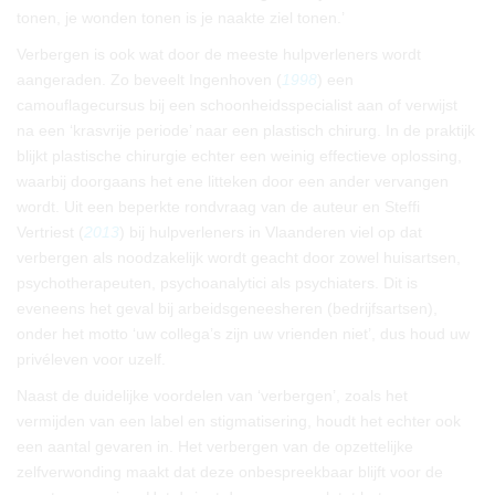
tonen, je wonden tonen is je naakte ziel tonen.’
Verbergen is ook wat door de meeste hulpverleners wordt
aangeraden. Zo beveelt Ingenhoven (
1998
) een
camouflagecursus bij een schoonheidsspecialist aan of verwijst
na een ‘krasvrije periode’ naar een plastisch chirurg. In de praktijk
blijkt plastische chirurgie echter een weinig effectieve oplossing,
waarbij doorgaans het ene litteken door een ander vervangen
wordt. Uit een beperkte rondvraag van de auteur en Steffi
Vertriest (
2013
) bij hulpverleners in Vlaanderen viel op dat
verbergen als noodzakelijk wordt geacht door zowel huisartsen,
psychotherapeuten, psychoanalytici als psychiaters. Dit is
eveneens het geval bij arbeidsgeneesheren (bedrijfsartsen),
onder het motto ‘uw collega’s zijn uw vrienden niet’, dus houd uw
privéleven voor uzelf.
Naast de duidelijke voordelen van ‘verbergen’, zoals het
vermijden van een label en stigmatisering, houdt het echter ook
een aantal gevaren in. Het verbergen van de opzettelijke
zelfverwonding maakt dat deze onbespreekbaar blijft voor de