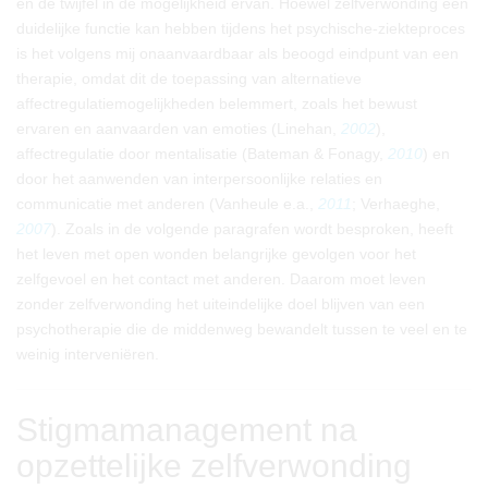
en de twijfel in de mogelijkheid ervan. Hoewel zelfverwonding een
duidelijke functie kan hebben tijdens het psychische-ziekteproces
is het volgens mij onaanvaardbaar als beoogd eindpunt van een
therapie, omdat dit de toepassing van alternatieve
affectregulatiemogelijkheden belemmert, zoals het bewust
ervaren en aanvaarden van emoties (Linehan,
2002
),
affectregulatie door mentalisatie (Bateman & Fonagy,
2010
) en
door het aanwenden van interpersoonlijke relaties en
communicatie met anderen (Vanheule e.a.,
2011
; Verhaeghe,
2007
). Zoals in de volgende paragrafen wordt besproken, heeft
het leven met open wonden belangrijke gevolgen voor het
zelfgevoel en het contact met anderen. Daarom moet leven
zonder zelfverwonding het uiteindelijke doel blijven van een
psychotherapie die de middenweg bewandelt tussen te veel en te
weinig interveniëren.
Stigmamanagement na
opzettelijke zelfverwonding