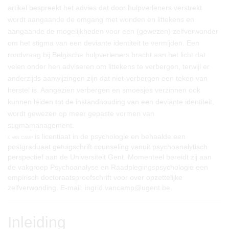
artikel bespreekt het advies dat door hulpverleners verstrekt
wordt aangaande de omgang met wonden en littekens en
aangaande de mogelijkheden voor een (gewezen) zelfverwonder
om het stigma van een deviante identiteit te vermijden. Een
rondvraag bij Belgische hulpverleners bracht aan het licht dat
velen onder hen adviseren om littekens te verbergen, terwijl er
anderzijds aanwijzingen zijn dat niet-verbergen een teken van
herstel is. Aangezien verbergen en smoesjes verzinnen ook
kunnen leiden tot de instandhouding van een deviante identiteit,
wordt gewezen op meer gepaste vormen van
stigmamanagement.
is licentiaat in de psychologie en behaalde een
i. van camp
postgraduaat getuigschrift counseling vanuit psychoanalytisch
perspectief aan de Universiteit Gent. Momenteel bereidt zij aan
de vakgroep Psychoanalyse en Raadplegingspsychologie een
empirisch doctoraatsproefschrift voor over opzettelijke
zelfverwonding. E-mail: ingrid.vancamp@ugent.be.
Inleiding