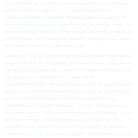
korte mouwen durven lopen voor veel patiënten een belangrijke
stap in het herstel is (Kool,
2011
). Ook de Nederlandse
patiëntenvereniging Landelijke Stichting Zelfbeschadiging (LSZ;
zie
www.zelfbeschadiging.nl
) geeft aan dat de meeste, zowel
Nederlandse als Belgische, zelfverwonders waarmee de stichting
in contact komt aanvankelijk hun wonden verbergen, maar later
eventueel leren er meer open over te zijn.
Mensen die nog aan zelfverwonding doen verbergen de littekens
vaak, terwijl mensen die gestopt zijn erover kunnen praten en ze
niet meer zo snel verbergen. Uit een e-mailinterview met de LSZ
van de auteur en Vertriest (
2013
) bleek dat de
ervaringsdeskundigen die deze stichting leiden dit dapper vinden.
Wanneer de zelfverwonding uiteindelijk onthuld wordt doordat de
persoon erover vertelt tegen familie of goede vrienden en
geleidelijk aan stopt met ‘verbergen’, gaat dit vaak gepaard met
het geven van een verklaring of verantwoording (Hodgson,
2004
),
om verdere vragen vanuit de omgeving in de mate van het
mogelijke te counteren. Als antwoord op mogelijke vragen stelt
Levenkron (
1998
, p. 242) voor te zeggen: ‘Dit zijn littekens uit een