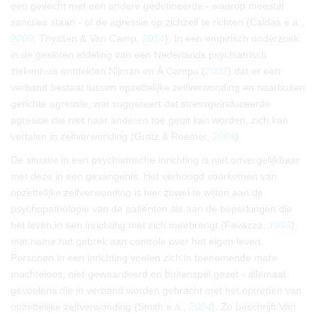
een gevecht met een andere gedetineerde - waarop meestal
sancties staan - of de agressie op zichzelf te richten (Caldas e.a.,
2009
; Thyssen & Van Camp,
2014
). In een empirisch onderzoek
in de gesloten afdeling van een Nederlands psychiatrisch
ziekenhuis ontdekten Nijman en À Campo (
2002
) dat er een
verband bestaat tussen opzettelijke zelfverwonding en naarbuiten
gerichte agressie, wat suggereert dat stressgeïnduceerde
agressie die niet naar anderen toe geuit kan worden, zich kan
vertalen in zelfverwonding (Gratz & Roemer,
2004
).
De situatie in een psychiatrische inrichting is niet onvergelijkbaar
met deze in een gevangenis. Het verhoogd voorkomen van
opzettelijke zelfverwonding is hier zowel te wijten aan de
psychopathologie van de patiënten als aan de beperkingen die
het leven in een inrichting met zich meebrengt (Favazza,
1996
);
met name het gebrek aan controle over het eigen leven.
Personen in een inrichting voelen zich in toenemende mate
machteloos, niet-gewaardeerd en buitenspel gezet - allemaal
gevoelens die in verband worden gebracht met het optreden van
opzettelijke zelfverwonding (Smith e.a.,
2004
). Zo beschrijft Van