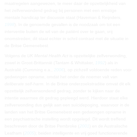
maatregelen aangewezen, te meer daar de opzettelijkheid van
het zelfverwondend gedrag bij personen met een ernstige
mentale handicap ter discussie staat (Haveman & Reijnders,
1998
). In de genoemde gevallen is de noodzaak om tot een
interventie buiten de wil van de patiënt over te gaan, vrij
onomstreden; dit staat echter in schril contrast met de situatie in
de Britse Gemenebest.
Volgens de
UK Mental Health Act
is opzettelijke zelfverwonding,
zowel in Groot-Brittannië (Tantam & Whittaker,
1992
) als in
Australië (Cumming e.a.,
2006
), op zichzelf voldoende reden voor
gedwongen opname, omdat het onder de noemer valt van
deliberate self-harm
. In de Britse onderzoekstraditie omvat dit elk
opzettelijk zelfverwondend gedrag, zonder te kijken naar de
intentie waarmee dit gedrag gepleegd werd. Hierdoor staat elke
zelfverwonding dus gelijk aan een suïcidepoging, waarvoor in de
landen van het Britse Gemenebest een gedwongen opname in
een psychiatrische instelling wordt opgelegd. Dit wordt treffend
beschreven door de Britse Pembroke (
2001
) en de Australische
Leatham (
2005
); beiden intelligente en vrij goed functionerende