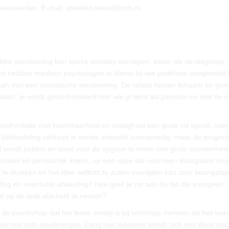
 Leeuwarden. E-mail: annelies.kwast@znb.nl.
lijke aandoening kan sterke emoties oproepen, zeker als de diagnose
izen hebben medisch psychologen in dienst bij wie patiënten aangemeld
an met een somatische aandoening. De relatie tussen lichaam en gees
nbaart; je wordt geconfronteerd met wie je bent als persoon en met de i
onfrontatie met kwetsbaarheid en eindigheid een grote rol speelt, namel
behandeling verloopt in eerste instantie voorspoedig, maar de prognos
 wordt patiënt en staat voor de opgave te leven met grote onzekerhei
actueel en persoonlijk intens, op een wijze die voorheen doorgaans on
 te drukken en het idee wellicht te zullen overlijden kan zeer beangstige
ing en eventuele aftakeling? Hoe geef je zin aan de tijd die voorgoed
eid op de taak afscheid te nemen?
n de boodschap dat het leven eindig is bij sommige mensen als het war
roei met zich meebrengen. Lang niet iedereen wendt zich met deze vrag