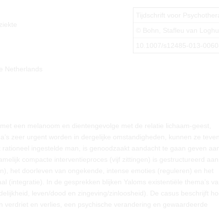
Tijdschrift voor Psychother
ziekte
© Bohn, Stafleu van Logh
10.1007/s12485-013-0060
e Netherlands
 met een melanoom en dientengevolge met de relatie lichaam-geest,
ma’s zeer urgent worden in dergelijke omstandigheden, kunnen ze teve
jk rationeel ingestelde man, is genoodzaakt aandacht te gaan geven aan
lijk compacte interventieproces (vijf zittingen) is gestructureerd aan
ren), het doorleven van ongekende, intense emoties (reguleren) en het
 (integratie). In de gesprekken blijken Yaloms existentiële thema’s va
elijkheid, leven/dood en zingeving/zinloosheid). De casus beschrijft h
an verdriet en verlies, een psychische verandering en gewaardeerde