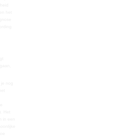
kheid
en het
agnose
ording
gt
 gaan,
 je nog
het
je
). Het
n in een
oonlijke
toe