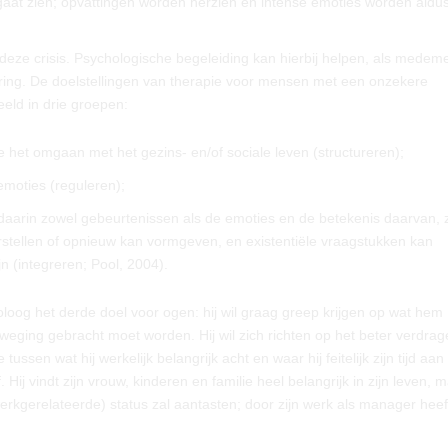
gaat zien; opvattingen worden herzien en intense emoties worden aldu
e crisis. Psychologische begeleiding kan hierbij helpen, als medeme
arring. De doelstellingen van therapie voor mensen met een onzekere
ld in drie groepen:
e het omgaan met het gezins- en/of sociale leven (structureren);
moties (reguleren);
daarin zowel gebeurtenissen als de emoties en de betekenis daarvan, 
rstellen of opnieuw kan vormgeven, en existentiële vraagstukken kan
n (integreren; Pool, 2004).
loog het derde doel voor ogen: hij wil graag greep krijgen op wat hem
weging gebracht moet worden. Hij wil zich richten op het beter verdra
en wat hij werkelijk belangrijk acht en waar hij feitelijk zijn tijd aan
 Hij vindt zijn vrouw, kinderen en familie heel belangrijk in zijn leven, m
erkgerelateerde) status zal aantasten; door zijn werk als manager heeft