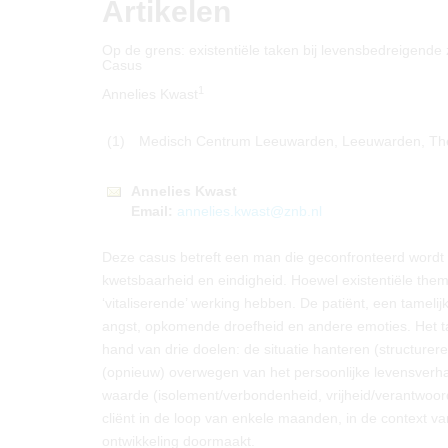
Artikelen
Op de grens: existentiële taken bij levensbedreigende 
Casus
1
Annelies Kwast
(1)
Medisch Centrum Leeuwarden, Leeuwarden, Th
Annelies
Kwast
Email:
annelies.kwast@znb.nl
Deze casus betreft een man die geconfronteerd wordt
kwetsbaarheid en eindigheid. Hoewel existentiële the
‘vitaliserende’ werking hebben. De patiënt, een tameli
angst, opkomende droefheid en andere emoties. Het tame
hand van drie doelen: de situatie hanteren (structure
(opnieuw) overwegen van het persoonlijke levensverhaal
waarde (isolement/verbondenheid, vrijheid/verantwoord
cliënt in de loop van enkele maanden, in de context v
ontwikkeling doormaakt.