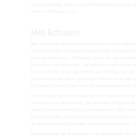
een psycholoog. Maar soms wil iemand wel graag in ge
doseren (Takens,
2001
).
Het lichaam
Niet alleen het verstoorde functioneren van het eigen
cliënten met een somatische aandoening. De betekenis
persoon tot persoon. Weliswaar staan we niet voortdure
uitdrukken van behoeften, het handelen naar wat we w
daarin wel een rol en dat merken we wanneer we ziek wo
zowel subject als object; je bént je lichaam en je hébt 
het lichaam aan de hand is en de kwetsbaarheid van 
Maarten (46) heeft sinds twee jaar een moedervlek op 
verwijzen voor verwijdering. De plastisch chirurg wil b
verband met verdenking op een melanoom. Deze verdenki
geïndiceerd zijn, wel zal met regelmaat oncologische co
de toekomst blijft bij Maarten op de voorgrond staan. 
De eerste keer dat ik Maarten in de wachtkamer zie, i