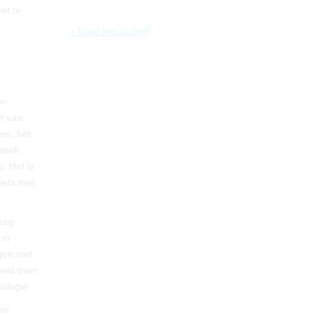
et te
« Naar het archief
or
t van
es, het
peelt
. Het is
iets met
rurg
 in
gen niet
heid over
ologie.
en