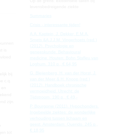
Op de grens: existentiële taken bij
levensbedreigende ziekte
Summaries
Crisis - interessante tijden!
A.A. Kaptein, J. Dekker, E.M.A.
Smets &A.J.J.M. Vingerhoets (red.)
 kunnen
(2012). Psychologie en
t is
geneeskunde. Behavioural
nvloed
medicine. Houten: Bohn Stafleu van
Loghum. 310 p., € 64,95
G. Bleijenberg, H. van der Horst, J.
ijk bij
van der Meer & H. Knoop (red.)
e c.q.
(2012). Handboek chronische
d en
vermoeidheid. Utrecht: de
gekend
Tijdstroom. 190 p., € 49,-
nd zijn.
P. Bourgonje (2011). Hypochonders.
Ingebeelde ziektes: de wonderlijke
verhouding tussen lichaam en
geest. Amsterdam: Querido. 245 p.,
e
€ 18,95
en tot