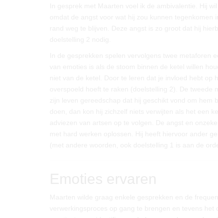
In gesprek met Maarten voel ik de ambivalentie. Hij wil
omdat de angst voor wat hij zou kunnen tegenkomen inten
rand weg te blijven. Deze angst is zo groot dat hij hier
doelstelling 2 nodig.
In de gesprekken spelen vervolgens twee metaforen een
van emoties is als de stoom binnen de ketel willen houd
niet van de ketel. Door te leren dat je invloed hebt op 
overspoeld hoeft te raken (doelstelling 2). De tweede 
zijn leven gereedschap dat hij geschikt vond om hem b
doen, dan kon hij zichzelf niets verwijten als het een 
adviezen van artsen op te volgen. De angst en onzekerhei
met hard werken oplossen. Hij heeft hiervoor ander ge
(met andere woorden, ook doelstelling 1 is aan de ord
Emoties ervaren
Maarten wilde graag enkele gesprekken en de frequen
verwerkingsproces op gang te brengen en tevens het co