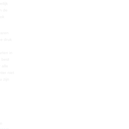
ilijk
an de
ook
varen
de druk
rten in
 best
 alle
hter niet
 zijn
jn