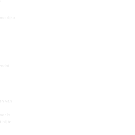
s
nselijke
zodat
gen van
aar is
 hij te