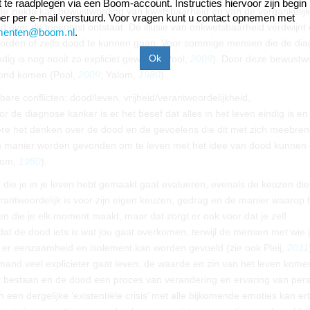
ift te raadplegen via een Boom-account. Instructies hiervoor zijn begin
 de ziekte kan bewustwording van kwetsbaarheid en van de vergankelij
r per e-mail verstuurd. Voor vragen kunt u contact opnemen met
 over de toekomst ontstaat. De illusie van onkwetsbaarheid verdwijnt 
menten@boom.nl
.
 worden of zelfs dood te kunnen gaan. Voor sommige mensen die de di
dig is nog nooit zo expliciet geweest (Pool,
2009
). Door deze bewustw
rond komen (Pool,
2009
; Yalom,
1980
).
bare conflicten: dood/leven, vrijheid/verantwoordelijkheid,
 de diagnose kanker is er het besef dat alles in het leven eindig is en
re het denken over de dood en de gevoelens die dit met zich meebren
en manier worden gevonden om te leven met het idee van dood kunnen
lom,
1980
).
die je in je leven hebt gemaakt gaat evalueren, evenals de keuzen die
erantwoordelijk is voor zijn eigen keuzen, gedrag en de manier waarop 
euzen die je elk moment maakt, maar dat zorgt er ook voor dat je zelf
dat de dood iets is wat jou gaat overkomen, terwijl de mensen met wie 
 er eenzaamheid en isolement kan worden gevoeld (zie ook Pleij,
2011
mand veel explicieter gaat leven: de waarde en zin van het leven kome
et bestaan en de dood een proces van verandering en ervaring van pers
n een dergelijke ‘existentiële crisis’ met alle bijkomende emoties kan er