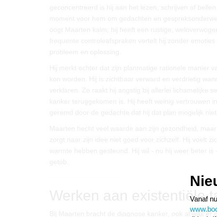
geconcentreerd is hij aan het lezen, schrijven of bellen
moment voor hem om gedachten en gespreksonderwerp
oogt Maarten kalm; hij heeft een rustige, weloverwog
frequente controleafspraken vertelt hij zonder emoties
probleem en oplossing.
Hij merkt echter dat zijn planmatige rationele manier 
kon worden. Hij is zichtbaar verward en verdrietig wann
verklaren. Zo raakt hij angstig bij allerlei lichamelijke 
kanker teruggekomen is. Hij heeft weinig vertrouwen i
geremd door de gedachte dat hij dat plan mogelijk niet
Maarten hecht veel waarde aan zijn gezondheid, maar 
zorgt naar zijn idee niet goed voor zichzelf. Hij voelt
warmte hebben gesteund. Hij wil - nu hij weer beter is
getob.
Nie
Werken aan existentiële 
Vanaf nu
www.boom
Bij Maarten bracht de diagnose kanker, ook al was er 