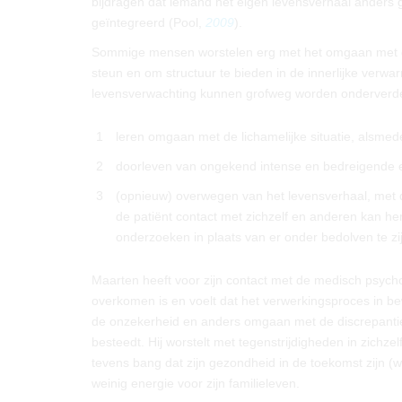
bijdragen dat iemand het eigen levensverhaal anders 
geïntegreerd (Pool,
2009
).
Sommige mensen worstelen erg met het omgaan met dez
steun en om structuur te bieden in de innerlijke verw
levensverwachting kunnen grofweg worden onderverdee
1
leren omgaan met de lichamelijke situatie, alsmed
2
doorleven van ongekend intense en bedreigende e
3
(opnieuw) overwegen van het levensverhaal, met 
de patiënt contact met zichzelf en anderen kan he
onderzoeken in plaats van er onder bedolven te zij
Maarten heeft voor zijn contact met de medisch psycho
overkomen is en voelt dat het verwerkingsproces in be
de onzekerheid en anders omgaan met de discrepantie tuss
besteedt. Hij worstelt met tegenstrijdigheden in zichzelf.
tevens bang dat zijn gezondheid in de toekomst zijn (w
weinig energie voor zijn familieleven.