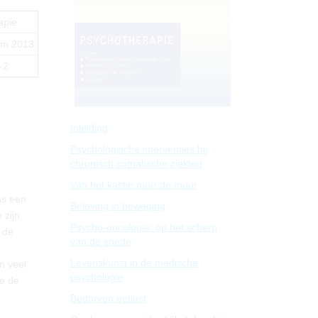
apie
um 2013
-2
Inleiding
Psychologische interventies bij
chronisch somatische ziekten
Van het kastje naar de muur
ns een
Beleving in beweging
 zijn
Psycho-oncologie: op het scherp
 de
van de snede
Levenskunst in de medische
n veel
psychologie
oe de
Bedorven eetlust