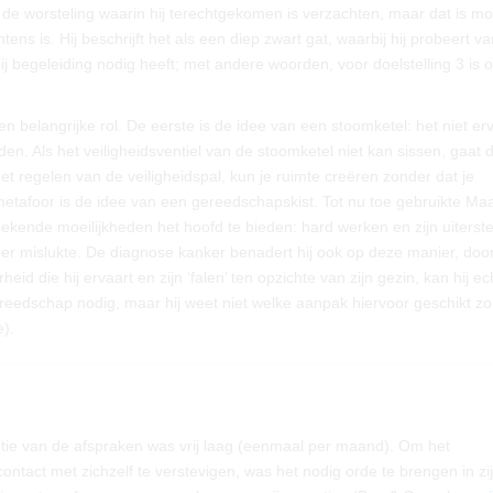
 de worsteling waarin hij terechtgekomen is verzachten, maar dat is moe
s is. Hij beschrijft het als een diep zwart gat, waarbij hij probeert v
bij begeleiding nodig heeft; met andere woorden, voor doelstelling 3 is 
 belangrijke rol. De eerste is de idee van een stoomketel: het niet er
en. Als het veiligheidsventiel van de stoomketel niet kan sissen, gaat 
het regelen van de veiligheidspal, kun je ruimte creëren zonder dat je
metafoor is de idee van een gereedschapskist. Tot nu toe gebruikte Maa
ekende moeilijkheden het hoofd te bieden: hard werken en zijn uiterste
keer mislukte. De diagnose kanker benadert hij ook op deze manier, door
d die hij ervaart en zijn ‘falen’ ten opzichte van zijn gezin, kan hij ec
reedschap nodig, maar hij weet niet welke aanpak hiervoor geschikt zou
e).
tie van de afspraken was vrij laag (eenmaal per maand). Om het
ntact met zichzelf te verstevigen, was het nodig orde te brengen in zi