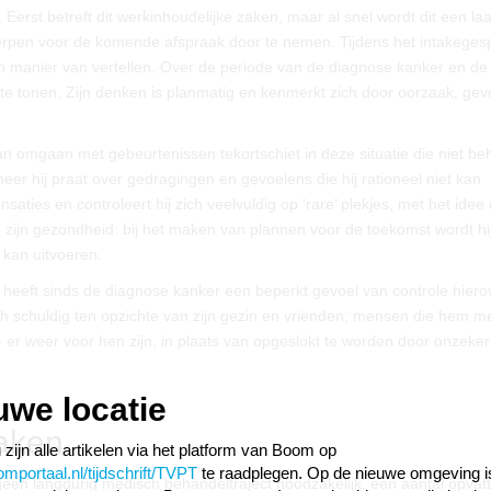
. Eerst betreft dit werkinhoudelijke zaken, maar al snel wordt dit een laa
en voor de komende afspraak door te nemen. Tijdens het intakeges
en manier van vertellen. Over de periode van de diagnose kanker en de
 te tonen. Zijn denken is planmatig en kenmerkt zich door oorzaak, gev
van omgaan met gebeurtenissen tekortschiet in deze situatie die niet be
eer hij praat over gedragingen en gevoelens die hij rationeel niet kan
sensaties en controleert hij zich veelvuldig op ‘rare’ plekjes, met het idee
n zijn gezondheid: bij het maken van plannen voor de toekomst wordt hi
 kan uitvoeren.
heeft sinds de diagnose kanker een beperkt gevoel van controle hiero
 zich schuldig ten opzichte van zijn gezin en vrienden; mensen die hem m
 - er weer voor hen zijn, in plaats van opgeslokt te worden door onzeke
uwe locatie
taken
 zijn alle artikelen via het platform van Boom op
portaal.nl/tijdschrift/TVPT
te raadplegen. Op de nieuwe omgeving i
geen langdurig medisch behandeltraject noodzakelijk, een aantal opvat