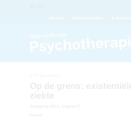
Home
Archief
Abonnementen
E-learnin
Vorige pagina
Op de grens: existentië
ziekte
Jaargang 2013, uitgave 5
Casus