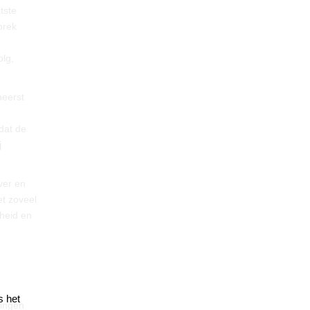
tste
prek
olg,
heerst
 dat de
j
ver en
et zoveel
rheid en
s het
tingen