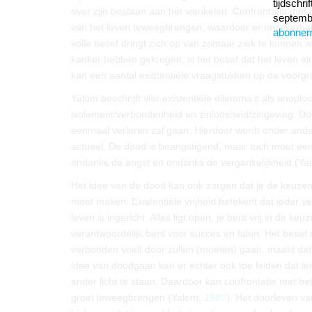
tijdschr
over zijn bestaan aan het wankelen. Confrontatie met
septembe
van het leven teweegbrengen, waardoor er onzekerheid
abonne
volle besef dringt zich op van zomaar ziek te kunnen
kanker hebben gekregen, is het besef dat het leven ein
kan een aantal existentiële vraagstukken op de voorg
Yalom beschrijft vier existentiële dilemma’s als onoplos
isolement/verbondenheid en zinloosheid/zingeving. Door
eenmaal verloren zal gaan. Hierdoor wordt onder ande
actueel. De dood is beangstigend, maar toch moet e
ondanks de angst en ondanks de vergankelijkheid (Ya
Het idee van de dood kan ook zorgen dat je de keuzen 
moet maken. Existentiële vrijheid betekent dat ieder v
leven is ingericht. Alles ligt open, je bent vrij in de k
verantwoordelijk bent voor succes en falen. Het besef 
verbonden voelt door zullen (moeten) gaan, maakt dat
idee van doodgaan kan er echter ook toe leiden dat ie
ander licht te staan. Daardoor kan confrontatie met h
groei teweegbrengen (Yalom,
1980
). Het doorleven va