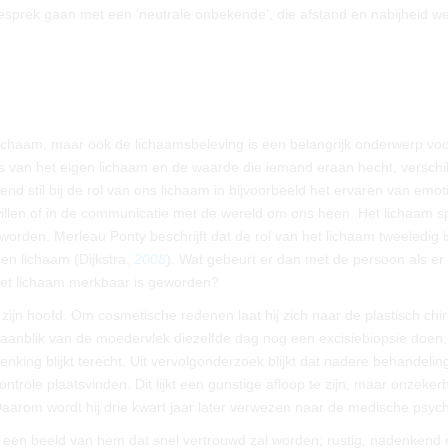
sprek gaan met een ‘neutrale onbekende’, die afstand en nabijheid we
 lichaam, maar ook de lichaamsbeleving is een belangrijk onderwerp vo
 van het eigen lichaam en de waarde die iemand eraan hecht, verschil
nd stil bij de rol van ons lichaam in bijvoorbeeld het ervaren van emoti
illen of in de communicatie met de wereld om ons heen. Het lichaam s
rden. Merleau Ponty beschrijft dat de rol van het lichaam tweeledig is
een lichaam (Dijkstra,
2008
). Wat gebeurt er dan met de persoon als er 
het lichaam merkbaar is geworden?
zijn hoofd. Om cosmetische redenen laat hij zich naar de plastisch chi
ij aanblik van de moedervlek diezelfde dag nog een excisiebiopsie doen,
ng blijkt terecht. Uit vervolgonderzoek blijkt dat nadere behandelin
ntrole plaatsvinden. Dit lijkt een gunstige afloop te zijn, maar onzeker
Daarom wordt hij drie kwart jaar later verwezen naar de medische psych
s een beeld van hem dat snel vertrouwd zal worden; rustig, nadenkend 