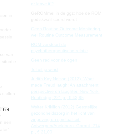
or leave it’?
GeROMmel in de ggz: hoe de ROM
sen in
gediskwalificeerd wordt
Geen Routine Outcome Monitoring,
zonder
wel Routine Outcome Measurement
sessie
ROM verstoort de
psychotherapeutische relatie
ase van
Geen rad voor de ogen
 situatie
Tel uit je winst
Judith Kay Nelson (2012). What
made Freud laugh: An attachment
5
perspective on laughter. New York:
 stellen.
Routledge, 221 p., € 43,95
k
Walter Krikilion (2012) Geestelijke
nder
s het
gezondheidszorg in het licht van
e
zingeving en spiritualiteit.
an een
Antwerpen/Apeldoorn: Garant, 214
ater’
p., € 21,00