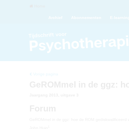
Home
Archief
Abonnementen
E-learnin
Vorige pagina
GeROMmel in de ggz: ho
Jaargang 2013, uitgave 3
Forum
GeROMmel in de ggz: hoe de ROM gediskwalificeerd 
1
John Huig