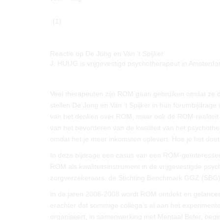
(1)
Reactie op De Jong en Van ’t Spijker
J. HUIJG is vrijgevestigd psychotherapeut in Amster
Veel therapeuten zijn ROM gaan gebruiken omdat ze da
stellen De Jong en Van ’t Spijker in hun forumbijdrage i
van het denken over ROM, maar ook de ROM-realiteit 
van het bevorderen van de kwaliteit van het psychothera
omdat het je meer inkomsten oplevert. Hoe je het doet, 
In deze bijdrage een casus van een ROM-geïnteresseerd
ROM als kwaliteitsinstrument in de vrijgevestigde psy
zorgverzekeraars, de Stichting Benchmark GGZ (SBG) 
In de jaren 2006-2008 wordt ROM ontdekt en gelanceerd
erachter dat sommige collega’s al aan het experimen
organiseert, in samenwerking met Mentaal Beter, begi