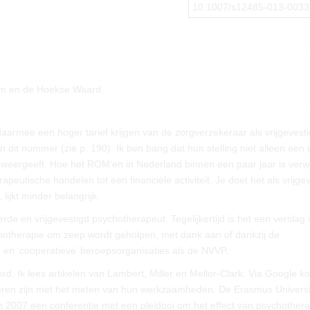
10.1007/s12485-013-0033
dam en de Hoekse Waard.
armee een hoger tarief krijgen van de zorgverzekeraar als vrijgevesti
n dit nummer (zie p. 190). Ik ben bang dat hun stelling niet alleen een u
weergeeft. Hoe het ROM’en in Nederland binnen een paar jaar is ver
peutische handelen tot een financiële activiteit. Je doet het als vrijge
lijkt minder belangrijk.
e en vrijgevestigd psychotherapeut. Tegelijkertijd is het een verslag
chotherapie om zeep wordt geholpen, met dank aan of dankzij de
en ‘coöperatieve’ beroepsorganisaties als de NVVP.
. Ik lees artikelen van Lambert, Miller en Mellor-Clark. Via Google k
teren zijn met het meten van hun werkzaamheden. De Erasmus Universit
n 2007 een conferentie met een pleidooi om het effect van psychothera