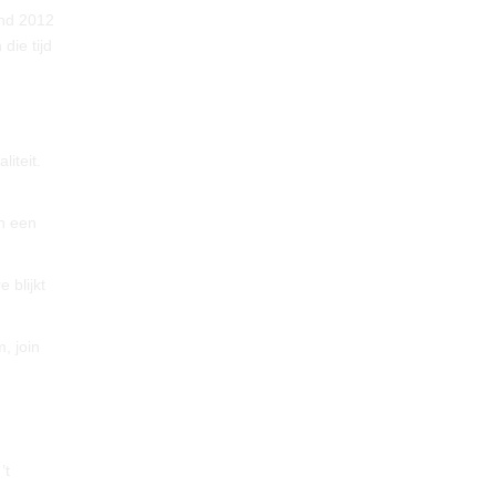
ind 2012
die tijd
iteit.
an een
 blijkt
, join
’t