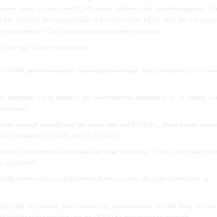
ouwen, zoals ze ook een OQ-45-optie hebben voor fysiotherapeuten. E
n, inclusief de mogelijkheid te
benchmarken
bij de SBG als dat tegen 
ee kan werken? Dat zal de toekomst moeten uitwijzen.
(in) de ggz. Negen conclusies.
een ROM-geïnteresseerde beroepsbeoefenaar, die primair kiest voor kwal
 methode toe te passen, die onvoldoende uitgewerkt is, op straffe v
contract’.
an de praktijk betreffende ‘de kunst van het ROM’en’, zoals onder andere
 De Friesland (in 2009) en CZ (in 2013).
doen’ conform de uitspraak van haar voorzitter: ‘If you can’t beat them
een grenzen?
alijk nemen dat ze uit lijfsbehoud kiezen voor de poen (meedoen, je
S) gaat het primair om controle (de macrovariant van De Jong en Van 