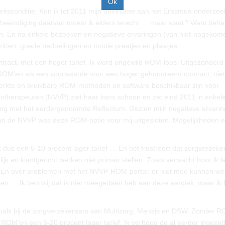
itsconditie. Kon ik tot 2011 mijn deelname aan het Erasmus-onderzoe
beëindiging daarvan moest ik elders terecht … maar waar? Want beha
n. En na enkele bezoeken en negatieve ervaringen (van niet-nagekom
 zitten: goede bedoelingen en mooie praatjes en plaatjes …
tract, met een hoger tarief. Ik word ongewild ROM-loos. Uitgezonder
 ROM’en als een voorwaarde voor een hoger gehonoreerd contract; niet
werkte en bruikbare ROM-methoden en software beschikbaar zijn voor
hotherapeuten (NVVP) ziet haar kans schoon en zet eind 2011 in enkel
 met het eerdergenoemde Reflectum. Gezien mijn negatieve ervari
n van de NVVP was deze ROM-optie voor mij uitgesloten. Mogelijkheden e
us een 5-10 procent lager tarief … En het frustreert dat zorgverzeke
k en klantgericht werken niet primair stellen. Zoals verwacht hoor ik l
. En over problemen met het NVVP-ROM-portal: er niet mee kunnen we
hten … Ik ben blij dat ik niet meegedaan heb aan deze aanpak, maar ik 
oals bij de zorgverzekeraars van Multizorg, Menzis en DSW. Zonder 
 ROM’en een 5-20 procent lager tarief. Ik verhoog de al eerder ingezet