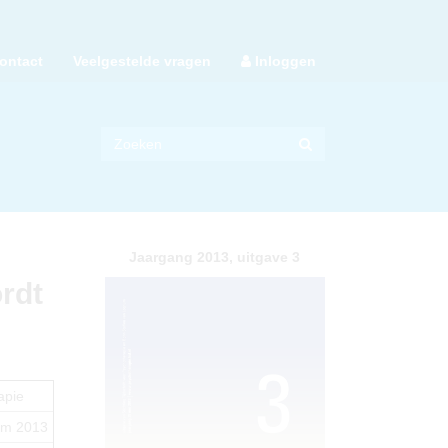
ontact
Veelgestelde vragen
Inloggen
Jaargang 2013, uitgave 3
rdt
apie
um 2013