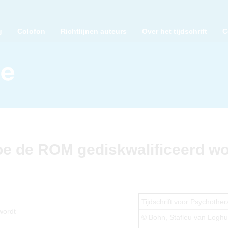
g
Colofon
Richtlijnen auteurs
Over het tijdschrift
C
e de ROM gediskwalificeerd wo
Tijdschrift voor Psychother
wordt
© Bohn, Stafleu van Logh