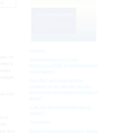
-5
Inleiding
gde, zo
Verhoogt Routine Process
iting is
Monitoring (RPM) de effectiviteit van
worden
behandeling?
vestigde,
Het effect van systematische
feedback op de uitkomst van een
kortdurende wachtlijstbehandeling in
 van hoe
de ggz
Is de ene therapeut beter dan de
andere?
om ik
Summaries
eit
Routine Outcome Monitoring: ‘love it
pie door