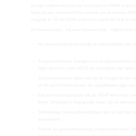
bij mijn softwareleverancier Intramed om ROM in te b
biedt ze een Intramed-Plus-module om te kunnen ROM’e
mogelijk is. Of die ROM voldoende werkt en of ik er m
De
bureaucrazy
- vrij naar bureaucratie - regeert ook 
–
Het bovenstaande beschrijft de teleurstelling van 
–
Zorgverzekeraars dwingen hun zorgleveranciers een
lager tarief en (voor 2013) bij sommigen van ‘geen 
–
Zorgverzekeraars lijken niet op de hoogte te zijn v
uit de
benchmark
-eis van de zorginkopers-ggz van
–
Een beroepsorganisatie als de NVVP kiest voor ‘mee
them.’ Strategisch begrijpelijk, maar zijn er dan g
–
Zelfstandige beroepsbeoefenaars kun je het niet kw
aanpassen).
–
Politiek en gezondheidszorg (zorgverzekeraars, VW