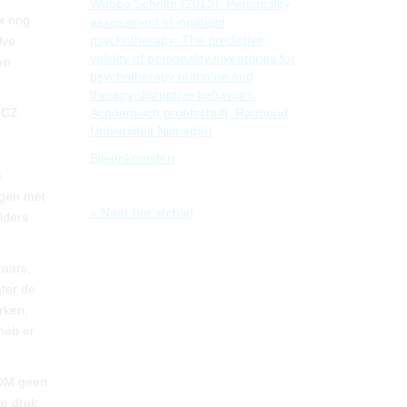
Wubbo Scholte (2013). Personality
k nog
assessment in inpatient
psychotherapy: The predictive
lve
validity of personality inventories for
en
psychotherapy outcome and
therapy-disruptive behaviors.
Academisch proefschrift, Radboud
d CZ
Universiteit Nijmegen
Bijeenkomsten
e
ngen met
« Naar het archief
lders
raars,
ater de
rken,
heb er
ROM geen
te druk