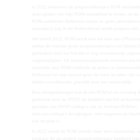
In 2011 omarmen de zorgverzekeraars ROM als kwalite
doen gelden om mijn ROM-bereidheid te tonen, na de 
ROM-aanbieder Reflectum waren er geen alternatieve
afspraken) zag ik die Rotterdamse snelle jongens niet
Het wordt 2012. ROM wordt een eis voor een (Plus)con
stellen de meeste grote zorgverzekeraars het (deels)
gehinderd door het feit dat er nog onvoldoende uitge
vrijgevestigden. De beroepsorganisatie van/voor psyc
maanden een ROM-methode op poten, in samenwerking
Reflectum en mijn besluit geen lid meer te willen zij
bleken onvoldoende geschikt voor een solopraktijk.
Dus noodgedwongen kan ik niet ROM’en en ontvang ik d
gesteund door de NVVP, de kwaliteit van het ambachtelij
geluiden van NVVP-collega’s dat ze ‘formeel ROM’en’
data van collega’s terugkrijgen, niet reageren op klac
ook de pest in.
In 2013 wordt de ROM steeds meer een contracteis, z
contract. Bij de andere zorgverzekeraars betekent niet