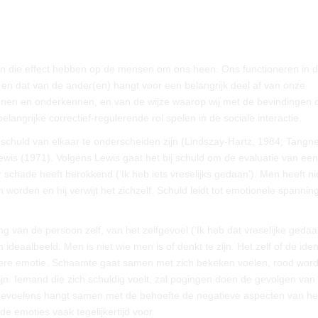
eiten die effect hebben op de mensen om ons heen. Ons functioneren in 
en dat van de ander(en) hangt voor een belangrijk deel af van onze
nnen en onderkennen, en van de wijze waarop wij met de bevindingen
angrijke correctief-regulerende rol spelen in de sociale interactie.
schuld van elkaar te onderscheiden zijn (Lindszay-Hartz, 1984; Tangne
ewis (1971). Volgens Lewis gaat het bij schuld om de evaluatie van een
schade heeft berokkend (‘Ik heb iets vreselijks gedaan’). Men heeft ni
orden en hij verwijt het zichzelf. Schuld leidt tot emotionele spannin
g van de persoon zelf, van het zelfgevoel (‘Ik heb dat vreselijke gedaa
eaalbeeld. Men is niet wie men is of denkt te zijn. Het zelf of de ident
ijkere emotie. Schaamte gaat samen met zich bekeken voelen, rood word
ijn. Iemand die zich schuldig voelt, zal pogingen doen de gevolgen van 
voelens hangt samen met de behoefte de negatieve aspecten van het
e emoties vaak tegelijkertijd voor.