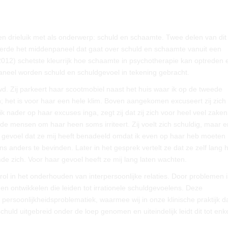
n drieluik met als onderwerp: schuld en schaamte. Twee delen van dit 
childerde het middenpaneel dat gaat over schuld en schaamte vanuit een
(2012) schetste kleurrijk hoe schaamte in psychotherapie kan optreden
eel worden schuld en schuldgevoel in tekening gebracht.
d. Zij parkeert haar scootmobiel naast het huis waar ik op de tweede
n; het is voor haar een hele klim. Boven aangekomen excuseert zij zich
k nader op haar excuses inga, zegt zij dat zij zich voor heel veel zaken
t de mensen om haar heen soms irriteert. Zij voelt zich schuldig, maar er 
 het gevoel dat ze mij heeft benadeeld omdat ik even op haar heb moeten
s anders te bevinden. Later in het gesprek vertelt ze dat ze zelf lang h
 zich. Voor haar gevoel heeft ze mij lang laten wachten.
ol in het onderhouden van interpersoonlijke relaties. Door problemen 
en ontwikkelen die leiden tot irrationele schuldgevoelens. Deze
rsoonlijkheidsproblematiek, waarmee wij in onze klinische praktijk da
chuld uitgebreid onder de loep genomen en uiteindelijk leidt dit tot enk