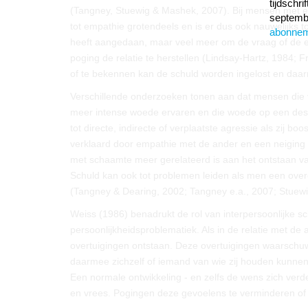
tijdschr
(Tangney, Stuewig & Mashek, 2007). Bij mensen met een
septembe
tot empathie grotendeels en is er dus ook nauwelijks 
abonne
heeft aangedaan, maar veel meer om de vraag of de euv
poging de relatie te herstellen (Lindsay-Hartz, 1984; 
of te bekennen kan de schuld worden ingelost en daa
Verschillende onderzoeken tonen aan dat mensen die va
meer intense woede ervaren en die woede op een destru
tot directe, indirecte of verplaatste agressie als zij 
verklaard door empathie met de ander en een neiging
met schaamte meer gerelateerd is aan het ontstaan va
Schuld kan ook tot problemen leiden als men een over
(Tangney & Dearing, 2002; Tangney e.a., 2007; Stuewi
Weiss (1986) benadrukt de rol van interpersoonlijke s
persoonlijkheidsproblematiek. Als in de relatie met de
overtuigingen ontstaan. Deze overtuigingen waarschuwe
daarmee zichzelf of iemand van wie zij houden kunnen b
Een normale ontwikkeling - en zelfs de wens zich verd
en vrees. Pogingen deze gevoelens te verminderen of 