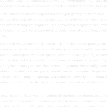
huldgevoelens kunnen onbewust sterk worden verdrongen, maar via sy
invloed uitoefenen op verschillende gebieden van het persoonlijk functio
onjuiste causale verbanden legt tussen het eigen gedrag en schadelijke
zeker als deze onjuiste verbanden niet door de ander worden gecorrigee
 hen overkomt nog niet begrijpen. Hun denkwereld is egocentrisch, omn
d te geven en zich verantwoordelijk te voelen voor alles wat henzelf of
2010).
 en verklaren van de innerlijke en uiterlijke realiteit en zijn geneigd om
 aan te nemen. Omdat kinderen afhankelijk zijn van de liefde, zorg en
aan hun verzorgers kwaadaardige motieven toe te schrijven. Zij weten n
 kunnen beschuldigen, straffen, misbruiken, verwerpen of negeren. Zij 
te geloven dat zij zelf iets slechts hebben gedaan. Het schuldgevoel 
ls het zou twijfelen aan de goede bedoelingen van de ouder. De geïdea
ie toch al veel angsten oproept, wordt dan echt onveilig en de hoop da
irbairn (1954) opmerkte: ‘Better a bad me in a good world, than a go
 ongeluk en het lijden van hun ouders (bijvoorbeeld de depressie van 
hun verantwoordelijkheid hun ouders gelukkig te maken. Sommige oude
n schuld is. Voor het kind krijgt schuld dan de functie om gevoelens van