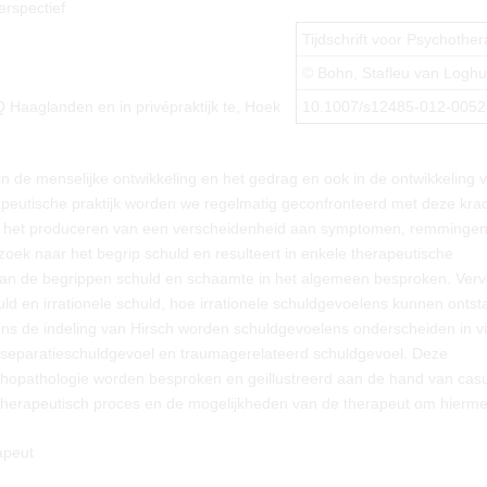
rspectief
Tijdschrift voor Psychother
© Bohn, Stafleu van Logh
 Haaglanden en in privépraktijk te, Hoek
10.1007/s12485-012-0052
in de menselijke ontwikkeling en het gedrag en ook in de ontwikkeling 
rapeutische praktijk worden we regelmatig geconfronteerd met deze kra
in het produceren van een verscheidenheid aan symptomen, remminge
zoek naar het begrip schuld en resulteert in enkele therapeutische
van de begrippen schuld en schaamte in het algemeen besproken. Ver
d en irrationele schuld, hoe irrationele schuldgevoelens kunnen ontst
ens de indeling van Hirsch worden schuldgevoelens onderscheiden in vi
it, separatieschuldgevoel en traumagerelateerd schuldgevoel. Deze
pathologie worden besproken en geillustreerd aan de hand van casuï
 therapeutisch proces en de mogelijkheden van de therapeut om hierm
apeut