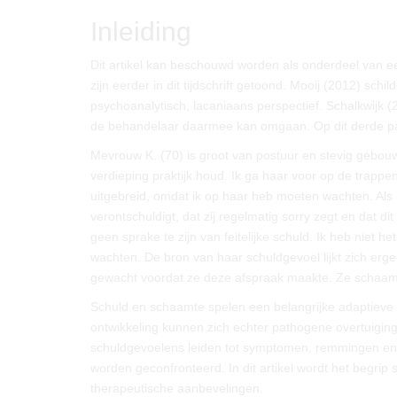
Inleiding
Dit artikel kan beschouwd worden als onderdeel van ee
zijn eerder in dit tijdschrift getoond. Mooij (2012) s
psychoanalytisch, lacaniaans perspectief. Schalkwijk 
de behandelaar daarmee kan omgaan. Op dit derde pan
Mevrouw K. (70) is groot van postuur en stevig gebouw
verdieping praktijk houd. Ik ga haar voor op de trappe
uitgebreid, omdat ik op haar heb moeten wachten. Als i
verontschuldigt, dat zij regelmatig sorry zegt en dat di
geen sprake te zijn van feitelijke schuld. Ik heb niet
wachten. De bron van haar schuldgevoel lijkt zich ergen
gewacht voordat ze deze afspraak maakte. Ze schaamde
Schuld en schaamte spelen een belangrijke adaptieve r
ontwikkeling kunnen zich echter pathogene overtuiging
schuldgevoelens leiden tot symptomen, remmingen en pe
worden geconfronteerd. In dit artikel wordt het begrip s
therapeutische aanbevelingen.