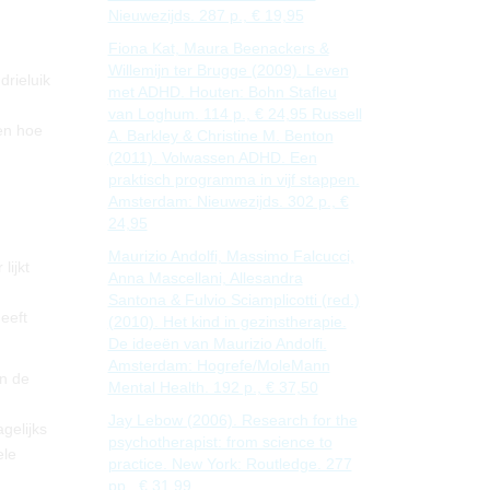
Nieuwezijds. 287 p., € 19,95
Fiona Kat, Maura Beenackers &
Willemijn ter Brugge (2009). Leven
drieluik
met ADHD. Houten: Bohn Stafleu
van Loghum. 114 p., € 24,95 Russell
 en hoe
A. Barkley & Christine M. Benton
(2011). Volwassen ADHD. Een
praktisch programma in vijf stappen.
Amsterdam: Nieuwezijds. 302 p., €
24,95
Maurizio Andolfi, Massimo Falcucci,
lijkt
Anna Mascellani, Allesandra
Santona & Fulvio Sciamplicotti (red.)
eeft
(2010). Het kind in gezinstherapie.
De ideeën van Maurizio Andolfi.
Amsterdam: Hogrefe/MoleMann
in de
Mental Health. 192 p., € 37,50
Jay Lebow (2006). Research for the
gelijks
psychotherapist: from science to
ele
practice. New York: Routledge. 277
pp., € 31,99