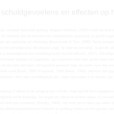
 schuldgevoelens en effecten op 
ind, ontstaat defensief gedrag. Volgens Hoffman (1982) voelt het kind z
lt. Er ontstaat dan bij het kind een empathische spanning; er groeit angs
lg van separatie en uitsluiting (Baumeister & Tice, 1990). Deze empat
et schuldgevoel. Als iemand zegt: ‘Ik voel me schuldig’, is dat de uit
 in werkelijkheid een handeling heeft verricht (Hirsch, 2007). Schuldg
echts heeft gedaan of nagelaten, iets waarmee men een ander leed hee
uit de notie dat men niet loyaal is geweest naar de ander voor wie m
kheid voelt (Bush, 1989; Friedman, 1985;Weiss, 1986). Het kan dan g
plannen. Men kan schuldbewust zijn, maar veel vaker is er sprake van
rvaring of alleen al de dreiging van schuld, roept bij het kind angstgev
ligheid wordt bedreigd. De angst om alleen te komen staan, is overwe
t kind niet overleven (Bowlby, 1969). Het kind zal er alles aan willen
lende defensiemechanismen kunnen in werking treden om het gevoel van