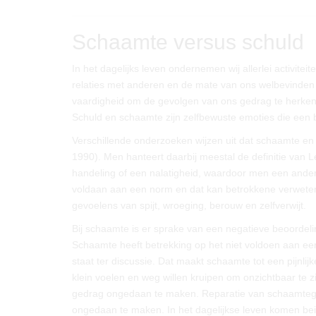
Schaamte versus schuld
In het dagelijks leven ondernemen wij allerlei activit
relaties met anderen en de mate van ons welbevinden 
vaardigheid om de gevolgen van ons gedrag te herke
Schuld en schaamte zijn zelfbewuste emoties die een bel
Verschillende onderzoeken wijzen uit dat schaamte en 
1990). Men hanteert daarbij meestal de definitie van L
handeling of een nalatigheid, waardoor men een ander 
voldaan aan een norm en dat kan betrokkene verweten w
gevoelens van spijt, wroeging, berouw en zelfverwijt.
Bij schaamte is er sprake van een negatieve beoordelin
Schaamte heeft betrekking op het niet voldoen aan een id
staat ter discussie. Dat maakt schaamte tot een pijnl
klein voelen en weg willen kruipen om onzichtbaar te z
gedrag ongedaan te maken. Reparatie van schaamtege
ongedaan te maken. In het dagelijkse leven komen beid