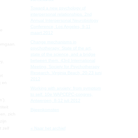
Toward a new psychology of
interpersonal relationships. 2nd
Annual Interpersonal Neurobiology
Conference, Los Angeles, 9-11
de
maart 2012
Change mechanisms in
 omgaan.
psychotherapy: State of the art,
state of the science, and a bridge
between them. 43rd International
y,
Meeting, Society for Psychotherapy
Research. Virginia Beach, 20-23 juni
et
2012
g en
Working with anxiety: from symptom
to self. 10e WAPCEPC-congres,
n’).
Antwerpen, 8-12 juli 2012
iteit
Bijeenkomsten
en, zich
zijn
 zelf
« Naar het archief