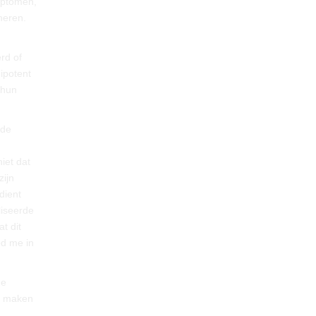
mptomen,
neren.
rd of
ipotent
 hun
 de
iet dat
zijn
dient
liseerde
t dit
od me in
de
rs maken