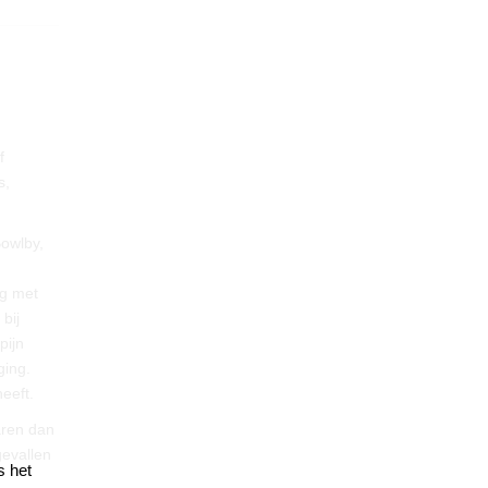
f
s,
Bowlby,
ng met
bij
pijn
ging.
eeft.
aren dan
gevallen
s het