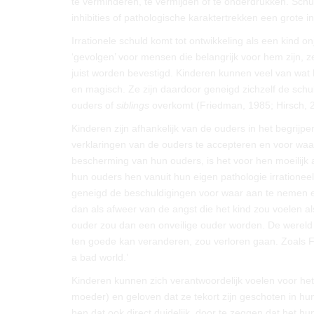
te verminderen, te vermijden of te onderdrukken. Sc
inhibities of pathologische karaktertrekken een grote 
Irrationele schuld komt tot ontwikkeling als een kind 
‘gevolgen’ voor mensen die belangrijk voor hem zijn, 
juist worden bevestigd. Kinderen kunnen veel van wat
en magisch. Ze zijn daardoor geneigd zichzelf de schul
ouders of
siblings
overkomt (Friedman, 1985; Hirsch, 
Kinderen zijn afhankelijk van de ouders in het begrijpen
verklaringen van de ouders te accepteren en voor waar
bescherming van hun ouders, is het voor hen moeilijk 
hun ouders hen vanuit hun eigen pathologie irrationeel
geneigd de beschuldigingen voor waar aan te nemen en 
dan als afweer van de angst die het kind zou voelen a
ouder zou dan een onveilige ouder worden. De wereld d
ten goede kan veranderen, zou verloren gaan. Zoals Fa
a bad world.’
Kinderen kunnen zich verantwoordelijk voelen voor het
moeder) en geloven dat ze tekort zijn geschoten in 
hen dat ook direct duidelijk, door te zeggen dat het hu