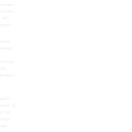
vermogen
en iets
, een
ldigen
chuld,
geneigd
vermengd
06).
tenissen
ogene
ven, zij
t zijn.
 angst
ogie.