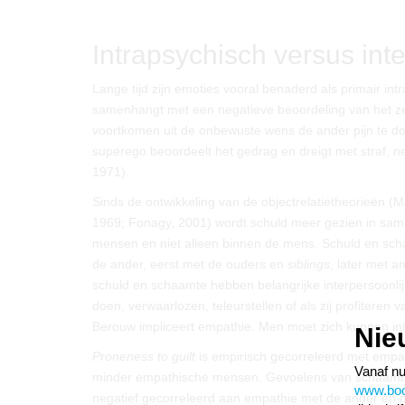
Intrapsychisch versus inte
Lange tijd zijn emoties vooral benaderd als primair in
samenhangt met een negatieve beoordeling van het ze
voortkomen uit de onbewuste wens de ander pijn te doe
superego beoordeelt het gedrag en dreigt met straf, n
1971).
Sinds de ontwikkeling van de objectrelatietheorieën (
1969; Fonagy, 2001) wordt schuld meer gezien in samen
mensen en niet alleen binnen de mens. Schuld en sch
de ander, eerst met de ouders en
siblings
, later met a
schuld en schaamte hebben belangrijke interpersoonli
doen, verwaarlozen, teleurstellen of als zij profiteren
Berouw impliceert empathie. Men moet zich kunnen inl
Nie
Proneness to guilt
is empirisch gecorreleerd met empa
Vanaf nu
minder empathische mensen. Gevoelens van schaamte zi
www.boom
negatief gecorreleerd aan empathie met de ander en pos