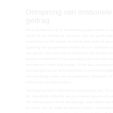
Oorsprong van irrationele
gedrag
Als er problemen zijn in de hechting tussen ouder en k
slecht als het ziet dat de verzorger zich niet goed voe
verbreking van de sociale en emotionele band als gevo
spanning kan aangemerkt worden als een voorloper van h
een gevoel. Dat hoeft niet te betekenen dat iemand ook
kunnen voortkomen uit de overtuiging dat men iets sl
berokkend of heeft beschadigd. Of het kan voortkomen 
speciaal gevoel van verbondenheid of verantwoordelij
een handeling, maar ook om gedachten, fantasieën of 
onbewuste schuldgevoelens.
Schuldgevoel kan irrationeel en onrealistisch zijn. De e
op, doordat de behoefte aan een basaal gevoel van vei
Ten diepste gaat het om doodsangst, want alleen kan he
de relatie met de ouder in stand te houden. Verschil