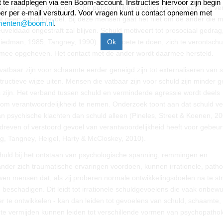
ift te raadplegen via een Boom-account. Instructies hiervoor zijn begin
 antisociale of narcistische persoonlijkheidsstoornis ontbreekt het 
r per e-mail verstuurd. Voor vragen kunt u contact opnemen met
tot geen schuldgevoel. Bij deze mensen gaat het niet om de ander die m
menten@boom.nl
.
eldaad ongestraft zal blijven. Schuld motiveert tot prosociaal gedrag
Friedman, 1985; Tangney, 1990). Door boete te doen, zich te verontschu
rmee opgeheven. Het contact met de ander wordt daarmee hersteld.
tbaar zijn voor schaamte eerder geneigd zijn tot externaliseren van s
ctieve wijze uiten. Mensen die vatbaar zijn voor schuld zijn minder 
boos zijn. Het verband tussen schuld en verminderde agressie wordt deels
 om verantwoordelijkheid te nemen. Onderzoek toont aan dat schuld 
n psychische klachten dan schuld alleen (Pineles, Street & Koenen, 20
dreven of verstoord gevoel van verantwoordelijkheid heeft voor gebeur
g, Tangney, Heigel, Harty & McCloskey, 2010).
chuld bij het ontstaan van psychologische spanning, remmingen en
 ander zich traumatische ervaringen voordoen, kunnen irrationele, path
n mensen dat, als zij proberen normale ontwikkelingsdoelen na te stre
eschadigen. Dit leidt tot irrationele schuldgevoelens die vaak onbewus
er te ontwikkelen - kan dan leiden tot gevoelens van schuld, schaamte,
te vermijden kunnen leiden tot verschillende vormen van psychopathol