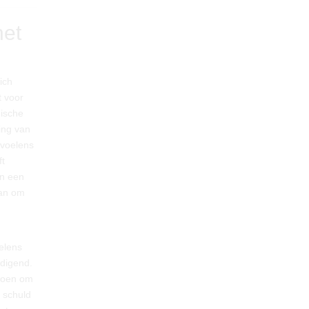
het
ich
t voor
hische
ing van
evoelens
ft
en een
aan om
oelens
ldigend.
 doen om
 schuld