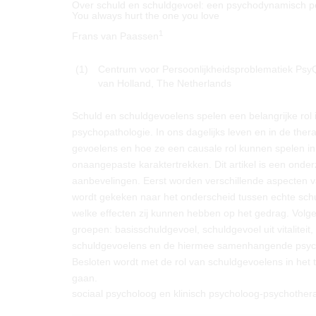
Over schuld en schuldgevoel: een psychodynamisch pe
You always hurt the one you love
1
Frans van Paassen
(1)
Centrum voor Persoonlijkheidsproblematiek PsyQ
van Holland, The Netherlands
Schuld en schuldgevoelens spelen een belangrijke rol 
psychopathologie. In ons dagelijks leven en in de the
gevoelens en hoe ze een causale rol kunnen spelen 
onaangepaste karaktertrekken. Dit artikel is een onder
aanbevelingen. Eerst worden verschillende aspecten 
wordt gekeken naar het onderscheid tussen echte schul
welke effecten zij kunnen hebben op het gedrag. Volg
groepen: basisschuldgevoel, schuldgevoel uit vitalite
schuldgevoelens en de hiermee samenhangende psycho
Besloten wordt met de rol van schuldgevoelens in het
gaan.
sociaal psycholoog en klinisch psycholoog-psychother