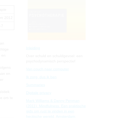
apie
um 2012
-7
van
Inleiding
chtige
n en
Over schuld en schuldgevoel: een
psychodynamisch perspectief
volgens
Van couch naar computer
aan en
Ik zorg, dus ik ben
er
Summaries
stiek.
Digitale privacy
ee om te
Mark Williams & Danny Penman
(2011). Mindfulness. Een praktische
gids om rust te vinden in een
hectische wereld. Amsterdam: