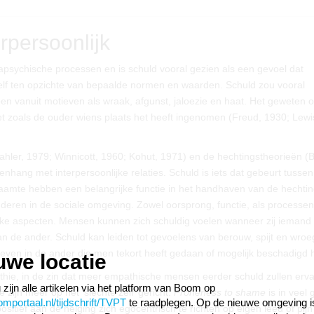
rpersoonlijk
trapsychische processen en is schuld vooral gezien als een gevoel dat
lf ten opzichte van bepaalde normen en waarden. Schuld zou vooral
n vanuit motieven als wraak, afgunst, jaloezie en haat. Het geweten o
et zoals de ouder wiens plaats het heeft ingenomen (Freud, 1930; Lewi
Mahler, 1979; Winnicott, 1960; Kohut, 1971) en de hechtingstheorieën (
hang met interpersoonlijke relaties. Schuld is iets dat gebeurt tussen
aamte hebben een belangrijke functie in het handhaven van de hechti
nderen in de sociale omgeving. Zowel oorsprong, functie, als processen 
jke aspecten. Mensen kunnen zich schuldig voelen wanneer zij iemand 
 van de ander. Schuld kan leiden tot gevoelens van berouw, spijt en wroe
even in de ander die men tekort heeft gedaan of mogelijk beschadigd h
uwe locatie
thie, in de zin dat meer empathische mensen eerder schuld zullen erv
 zijn alle artikelen via het platform van Boom op
jn meer op het ‘slechte zelf’ gericht.
Proneness to shame
is in veel 
portaal.nl/tijdschrift/TVPT
te raadplegen. Op de nieuwe omgeving i
itief aan de neiging zich egocentrisch te richten op eigen leed of pijn