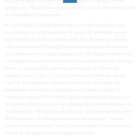
psychotherapeut van het NPI aan het woord. Het ging onder
andere over
Routine outcome monitoring,
vanuit wetenschappelijk
én vanuit klinisch perspectief.
In een andere zaal werd gesproken over het bevorderen van
mentaliseren en affectregulatie. Ik volgde de workshop waarin
psychotherapeute
Paula Sterkenburg
(VU, Bartiméus) verslag
deed van de door Schuengel beschreven integratieve therapie
voor kinderen met ernstige beperkingen. Ze demonstreerde met
videofragmenten indrukwekkende verbeteringen bij een 12-jarige
blinde en verstandelijk gehandicapte jongen. In het eerste
fragment was te zien hoe hij emotioneel onbereikbaar op een
bank zit. Het volgende fragment toonde hoe de jongen zijn
therapeute herkent en er langzaamaan contact mogelijk is.
Marcel Schmeets
(NPI Utrecht) gaf als mogelijke verklaring voor
de werkzaamheid van deze op ontwikkeling gerichte therapie de
invloed van de therapeutische interactie op het aantal dopamine-
D2-receptoren. De therapie stimuleert een individu – via een
toename van dopamine – om bij de les te blijven, te focussen en
minder in zijn eigen wereld opgesloten te zijn.