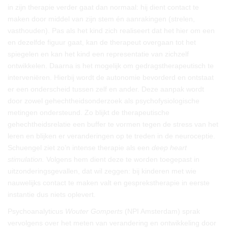
in zijn therapie verder gaat dan normaal: hij dient contact te
maken door middel van zijn stem én aanrakingen (strelen,
vasthouden). Pas als het kind zich realiseert dat het hier om een
en dezelfde figuur gaat, kan de therapeut overgaan tot het
spiegelen en kan het kind een representatie van zichzelf
ontwikkelen. Daarna is het mogelijk om gedragstherapeutisch te
interveniëren. Hierbij wordt de autonomie bevorderd en ontstaat
er een onderscheid tussen zelf en ander. Deze aanpak wordt
door zowel gehechtheidsonderzoek als psychofysiologische
metingen ondersteund. Zo blijkt de therapeutische
gehechtheidsrelatie een buffer te vormen tegen de stress van het
leren en blijken er veranderingen op te treden in de neuroceptie.
Schuengel ziet zo’n intense therapie als een
deep heart
stimulation.
Volgens hem dient deze te worden toegepast in
uitzonderingsgevallen, dat wil zeggen: bij kinderen met wie
nauwelijks contact te maken valt en gesprekstherapie in eerste
instantie dus niets oplevert.
Psychoanalyticus
Wouter Gomperts
(NPI Amsterdam) sprak
vervolgens over het meten van verandering en ontwikkeling door