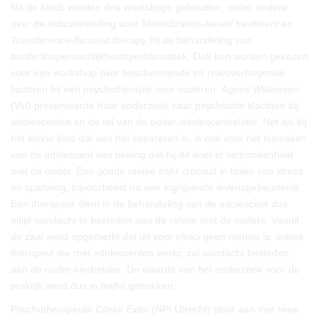
Na de lunch werden drie workshops gehouden, onder andere
over de indicatiestelling voor
Mentalization-based treatment
en
Transference-focused therapy
bij de behandeling van
borderline
persoonlijkheidsproblematiek. Ook kon worden gekozen
voor een workshop over beschermende en risicoverhogende
factoren bij een psychotherapie voor ouderen.
Agnes Willemsen
(VU) presenteerde haar onderzoek naar psychische klachten bij
adolescenten en de rol van de ouder-adolescentrelatie. Net als bij
het kleine kind dat aan het separeren is, is ook voor het losmaken
van de adolescent van belang dat hij dit doet in verbondenheid
met de ouder. Een goede relatie blijkt cruciaal in tijden van stress
en spanning, bijvoorbeeld na een ingrijpende levensgebeurtenis.
Een therapeut dient in de behandeling van de adolescent dus
altijd aandacht te besteden aan de relatie met de ouders. Vanuit
de zaal werd opgemerkt dat dit voor clinici geen nieuws is: iedere
therapeut die met adolescenten werkt, zal aandacht besteden
aan de ouder-kindrelatie. De waarde van het onderzoek voor de
praktijk werd dus in twijfel getrokken.
Psychotherapeute
Cileke Exler
(NPI Utrecht) sloot aan met twee