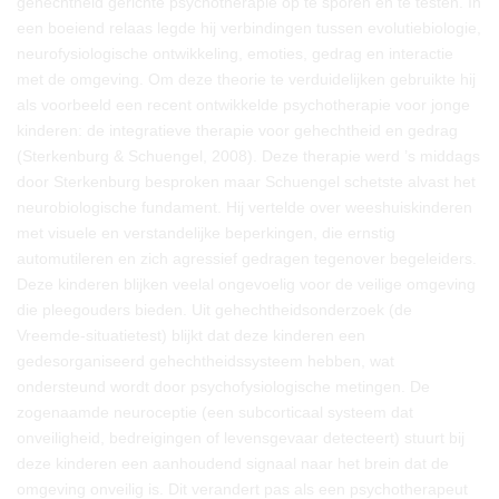
gehechtheid gerichte psychotherapie op te sporen en te testen. In
een boeiend relaas legde hij verbindingen tussen evolutiebiologie,
neurofysiologische ontwikkeling, emoties, gedrag en interactie
met de omgeving. Om deze theorie te verduidelijken gebruikte hij
als voorbeeld een recent ontwikkelde psychotherapie voor jonge
kinderen: de integratieve therapie voor gehechtheid en gedrag
(Sterkenburg & Schuengel, 2008). Deze therapie werd ’s middags
door Sterkenburg besproken maar Schuengel schetste alvast het
neurobiologische fundament. Hij vertelde over weeshuiskinderen
met visuele en verstandelijke beperkingen, die ernstig
automutileren en zich agressief gedragen tegenover begeleiders.
Deze kinderen blijken veelal ongevoelig voor de veilige omgeving
die pleegouders bieden. Uit gehechtheidsonderzoek (de
Vreemde-situatietest) blijkt dat deze kinderen een
gedesorganiseerd gehechtheidssysteem hebben, wat
ondersteund wordt door psychofysiologische metingen. De
zogenaamde neuroceptie (een subcorticaal systeem dat
onveiligheid, bedreigingen of levensgevaar detecteert) stuurt bij
deze kinderen een aanhoudend signaal naar het brein dat de
omgeving onveilig is. Dit verandert pas als een psychotherapeut