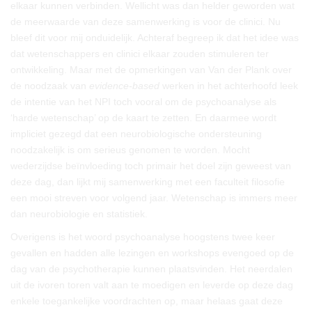
elkaar kunnen verbinden. Wellicht was dan helder geworden wat
de meerwaarde van deze samenwerking is voor de clinici. Nu
bleef dit voor mij onduidelijk. Achteraf begreep ik dat het idee was
dat wetenschappers en clinici elkaar zouden stimuleren ter
ontwikkeling. Maar met de opmerkingen van Van der Plank over
de noodzaak van
evidence-based
werken in het achterhoofd leek
de intentie van het NPI toch vooral om de psychoanalyse als
‘harde wetenschap’ op de kaart te zetten. En daarmee wordt
impliciet gezegd dat een neurobiologische ondersteuning
noodzakelijk is om serieus genomen te worden. Mocht
wederzijdse beïnvloeding toch primair het doel zijn geweest van
deze dag, dan lijkt mij samenwerking met een faculteit filosofie
een mooi streven voor volgend jaar. Wetenschap is immers meer
dan neurobiologie en statistiek.
Overigens is het woord psychoanalyse hoogstens twee keer
gevallen en hadden alle lezingen en workshops evengoed op de
dag van de psychotherapie kunnen plaatsvinden. Het neerdalen
uit de ivoren toren valt aan te moedigen en leverde op deze dag
enkele toegankelijke voordrachten op, maar helaas gaat deze