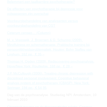
Belemmert een taalbarrière psychotherapie?
De effecten van psychotherapie bij depressie voor
volwassenen zijn overschat
Voorkeursbehandeling van analysanten versus
voorkeursbehandeling van CGT
Ceterum censeo… (Column)
M. v. Vreeswijk, J. Broersen & G. Schuring (2009).
Mindfulness en schematherapie. Praktische training bij
persoonlijkheidsproblematiek. Houten: Bohn Stafleu van
Loghum. 162 pp., € 35,–
Thomas H. Ogden (2009). Rediscovering psychoanalysis.
Hove/New York: Routledge. 168 pp., € 28,–
J.P. McCullough (2006). Treating chronic depression with
disciplined personal involvement: Cognitive behavioral
analysis system of psychotherapy (CBASP). New York:
Springer. 194 pp., € 54,95
Dag van de psychoanalyse. Studiedag NPI. Amsterdam, 10
februari 2010
Chronisch trauma en de therapeutische relatie. Congres