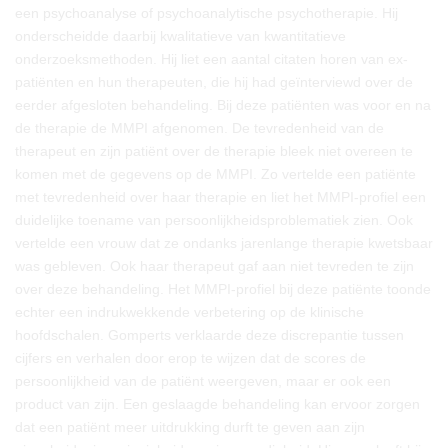
een psychoanalyse of psychoanalytische psychotherapie. Hij
onderscheidde daarbij kwalitatieve van kwantitatieve
onderzoeksmethoden. Hij liet een aantal citaten horen van ex-
patiënten en hun therapeuten, die hij had geïnterviewd over de
eerder afgesloten behandeling. Bij deze patiënten was voor en na
de therapie de MMPI afgenomen. De tevredenheid van de
therapeut en zijn patiënt over de therapie bleek niet overeen te
komen met de gegevens op de MMPI. Zo vertelde een patiënte
met tevredenheid over haar therapie en liet het MMPI-profiel een
duidelijke toename van persoonlijkheidsproblematiek zien. Ook
vertelde een vrouw dat ze ondanks jarenlange therapie kwetsbaar
was gebleven. Ook haar therapeut gaf aan niet tevreden te zijn
over deze behandeling. Het MMPI-profiel bij deze patiënte toonde
echter een indrukwekkende verbetering op de klinische
hoofdschalen. Gomperts verklaarde deze discrepantie tussen
cijfers en verhalen door erop te wijzen dat de scores de
persoonlijkheid van de patiënt weergeven, maar er ook een
product van zijn. Een geslaagde behandeling kan ervoor zorgen
dat een patiënt meer uitdrukking durft te geven aan zijn