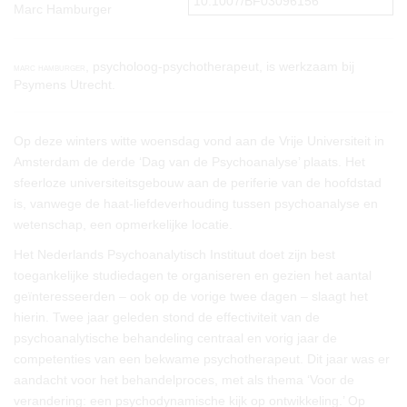
10.1007/BF03096156
Marc Hamburger
, psycholoog-psychotherapeut, is werkzaam bij
marc hamburger
Psymens Utrecht.
Op deze winters witte woensdag vond aan de Vrije Universiteit in
Amsterdam de derde ‘Dag van de Psychoanalyse’ plaats. Het
sfeerloze universiteitsgebouw aan de periferie van de hoofdstad
is, vanwege de haat-liefdeverhouding tussen psychoanalyse en
wetenschap, een opmerkelijke locatie.
Het Nederlands Psychoanalytisch Instituut doet zijn best
toegankelijke studiedagen te organiseren en gezien het aantal
geïnteresseerden – ook op de vorige twee dagen – slaagt het
hierin. Twee jaar geleden stond de effectiviteit van de
psychoanalytische behandeling centraal en vorig jaar de
competenties van een bekwame psychotherapeut. Dit jaar was er
aandacht voor het behandelproces, met als thema ‘Voor de
verandering: een psychodynamische kijk op ontwikkeling.’ Op