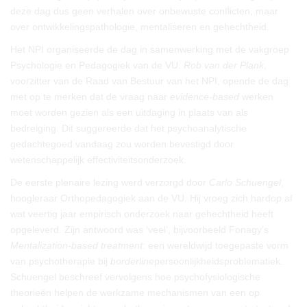
deze dag dus geen verhalen over onbewuste conflicten, maar
over ontwikkelingspathologie, mentaliseren en gehechtheid.
Het NPI organiseerde de dag in samenwerking met de vakgroep
Psychologie en Pedagogiek van de VU.
Rob van der Plank
,
voorzitter van de Raad van Bestuur van het NPI, opende de dag
met op te merken dat de vraag naar
evidence-based
werken
moet worden gezien als een uitdaging in plaats van als
bedreiging. Dit suggereerde dat het psychoanalytische
gedachtegoed vandaag zou worden bevestigd door
wetenschappelijk effectiviteitsonderzoek.
De eerste plenaire lezing werd verzorgd door
Carlo Schuengel
,
hoogleraar Orthopedagogiek aan de VU. Hij vroeg zich hardop af
wat veertig jaar empirisch onderzoek naar gehechtheid heeft
opgeleverd. Zijn antwoord was ‘veel’, bijvoorbeeld Fonagy’s
Mentalization-based treatment
: een wereldwijd toegepaste vorm
van psychotherapie bij
borderline
persoonlijkheidsproblematiek.
Schuengel beschreef vervolgens hoe psychofysiologische
theorieën helpen de werkzame mechanismen van een op