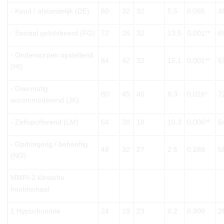
- Koud / afstandelijk (DE)
60
32
32
5,5
0,065
4
- Sociaal geïnhibeerd (FG)
72
26
32
13,5
0,001**
6
- Onderworpen opstellend
84
42
32
15,1
0,001**
6
(HI)
- Overmatig
80
45
46
8,3
0,016*
7
accommoderend (JK)
- Zelfopofferend (LM)
64
39
18
10,3
0,006**
6
- Opdringerig / behoeftig
48
32
27
2,5
0,289
5
(NO)
MMPI-2 klinische
hoofdschaal
1 Hypochondrie
24
19
23
0,2
0,909
2