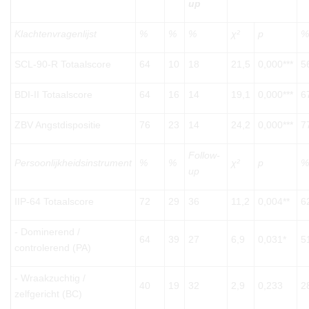
up
Klachtenvragenlijst
%
%
%
χ²
p
%
SCL-90-R Totaalscore
64
10
18
21,5
0,000***
5
BDI-II Totaalscore
64
16
14
19,1
0,000***
6
ZBV Angstdispositie
76
23
14
24,2
0,000***
7
Follow-
Persoonlijkheidsinstrument
%
%
χ²
p
%
up
IIP-64 Totaalscore
72
29
36
11,2
0,004**
6
- Dominerend /
64
39
27
6,9
0,031*
5
controlerend (PA)
- Wraakzuchtig /
40
19
32
2,9
0,233
2
zelfgericht (BC)