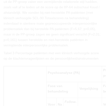
uit de PP-groep vaker een vermijdende relationele stijl hadden,
zoals valt af te leiden uit de score op de IIP-64 subschaal Koud /
afstandelijk. We vonden bij niet-herstelde PA-patiënten (met
klinisch verhoogde SCL-90 Totaalscores na behandeling)
inderdaad in sterkere mate gepreoccupeerde interpersoonlijke
problematiek dan bij herstelde PA-patiënten (F=5,67; p<0,05),
maar in de PP-groep zagen we geen significant verschil (F=2,01;
p=0,161) tussen herstelde en niet-herstelde patiënten in
vermijdende interpersoonlijke problematiek.
Tabel 3
Percentage patiënten met een klinisch verhoogde score
op de klachtenvragenlijsten en de persoonlijkheidsinstrumenten
P
Psychoanalyse (PA)
p
Fase van
F
Vergelijking
behandeling
b
Follow-
Voor
Na
V