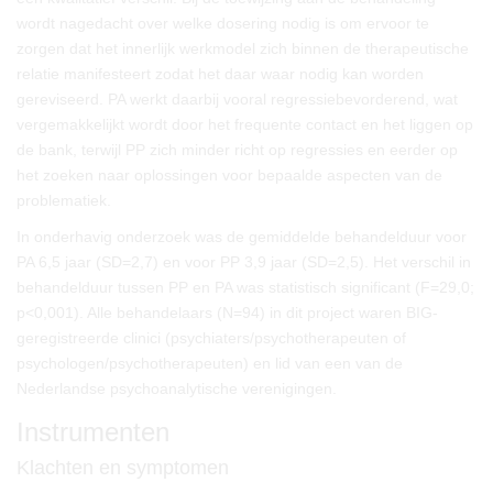
wordt nagedacht over welke dosering nodig is om ervoor te
zorgen dat het innerlijk werkmodel zich binnen de therapeutische
relatie manifesteert zodat het daar waar nodig kan worden
gereviseerd. PA werkt daarbij vooral regressiebevorderend, wat
vergemakkelijkt wordt door het frequente contact en het liggen op
de bank, terwijl PP zich minder richt op regressies en eerder op
het zoeken naar oplossingen voor bepaalde aspecten van de
problematiek.
In onderhavig onderzoek was de gemiddelde behandelduur voor
PA 6,5 jaar (SD=2,7) en voor PP 3,9 jaar (SD=2,5). Het verschil in
behandelduur tussen PP en PA was statistisch significant (F=29,0;
p<0,001). Alle behandelaars (N=94) in dit project waren BIG-
geregistreerde clinici (psychiaters/psychotherapeuten of
psychologen/psychotherapeuten) en lid van een van de
Nederlandse psychoanalytische verenigingen.
Instrumenten
Klachten en symptomen