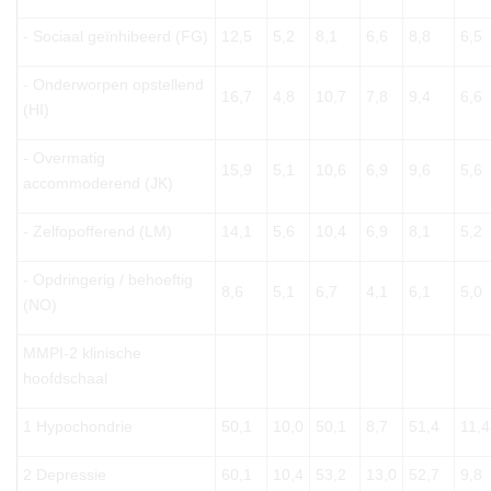
- Sociaal geïnhibeerd (FG)
12,5
5,2
8,1
6,6
8,8
6,5
- Onderworpen opstellend
16,7
4,8
10,7
7,8
9,4
6,6
(HI)
- Overmatig
15,9
5,1
10,6
6,9
9,6
5,6
accommoderend (JK)
- Zelfopofferend (LM)
14,1
5,6
10,4
6,9
8,1
5,2
- Opdringerig / behoeftig
8,6
5,1
6,7
4,1
6,1
5,0
(NO)
MMPI-2 klinische
hoofdschaal
1 Hypochondrie
50,1
10,0
50,1
8,7
51,4
11,4
2 Depressie
60,1
10,4
53,2
13,0
52,7
9,8