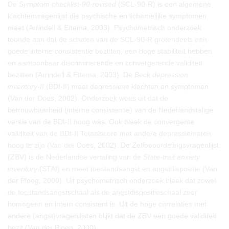
De
Symptom checklist
-
90-revised
(SCL-90-R) is een algemene
klachtenvragenlijst die psychische en lichamelijke symptomen
meet (Arrindell & Ettema, 2003). Psychometrisch onderzoek
toonde aan dat de schalen van de SCL-90-R grotendeels een
goede interne consistentie bezitten, een hoge stabiliteit hebben
en aantoonbaar discriminerende en convergerende validiteit
bezitten (Arrindell & Ettema, 2003). De
Beck depression
inventory-II
(BDI-II) meet depressieve klachten en symptomen
(Van der Does, 2002). Onderzoek wees uit dat de
betrouwbaarheid (interne consistentie) van de Nederlandstalige
versie van de BDI-II hoog was. Ook bleek de convergente
validiteit van de BDI-II Totaalscore met andere depressiematen
hoog te zijn (Van der Does, 2002). De Zelfbeoordelingsvragenlijst
(ZBV) is de Nederlandse vertaling van de
State-trait anxiety
inventory
(STAI) en meet toestandsangst en angstdispositie (Van
der Ploeg, 2000). Uit psychometrisch onderzoek bleek dat zowel
de toestandsangstschaal als de angstdispositieschaal zeer
homogeen en intern consistent is. Uit de hoge correlaties met
andere (angst)vragenlijsten blijkt dat de ZBV een goede validiteit
bezit (Van der Ploeg, 2000).