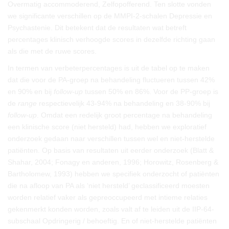
Overmatig accommoderend, Zelfopofferend. Ten slotte vonden
we significante verschillen op de MMPI-2-schalen Depressie en
Psychastenie. Dit betekent dat de resultaten wat betreft
percentages klinisch verhoogde scores in dezelfde richting gaan
als die met de ruwe scores.
In termen van verbeterpercentages is uit de tabel op te maken
dat die voor de PA-groep na behandeling fluctueren tussen 42%
en 90% en bij
follow-up
tussen 50% en 86%. Voor de PP-groep is
de
range
respectievelijk 43-94% na behandeling en 38-90% bij
follow-up
. Omdat een redelijk groot percentage na behandeling
een klinische score (niet hersteld) had, hebben we exploratief
onderzoek gedaan naar verschillen tussen wel en niet-herstelde
patiënten. Op basis van resultaten uit eerder onderzoek (Blatt &
Shahar, 2004; Fonagy en anderen, 1996; Horowitz, Rosenberg &
Bartholomew, 1993) hebben we specifiek onderzocht of patiënten
die na afloop van PA als ‘niet hersteld’ geclassificeerd moesten
worden relatief vaker als gepreoccupeerd met intieme relaties
gekenmerkt konden worden, zoals valt af te leiden uit de IIP-64-
subschaal Opdringerig / behoeftig. En of niet-herstelde patiënten