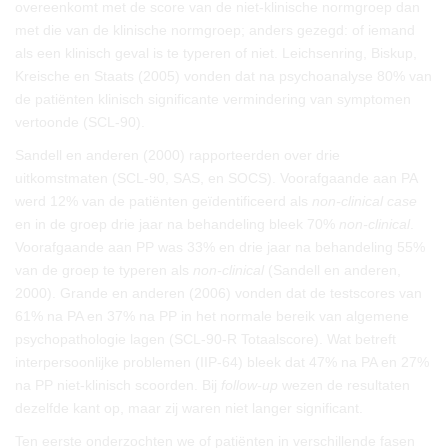
overeenkomt met de score van de niet-klinische normgroep dan
met die van de klinische normgroep; anders gezegd: of iemand
als een klinisch geval is te typeren of niet. Leichsenring, Biskup,
Kreische en Staats (2005) vonden dat na psychoanalyse 80% van
de patiënten klinisch significante vermindering van symptomen
vertoonde (SCL-90).
Sandell en anderen (2000) rapporteerden over drie
uitkomstmaten (SCL-90, SAS, en SOCS). Voorafgaande aan PA
werd 12% van de patiënten geïdentificeerd als
non-clinical case
en in de groep drie jaar na behandeling bleek 70%
non-clinical
.
Voorafgaande aan PP was 33% en drie jaar na behandeling 55%
van de groep te typeren als
non-clinical
(Sandell en anderen,
2000). Grande en anderen (2006) vonden dat de testscores van
61% na PA en 37% na PP in het normale bereik van algemene
psychopathologie lagen (SCL-90-R Totaalscore). Wat betreft
interpersoonlijke problemen (IIP-64) bleek dat 47% na PA en 27%
na PP niet-klinisch scoorden. Bij
follow-up
wezen de resultaten
dezelfde kant op, maar zij waren niet langer significant.
Ten eerste onderzochten we of patiënten in verschillende fasen