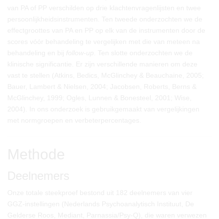
van PA of PP verschilden op drie klachtenvragenlijsten en twee
persoonlijkheidsinstrumenten. Ten tweede onderzochten we de
effectgroottes van PA en PP op elk van de instrumenten door de
scores vóór behandeling te vergelijken met die van meteen na
behandeling en bij
follow-up
. Ten slotte onderzochten we de
klinische significantie. Er zijn verschillende manieren om deze
vast te stellen (Atkins, Bedics, McGlinchey & Beauchaine, 2005;
Bauer, Lambert & Nielsen, 2004; Jacobsen, Roberts, Berns &
McGlinchey, 1999; Ogles, Lunnen & Bonesteel, 2001; Wise,
2004). In ons onderzoek is gebruikgemaakt van vergelijkingen
met normgroepen en verbeterpercentages.
Methode
Deelnemers
Onze totale steekproef bestond uit 182 deelnemers van vier
GGZ-instellingen (Nederlands Psychoanalytisch Instituut, De
Gelderse Roos, Mediant, Parnassia/Psy-Q), die waren verwezen