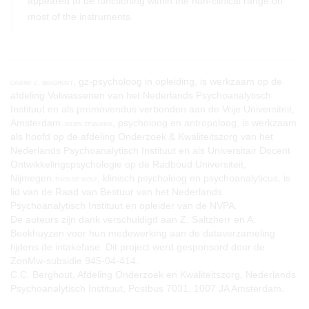
appeared to be functioning within the non-clinical range on
most of the instruments.
, gz-psycholoog in opleiding, is werkzaam op de
caspar c. berghout
afdeling Volwassenen van het Nederlands Psychoanalytisch
Instituut en als promovendus verbonden aan de Vrije Universiteit,
Amsterdam.
, psycholoog en antropoloog, is werkzaam
jolien zevalkink
als hoofd op de afdeling Onderzoek & Kwaliteitszorg van het
Nederlands Psychoanalytisch Instituut en als Universitair Docent
Ontwikkelingspsychologie op de Radboud Universiteit,
Nijmegen.
, klinisch psycholoog en psychoanalyticus, is
thijs de wolf
lid van de Raad van Bestuur van het Nederlands
Psychoanalytisch Instituut en opleider van de NVPA.
De auteurs zijn dank verschuldigd aan Z. Saltzherr en A.
Beekhuyzen voor hun medewerking aan de dataverzameling
tijdens de intakefase. Dit project werd gesponsord door de
ZonMw-subsidie 945-04-414.
C.C. Berghout, Afdeling Onderzoek en Kwaliteitszorg, Nederlands
Psychoanalytisch Instituut, Postbus 7031, 1007 JA Amsterdam.