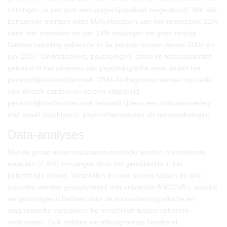
ontvingen ze per post een vragenlijstpakket toegestuurd. Van alle
benaderde mensen wilde 65% meedoen aan het onderzoek; 21%
wilde niet meedoen en van 14% ontvingen we geen reactie.
Dataverzameling gebeurde in de periode tussen januari 2004 en
juni 2007. Onderzoekers, psychologen, clinici en testassistenten
getraind in het afnemen van psychologische tests deden het
persoonlijkheidsonderzoek. DSM-IV-diagnoses werden op basis
van klinisch oordeel en na een uitgebreid
persoonlijkheidsonderzoek bepaald tijdens een indicatieoverleg
met zowel psychiaters, psychotherapeuten als testpsychologen.
Data-analyses
Met de
group
mean imputation-
methode werden ontbrekende
waarden (4,8%) vervangen door het gemiddelde in het
betreffende cohort. Verschillen in ruwe scores tussen de drie
cohorten werden geanalyseerd met univariate ANCOVA’s, waarbij
we gecorrigeerd hebben voor de sociaaldemografische en
diagnostische variabelen die verschillen tussen cohorten
vertoonden. Ook hebben we effectgroottes berekend,