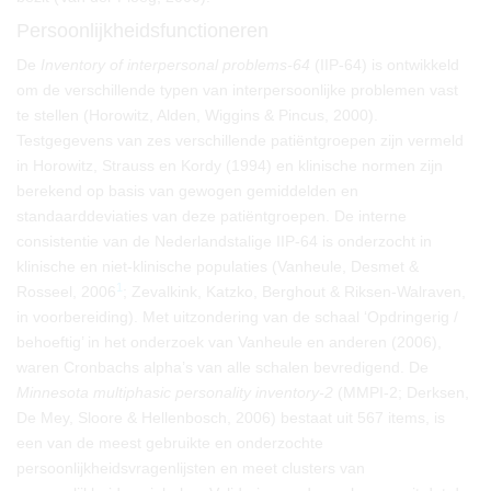
Persoonlijkheidsfunctioneren
De
Inventory of interpersonal problems-64
(IIP-64) is ontwikkeld
om de verschillende typen van interpersoonlijke problemen vast
te stellen (Horowitz, Alden, Wiggins & Pincus, 2000).
Testgegevens van zes verschillende patiëntgroepen zijn vermeld
in Horowitz, Strauss en Kordy (1994) en klinische normen zijn
berekend op basis van gewogen gemiddelden en
standaarddeviaties van deze patiëntgroepen. De interne
consistentie van de Nederlandstalige IIP-64 is onderzocht in
klinische en niet-klinische populaties (Vanheule, Desmet &
1
Rosseel, 2006
; Zevalkink, Katzko, Berghout & Riksen-Walraven,
in voorbereiding). Met uitzondering van de schaal ‘Opdringerig /
behoeftig’ in het onderzoek van Vanheule en anderen (2006),
waren Cronbachs alpha’s van alle schalen bevredigend. De
Minnesota multiphasic personality inventory-2
(MMPI-2; Derksen,
De Mey, Sloore & Hellenbosch, 2006) bestaat uit 567 items, is
een van de meest gebruikte en onderzochte
persoonlijkheidsvragenlijsten en meet clusters van