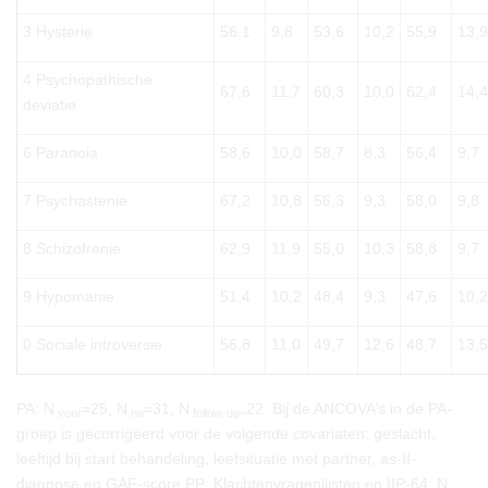
3 Hysterie
56,1
9,8
53,6
10,2
55,9
13,9
4 Psychopathische
67,6
11,7
60,3
10,0
62,4
14,4
deviatie
6 Paranoia
58,6
10,0
58,7
8,3
56,4
9,7
7 Psychastenie
67,2
10,8
56,3
9,3
58,0
9,8
8 Schizofrenie
62,9
11,9
55,0
10,3
58,8
9,7
9 Hypomanie
51,4
10,2
48,4
9,3
47,6
10,2
0 Sociale introversie
56,8
11,0
49,7
12,6
48,7
13,5
PA: N
=25, N
=31, N
22. Bij de ANCOVA’s in de PA-
voor
na
follow-up=
groep is gecorrigeerd voor de volgende covariaten: geslacht,
leeftijd bij start behandeling, leefsituatie met partner, as-II-
diagnose en GAF-score.PP: Klachtenvragenlijsten en IIP-64: N