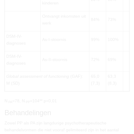
kinderen
Ontvangt inkomsten uit
84%
73%
werk
DSM-IV-
As-I-stoornis
99%
100%
diagnoses
DSM-IV-
As-II-stoornis
72%
69%
diagnoses
Global assessment of functioning
(GAF):
65,0
63,3
M (SD)
(7,3)
(8,3)
N
=78, N
=104** p<0,01
PA
PP
Behandelingen
Zowel PP als PA zijn langdurige psychotherapeutische
behandelvormen die niet vooraf gelimiteerd zijn in het aantal