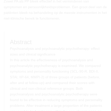
Zowel PA als PP bleek effectief in het verminderen van
symptomen en persoonlijkheidsproblemen. Een groot deel van de
patiënten bleek na behandeling op de meeste instrumenten in het
niet-klinische bereik te functioneren.
Abstract
Psychoanalysis and psychoanalytic psychotherapy: effect
sizes and clinical significance
In this article the effectiveness of psychoanalysis and
psychoanalytic psychotherapy is examined. We compared
symptoms and personality functioning (SCL-90-R, BDI-II,
STAI, IIP-64, MMPI-2) of three groups of patients (before,
after and at follow-up) and compared their scores with
clinical and non-clinical reference groups. Both
psychoanalysis and psychoanalytic psychotherapy were
found to be effective in reducing symptoms and personality
problems. After treatment a large proportion of the patients