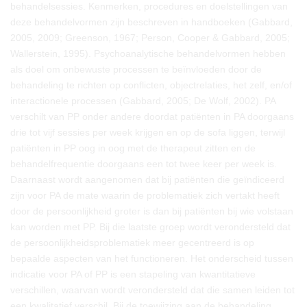
behandelsessies. Kenmerken, procedures en doelstellingen van
deze behandelvormen zijn beschreven in handboeken (Gabbard,
2005, 2009; Greenson, 1967; Person, Cooper & Gabbard, 2005;
Wallerstein, 1995). Psychoanalytische behandelvormen hebben
als doel om onbewuste processen te beïnvloeden door de
behandeling te richten op conflicten, objectrelaties, het zelf, en/of
interactionele processen (Gabbard, 2005; De Wolf, 2002). PA
verschilt van PP onder andere doordat patiënten in PA doorgaans
drie tot vijf sessies per week krijgen en op de sofa liggen, terwijl
patiënten in PP oog in oog met de therapeut zitten en de
behandelfrequentie doorgaans een tot twee keer per week is.
Daarnaast wordt aangenomen dat bij patiënten die geïndiceerd
zijn voor PA de mate waarin de problematiek zich vertakt heeft
door de persoonlijkheid groter is dan bij patiënten bij wie volstaan
kan worden met PP. Bij die laatste groep wordt verondersteld dat
de persoonlijkheidsproblematiek meer gecentreerd is op
bepaalde aspecten van het functioneren. Het onderscheid tussen
indicatie voor PA of PP is een stapeling van kwantitatieve
verschillen, waarvan wordt verondersteld dat die samen leiden tot
een kwalitatief verschil. Bij de toewijzing aan de behandeling