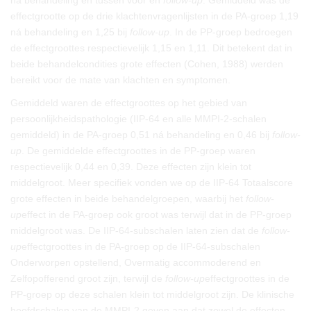
na behandeling en tussen vóór en
follow-up
. Gemiddeld was de
effectgrootte op de drie klachtenvragenlijsten in de PA-groep 1,19
ná behandeling en 1,25 bij
follow-up
. In de PP-groep bedroegen
de effectgroottes respectievelijk 1,15 en 1,11. Dit betekent dat in
beide behandelcondities grote effecten (Cohen, 1988) werden
bereikt voor de mate van klachten en symptomen.
Gemiddeld waren de effectgroottes op het gebied van
persoonlijkheidspathologie (IIP-64 en alle MMPI-2-schalen
gemiddeld) in de PA-groep 0,51 ná behandeling en 0,46 bij
follow-
up
. De gemiddelde effectgroottes in de PP-groep waren
respectievelijk 0,44 en 0,39. Deze effecten zijn klein tot
middelgroot. Meer specifiek vonden we op de IIP-64 Totaalscore
grote effecten in beide behandelgroepen, waarbij het
follow-
up
effect in de PA-groep ook groot was terwijl dat in de PP-groep
middelgroot was. De IIP-64-subschalen laten zien dat de
follow-
up
effectgroottes in de PA-groep op de IIP-64-subschalen
Onderworpen opstellend, Overmatig accommoderend en
Zelfopofferend groot zijn, terwijl de
follow-up
effectgroottes in de
PP-groep op deze schalen klein tot middelgroot zijn. De klinische
hoofdschalen van de MMPI-2 geven aan dat zowel de effecten