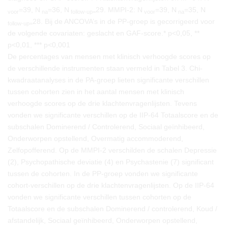
=39, N
=36, N
29. MMPI-2: N
=39, N
=35, N
voor
na
follow-up=
voor
na
28. Bij de ANCOVA’s in de PP-groep is gecorrigeerd voor
follow-up=
de volgende covariaten: geslacht en GAF-score.* p<0,05, **
p<0,01, *** p<0,001
De percentages van mensen met klinisch verhoogde scores op
de verschillende instrumenten staan vermeld in Tabel 3. Chi-
kwadraatanalyses in de PA-groep lieten significante verschillen
tussen cohorten zien in het aantal mensen met klinisch
verhoogde scores op de drie klachtenvragenlijsten. Tevens
vonden we significante verschillen op de IIP-64 Totaalscore en de
subschalen Dominerend / Controlerend, Sociaal geïnhibeerd,
Onderworpen opstellend, Overmatig accommoderend,
Zelfopofferend. Op de MMPI-2 verschilden de schalen Depressie
(2), Psychopathische deviatie (4) en Psychastenie (7) significant
tussen de cohorten. In de PP-groep vonden we significante
cohort-verschillen op de drie klachtenvragenlijsten. Op de IIP-64
vonden we significante verschillen tussen cohorten op de
Totaalscore en de subschalen Dominerend / controlerend, Koud /
afstandelijk, Sociaal geïnhibeerd, Onderworpen opstellend,