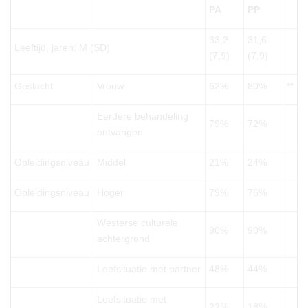
PA
PP
33,2
31,6
Leeftijd, jaren: M (SD)
(7,9)
(7,9)
Geslacht
Vrouw
62%
80%
**
Eerdere behandeling
79%
72%
ontvangen
Opleidingsniveau
Middel
21%
24%
Opleidingsniveau
Hoger
79%
76%
Westerse culturele
90%
90%
achtergrond
Leefsituatie met partner
48%
44%
Leefsituatie met
22%
18%