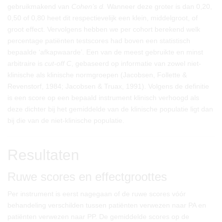
gebruikmakend van
Cohen’s d.
Wanneer deze groter is dan 0,20,
0,50 of 0,80 heet dit respectievelijk een klein, middelgroot, of
groot effect. Vervolgens hebben we per cohort berekend welk
percentage patiënten testscores had boven een statistisch
bepaalde ‘afkapwaarde’. Een van de meest gebruikte en minst
arbitraire is
cut-off C
, gebaseerd op informatie van zowel niet-
klinische als klinische normgroepen (Jacobsen, Follette &
Revenstorf, 1984; Jacobsen & Truax, 1991). Volgens de definitie
is een score op een bepaald instrument klinisch verhoogd als
deze dichter bij het gemiddelde van de klinische populatie ligt dan
bij die van de niet-klinische populatie.
Resultaten
Ruwe scores en effectgroottes
Per instrument is eerst nagegaan of de ruwe scores vóór
behandeling verschilden tussen patiënten verwezen naar PA en
patiënten verwezen naar PP. De gemiddelde scores op de