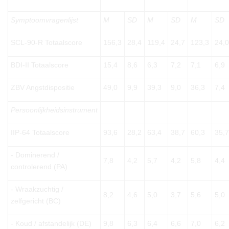
Symptoomvragenlijst
M
SD
M
SD
M
SD
SCL-90-R Totaalscore
156,3
28,4
119,4
24,7
123,3
24,0
BDI-II Totaalscore
15,4
8,6
6,3
7,2
7,1
6,9
ZBV Angstdispositie
49,0
9,9
39,3
9,0
36,3
7,4
Persoonlijkheidsinstrument
IIP-64 Totaalscore
93,6
28,2
63,4
38,7
60,3
35,7
- Dominerend /
7,8
4,2
5,7
4,2
5,8
4,4
controlerend (PA)
- Wraakzuchtig /
8,2
4,6
5,0
3,7
5,6
5,0
zelfgericht (BC)
- Koud / afstandelijk (DE)
9,8
6,3
6,4
6,6
7,0
6,2