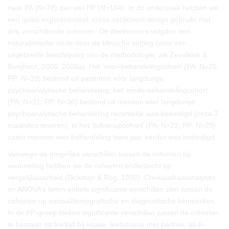
naar PA (N=78) dan wel PP (N=104). In dit onderzoek hebben we
een quasi-experimenteel, cross-sectioneel design gebruikt met
drie verschillende cohorten. De deelnemers volgden een
naturalistische route door de klinische setting (voor een
uitgebreide beschrijving van de methodologie, zie Zevalkink &
Berghout, 2006, 2008a). Het ‘voor-behandelingcohort’ (PA: N=25;
PP: N=39) bestond uit patiënten vóór langdurige
psychoanalytische behandeling; het ‘einde-behandelingcohort’
(PA: N=31; PP: N=36) bestond uit mensen wier langdurige
psychoanalytische behandeling recentelijk was beëindigd (circa 3
maanden tevoren); in het ‘
follow-up
cohort’ (PA: N=22; PP: N=29)
zaten mensen wier behandeling twee jaar eerder was beëindigd.
Vanwege de mogelijke verschillen tussen de cohorten bij
voormeting hebben we de cohorten onderzocht op
vergelijkbaarheid (Bickman & Rog, 1998). Chi-kwadraatanalyses
en ANOVA’s lieten enkele significante verschillen zien tussen de
cohorten op sociaaldemografische en diagnostische kenmerken.
In de PP-groep bleken significante verschillen tussen de cohorten
te bestaan op leeftijd bij
intake
, leefsituatie met partner, as-II-