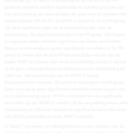
introversie (0). In tabel 2 is te zien dat in de PA- en in de PP-
groep op dezelfde schalen significante verschillen gevonden zijn,
met uitzondering van twee schalen die gaan over problemen met
sociale inhibitie (IIP-64 FG en MMPI-2-schaal 0). In de PP-groep
zijn deze significant lager na de behandeling dan voor de
behandeling. Dit werd niet gevonden in de PA-groep. Vervolgens
is nagegaan welke cohorten significant van elkaar verschilden.
Deze
post-hoc
-analyses gaven significante verschillen in de PP-
groep op zeven van de acht IIP-64-subschalen en vier van de
negen MMPI-2-schalen voor en na behandeling (cohort 1 versus
3) en geen enkel significant verschil tussen vóór behandeling en
follow-up
, met uitzondering van de MMPI-2-schaal
Psychopathische deviatie. De
post-hoc
-analyses in de PA-groep
lieten zien dat er geen significante verschillen waren tussen vóór
en na behandeling op de IIP-64-subschalen en wel significante
verschillen op vier MMPI-2-schalen. Bij de vergelijking tussen vóór
behandeling en
follow-up
vonden we significante verschillen voor
vier IIP-64-subschalen en twee MMP-2-schalen.
In Tabel 2 zijn tevens de effectgroottes te vinden tussen vóór en