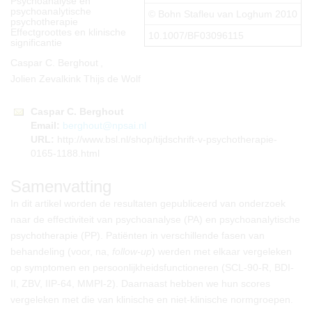
Psychoanalyse en
psychoanalytische
© Bohn Stafleu van Loghum 2010
psychotherapie
Effectgroottes en klinische
10.1007/BF03096115
significantie
Caspar C. Berghout
,
Jolien Zevalkink
Thijs de Wolf
Caspar
C.
Berghout
Email:
berghout@npsai.nl
URL:
http://www.bsl.nl/shop/tijdschrift-v-psychotherapie-
0165-1188.html
Samenvatting
In dit artikel worden de resultaten gepubliceerd van onderzoek
naar de effectiviteit van psychoanalyse (PA) en psychoanalytische
psychotherapie (PP). Patiënten in verschillende fasen van
behandeling (voor, na,
follow-up
) werden met elkaar vergeleken
op symptomen en persoonlijkheidsfunctioneren (SCL-90-R, BDI-
II, ZBV, IIP-64, MMPI-2). Daarnaast hebben we hun scores
vergeleken met die van klinische en niet-klinische normgroepen.