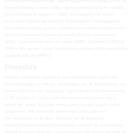
persoonlijkheidsvariabelen. Valideringsonderzoek wees uit dat de
Nederlandstalige versie voldoende betrouwbaarheid en validiteit
bezit (Derksen en anderen, 2006). In navolging van ander
onderzoek hebben we schaal 5: Mannelijkheid-Vrouwelijkheid
buiten beschouwing gelaten, omdat deze schaal doorgaans niet
als klinische schaal beschouwd wordt (Terlidou en anderen,
2004). Twee mensen met niet-valide MMPI-2-profielen (VRIN of
TRIN > 80) werden buiten beschouwing gelaten bij de statistische
analyses van de MMPI-2.
Procedure
Inclusiecriteria voor deelname aan het onderzoek waren een
minimumleeftijd van 18 jaar, beheersing van de Nederlandse taal
en een indicatie voor langdurige psychoanalytische behandeling
(> 25 sessies of > 1 jaar, met een minimumfrequentie van 1
sessie per week). Exclusiecriteria waren (acute) psychotische
symptomen. Alle potentiële deelnemers ontvingen een
informatiebrief via de post. Wanneer we de ingevulde
toestemmingsverklaring binnenkregen, werden de deelnemers
gebeld voor een afspraak voor het persoonlijkheidsonderzoek en