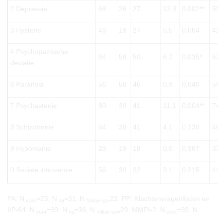
2 Depressie
68
26
27
12,3
0,002**
5
3 Hysterie
48
19
27
5,5
0,064
4
4 Psychopathische
84
58
50
6,7
0,035*
6
deviatie
6 Paranoia
56
58
46
0,9
0,640
5
7 Psychastenie
80
39
41
11,1
0,004**
7
8 Schizofrenie
64
39
41
4,1
0,130
4
9 Hypomanie
20
19
18
0,0
0,987
3
0 Sociale introversie
56
39
32
3,1
0,215
4
PA: N
=25, N
=31, N
22. PP: Klachtenvragenlijsten en
voor
na
follow-up=
IIP-64: N
=39, N
=36, N
29. MMPI-2: N
=39, N
voor
na
follow-up=
voor