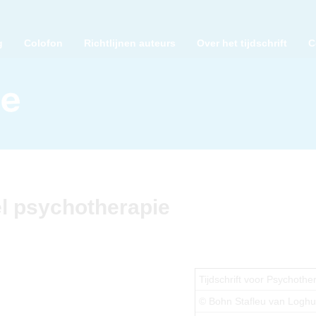
g
Colofon
Richtlijnen auteurs
Over het tijdschrift
C
el psychotherapie
Tijdschrift voor Psychothe
© Bohn Stafleu van Logh