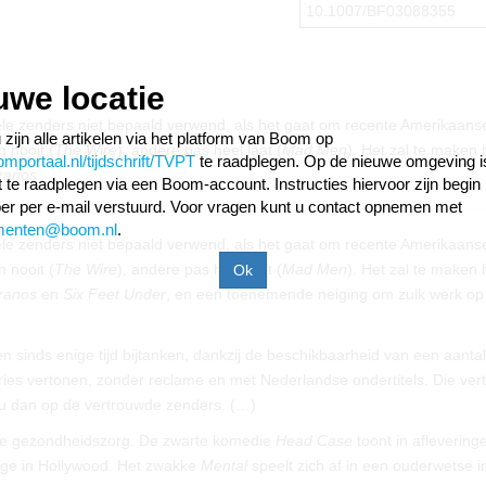
10.1007/BF03088355
uwe locatie
e zenders niet bepaald verwend, als het gaat om recente Amerikaans
 zijn alle artikelen via het platform van Boom op
n nooit (
The Wire
), andere pas heel laat (
Mad Men
). Het zal te maken
portaal.nl/tijdschrift/TVPT
te raadplegen. Op de nieuwe omgeving i
ranos
ift te raadplegen via een Boom-account. Instructies hiervoor zijn begin
r per e-mail verstuurd. Voor vragen kunt u contact opnemen met
menten@boom.nl
.
e zenders niet bepaald verwend, als het gaat om recente Amerikaans
n nooit (
The Wire
), andere pas heel laat (
Mad Men
). Het zal te maken
ranos
en
Six Feet Under
, en een toenemende neiging om zulk werk op
en sinds enige tijd bijtanken, dankzij de beschikbaarheid van een aantal
ies vertonen, zonder reclame en met Nederlandse ondertitels. Die ver
au dan op de vertrouwde zenders. (…)
ijke gezondheidszorg. De zwarte komedie
Head Case
toont in aflevering
ge in Hollywood. Het zwakke
Mental
speelt zich af in een ouderwetse in