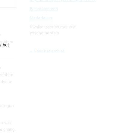
Bijeenkomsten
Mededeling
Kwaliteitsseries met veel
psychotherapie
e
 hebben
s het
« Naar het archief
e
 hebben
 dvd te
talingen
en van
richting,