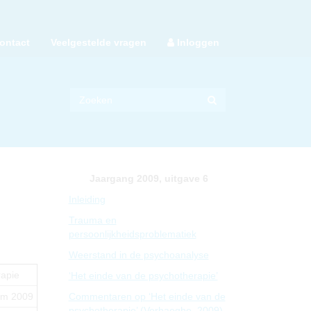
ontact
Veelgestelde vragen
Inloggen
Jaargang 2009, uitgave 6
Inleiding
Trauma en
persoonlijkheidsproblematiek
Weerstand in de psychoanalyse
rapie
‘Het einde van de psychotherapie’
um 2009
Commentaren op ‘Het einde van de
psychotherapie’ (Verhaeghe, 2009)