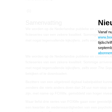
(1)
Nie
Samenvatting
We worden op de Nederlandse publieke en commerciël
Vanaf nu
fictieseries van een zekere kwaliteit. Sommige arrivere
www.boom
met nogal tegenvallende kijkcijfers, zelfs voor
The Sop
tijdschr
septembe
abonne
We worden op de Nederlandse publieke en commerciël
fictieseries van een zekere kwaliteit. Sommige arrivere
met nogal tegenvallende kijkcijfers, zelfs voor
The Sop
bekijken of te downloaden.
Bezitters van een uitgebreid digitaal kabelpakket kunn
zenders die niets anders doen dan 24 uur non-stop ser
zijn, met name op FOXlife, gemiddeld van hoger nive
Maar liefst drie series van FOXlife gaan over geestel
een kwartier de wederwaardigheden van een psycholo