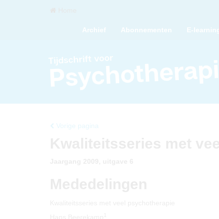
Home
Archief
Abonnementen
E-learnin
Vorige pagina
Kwaliteitsseries met ve
Jaargang 2009, uitgave 6
Mededelingen
Kwaliteitsseries met veel psychotherapie
1
Hans Beerekamp