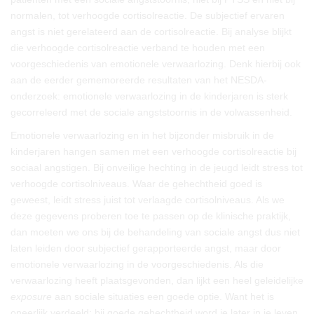
normalen, tot verhoogde cortisolreactie. De subjectief ervaren
angst is niet gerelateerd aan de cortisolreactie. Bij analyse blijkt
die verhoogde cortisolreactie verband te houden met een
voorgeschiedenis van emotionele verwaarlozing. Denk hierbij ook
aan de eerder gememoreerde resultaten van het NESDA-
onderzoek: emotionele verwaarlozing in de kinderjaren is sterk
gecorreleerd met de sociale angststoornis in de volwassenheid.
Emotionele verwaarlozing en in het bijzonder misbruik in de
kinderjaren hangen samen met een verhoogde cortisolreactie bij
sociaal angstigen. Bij onveilige hechting in de jeugd leidt stress tot
verhoogde cortisolniveaus. Waar de gehechtheid goed is
geweest, leidt stress juist tot verlaagde cortisolniveaus. Als we
deze gegevens proberen toe te passen op de klinische praktijk,
dan moeten we ons bij de behandeling van sociale angst dus niet
laten leiden door subjectief gerapporteerde angst, maar door
emotionele verwaarlozing in de voorgeschiedenis. Als die
verwaarlozing heeft plaatsgevonden, dan lijkt een heel geleidelijke
exposure
aan sociale situaties een goede optie. Want het is
oneerlijk verdeeld: bij goede gehechtheid word je later in je leven