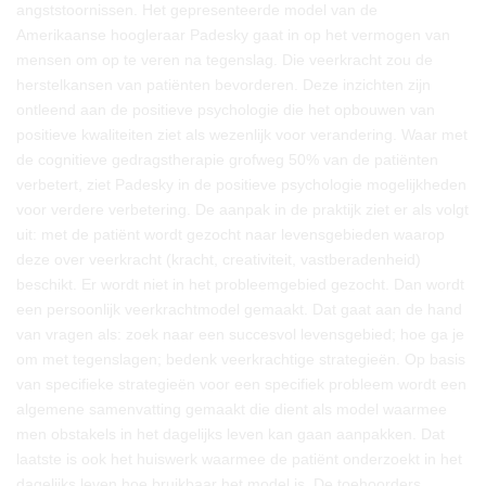
angststoornissen. Het gepresenteerde model van de
Amerikaanse hoogleraar Padesky gaat in op het vermogen van
mensen om op te veren na tegenslag. Die veerkracht zou de
herstelkansen van patiënten bevorderen. Deze inzichten zijn
ontleend aan de positieve psychologie die het opbouwen van
positieve kwaliteiten ziet als wezenlijk voor verandering. Waar met
de cognitieve gedragstherapie grofweg 50% van de patiënten
verbetert, ziet Padesky in de positieve psychologie mogelijkheden
voor verdere verbetering. De aanpak in de praktijk ziet er als volgt
uit: met de patiënt wordt gezocht naar levensgebieden waarop
deze over veerkracht (kracht, creativiteit, vastberadenheid)
beschikt. Er wordt niet in het probleemgebied gezocht. Dan wordt
een persoonlijk veerkrachtmodel gemaakt. Dat gaat aan de hand
van vragen als: zoek naar een succesvol levensgebied; hoe ga je
om met tegenslagen; bedenk veerkrachtige strategieën. Op basis
van specifieke strategieën voor een specifiek probleem wordt een
algemene samenvatting gemaakt die dient als model waarmee
men obstakels in het dagelijks leven kan gaan aanpakken. Dat
laatste is ook het huiswerk waarmee de patiënt onderzoekt in het
dagelijks leven hoe bruikbaar het model is. De toehoorders