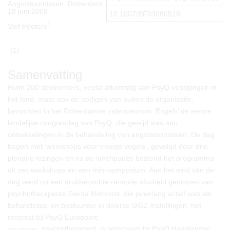
Angststoornissen. Rotterdam,
18 juni 2009
10.1007/BF03080518
1
Sjef Peeters
(1)
Samenvatting
Ruim 200 deelnemers, veelal afkomstig van PsyQ-vestigingen in
het land, maar ook de nodigen van buiten de organisatie,
bezochten in het Rotterdamse zalencentrum ‘Engels’ de eerste
landelijke congresdag van PsyQ, die gewijd was aan
ontwikkelingen in de behandeling van angststoornissen. De dag
begon met ‘workshops voor vroege vogels’, gevolgd door drie
plenaire lezingen en na de lunchpauze bestond het programma
uit zes workshops en een mini-symposium. Aan het eind van de
dag werd op een drukbezochte receptie afscheid genomen van
psychotherapeute Gerda Methorst, die jarenlang actief was als
behandelaar en bestuurder in diverse GGZ-instellingen, het
recentst bij PsyQ Europoort.
, psychotherapeut, is werkzaam bij PsyQ Haaglanden,
sjef peeters