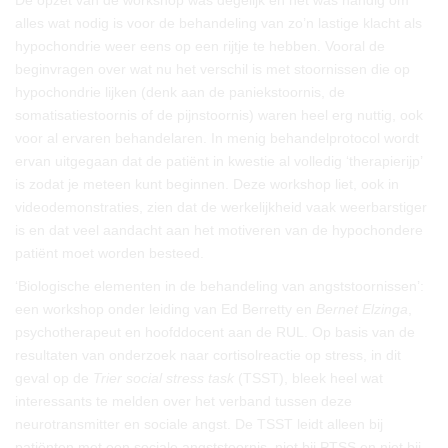
De opzet van de workshop was degelijk en het was handig om
alles wat nodig is voor de behandeling van zo’n lastige klacht als
hypochondrie weer eens op een rijtje te hebben. Vooral de
beginvragen over wat nu het verschil is met stoornissen die op
hypochondrie lijken (denk aan de paniekstoornis, de
somatisatiestoornis of de pijnstoornis) waren heel erg nuttig, ook
voor al ervaren behandelaren. In menig behandelprotocol wordt
ervan uitgegaan dat de patiënt in kwestie al volledig ‘therapierijp’
is zodat je meteen kunt beginnen. Deze workshop liet, ook in
videodemonstraties, zien dat de werkelijkheid vaak weerbarstiger
is en dat veel aandacht aan het motiveren van de hypochondere
patiënt moet worden besteed.
‘Biologische elementen in de behandeling van angststoornissen’:
een workshop onder leiding van Ed Berretty en
Bernet Elzinga
,
psychotherapeut en hoofddocent aan de RUL. Op basis van de
resultaten van onderzoek naar cortisolreactie op stress, in dit
geval op de
Trier social stress task
(TSST), bleek heel wat
interessants te melden over het verband tussen deze
neurotransmitter en sociale angst. De TSST leidt alleen bij
patiënten met een sociale angststoornis, niet bij PTSS en niet bij