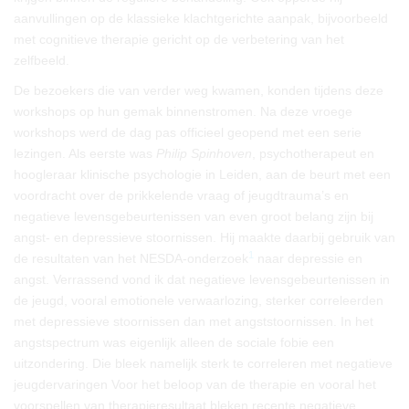
aanvullingen op de klassieke klachtgerichte aanpak, bijvoorbeeld
met cognitieve therapie gericht op de verbetering van het
zelfbeeld.
De bezoekers die van verder weg kwamen, konden tijdens deze
workshops op hun gemak binnenstromen. Na deze vroege
workshops werd de dag pas officieel geopend met een serie
lezingen. Als eerste was
Philip Spinhoven
, psychotherapeut en
hoogleraar klinische psychologie in Leiden, aan de beurt met een
voordracht over de prikkelende vraag of jeugdtrauma’s en
negatieve levensgebeurtenissen van even groot belang zijn bij
angst- en depressieve stoornissen. Hij maakte daarbij gebruik van
1
de resultaten van het NESDA-onderzoek
naar depressie en
angst. Verrassend vond ik dat negatieve levensgebeurtenissen in
de jeugd, vooral emotionele verwaarlozing, sterker correleerden
met depressieve stoornissen dan met angststoornissen. In het
angstspectrum was eigenlijk alleen de sociale fobie een
uitzondering. Die bleek namelijk sterk te correleren met negatieve
jeugdervaringen Voor het beloop van de therapie en vooral het
voorspellen van therapieresultaat bleken recente negatieve