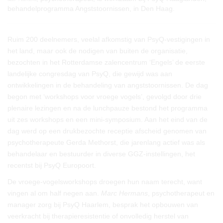
behandelprogramma Angststoornissen, in Den Haag.
Ruim 200 deelnemers, veelal afkomstig van PsyQ-vestigingen in
het land, maar ook de nodigen van buiten de organisatie,
bezochten in het Rotterdamse zalencentrum ‘Engels’ de eerste
landelijke congresdag van PsyQ, die gewijd was aan
ontwikkelingen in de behandeling van angststoornissen. De dag
begon met ‘workshops voor vroege vogels’, gevolgd door drie
plenaire lezingen en na de lunchpauze bestond het programma
uit zes workshops en een mini-symposium. Aan het eind van de
dag werd op een drukbezochte receptie afscheid genomen van
psychotherapeute Gerda Methorst, die jarenlang actief was als
behandelaar en bestuurder in diverse GGZ-instellingen, het
recentst bij PsyQ Europoort.
De vroege-vogelsworkshops droegen hun naam terecht, want
vingen al om half negen aan.
Marc Hermans
, psychotherapeut en
manager zorg bij PsyQ Haarlem, besprak het opbouwen van
veerkracht bij therapieresistentie of onvolledig herstel van