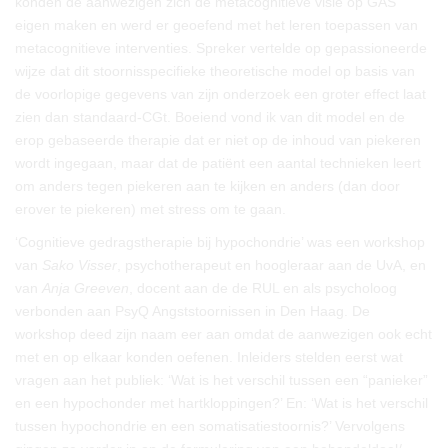
konden de aanwezigen zich de metacognitieve visie op GAS
eigen maken en werd er geoefend met het leren toepassen van
metacognitieve interventies. Spreker vertelde op gepassioneerde
wijze dat dit stoornisspecifieke theoretische model op basis van
de voorlopige gegevens van zijn onderzoek een groter effect laat
zien dan standaard-CGt. Boeiend vond ik van dit model en de
erop gebaseerde therapie dat er niet op de inhoud van piekeren
wordt ingegaan, maar dat de patiënt een aantal technieken leert
om anders tegen piekeren aan te kijken en anders (dan door
erover te piekeren) met stress om te gaan.
‘Cognitieve gedragstherapie bij hypochondrie’ was een workshop
van
Sako Visser
, psychotherapeut en hoogleraar aan de UvA, en
van
Anja Greeven
, docent aan de de RUL en als psycholoog
verbonden aan PsyQ Angststoornissen in Den Haag. De
workshop deed zijn naam eer aan omdat de aanwezigen ook echt
met en op elkaar konden oefenen. Inleiders stelden eerst wat
vragen aan het publiek: ‘Wat is het verschil tussen een “panieker”
en een hypochonder met hartkloppingen?’ En: ‘Wat is het verschil
tussen hypochondrie en een somatisatiestoornis?’ Vervolgens