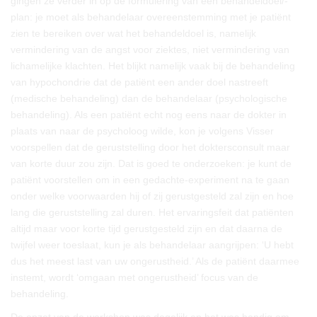
gingen ze verder in op de formulering van een behandeldoel/-
plan: je moet als behandelaar overeenstemming met je patiënt
zien te bereiken over wat het behandeldoel is, namelijk
vermindering van de angst voor ziektes, niet vermindering van
lichamelijke klachten. Het blijkt namelijk vaak bij de behandeling
van hypochondrie dat de patiënt een ander doel nastreeft
(medische behandeling) dan de behandelaar (psychologische
behandeling). Als een patiënt echt nog eens naar de dokter in
plaats van naar de psycholoog wilde, kon je volgens Visser
voorspellen dat de geruststelling door het doktersconsult maar
van korte duur zou zijn. Dat is goed te onderzoeken: je kunt de
patiënt voorstellen om in een gedachte-experiment na te gaan
onder welke voorwaarden hij of zij gerustgesteld zal zijn en hoe
lang die geruststelling zal duren. Het ervaringsfeit dat patiënten
altijd maar voor korte tijd gerustgesteld zijn en dat daarna de
twijfel weer toeslaat, kun je als behandelaar aangrijpen: ‘U hebt
dus het meest last van uw ongerustheid.’ Als de patiënt daarmee
instemt, wordt ‘omgaan met ongerustheid’ focus van de
behandeling.