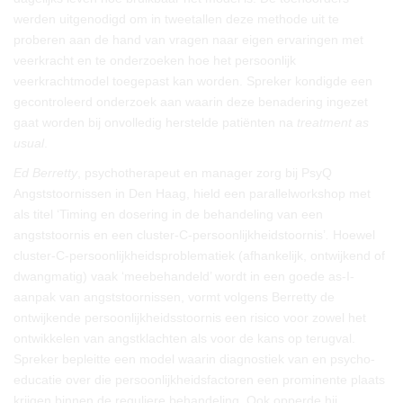
werden uitgenodigd om in tweetallen deze methode uit te
proberen aan de hand van vragen naar eigen ervaringen met
veerkracht en te onderzoeken hoe het persoonlijk
veerkrachtmodel toegepast kan worden. Spreker kondigde een
gecontroleerd onderzoek aan waarin deze benadering ingezet
gaat worden bij onvolledig herstelde patiënten na
treatment as
usual
.
Ed Berretty
, psychotherapeut en manager zorg bij PsyQ
Angststoornissen in Den Haag, hield een parallelworkshop met
als titel ‘Timing en dosering in de behandeling van een
angststoornis en een cluster-C-persoonlijkheidstoornis’
.
Hoewel
cluster-C-persoonlijkheidsproblematiek (afhankelijk, ontwijkend of
dwangmatig) vaak ‘meebehandeld’ wordt in een goede as-I-
aanpak van angststoornissen, vormt volgens Berretty de
ontwijkende persoonlijkheidsstoornis een risico voor zowel het
ontwikkelen van angstklachten als voor de kans op terugval.
Spreker bepleitte een model waarin diagnostiek van en psycho-
educatie over die persoonlijkheidsfactoren een prominente plaats
krijgen binnen de reguliere behandeling. Ook opperde hij