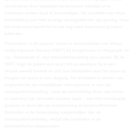
verminderen door bepaalde hersenbanen (tijdelijk) uit te
schakelen zonder deze te beschadigen. De resultaten van deze
behandeling voor heel ernstige dwangpatiënten zijn gunstig, maar
het onderzoek betreft tot nu toe nog maar heel kleine groepen
patiënten.
Tussendoor, in de pauzes, waren er demonstraties van
Virtual
reality exposure therapy
(VRET) bij hoogtevrees en vliegangst, en
van ‘Stoppaniek.nl’, een internetbehandeling voor paniek. Bij de
VRET krijgt de patiënt een soort bril op waardoor hij in een
virtuele wereld belandt en zich kan blootstellen aan het staan op
hoogtes en reizen in een vliegtuig. De resultaten in termen van
angstreductie zijn vergelijkbaar met
exposure in vivo
(de
standaardbehandeling), maar de behandeling duurt veel korter,
en daardoor zijn de kosten stukken lager – een niet onbelangrijk
gegeven in deze tijd van marktwerking en kosteneffectiviteit.
Bovendien is de behandeling toegankelijker dan de
standaardbehandeling, omdat alle activiteiten in de
behandelkamer plaatsvinden.