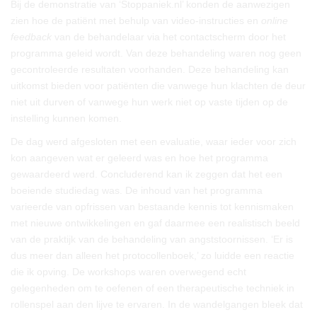
Bij de demonstratie van ‘Stoppaniek.nl’ konden de aanwezigen
zien hoe de patiënt met behulp van video-instructies en
online
feedback
van de behandelaar via het contactscherm door het
programma geleid wordt. Van deze behandeling waren nog geen
gecontroleerde resultaten voorhanden. Deze behandeling kan
uitkomst bieden voor patiënten die vanwege hun klachten de deur
niet uit durven of vanwege hun werk niet op vaste tijden op de
instelling kunnen komen.
De dag werd afgesloten met een evaluatie, waar ieder voor zich
kon aangeven wat er geleerd was en hoe het programma
gewaardeerd werd. Concluderend kan ik zeggen dat het een
boeiende studiedag was. De inhoud van het programma
varieerde van opfrissen van bestaande kennis tot kennismaken
met nieuwe ontwikkelingen en gaf daarmee een realistisch beeld
van de praktijk van de behandeling van angststoornissen. ‘Er is
dus meer dan alleen het protocollenboek,’ zo luidde een reactie
die ik opving. De workshops waren overwegend echt
gelegenheden om te oefenen of een therapeutische techniek in
rollenspel aan den lijve te ervaren. In de wandelgangen bleek dat