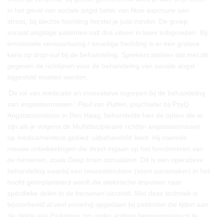
in het geval van sociale angst beter van fikse
exposure
aan
stress, bij slechte hechting herstel je juist minder. De groep
sociaal angstige patiënten valt dus uiteen in twee subgroepen. Bij
emotionele verwaarlozing / onveilige hechting is er een grotere
kans op
drop-out
bij de behandeling. Sprekers stelden dat met dit
gegeven de richtlijnen voor de behandeling van sociale angst
bijgesteld moeten worden.
‘De rol van medicatie en innovatieve ingrepen bij de behandeling
van angststoornissen’:
Paul van Putten
, psychiater bij PsyQ
Angststoornissen in Den Haag, behandelde hier de opties die er
zijn als je volgens de Multidisciplinaire richtlijn angststoornissen
op medicamenteus gebied ‘uitbehandeld’ bent. Hij noemde
nieuwe ontwikkelingen die direct ingaan op het functioneren van
de hersenen, zoals
Deep brain stimulation
. Dit is een operatieve
behandeling waarbij een neurostimulator (soort pacemaker) in het
hoofd geïmplanteerd wordt die elektrische impulsen naar
specifieke delen in de hersenen uitzendt. Met deze techniek is
bijvoorbeeld al veel ervaring opgedaan bij patiënten die lijden aan
de ziekte van Parkinson om onder andere bewegingsonrust te