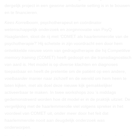
dergelijk project in een gewone ambulante setting is in te bouwen
en te financieren.
Kees Korrelboom
, psychotherapeut en coördinator
wetenschappelijk onderzoek en zorginnovatie van PsyQ
Haaglanden, sloot de rij met ‘COMET als haarlemmerolie van de
psychotherapie?’ Hij schetste in zijn voordracht een door hem
ontwikkelde nieuwe vorm van gedragstherapie die hij
Competitive
memory training
(COMET) heeft gedoopt en die transdiagnostisch
van aard is. Het model is op diverse klachten en diagnoses
toepasbaar en heeft de pretentie om de patiënt op een andere,
voelbaarder
manier naar zichzelf en de wereld om hem heen te
laten kijken, met als doel deze nieuwe kijk gemakkelijker
activeerbaar te maken. In twee workshops zou ’s middags
gedemonstreerd worden hoe dit model er in de praktijk uitziet. De
vergelijking met de haarlemmerolie viel volgens spreker in het
voordeel van COMET uit, onder meer door het feit dat
haarlemmerolie nooit aan deugdelijk onderzoek was
onderworpen.