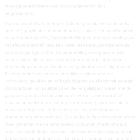
levensgebeurtenissen weer doorslaggevender dan
jeugdtrauma’s.
Daarna volgde
Koen Schruers
(‘Als Belg ben ik uw buitenlandse
spreker’), psychiater en docent aan de Universiteit van Maastricht
en verbonden aan PsyQ Maastricht/Heerlen, met een verslag van
het effectonderzoek naar een korte intensieve gedragstherapie
voor ernstige agorafobie. De behandeling vond plaats in een
semi-residentiële setting. Ervaring leert dat er bij ambulante
behandeling van deze klachten veel patiënten voortijdig afhaken.
Bij effectonderzoek wordt echter dikwijls alleen naar de
‘volhouders’ gekeken en op basis daarvan de effectiviteit bepaald.
Dit onderzoek liet resultaten zien die vergelijkbaar waren met de
gangbare ambulante therapie van 6 weken, alleen werd het
resultaat in veel kortere tijd bereikt (één week), waren er niet of
nauwelijks
drop-outs
en bleef het positieve resultaat na zes
maanden nog behouden ook. Je ziet dus in de onderzochte groep
meer patiënten die de behandeling volhouden, mede omdat zij
maar een week duurt. Een zeer interessante ontwikkeling, ook in
termen van kosteneffectiviteit. De vraag is natuurlijk wel hoe een