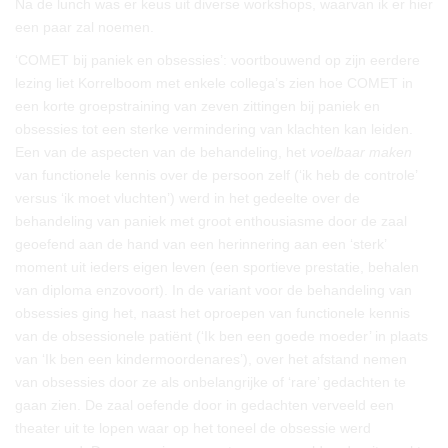
Na de lunch was er keus uit diverse workshops, waarvan ik er hier
een paar zal noemen.
‘COMET bij paniek en obsessies’: voortbouwend op zijn eerdere
lezing liet Korrelboom met enkele collega’s zien hoe COMET in
een korte groepstraining van zeven zittingen bij paniek en
obsessies tot een sterke vermindering van klachten kan leiden.
Een van de aspecten van de behandeling, het
voelbaar maken
van functionele kennis over de persoon zelf (‘ik heb de controle’
versus ‘ik moet vluchten’) werd in het gedeelte over de
behandeling van paniek met groot enthousiasme door de zaal
geoefend aan de hand van een herinnering aan een ‘sterk’
moment uit ieders eigen leven (een sportieve prestatie, behalen
van diploma enzovoort). In de variant voor de behandeling van
obsessies ging het, naast het oproepen van functionele kennis
van de obsessionele patiënt (‘Ik ben een goede moeder’ in plaats
van ‘Ik ben een kindermoordenares’), over het afstand nemen
van obsessies door ze als onbelangrijke of ‘rare’ gedachten te
gaan zien. De zaal oefende door in gedachten verveeld een
theater uit te lopen waar op het toneel de obsessie werd