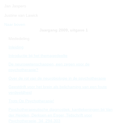
Jan Jaspers
Justine van Lawick
Naar boven
Jaargang 2009, uitgave 1
Mededeling
Inleiding
Introductie bij het themagedeelte
De neurowetenschappen, een zegen voor de
psychotherapie?
Over de rol van de neurobiologie in de psychotherapie
Geestdrift voor het brein als belichaming van een foute
verdeeldheid
Trots Op Psychotherapie!
Psychotherapeutische diagnostiek: kanttekeningen bij Van
der Heijden, Derksen en Egger, Tijdschrift voor
Psychotherapie, 34, 294-303