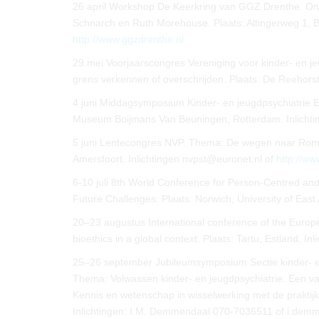
26 april Workshop De Keerkring van GGZ Drenthe. O
Schnarch en Ruth Morehouse. Plaats: Altingerweg 1, B
http://www.ggzdrenthe.nl
29 mei Voorjaarscongres Vereniging voor kinder- en je
grens verkennen of overschrijden. Plaats: De Reehorst
4 juni Middagsymposium Kinder- en jeugdpsychiatrie 
Museum Boijmans Van Beuningen, Rotterdam. Inlich
5 juni Lentecongres NVP. Thema: De wegen naar Rome.
Amersfoort. Inlichtingen nvpst@euronet.nl of
http://ww
6-10 juli 8th World Conference for Person-Centred an
Future Challenges. Plaats: Norwich, University of East 
20–23 augustus International conference of the Europ
bioethics in a global context. Plaats: Tartu, Estland. I
25–26 september Jubileumsymposium Sectie kinder- en
Thema: Volwassen kinder- en jeugdpsychiatrie. Een va
Kennis en wetenschap in wisselwerking met de praktijk 
Inlichtingen: I.M. Demmendaal 070-7036511 of i.de