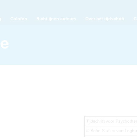
g
Colofon
Richtlijnen auteurs
Over het tijdschrift
C
Tijdschrift voor Psychothe
© Bohn Stafleu van Logh