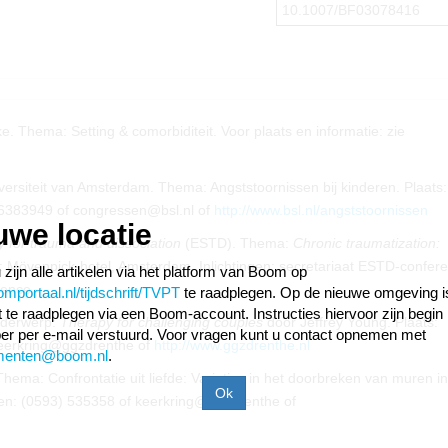
10.1007/BF03078416
. Thema: Setting & comorbiditeit. Voor plaats en informatie: zie
ersiteit van Amsterdam. Thema: Angststoornissen bij kinderen. Plaats:
) 6383949 of congressen@bsl.nl of
http://www.bsl.nl/angststoornissen
uwe locatie
 for trauma and dissociation
(ESTD). Thema:
Chronic traumatization:
s: Mövenpick-hotel, Amsterdam. Inlichtingen: secretariaat ESTD-confere
 zijn alle artikelen via het platform van Boom op
rence
portaal.nl/tijdschrift/TVPT
te raadplegen. Op de nieuwe omgeving i
ift te raadplegen via een Boom-account. Instructies hiervoor zijn begin
nderwerp:
Therapy for challenging couples
door Jeffrey Young. Plaats:
r per e-mail verstuurd. Voor vragen kunt u contact opnemen met
 keerkring@ggzdrenthe of
http://www.ggzdrenthe.nl
menten@boom.nl
.
ma: Confrontatie uit liefde: Variaties in het doorbreken van muren in
tingen: (0593) 535358 of keerkring@ggzdrenthe of