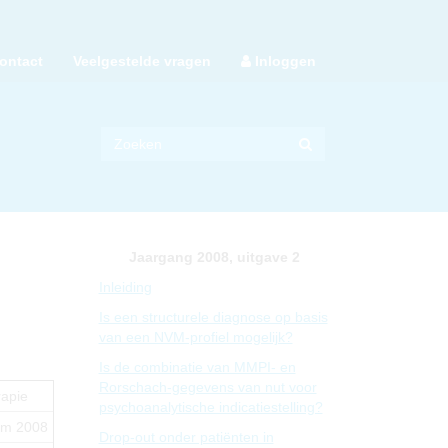
ontact
Veelgestelde vragen
Inloggen
Jaargang 2008, uitgave 2
Inleiding
Is een structurele diagnose op basis
van een NVM-profiel mogelijk?
Is de combinatie van MMPI- en
Rorschach-gegevens van nut voor
rapie
psychoanalytische indicatiestelling?
um 2008
Drop-out onder patiënten in