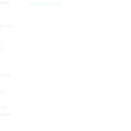
David
« Naar het archief
gen. De
m
nl
,
hs and
an
VvP).
iatrie.