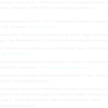
nderwerp:
Sexual desire: Conflict and growth in love relationships
door 
eilen. Inlichtingen: (0593) 535358 of keerkring@ggzdrenthe of
ugdpsychotherapie (VKJP). Thema: Seksualiteit bij kinderen en jeugdi
, Ede. Inlichtingen:
http://www.vkjp.nl
Erasmus MC. Thema: Adaptief behandelen op school. Plaats: Auditoriu
tingen: Inge Demmendaal (010) 7036511 of i.demmendaal@erasmusmc.
 Eenheid in verscheidenheid in psychotherapie. Plaats: De Eenhoorn
w.psychotherapie.nl
.
d Experiential Psychotherapy and Counseling. Thema: Present Strengt
Anglia (UK). Inlichtingen:
http://www.uea.ac.uk/edu/wapcepc
ean society for philosophy of medicine and healthcare. Thema: Europe
nlichtingen: b.gordijn@efg.umcn.nl
 jeugdpsychiatrie van de Nederlandse vereniging voor psychiatrie (N
kgebied met competenties (dag 1) en Volwassen kinder- en jeugdpsych
(dag 2). Plaats: Beatrix-theater (dag 1) en Ottone (dag 2), Utrecht.
mmendaal@erasmusmc.nl