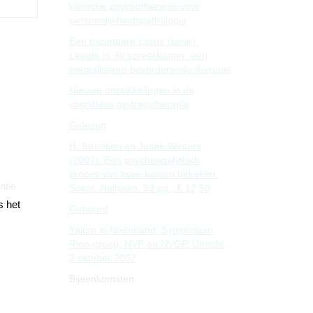
klinische psychotherapie voor
persoonlijkheidspathologie
Een bijzondere casus (serie):
Leegte in de spreekkamer: een
mentaliseren-bevorderende therapie
Nieuwe ontwikkelingen in de
cognitieve gedragstherapie
Gelezen
H. Stroeken en Josée Winters
(2007). Een psychoanalytisch
proces van twee kanten bekeken.
ntie
Soest: Nelissen. 93 pp., € 12,50
s het
Gehoord
Yalom in Nederland. Symposium
Rino-groep, NVP en NVGP. Utrecht,
2 oktober 2007
Bijeenkomsten