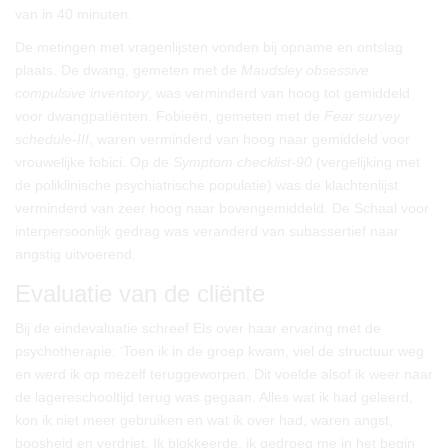
van in 40 minuten.
De metingen met vragenlijsten vonden bij opname en ontslag
plaats. De dwang, gemeten met de
Maudsley obsessive
compulsive inventory
, was verminderd van hoog tot gemiddeld
voor dwangpatiënten. Fobieën, gemeten met de
Fear survey
schedule-III
, waren verminderd van hoog naar gemiddeld voor
vrouwelijke fobici. Op de
Symptom checklist-90
(vergelijking met
de poliklinische psychiatrische populatie) was de klachtenlijst
verminderd van zeer hoog naar bovengemiddeld. De Schaal voor
interpersoonlijk gedrag was veranderd van subassertief naar
angstig uitvoerend.
Evaluatie van de cliënte
Bij de eindevaluatie schreef Els over haar ervaring met de
psychotherapie: ‘Toen ik in de groep kwam, viel de structuur weg
en werd ik op mezelf teruggeworpen. Dit voelde alsof ik weer naar
de lagereschooltijd terug was gegaan. Alles wat ik had geleerd,
kon ik niet meer gebruiken en wat ik over had, waren angst,
boosheid en verdriet. Ik blokkeerde, ik gedroeg me in het begin