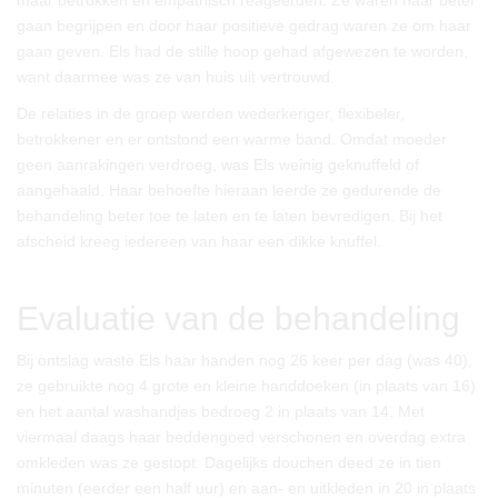
maar betrokken en empathisch reageerden. Ze waren haar beter
gaan begrijpen en door haar positieve gedrag waren ze om haar
gaan geven. Els had de stille hoop gehad afgewezen te worden,
want daarmee was ze van huis uit vertrouwd.
De relaties in de groep werden wederkeriger, flexibeler,
betrokkener en er ontstond een warme band. Omdat moeder
geen aanrakingen verdroeg, was Els weinig geknuffeld of
aangehaald. Haar behoefte hieraan leerde ze gedurende de
behandeling beter toe te laten en te laten bevredigen. Bij het
afscheid kreeg iedereen van haar een dikke knuffel.
Evaluatie van de behandeling
Bij ontslag waste Els haar handen nog 26 keer per dag (was 40),
ze gebruikte nog 4 grote en kleine handdoeken (in plaats van 16)
en het aantal washandjes bedroeg 2 in plaats van 14. Met
viermaal daags haar beddengoed verschonen en overdag extra
omkleden was ze gestopt. Dagelijks douchen deed ze in tien
minuten (eerder een half uur) en aan- en uitkleden in 20 in plaats