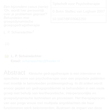
Tijdschrift voor Psychotherapie
Een bijzondere casus (serie):
‘Oh, wordt hier persoonlijk
© Bohn Stafleu van Loghum 2007
over je problemen gepraat?’
Behandelen met
10.1007/BF03062250
groepsdynamische
groepsgedragstherapie
1
L. P. Scharwächter
(1)
L.
P.
Scharwächter
Email:
scharwachter@freeler.nl
Abstract
Klinische gedragstherapie is een intensieve en
specifieke vorm van psychotherapie voor een populatie patiënten
met moeilijk te beïnvloeden probleemgedrag. In dit artikel wordt
ervoor gepleit om gedragsproblemen te behandelen in een vaste
groep met behulp van leertheoretische, interpersoonlijke en
groepsdynamische technieken en processen. Het therapieproces
van een jonge vrouw met multipele angstklachten die haar
functioneren sterk belemmerden, illustreert de impact van deze