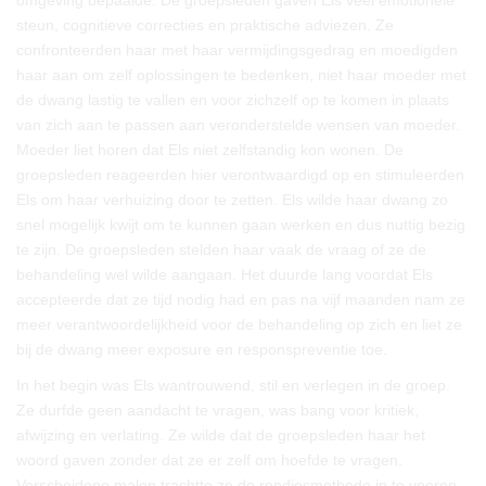
omgeving bepaalde. De groepsleden gaven Els veel emotionele
steun, cognitieve correcties en praktische adviezen. Ze
confronteerden haar met haar vermijdingsgedrag en moedigden
haar aan om zelf oplossingen te bedenken, niet haar moeder met
de dwang lastig te vallen en voor zichzelf op te komen in plaats
van zich aan te passen aan veronderstelde wensen van moeder.
Moeder liet horen dat Els niet zelfstandig kon wonen. De
groepsleden reageerden hier verontwaardigd op en stimuleerden
Els om haar verhuizing door te zetten. Els wilde haar dwang zo
snel mogelijk kwijt om te kunnen gaan werken en dus nuttig bezig
te zijn. De groepsleden stelden haar vaak de vraag of ze de
behandeling wel wilde aangaan. Het duurde lang voordat Els
accepteerde dat ze tijd nodig had en pas na vijf maanden nam ze
meer verantwoordelijkheid voor de behandeling op zich en liet ze
bij de dwang meer exposure en responspreventie toe.
In het begin was Els wantrouwend, stil en verlegen in de groep.
Ze durfde geen aandacht te vragen, was bang voor kritiek,
afwijzing en verlating. Ze wilde dat de groepsleden haar het
woord gaven zonder dat ze er zelf om hoefde te vragen.
Verscheidene malen trachtte ze de rondjesmethode in te voeren