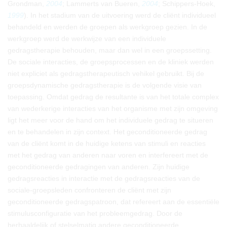
Grondman,
2004
; Lammerts van Bueren,
2004
; Schippers-Hoek,
1999
). In het stadium van de uitvoering werd de cliënt individueel
behandeld en werden de groepen als werkgroep gezien. In de
werkgroep werd de werkwijze van een individuele
gedragstherapie behouden, maar dan wel in een groepssetting.
De sociale interacties, de groepsprocessen en de kliniek werden
niet expliciet als gedragstherapeutisch vehikel gebruikt. Bij de
groepsdynamische gedragstherapie is de volgende visie van
toepassing. Omdat gedrag de resultante is van het totale complex
van wederkerige interacties van het organisme met zijn omgeving
ligt het meer voor de hand om het individuele gedrag te situeren
en te behandelen in zijn context. Het geconditioneerde gedrag
van de cliënt komt in de huidige ketens van stimuli en reacties
met het gedrag van anderen naar voren en interfereert met de
geconditioneerde gedragingen van anderen. Zijn huidige
gedragsreacties in interactie met de gedragsreacties van de
sociale-groepsleden confronteren de cliënt met zijn
geconditioneerde gedragspatroon, dat refereert aan de essentiële
stimulusconfiguratie van het probleemgedrag. Door de
herhaaldelijk of stelselmatig andere geconditioneerde