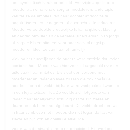
een symbiotisch karakter behield. Enerzijds appelleerde
moeder aan emotionele zorg en medeleven, anderzijds
keurde ze de emoties van haar dochter af door ze te
bagatelliseren en te negeren of door schuld te induceren.
Moeder veroordeelde vrouwelijke lichamelijkheid, kleding
en gedrag omwille van de verleidelijkheid ervan. Van jongs
af zorgde Els emotioneel voor haar sociaal angstige
moeder en bleef ze van haar afhankelijk.
Vlak na het huwelijk van de ouders werd ontdekt dat vader
coeliakie had. Moeder was hier zeer teleurgesteld over en
uitte vaak haar irritaties. Els sloot een verbond met
moeder tegen vader en twee zussen die ook coeliakie
hadden. Toen de ziekte bij haar werd vastgesteld kwam ze
in een loyaliteitsconflict. Ze voelde zich lotgenote van
vader maar tegelijkertijd schuldig dat ze zijn ziekte en
daarmee ook hem had afgekeurd. De ziekte dreef een wig
in haar symbiose met moeder, die niet tegen de last van
ziekte en pijn kon en coeliakie afkeurde.
Vader was dominant, streng en principieel. Hij overleed