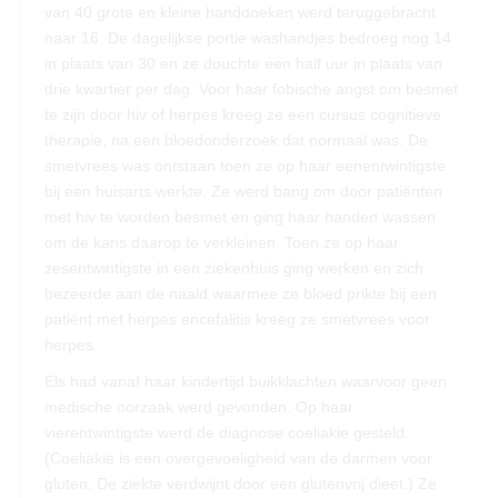
van 40 grote en kleine handdoeken werd teruggebracht
naar 16. De dagelijkse portie washandjes bedroeg nog 14
in plaats van 30 en ze douchte een half uur in plaats van
drie kwartier per dag. Voor haar fobische angst om besmet
te zijn door hiv of herpes kreeg ze een cursus cognitieve
therapie, na een bloedonderzoek dat normaal was. De
smetvrees was ontstaan toen ze op haar eenentwintigste
bij een huisarts werkte. Ze werd bang om door patiënten
met hiv te worden besmet en ging haar handen wassen
om de kans daarop te verkleinen. Toen ze op haar
zesentwintigste in een ziekenhuis ging werken en zich
bezeerde aan de naald waarmee ze bloed prikte bij een
patiënt met herpes encefalitis kreeg ze smetvrees voor
herpes.
Els had vanaf haar kindertijd buikklachten waarvoor geen
medische oorzaak werd gevonden. Op haar
vierentwintigste werd de diagnose coeliakie gesteld.
(Coeliakie is een overgevoeligheid van de darmen voor
gluten. De ziekte verdwijnt door een glutenvrij dieet.) Ze