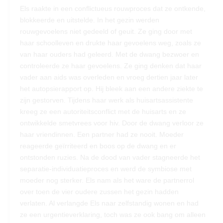
Els raakte in een conflictueus rouwproces dat ze ontkende,
blokkeerde en uitstelde. In het gezin werden
rouwgevoelens niet gedeeld of geuit. Ze ging door met
haar schoolleven en drukte haar gevoelens weg, zoals ze
van haar ouders had geleerd. Met de dwang bezwoer en
controleerde ze haar gevoelens. Ze ging denken dat haar
vader aan aids was overleden en vroeg dertien jaar later
het autopsierapport op. Hij bleek aan een andere ziekte te
zijn gestorven. Tijdens haar werk als huisartsassistente
kreeg ze een autoriteitsconflict met de huisarts en ze
ontwikkelde smetvrees voor hiv. Door de dwang verloor ze
haar vriendinnen. Een partner had ze nooit. Moeder
reageerde geïrriteerd en boos op de dwang en er
ontstonden ruzies. Na de dood van vader stagneerde het
separatie-individuatieproces en werd de symbiose met
moeder nog sterker. Els nam als het ware de partnerrol
over toen de vier oudere zussen het gezin hadden
verlaten. Al verlangde Els naar zelfstandig wonen en had
ze een urgentieverklaring, toch was ze ook bang om alleen