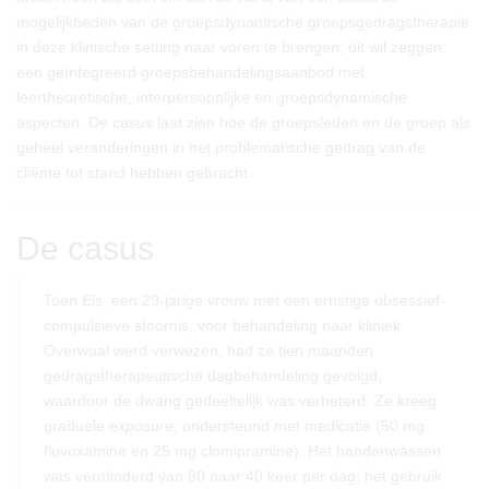
mogelijkheden van de groepsdynamische groepsgedragstherapie
in deze klinische setting naar voren te brengen, dit wil zeggen:
een geïntegreerd groepsbehandelingsaanbod met
leertheoretische, interpersoonlijke en groepsdynamische
aspecten. De casus laat zien hoe de groepsleden en de groep als
geheel veranderingen in het problematische gedrag van de
cliënte tot stand hebben gebracht.
De casus
Toen Els, een 29-jarige vrouw met een ernstige obsessief-
compulsieve stoornis, voor behandeling naar kliniek
Overwaal werd verwezen, had ze tien maanden
gedragstherapeutische dagbehandeling gevolgd,
waardoor de dwang gedeeltelijk was verbeterd. Ze kreeg
graduele
exposure
, ondersteund met medicatie (50 mg
fluvoxamine en 25 mg clomipramine). Het handenwassen
was verminderd van 80 naar 40 keer per dag; het gebruik