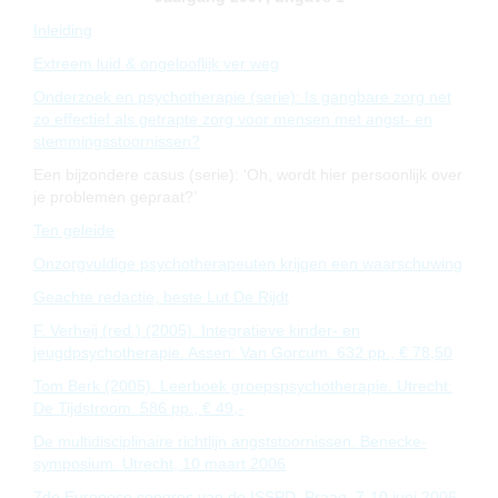
Inleiding
Extreem luid & ongelooflijk ver weg
Onderzoek en psychotherapie (serie): Is gangbare zorg net
zo effectief als getrapte zorg voor mensen met angst- en
stemmingsstoornissen?
Een bijzondere casus (serie): ‘Oh, wordt hier persoonlijk over
je problemen gepraat?’
Ten geleide
Onzorgvuldige psychotherapeuten krijgen een waarschuwing
Geachte redactie, beste Lut De Rijdt
F. Verheij (red.) (2005). Integratieve kinder- en
jeugdpsychotherapie. Assen: Van Gorcum. 632 pp., € 78,50
Tom Berk (2005). Leerboek groepspsychotherapie. Utrecht:
De Tijdstroom. 586 pp., € 49,-
De multidisciplinaire richtlijn angststoornissen. Benecke-
symposium. Utrecht, 10 maart 2006
7de Europese congres van de ISSPD. Praag, 7-10 juni 2006