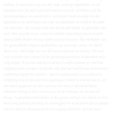
bokkig, ik was boos op mezelf, mijn medegroepsleden en de
therapeuten. Ik werd geconfronteerd met de verhalen van de
groepsgenoten en vond het in het begin heel moeilijk om de
gevoelens en verhalen van mijn groepsleden te voelen; ik zette
me erbuiten. De groep vond dat ik het zelf deed. Ik geloofde het
niet. Het duurde even, maar ik merkte inderdaad dat ik mezelf
moest laten horen en een plek moest innemen. De verhalen van
de groepsleden riepen gedachten op aan mijn vader en dat ik
dom was. Het hielp me om dit bespreekbaar te maken. Dit met
mijn moeder en zussen in de gezinsgesprekken bespreken was
nog enger. Ik leerde dat een conflict mocht bestaan en dat het
opgelost kon worden. Ik leerde ook dat het veel in het vertrouwen
onderling kapot kon maken. Vanuit wantrouwen en angst voor
afwijzing heb ik om me heen geslagen totdat ik voelde dat er om
me werd gegeven en de mensen me niet in de steek lieten.
Hierdoor kreeg ik het vertrouwen in de mensen en in mezelf
terug. Je problematiek delen in de groep schept een band en het
heeft mij geleerd emoties te verdragen en er te laten zijn in plaats
van ze weg te stoppen en ervan weg te vluchten. Ik heb weer