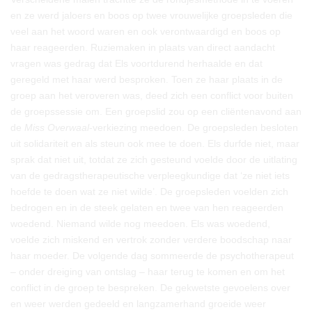
en ze werd jaloers en boos op twee vrouwelijke groepsleden die
veel aan het woord waren en ook verontwaardigd en boos op
haar reageerden. Ruziemaken in plaats van direct aandacht
vragen was gedrag dat Els voortdurend herhaalde en dat
geregeld met haar werd besproken. Toen ze haar plaats in de
groep aan het veroveren was, deed zich een conflict voor buiten
de groepssessie om. Een groepslid zou op een cliëntenavond aan
de
Miss Overwaal
-verkiezing meedoen. De groepsleden besloten
uit solidariteit en als steun ook mee te doen. Els durfde niet, maar
sprak dat niet uit, totdat ze zich gesteund voelde door de uitlating
van de gedragstherapeutische verpleegkundige dat ‘ze niet iets
hoefde te doen wat ze niet wilde’. De groepsleden voelden zich
bedrogen en in de steek gelaten en twee van hen reageerden
woedend. Niemand wilde nog meedoen. Els was woedend,
voelde zich miskend en vertrok zonder verdere boodschap naar
haar moeder. De volgende dag sommeerde de psychotherapeut
– onder dreiging van ontslag – haar terug te komen en om het
conflict in de groep te bespreken. De gekwetste gevoelens over
en weer werden gedeeld en langzamerhand groeide weer