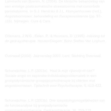
Lammerts van Bueren, N. (2004). De klinische behandeling van
een ernstige posttraumatische stressstoornis met comorbide
paniekstoornis. In G.J. Hendriks & J.L. Klompenhouwer (red.),
Angststoornissen: behandeling en therapieresistentie
(pp. 97-
116). Nijmegen: Cure & Care.
Orlemans, J.W.G., Eelen, P., & Hermans, D. (1995).
Inleiding tot
de gedragstherapie
. Houten/Diegem: Bohn Stafleu Van Loghum.
Overwaal (2004).
Jaarverslag 2003
. Lent: Stichting Overwaal.
Scharwächter, L.P. (2003a). ‘Haal ik mijn rijbewijs of niet?’
Sociale angst en separatie-individuatieproblematiek in een
groepsdynamische groepspsychotherapie bij cliënten met
angststoornissen.
Tijdschrift voor Psychotherapie, 5,
410-422.
Scharwächter, L.P. (2003b). Drie toepassingsmogelijkheden van
de functieanalyse bij groepsdynamische
groepsgedragstherapie.
Gedragstherapie, 36,
259-278.