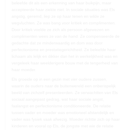
beleefde dit als een erkenning van haar buikpijn, maar
accepteerde haar ziekte niet. In sociale situaties was Els
angstig, geremd, liep ze op haar tenen en wilde ze
wegvluchten. Ze was bang voor kritiek en complimenten.
Door kritiek voelde ze zich als persoon afgewezen en
complimenten wees ze van de hand. Ze compenseerde de
gedachte dat ze minderwaardig en dom was door
perfectionisme en prestatiegerichtheid. Ze beleefde haar
lichaam als lelijk en dikker dan het in werkelijkheid was en
vergeleek haar weelderigere bouw met de tengerheid van
haar moeder.
Els groeide op in een gezin met vier oudere zussen,
waarin de ouders naar de buitenwereld een onberispelijk
beeld van zichzelf presenteerden. Ze verwachtten van Els
sociaal aangepast gedrag, wat haar sociale angst,
faalangst en perfectionisme conditioneerde. De relatie
tussen vader en moeder was emotioneel afstandelijk en
vader was fysiek vaak afwezig. Moeder richtte zich op haar
kinderen en vooral op Els, de jongste met wie de relatie