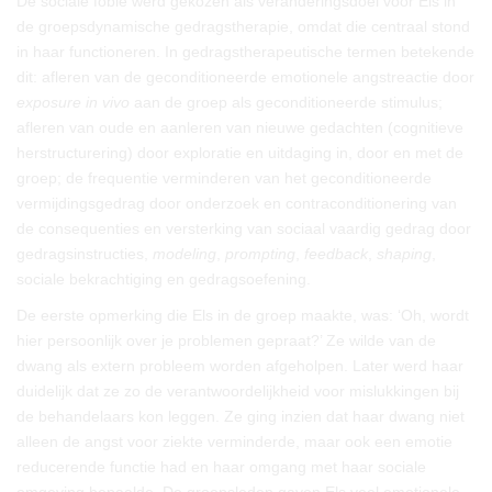
De sociale fobie werd gekozen als veranderingsdoel voor Els in
de groepsdynamische gedragstherapie, omdat die centraal stond
in haar functioneren. In gedragstherapeutische termen betekende
dit: afleren van de geconditioneerde emotionele angstreactie door
exposure in vivo
aan de groep als geconditioneerde stimulus;
afleren van oude en aanleren van nieuwe gedachten (cognitieve
herstructurering) door exploratie en uitdaging in, door en met de
groep; de frequentie verminderen van het geconditioneerde
vermijdingsgedrag door onderzoek en contraconditionering van
de consequenties en versterking van sociaal vaardig gedrag door
gedragsinstructies,
modeling
,
prompting
,
feedback
,
shaping
,
sociale bekrachtiging en gedragsoefening.
De eerste opmerking die Els in de groep maakte, was: ‘Oh, wordt
hier persoonlijk over je problemen gepraat?’ Ze wilde van de
dwang als extern probleem worden afgeholpen. Later werd haar
duidelijk dat ze zo de verantwoordelijkheid voor mislukkingen bij
de behandelaars kon leggen. Ze ging inzien dat haar dwang niet
alleen de angst voor ziekte verminderde, maar ook een emotie
reducerende functie had en haar omgang met haar sociale