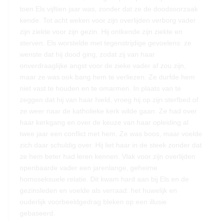
toen Els vijftien jaar was, zonder dat ze de doodsoorzaak
kende. Tot acht weken voor zijn overlijden verborg vader
zijn ziekte voor zijn gezin. Hij ontkende zijn ziekte en
sterven. Els worstelde met tegenstrijdige gevoelens: ze
wenste dat hij dood ging, zodat zij van haar
onverdraaglijke angst voor de zieke vader af zou zijn,
maar ze was ook bang hem te verliezen. Ze durfde hem
niet vast te houden en te omarmen. In plaats van te
zeggen dat hij van haar hield, vroeg hij op zijn sterfbed of
ze weer naar de katholieke kerk wilde gaan. Ze had over
haar kerkgang en over de keuze van haar opleiding al
twee jaar een conflict met hem. Ze was boos, maar voelde
zich daar schuldig over. Hij liet haar in de steek zonder dat
ze hem beter had leren kennen. Vlak voor zijn overlijden
openbaarde vader een jarenlange, geheime
homoseksuele relatie. Dit kwam hard aan bij Els en de
gezinsleden en voelde als verraad: het huwelijk en
ouderlijk voorbeeldgedrag bleken op een illusie
gebaseerd.