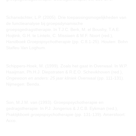
Scharwächter, L.P. (2005). Drie toepassingsmogelijkheden van
de functieanalyse bij groepsdynamische
groepsgedragstherapie. In T.J.C. Berk, M. el Boushy, T.A.E.
Hoijtink, G.H. te Lintelo, C. Missiaen & M.F. Noort (red.),
Handboek Groepspsychotherapie
(pp. C.8.1-25). Houten: Bohn
Stafleu Van Loghum.
Schippers-Hoek, M. (1999). Zoals het gaat in Overwaal. In W.P.
Haaijman, Ph.H.J. Diepstraten & R.E.O. Schevikhoven (red.),
Ongewoon en anders: 25 jaar kliniek Overwaal
(pp. 111-131).
Nijmegen: Benda.
Son, M.J.M. van (1993). Groepspsychotherapie en
gedragstherapie. In P.J. Jongerius & J.C.B. Eykman (red.),
Praktijkboek groepspsychotherapie
(pp. 131-139). Amersfoort:
Acco.