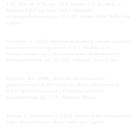
T.J.C. Berk, M. el Boushy, T.A.E. Hoijtink, G.H. te Lintelo, C.
Missiaen & M.F. van Noort (red.),
Handboek
groepspsychotherapie
(pp. F5.1-24). Houten: Bohn Stafleu Van
Loghum.
Grondman, S. (2004). Klinische behandeling van een complexe
paniekstoornis met agorafobie. In G.J. Hendriks & J.L.
Klompenhouwer (red.),
Angststoornissen: behandeling en
therapieresistentie
(pp. 117-135). Nijmegen: Cure & Care.
Haaijman, W.P. (1994). De kliniek als instrument in
gedragstherapie. In W.P. Haaijman, Ph.H.J. Diepstraten &
R.E.O. Schevikhoven (red.),
Twintig jaar klinische
gedragstherapie
(pp. 1-13). Nijmegen: Benda.
Janzing, C., & Kerstens, J. (1997).
Werken in een therapeutisch
milieu
. Houten/Diegem: Bohn Stafleu Van Loghum.