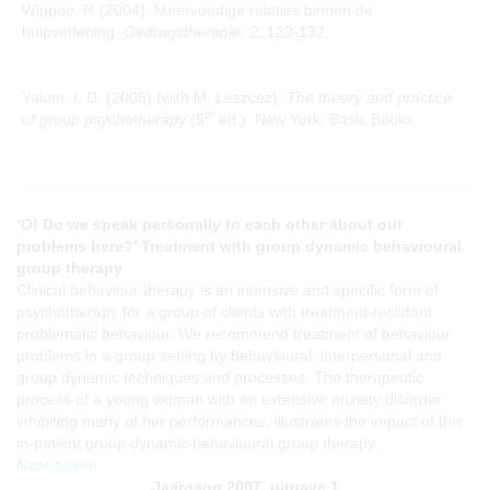
Wippoo, P. (2004). Meervoudige relaties binnen de
hulpverlening.
Gedragstherapie, 2,
123-132.
Yalom, I. D. (2005) (with M. Leszcez).
The theory and practice
th
of group psychotherapy
(5
ed.). New York: Basic Books.
‘O! Do we speak personally to each other about our
problems here?’ Treatment with group dynamic behavioural
group therapy
Clinical behaviour therapy is an intensive and specific form of
psychotherapy for a group of clients with treatment-resistant
problematic behaviour. We recommend treatment of behaviour
problems in a group setting by behavioural, interpersonal and
group dynamic techniques and processes. The therapeutic
process of a young woman with an extensive anxiety disorder
inhibiting many of her performances, illustrates the impact of this
in-patient group dynamic behavioural group therapy.
Naar boven
Jaargang 2007, uitgave 1