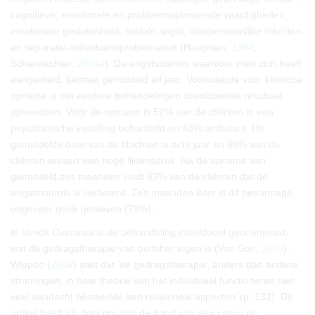
cognitieve, emotionele en probleemoplossende vaardigheden,
emotionele geslotenheid, sociale angst, interpersoonlijke tekorten
en separatie-individuatieproblematiek (Haaijman,
1994
;
Scharwächter,
2003a
). De angststoornis waarvoor men zich heeft
aangemeld, bestaat gemiddeld elf jaar. Voorwaarde voor klinische
opname is dat eerdere behandelingen onvoldoende resultaat
opleverden. Vóór de opname is 52% van de cliënten in een
psychiatrische instelling behandeld en 48% ambulant. De
gemiddelde duur van de klachten is acht jaar en 98% van de
cliënten ervaart een hoge lijdensdruk. Na de opname van
gemiddeld zes maanden vindt 83% van de cliënten dat de
angststoornis is verbeterd. Zes maanden later is dit percentage
ongeveer gelijk gebleven (79%).
In kliniek Overwaal is de behandeling individueel georiënteerd,
wat de gedragstherapie van oudsher eigen is (Van Son,
1993
).
Wippoo (
2004
) stelt dat ‘de gedragstherapie, anders dan andere
stromingen, in haar theorie van het individueel functioneren niet
veel aandacht besteedde aan relationele aspecten’ (p. 132). Dit
artikel heeft als doel om aan de hand van een casus de