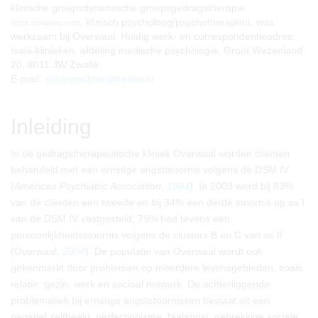
klinische groepsdynamische groepsgedragstherapie.
, klinisch psycholoog/psychotherapeut, was
peter scharwächter
werkzaam bij Overwaal. Huidig werk- en correspondentieadres:
Isala-klinieken, afdeling medische psychologie, Groot Wezenland
20, 8011 JW Zwolle.
E-mail:
scharwachter@freeler.nl
Inleiding
In de gedragstherapeutische kliniek Overwaal worden cliënten
behandeld met een ernstige angststoornis volgens de DSM IV
(
American Psychiatric Association
,
1994
). In 2003 werd bij 83%
van de cliënten een tweede en bij 34% een derde stoornis op as I
van de DSM IV vastgesteld; 79% had tevens een
persoonlijkheidsstoornis volgens de clusters B en C van as II
(Overwaal,
2004
). De populatie van Overwaal wordt ook
gekenmerkt door problemen op meerdere levensgebieden, zoals
relatie, gezin, werk en sociaal netwerk. De achterliggende
problematiek bij ernstige angststoornissen bestaat uit een
negatief zelfbeeld, perfectionisme, faalangst, gebrekkige sociale,